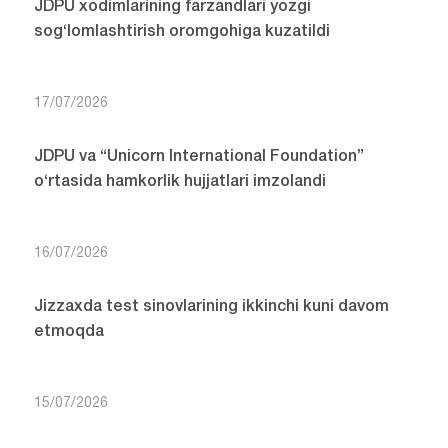
JDPU xodimlarining farzandlari yozgi
sog‘lomlashtirish oromgohiga kuzatildi
17/07/2026
JDPU va “Unicorn International Foundation”
o‘rtasida hamkorlik hujjatlari imzolandi
16/07/2026
Jizzaxda test sinovlarining ikkinchi kuni davom
etmoqda
15/07/2026