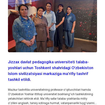
Jizzax davlat pedagogika universiteti talaba-
yoshlari uchun Toshkent shahridagi O‘zbekiston
Islom sivilizatsiyasi markaziga ma’rifiy tashrif
tashkil etildi.
Mazkur tashrifda universitetning professor-o‘qituvchilari hamda
O‘zbekiston Yoshlar ittifoqi universitet boshlang‘ich tashkilotining
yetakchilari ishtirok etdi. Ma’rifiy safar talaba-yoshlarda milliy
o‘zlikni anglash, tarixiy xotiraga hurmat, vatanparvarlik tuyg‘ularini...