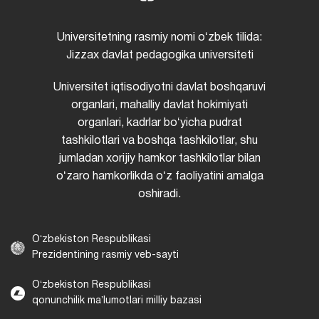
Universitetning rasmiy nomi oʻzbek tilida:
Jizzax davlat pedagogika universiteti
Universitet iqtisodiyotni davlat boshqaruvi
organlari, mahalliy davlat hokimiyati
organlari, kadrlar boʻyicha pudrat
tashkilotlari va boshqa tashkilotlar, shu
jumladan xorijiy hamkor tashkilotlar bilan
oʻzaro hamkorlikda oʻz faoliyatini amalga
oshiradi.
Oʻzbekiston Respublikasi
Prezidentining rasmiy veb-sayti
Oʻzbekiston Respublikasi
qonunchilik maʼlumotlari milliy bazasi