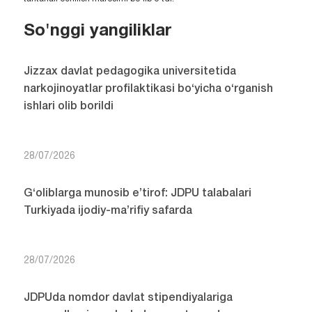
So'nggi yangiliklar
Jizzax davlat pedagogika universitetida
narkojinoyatlar profilaktikasi bo‘yicha o‘rganish
ishlari olib borildi
28/07/2026
G‘oliblarga munosib e’tirof: JDPU talabalari
Turkiyada ijodiy-ma’rifiy safarda
28/07/2026
JDPUda nomdor davlat stipendiyalariga