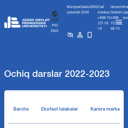
Murojaat
Qabul
SDG
Call
Ishonch
Ko
yuborish
2026
markaz:
telefoni:
qa
+998 72
+998
ku
O'ZB
221 55
72 226
РУС
16
68 10
ENG
Ochiq darslar 2022-2023
Barcha
Ekofaol talabalar
Karera markazi