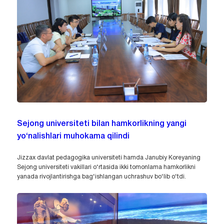
Sejong universiteti bilan hamkorlikning yangi
yo‘nalishlari muhokama qilindi
Jizzax davlat pedagogika universiteti hamda Janubiy Koreyaning
Sejong universiteti vakillari o‘rtasida ikki tomonlama hamkorlikni
yanada rivojlantirishga bag‘ishlangan uchrashuv bo‘lib o‘tdi.