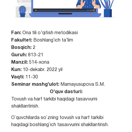
Fan:
Ona tili o’qitish metodikasi
Fakultet:
Boshlang`ich ta’lim
Bosqich:
2
Guruh:
813-21
Manzil:
514-xona
Kun:
10-dekabr. 2022 yil
Vaqti:
11-30
Seminar mashg’ulot:
Mamayusupova S.M.
O’quv dasturi:
Tovush va harf tarkibi haqidagi tasavvurni
shakllantirish.
O`quvchilarda so`zning tovush va harf tarkibi
haqidagi boshlang`ich tasavvurini shakllantirish.