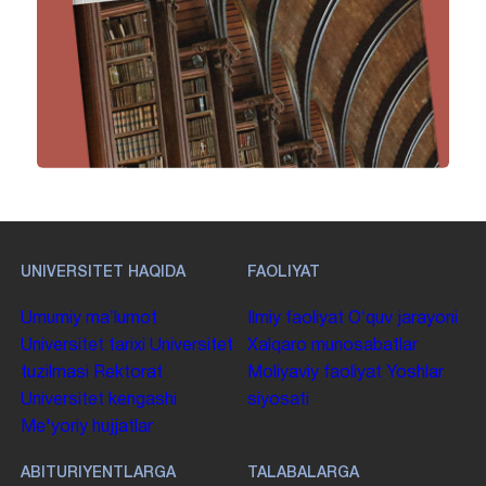
UNIVERSITET HAQIDA
FAOLIYAT
Umumiy maʼlumot
Ilmiy faoliyat
Oʻquv jarayoni
Universitet tarixi
Universitet
Xalqaro munosabatlar
tuzilmasi
Rektorat
Moliyaviy faoliyat
Yoshlar
Universitet kengashi
siyosati
Me'yoriy hujjatlar
ABITURIYENTLARGA
TALABALARGA