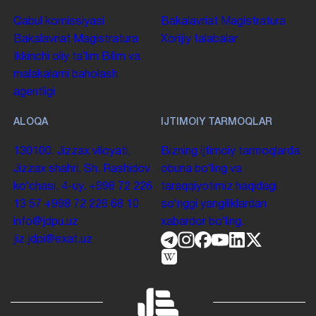
Qabul komissiyasi
Bakalavriat
Magistratura
Bakalavriat
Magistratura
Xorijiy talabalar
Ikkinchi oliy taʼlim
Bilim va
malakalarni baholash
agentligi
ALOQA
IJTIMOIY TARMOQLAR
130100. Jizzax viloyati,
Bizning ijtimoiy tarmoqlarda
Jizzax shahri, Sh. Rashidov
obuna boʻling va
koʻchasi, 4-uy.
+998 72 226
taraqqiyotimiz haqidagi
13 57
+998 72 226 68 10
soʻnggi yangiliklardan
info@jdpu.uz
xabardor boʻling.
jiz.jdpi@exat.uz