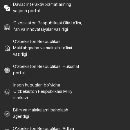
Davlat interaktiv xizmatlarining
yagona portali
Oʻzbekiston Respublikasi Oliy taʼlim,
fan va innovatsiyalar vazirligi
Oʻzbekiston Respublikasi
Maktabgacha va maktab taʼlimi
vazirligi
Oʻzbekiston Respublikasi Hukumat
portali
Inson huquqlari bo‘yicha
O‘zbekiston Respublikasi Milliy
markazi
Bilim va malakalarni baholash
agentligi
O‘zbekiston Respublikasi Adliya