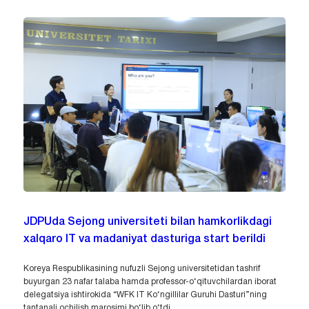
JDPUda Sejong universiteti bilan hamkorlikdagi
xalqaro IT va madaniyat dasturiga start berildi
Koreya Respublikasining nufuzli Sejong universitetidan tashrif
buyurgan 23 nafar talaba hamda professor-o‘qituvchilardan iborat
delegatsiya ishtirokida “WFK IT Ko‘ngillilar Guruhi Dasturi”ning
tantanali ochilish marosimi bo‘lib o‘tdi.