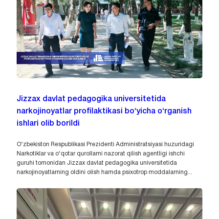
Jizzax davlat pedagogika universitetida
narkojinoyatlar profilaktikasi bo‘yicha o‘rganish
ishlari olib borildi
O‘zbekiston Respublikasi Prezidenti Administratsiyasi huzuridagi
Narkotiklar va o‘qotar qurollarni nazorat qilish agentligi ishchi
guruhi tomonidan Jizzax davlat pedagogika universitetida
narkojinoyatlarning oldini olish hamda psixotrop moddalarning...