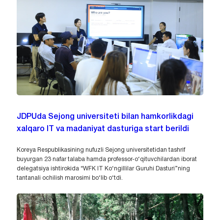
JDPUda Sejong universiteti bilan hamkorlikdagi
xalqaro IT va madaniyat dasturiga start berildi
Koreya Respublikasining nufuzli Sejong universitetidan tashrif
buyurgan 23 nafar talaba hamda professor-o‘qituvchilardan iborat
delegatsiya ishtirokida “WFK IT Ko‘ngillilar Guruhi Dasturi”ning
tantanali ochilish marosimi bo‘lib o‘tdi.