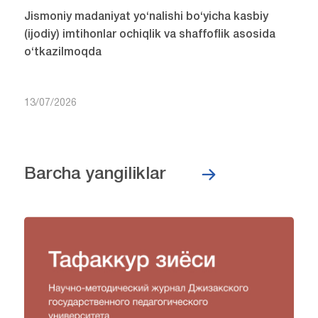
Jismoniy madaniyat yo‘nalishi bo‘yicha kasbiy
(ijodiy) imtihonlar ochiqlik va shaffoflik asosida
o‘tkazilmoqda
13/07/2026
Barcha yangiliklar