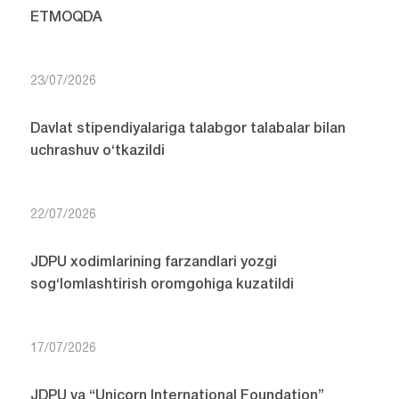
ETMOQDA
23/07/2026
Davlat stipendiyalariga talabgor talabalar bilan
uchrashuv o‘tkazildi
22/07/2026
JDPU xodimlarining farzandlari yozgi
sog‘lomlashtirish oromgohiga kuzatildi
17/07/2026
JDPU va “Unicorn International Foundation”