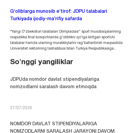
G‘oliblarga munosib e’tirof: JDPU talabalari
Turkiyada ijodiy-ma’rifiy safarda
“Yangi O‘zbekiston talabalari Olimpiadasi” sport musobaqalarining
respublika final bosqichlarida g‘oliblikni qo‘lga kiritgan sportchi
talabalar hamda ularning murabbiylarini rag‘batlantirish maqsadida
Universitet rektorining tashabbusi bilan Turkiya Respublikasiga...
So'nggi yangiliklar
JDPUda nomdor davlat stipendiyalariga
nomzodlarni saralash davom etmoqda
27/07/2026
NOMDOR DAVLAT STIPENDIYALARIGA
NOMZODLARNI SARALASH JARAYONI DAVOM