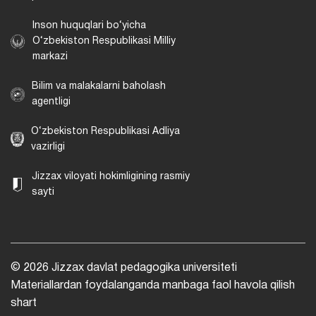
Inson huquqlari bo‘yicha
O‘zbekiston Respublikasi Milliy
markazi
Bilim va malakalarni baholash
agentligi
O‘zbekiston Respublikasi Adliya
vazirligi
Jizzax viloyati hokimligining rasmiy
sayti
© 2026 Jizzax davlat pedagogika universiteti
Materiallardan foydalanganda manbaga faol havola qilish
shart