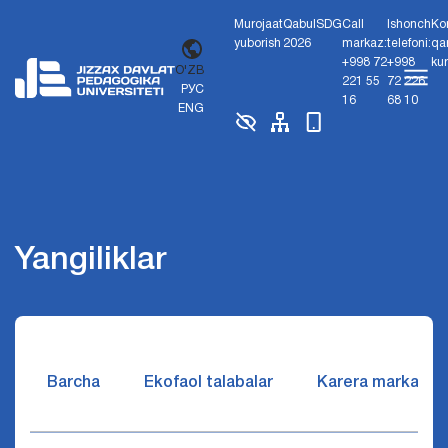
Murojaat
Qabul
SDG
Call
Ishonch
Ko
yuborish
2026
markaz:
telefoni:
qa
+998 72
+998
ku
O'ZB
221 55
72 226
РУС
16
68 10
ENG
Yangiliklar
Barcha
Ekofaol talabalar
Karera markazi