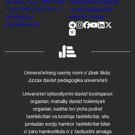
koʻchasi, 4-uy.
+998 72 226
taraqqiyotimiz haqidagi
13 57
+998 72 226 68 10
soʻnggi yangiliklardan
info@jdpu.uz
xabardor boʻling.
jiz.jdpi@exat.uz
Universitetning rasmiy nomi oʻzbek tilida:
Jizzax davlat pedagogika universiteti
Universitet iqtisodiyotni davlat boshqaruvi
organlari, mahalliy davlat hokimiyati
organlari, kadrlar boʻyicha pudrat
tashkilotlari va boshqa tashkilotlar, shu
jumladan xorijiy hamkor tashkilotlar bilan
oʻzaro hamkorlikda oʻz faoliyatini amalga