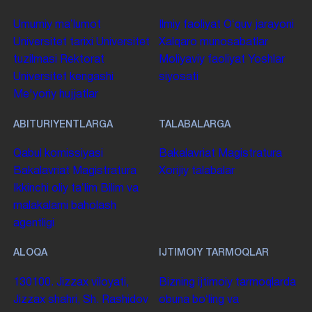
Umumiy maʼlumot
Ilmiy faoliyat
Oʻquv jarayoni
Universitet tarixi
Universitet
Xalqaro munosabatlar
tuzilmasi
Rektorat
Moliyaviy faoliyat
Yoshlar
Universitet kengashi
siyosati
Me'yoriy hujjatlar
ABITURIYENTLARGA
TALABALARGA
Qabul komissiyasi
Bakalavriat
Magistratura
Bakalavriat
Magistratura
Xorijiy talabalar
Ikkinchi oliy taʼlim
Bilim va
malakalarni baholash
agentligi
ALOQA
IJTIMOIY TARMOQLAR
130100. Jizzax viloyati,
Bizning ijtimoiy tarmoqlarda
Jizzax shahri, Sh. Rashidov
obuna boʻling va