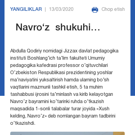
YANGILIKLAR
13/03/2020
Chop etish
|
Navro‘z shukuhi…
Abdulla Qodiriy nomidagi Jizzax davlat pedagogika
instituti Boshlang’ich ta’lim fakulteti
Umumiy
pedagogika kafedrasi professor o’qituvchilari
O’zbekiston Respublikasi prezidentining yoshlar
ma’naviyatini yuksaltirish hamda ularning bo’sh
vaqtlarini mazmunli tashkil etish, 5 ta muhim
tashabbusi ijrosini ta’minlash va kirib kelayotgan
Navro’z bayramini ko’tarinki ruhda o’tkazish
maqsadida 1-sonli talabalar turar joyida «Xush
kelding, Navro’z» deb nomlangan bayram tadbirini
o’tkazishdi.