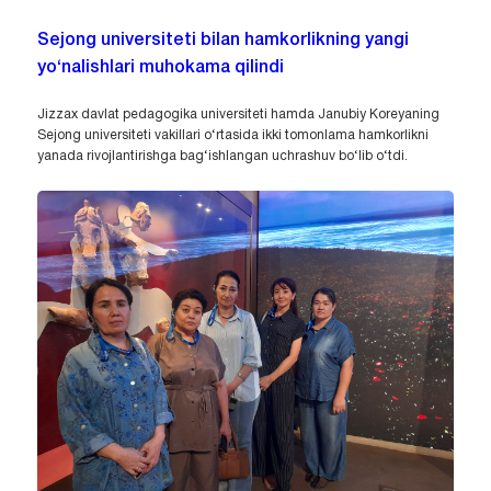
Sejong universiteti bilan hamkorlikning yangi
yo‘nalishlari muhokama qilindi
Jizzax davlat pedagogika universiteti hamda Janubiy Koreyaning
Sejong universiteti vakillari o‘rtasida ikki tomonlama hamkorlikni
yanada rivojlantirishga bag‘ishlangan uchrashuv bo‘lib o‘tdi.