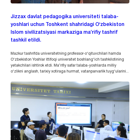
Jizzax davlat pedagogika universiteti talaba-
yoshlari uchun Toshkent shahridagi O‘zbekiston
Islom sivilizatsiyasi markaziga ma’rifiy tashrif
tashkil etildi.
Mazkur tashrifda universitetning professor-o‘qituvchilari hamda
O‘zbekiston Yoshlar ittifoqi universitet boshlang‘ich tashkilotining
yetakchilari ishtirok etdi. Ma’rifiy safar talaba-yoshlarda milliy
o‘zlikni anglash, tarixiy xotiraga hurmat, vatanparvarlik tuyg‘ularini...