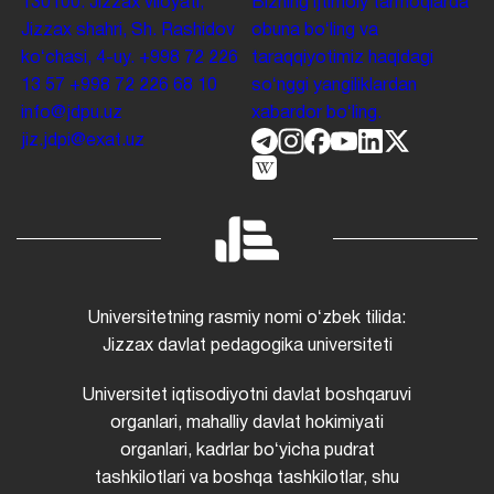
130100. Jizzax viloyati,
Bizning ijtimoiy tarmoqlarda
Jizzax shahri, Sh. Rashidov
obuna boʻling va
koʻchasi, 4-uy.
+998 72 226
taraqqiyotimiz haqidagi
13 57
+998 72 226 68 10
soʻnggi yangiliklardan
info@jdpu.uz
xabardor boʻling.
jiz.jdpi@exat.uz
Universitetning rasmiy nomi oʻzbek tilida:
Jizzax davlat pedagogika universiteti
Universitet iqtisodiyotni davlat boshqaruvi
organlari, mahalliy davlat hokimiyati
organlari, kadrlar boʻyicha pudrat
tashkilotlari va boshqa tashkilotlar, shu