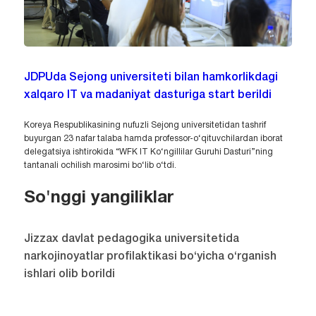
JDPUda Sejong universiteti bilan hamkorlikdagi
xalqaro IT va madaniyat dasturiga start berildi
Koreya Respublikasining nufuzli Sejong universitetidan tashrif
buyurgan 23 nafar talaba hamda professor-o‘qituvchilardan iborat
delegatsiya ishtirokida “WFK IT Ko‘ngillilar Guruhi Dasturi”ning
tantanali ochilish marosimi bo‘lib o‘tdi.
So'nggi yangiliklar
Jizzax davlat pedagogika universitetida
narkojinoyatlar profilaktikasi bo‘yicha o‘rganish
ishlari olib borildi