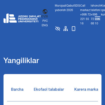
Murojaat
Qabul
SDG
Call
Ishonch
Ko
yuborish
2026
markaz:
telefoni:
qa
+998 72
+998
ku
O'ZB
221 55
72 226
РУС
16
68 10
ENG
Yangiliklar
Barcha
Ekofaol talabalar
Karera markazi