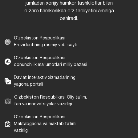
jumladan xorijiy hamkor tashkilotlar bilan
oʻzaro hamkorlikda oʻz faoliyatini amalga
oshiradi.
Oʻzbekiston Respublikasi
Prezidentining rasmiy veb-sayti
Oʻzbekiston Respublikasi
qonunchilik maʼlumotlari milliy bazasi
Davlat interaktiv xizmatlarining
yagona portali
Oʻzbekiston Respublikasi Oliy taʼlim,
fan va innovatsiyalar vazirligi
Oʻzbekiston Respublikasi
Maktabgacha va maktab taʼlimi
vazirligi