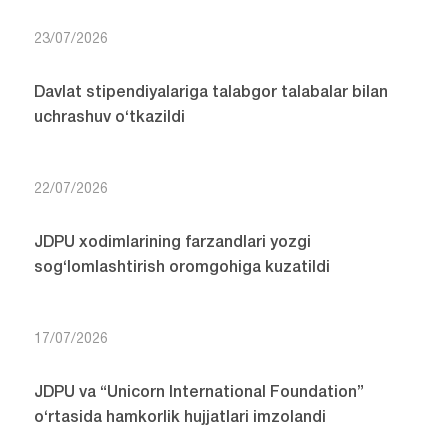
23/07/2026
Davlat stipendiyalariga talabgor talabalar bilan
uchrashuv o‘tkazildi
22/07/2026
JDPU xodimlarining farzandlari yozgi
sog‘lomlashtirish oromgohiga kuzatildi
17/07/2026
JDPU va “Unicorn International Foundation”
o‘rtasida hamkorlik hujjatlari imzolandi