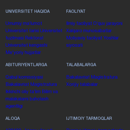
UNIVERSITET HAQIDA
FAOLIYAT
Umumiy maʼlumot
Ilmiy faoliyat
Oʻquv jarayoni
Universitet tarixi
Universitet
Xalqaro munosabatlar
tuzilmasi
Rektorat
Moliyaviy faoliyat
Yoshlar
Universitet kengashi
siyosati
Me'yoriy hujjatlar
ABITURIYENTLARGA
TALABALARGA
Qabul komissiyasi
Bakalavriat
Magistratura
Bakalavriat
Magistratura
Xorijiy talabalar
Ikkinchi oliy taʼlim
Bilim va
malakalarni baholash
agentligi
ALOQA
IJTIMOIY TARMOQLAR