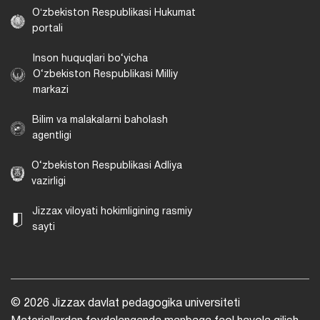
Oʻzbekiston Respublikasi Hukumat
portali
Inson huquqlari bo‘yicha
O‘zbekiston Respublikasi Milliy
markazi
Bilim va malakalarni baholash
agentligi
O‘zbekiston Respublikasi Adliya
vazirligi
Jizzax viloyati hokimligining rasmiy
sayti
© 2026 Jizzax davlat pedagogika universiteti