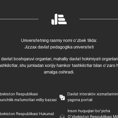
Universitetning rasmiy nomi oʻzbek tilida:
Jizzax davlat pedagogika universiteti
i davlat boshqaruvi organlari, mahalliy davlat hokimiyati organlari
shkilotlar, shu jumladan xorijiy hamkor tashkilotlar bilan oʻzaro 
amalga oshiradi.
bekiston Respublikasi
Davlat interaktiv xizmatlarini
unchilik maʼlumotlari milliy bazasi
yagona portali
Inson huquqlari bo‘yicha
bekiston Respublikasi Hukumat
O‘zbekiston Respublikasi Mill