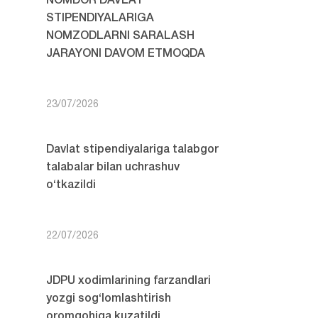
NOMDOR DAVLAT
STIPENDIYALARIGA
NOMZODLARNI SARALASH
JARAYONI DAVOM ETMOQDA
23/07/2026
Davlat stipendiyalariga talabgor
talabalar bilan uchrashuv
o‘tkazildi
22/07/2026
JDPU xodimlarining farzandlari
yozgi sog‘lomlashtirish
oromgohiga kuzatildi