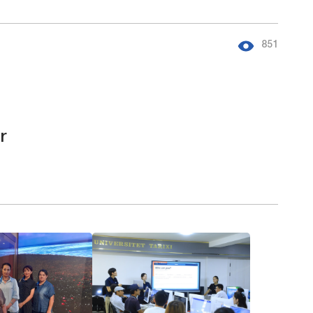
851
r