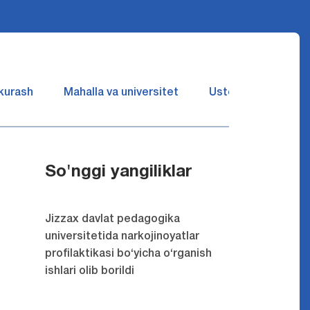
 kurash
Mahalla va universitet
Ustozlar suhbatin 
So'nggi yangiliklar
Jizzax davlat pedagogika
universitetida narkojinoyatlar
profilaktikasi bo‘yicha o‘rganish
ishlari olib borildi