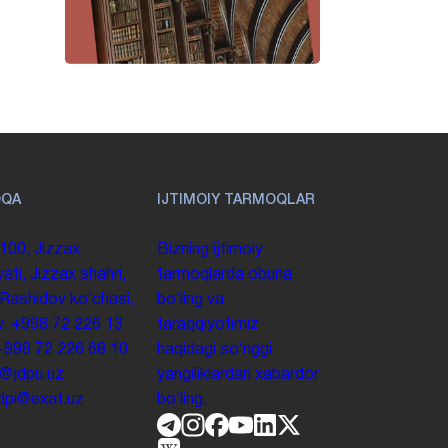
OQA
IJTIMOIY TARMOQLAR
100. Jizzax
Bizning ijtimoiy
yati, Jizzax shahri,
tarmoqlarda obuna
 Rashidov koʻchasi,
boʻling va
y.
+998 72 226 13
taraqqiyotimiz
+998 72 226 68 10
haqidagi soʻnggi
o@jdpu.uz
yangiliklardan xabardor
.jdpi@exat.uz
boʻling.