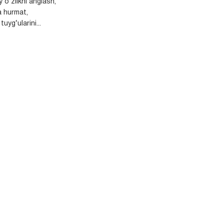
y o‘zlikni anglash,
a hurmat,
uyg‘ularini...