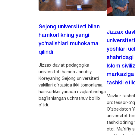
Sejong universiteti bilan
Jizzax dav
hamkorlikning yangi
universitet
yo‘nalishlari muhokama
yoshlari u
qilindi
shahridagi
Jizzax davlat pedagogika
Islom sivili
universiteti hamda Janubiy
markaziga m
Koreyaning Sejong universiteti
tashkil etild
vakillari o‘rtasida ikki tomonlama
hamkorlikni yanada rivojlantirishga
Mazkur tashrif
bag‘ishlangan uchrashuv bo‘lib
professor-o‘q
o‘tdi.
O‘zbekiston Yo
universitet bo
tashkilotining 
etdi. Ma’rifiy 