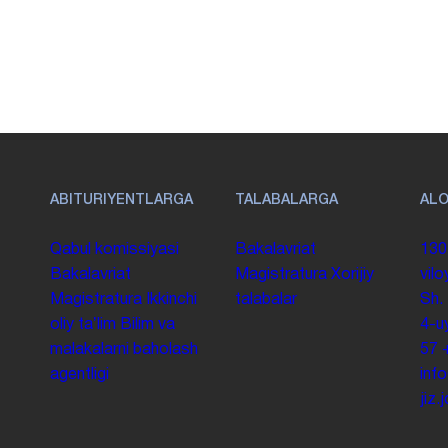
ABITURIYENTLARGA
TALABALARGA
AL
Qabul komissiyasi
Bakalavriat
130
Bakalavriat
Magistratura
Xorijiy
vilo
Magistratura
Ikkinchi
talabalar
Sh.
oliy taʼlim
Bilim va
4-u
malakalarni baholash
57
agentligi
inf
jiz