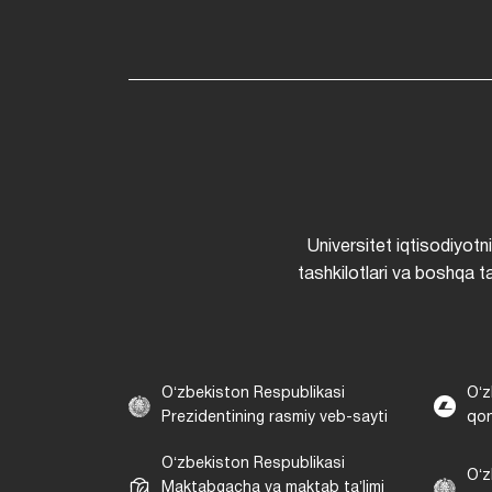
Universitet iqtisodiyotn
tashkilotlari va boshqa ta
Oʻzbekiston Respublikasi
Oʻz
Prezidentining rasmiy veb-sayti
qon
Oʻzbekiston Respublikasi
Oʻz
Maktabgacha va maktab taʼlimi