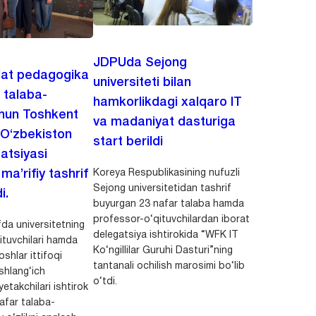
JDPUda Sejong
lat pedagogika
universiteti bilan
i talaba-
hamkorlikdagi xalqaro IT
chun Toshkent
va madaniyat dasturiga
 O‘zbekiston
start berildi
zatsiyasi
Koreya Respublikasining nufuzli
a’rifiy tashrif
Sejong universitetidan tashrif
i.
buyurgan 23 nafar talaba hamda
professor-o‘qituvchilardan iborat
da universitetning
delegatsiya ishtirokida “WFK IT
ituvchilari hamda
Ko‘ngillilar Guruhi Dasturi”ning
shlar ittifoqi
tantanali ochilish marosimi bo‘lib
shlang‘ich
o‘tdi.
yetakchilari ishtirok
safar talaba-