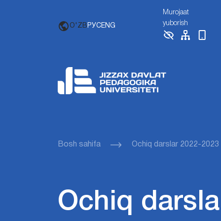
Murojaat
yuborish
O'ZB
РУС
ENG
Bosh sahifa
Ochiq darslar 2022-2023
Ochiq darsla