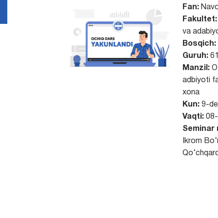
Fan:
Navo
Fakultet:
va adabiyo
Bosqich:
Guruh:
61
Manzil:
O‘
adbiyoti f
xona
Kun:
9-de
Vaqti:
08-
Seminar 
Ikrom Bo‘
Qo‘chqaro