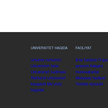
UNIVERSITET HAQIDA
FAOLIYAT
Umumiy maʼlumot
Ilmiy faoliyat
Oʻquv
Universitet tarixi
jarayoni
Xalqaro
Universitet tuzilmasi
munosabatlar
Rektorat
Universitet
Moliyaviy faoliyat
kengashi
Me'yoriy
Yoshlar siyosati
hujjatlar