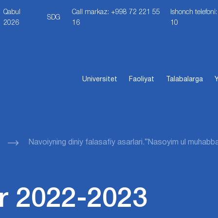
Qabul
Call markaz: +998 72 221 55
Ishonch telefon
SDG
2026
16
10
Universitet
Faoliyat
Talabalarga
Y
Navoiyning diniy falasafiy asarlari.”Nasoyim ul muhabbat
r 2022-2023