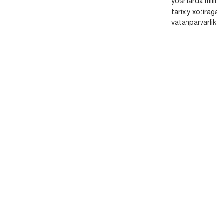
yoshlarda milli
tarixiy xotirag
vatanparvarlik t