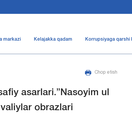
a markazi
Kelajakka qadam
Korrupsiyaga qarshi
Chop etish
safiy asarlari.”Nasoyim ul
aliylar obrazlari