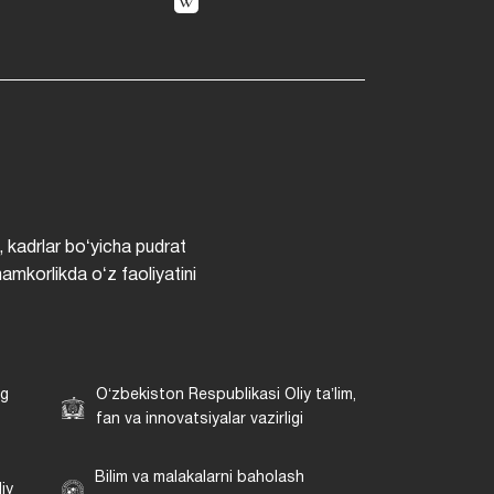
, kadrlar boʻyicha pudrat
hamkorlikda oʻz faoliyatini
ng
Oʻzbekiston Respublikasi Oliy taʼlim,
fan va innovatsiyalar vazirligi
Bilim va malakalarni baholash
iy