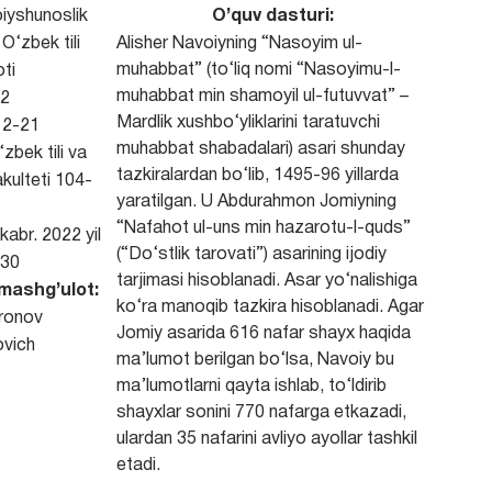
iyshunoslik
O’quv dasturi:
O‘zbek tili
Alisher Navoiyning “Nasoyim ul-
muhabbat” (to‘liq nomi “Nasoyimu-l-
ti
muhabbat min shamoyil ul-futuvvat” –
2
Mardlik xushbo‘yliklarini taratuvchi
2-21
muhabbat shabadalari) asari shunday
zbek tili va
tazkiralardan bo‘lib, 1495-96 yillarda
akulteti 104-
yaratilgan. U Abdurahmon Jomiyning
“Nafahot ul-uns min hazarotu-l-quds”
kabr. 2022 yil
(“Do‘stlik tarovati”) asarining ijodiy
30
tarjimasi hisoblanadi. Asar yo‘nalishiga
mashg’ulot:
ko‘ra manoqib tazkira hisoblanadi. Agar
ronov
Jomiy asarida 616 nafar shayx haqida
vich
ma’lumot berilgan bo‘lsa, Navoiy bu
ma’lumotlarni qayta ishlab, to‘ldirib
shayxlar sonini 770 nafarga etkazadi,
ulardan 35 nafarini avliyo ayollar tashkil
etadi.