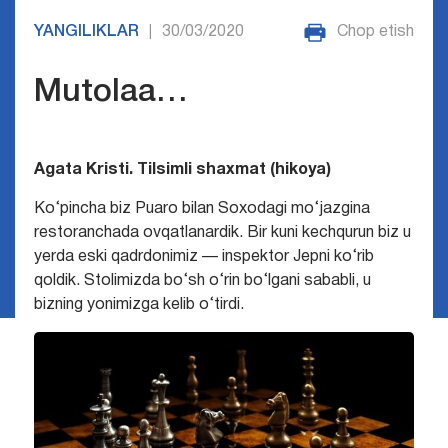
YANGILIKLAR
30/03/2020
Chop etish
|
Mutolaa…
Agata Kristi. Tilsimli shaxmat (hikoya)
Ko‘pincha biz Puaro bilan Soxodagi mo‘jazgina
restoranchada ovqatlanardik. Bir kuni kechqurun biz u
yerda eski qadrdonimiz — inspektor Jepni ko‘rib
qoldik. Stolimizda bo‘sh o‘rin bo‘lgani sababli, u
bizning yonimizga kelib o‘tirdi.