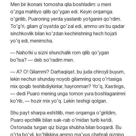
Men bir ikonani tomosha qila boshladim: u meni
o‘ziga mahliyo qilib qo‘ygan edi. Keyin orqamga
o‘girilib, Puaroning yerda yaslanib yotganini qo‘rdim.
To‘g‘ri, gilam g‘oyatda go‘zal edi, ammo uni bu qadar
sinchkovlik bilan ko‘zdan kechirishning hech hojati
yo‘q edi, menimcha.
— Nahotki u sizni shunchalik rom qilib qo‘ygan
bo‘lsa? — deb so‘radim men.
— A? O! Gilammi? Darhaqiqat, bu juda chiroyli buyum,
lekin nechun shunday noyob gilamning qoq o‘rtasiga
mix qoqib teshibdiykinlar, hayronman? Yo‘q, Xastings,
— dedi Puaro mening unga tomon yura boshlaganimni
ko‘rib, — hozir mix yo‘q. Lekin teshigi qolgan.
Shu payt sharpa eshitilib, men orqamga o‘girildim,
Puaro epchillik bilan sak-rab o‘rnidan turib ketdi.
Ostonada turgan qiz bizga shubha bilan boqardi. Bu
o‘rta bo‘yli, ko‘hlikkina ammo ma’yus chehrali qizning