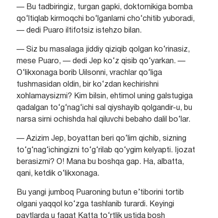
— Bu tadbiringiz, turgan gapki, doktornikiga bomba
qo‘ltiqlab kirmoqchi bo‘lganlarni cho‘chitib yuboradi,
— dedi Puaro iltifotsiz istehzo bilan.
— Siz bu masalaga jiddiy qiziqib qolgan ko‘rinasiz,
mese Puaro, — dedi Jep ko‘z qisib qo‘yarkan. —
O‘likxonaga borib Uilsonni, vrachlar qo‘liga
tushmasidan oldin, bir ko‘zdan kechirishni
xohlamaysizmi? Kim bilsin, ehtimol uning galstugiga
qadalgan to‘g‘nag‘ichi sal qiyshayib qolgandir-u, bu
narsa sirni ochishda hal qiluvchi bebaho dalil bo‘lar.
— Azizim Jep, boyattan beri qo‘lim qichib, sizning
to‘g‘nag‘ichingizni to‘g‘rilab qo‘ygim kelyapti. Ijozat
berasizmi? O! Mana bu boshqa gap. Ha, albatta,
qani, ketdik o‘likxonaga.
Bu yangi jumboq Puaroning butun e’tiborini tortib
olgani yaqqol ko‘zga tashlanib turardi. Keyingi
paytlarda u faqat Katta to‘rtlik ustida bosh