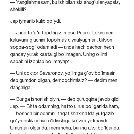
— Yanglishmasam, bu ish bilan siz shug‘ullanyapsiz,
shekilli?
Jep iymanib kulib qo‘ydi.
— Juda to‘g‘ri topdingiz, mese Puaro. Lekin men
kalavaning uchini topolmay qiynalyapman. Uilson
soppa-sog‘ odam edi — unda hech qachon hech
qanday yurak xastaligi bo‘lmagan. Uning o‘limi
sababini izohlab bo‘lmayapti.
— Uni doktor Savaronov, yo‘limga g‘ov bo‘lmasin,
deb gumdon qilgan, demoqchimisiz? — dedim men
dangaliga.
— Bunga ishonish qiyin, — deb quruqqina javob qildi
Jep. — Bitta odamning, hatto u rus bo‘lganida ham,
— boshqa bir odamni, faqat shaxmatda yutqazib
qo‘ymaslik uchun o‘ldirishiga ko‘zim yetmaydi.
Umuman olganda, menimcha, buning aksi bo‘lganda,