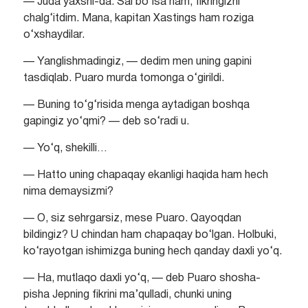
— Juda yaxshi-da. Sal bo‘lsa ham, fikringizni
chalg‘itdim. Mana, kapitan Xastings ham roziga
o‘xshaydilar.
— Yanglishmadingiz, — dedim men uning gapini
tasdiqlab. Puaro murda tomonga o‘girildi.
— Buning to‘g‘risida menga aytadigan boshqa
gapingiz yo‘qmi? — deb so‘radi u.
— Yo‘q, shekilli…
— Hatto uning chapaqay ekanligi haqida ham hech
nima demaysizmi?
— O, siz sehrgarsiz, mese Puaro. Qayoqdan
bildingiz? U chindan ham chapaqay bo‘lgan. Holbuki,
ko‘rayotgan ishimizga buning hech qanday daxli yo‘q.
— Ha, mutlaqo daxli yo‘q, — deb Puaro shosha-
pisha Jepning fikrini ma’qulladi, chunki uning