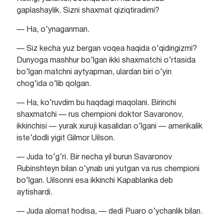
gaplashaylik. Sizni shaxmat qiziqtiradimi?
— Ha, o‘ynaganman.
— Siz kecha yuz bergan voqea haqida o‘qidingizmi?
Dunyoga mashhur bo‘lgan ikki shaxmatchi o‘rtasida
bo‘lgan matchni aytyapman, ulardan biri o‘yin
chog‘ida o‘lib qolgan.
— Ha, ko‘ruvdim bu haqdagi maqolani. Birinchi
shaxmatchi — rus chempioni doktor Savaronov,
ikkinchisi — yurak xuruji kasalidan o‘lgani — amerikalik
iste’dodli yigit Gilmor Uilson.
— Juda to‘g‘ri. Bir necha yil burun Savaronov
Rubinshteyn bilan o‘ynab uni yutgan va rus chempioni
bo‘lgan. Uilsonni esa ikkinchi Kapablanka deb
aytishardi.
— Juda alomat hodisa, — dedi Puaro o‘ychanlik bilan.