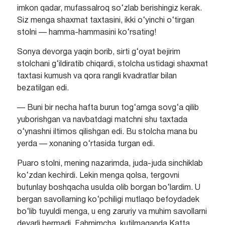
imkon qadar, mufassalroq so‘zlab berishingiz kerak.
Siz menga shaxmat taxtasini, ikki o‘yinchi o‘tirgan
stolni — hamma-hammasini ko‘rsating!
Sonya devorga yaqin borib, sirti g‘oyat bejirim
stolchani g‘ildiratib chiqardi, stolcha ustidagi shaxmat
taxtasi kumush va qora rangli kvadratlar bilan
bezatilgan edi.
— Buni bir necha hafta burun tog‘amga sovg‘a qilib
yuborishgan va navbatdagi matchni shu taxtada
o‘ynashni iltimos qilishgan edi. Bu stolcha mana bu
yerda — xonaning o‘rtasida turgan edi.
Puaro stolni, mening nazarimda, juda-juda sinchiklab
ko‘zdan kechirdi. Lekin menga qolsa, tergovni
butunlay boshqacha usulda olib borgan bo‘lardim. U
bergan savollarning ko‘pchiligi mutlaqo befoydadek
bo‘lib tuyuldi menga, u eng zaruriy va muhim savollarni
deyarli bermadi. Fahmimcha, kutilmaganda Katta