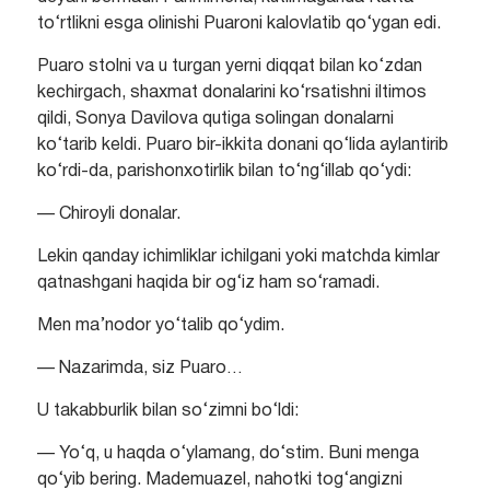
to‘rtlikni esga olinishi Puaroni kalovlatib qo‘ygan edi.
Puaro stolni va u turgan yerni diqqat bilan ko‘zdan
kechirgach, shaxmat donalarini ko‘rsatishni iltimos
qildi, Sonya Davilova qutiga solingan donalarni
ko‘tarib keldi. Puaro bir-ikkita donani qo‘lida aylantirib
ko‘rdi-da, parishonxotirlik bilan to‘ng‘illab qo‘ydi:
— Chiroyli donalar.
Lekin qanday ichimliklar ichilgani yoki matchda kimlar
qatnashgani haqida bir og‘iz ham so‘ramadi.
Men ma’nodor yo‘talib qo‘ydim.
— Nazarimda, siz Puaro…
U takabburlik bilan so‘zimni bo‘ldi:
— Yo‘q, u haqda o‘ylamang, do‘stim. Buni menga
qo‘yib bering. Mademuazel, nahotki tog‘angizni