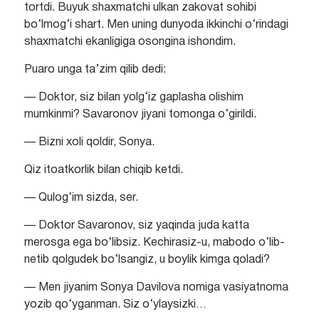
tortdi. Buyuk shaxmatchi ulkan zakovat sohibi
bo‘lmog‘i shart. Men uning dunyoda ikkinchi o‘rindagi
shaxmatchi ekanligiga osongina ishondim.
Puaro unga ta’zim qilib dedi:
— Doktor, siz bilan yolg‘iz gaplasha olishim
mumkinmi? Savaronov jiyani tomonga o‘girildi.
— Bizni xoli qoldir, Sonya.
Qiz itoatkorlik bilan chiqib ketdi.
— Qulog‘im sizda, ser.
— Doktor Savaronov, siz yaqinda juda katta
merosga ega bo‘libsiz. Kechirasiz-u, mabodo o‘lib-
netib qolgudek bo‘lsangiz, u boylik kimga qoladi?
— Men jiyanim Sonya Davilova nomiga vasiyatnoma
yozib qo‘yganman. Siz o‘ylaysizki…