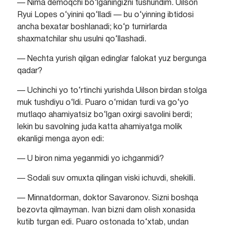
— Nima demoqchi bo‘lganingizni tushundim. Uilson
Ryui Lopes o‘yinini qo‘lladi — bu o‘yinning ibtidosi
ancha bexatar boshlanadi; ko‘p turnirlarda
shaxmatchilar shu usulni qo‘llashadi.
— Nechta yurish qilgan edinglar falokat yuz bergunga
qadar?
— Uchinchi yo to‘rtinchi yurishda Uilson birdan stolga
muk tushdiyu o‘ldi. Puaro o‘rnidan turdi va go‘yo
mutlaqo ahamiyatsiz bo‘lgan oxirgi savolini berdi;
lekin bu savolning juda katta ahamiyatga molik
ekanligi menga ayon edi:
— U biron nima yeganmidi yo ichganmidi?
— Sodali suv omuxta qilingan viski ichuvdi, shekilli.
— Minnatdorman, doktor Savaronov. Sizni boshqa
bezovta qilmayman. Ivan bizni dam olish xonasida
kutib turgan edi. Puaro ostonada to‘xtab, undan