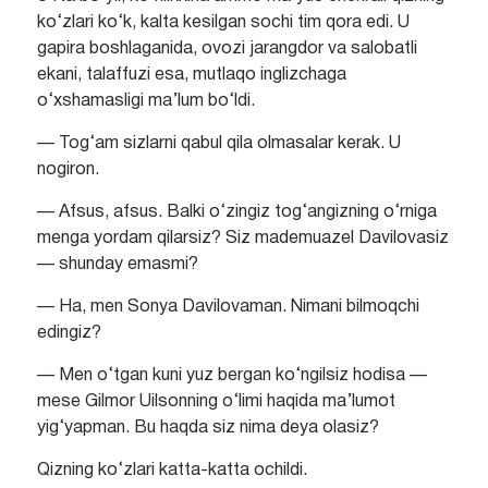
ko‘zlari ko‘k, kalta kesilgan sochi tim qora edi. U
gapira boshlaganida, ovozi jarangdor va salobatli
ekani, talaffuzi esa, mutlaqo inglizchaga
o‘xshamasligi ma’lum bo‘ldi.
— Tog‘am sizlarni qabul qila olmasalar kerak. U
nogiron.
— Afsus, afsus. Balki o‘zingiz tog‘angizning o‘rniga
menga yordam qilarsiz? Siz mademuazel Davilovasiz
— shunday emasmi?
— Ha, men Sonya Davilovaman. Nimani bilmoqchi
edingiz?
— Men o‘tgan kuni yuz bergan ko‘ngilsiz hodisa —
mese Gilmor Uilsonning o‘limi haqida ma’lumot
yig‘yapman. Bu haqda siz nima deya olasiz?
Qizning ko‘zlari katta-katta ochildi.