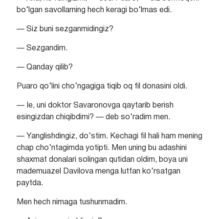
bo‘lgan savollarning hech keragi bo‘lmas edi.
— Siz buni sezganmidingiz?
— Sezgandim.
— Qanday qilib?
Puaro qo‘lini cho‘ngagiga tiqib oq fil donasini oldi.
— Ie, uni doktor Savaronovga qaytarib berish
esingizdan chiqibdimi? — deb so‘radim men.
— Yanglishdingiz, do‘stim. Kechagi fil hali ham mening
chap cho‘ntagimda yotipti. Men uning bu adashini
shaxmat donalari solingan qutidan oldim, boya uni
mademuazel Davilova menga lutfan ko‘rsatgan
paytda.
Men hech nimaga tushunmadim.