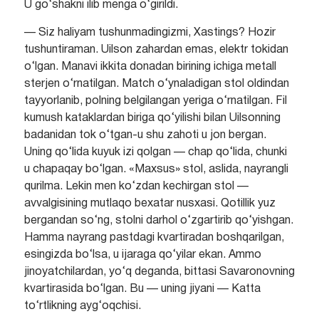
U go‘shakni ilib menga o‘girildi.
— Siz haliyam tushunmadingizmi, Xastings? Hozir
tushuntiraman. Uilson zahardan emas, elektr tokidan
o‘lgan. Manavi ikkita donadan birining ichiga metall
sterjen o‘rnatilgan. Match o‘ynaladigan stol oldindan
tayyorlanib, polning belgilangan yeriga o‘rnatilgan. Fil
kumush kataklardan biriga qo‘yilishi bilan Uilsonning
badanidan tok o‘tgan-u shu zahoti u jon bergan.
Uning qo‘lida kuyuk izi qolgan — chap qo‘lida, chunki
u chapaqay bo‘lgan. «Maxsus» stol, aslida, nayrangli
qurilma. Lekin men ko‘zdan kechirgan stol —
avvalgisining mutlaqo bexatar nusxasi. Qotillik yuz
bergandan so‘ng, stolni darhol o‘zgartirib qo‘yishgan.
Hamma nayrang pastdagi kvartiradan boshqarilgan,
esingizda bo‘lsa, u ijaraga qo‘yilar ekan. Ammo
jinoyatchilardan, yo‘q deganda, bittasi Savaronovning
kvartirasida bo‘lgan. Bu — uning jiyani — Katta
to‘rtlikning ayg‘oqchisi.