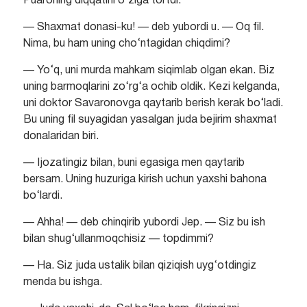
Puaroning diqqatini o‘ziga tortdi.
— Shaxmat donasi-ku! — deb yubordi u. — Oq fil.
Nima, bu ham uning cho‘ntagidan chiqdimi?
— Yo‘q, uni murda mahkam siqimlab olgan ekan. Biz
uning barmoqlarini zo‘rg‘a ochib oldik. Kezi kelganda,
uni doktor Savaronovga qaytarib berish kerak bo‘ladi.
Bu uning fil suyagidan yasalgan juda bejirim shaxmat
donalaridan biri.
— Ijozatingiz bilan, buni egasiga men qaytarib
bersam. Uning huzuriga kirish uchun yaxshi bahona
bo‘lardi.
— Ahha! — deb chinqirib yubordi Jep. — Siz bu ish
bilan shug‘ullanmoqchisiz — topdimmi?
— Ha. Siz juda ustalik bilan qiziqish uyg‘otdingiz
menda bu ishga.