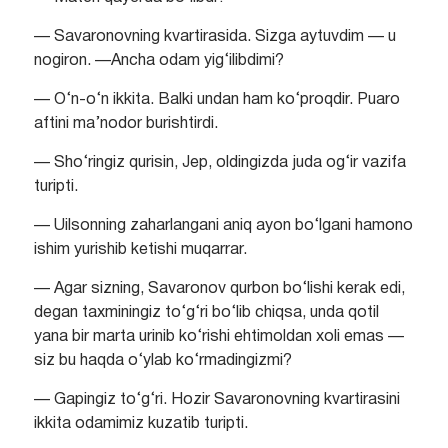
— Savaronovning kvartirasida. Sizga aytuvdim — u
nogiron. —Ancha odam yig‘ilibdimi?
— O‘n-o‘n ikkita. Balki undan ham ko‘proqdir. Puaro
aftini ma’nodor burishtirdi.
— Sho‘ringiz qurisin, Jep, oldingizda juda og‘ir vazifa
turipti.
— Uilsonning zaharlangani aniq ayon bo‘lgani hamono
ishim yurishib ketishi muqarrar.
— Agar sizning, Savaronov qurbon bo‘lishi kerak edi,
degan taxminingiz to‘g‘ri bo‘lib chiqsa, unda qotil
yana bir marta urinib ko‘rishi ehtimoldan xoli emas —
siz bu haqda o‘ylab ko‘rmadingizmi?
— Gapingiz to‘g‘ri. Hozir Savaronovning kvartirasini
ikkita odamimiz kuzatib turipti.