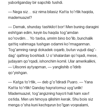
yuborilganday bir sapchib tushdi.
— Nega siz… siz nima bilasiz Katta to‘rtlik haqida,
mademuazel?
— Demak, shunday tashkilot bor! Men buning daragini
eshitgan edim, keyin bu haqda tog‘amdan
so‘rovdim… Yo tavba, umrim bino bo‘lib, bunchalik
qattiq vahimaga tushgan odamni ko‘rmaganman.
Tog‘amning rangi dokadek oqarib, butun vujudi dag‘-
dag‘ qaltiray boshladi. U o‘shalardan qo‘rqadi, mese,
judayam qo‘rqadi, ishonchim komil. Ular amerikalikni,
— Uilsonni aytyapman, — yanglishib o‘ldirib
qo‘yishgan.
— Katga to‘rtlik, — deb g‘o‘ldiradi Puaro. — Yana
Katta to‘rtlik! Qanday hayratomuz uyg‘unlik!
Mademuazel, tog‘angizning hayoti hali ham xavf
ostida. Men uni himoya qilishim kerak. Shu bois siz
menga o‘sha kuni kechqurun bo‘lgan voqealarni,