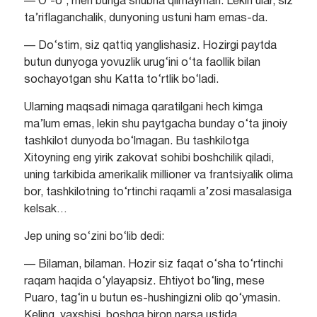
— O‘-o‘, men bunga shubha qilmayman. Lekin ular, siz
ta’riflaganchalik, dunyoning ustuni ham emas-da.
— Do‘stim, siz qattiq yanglishasiz. Hozirgi paytda
butun dunyoga yovuzlik urug‘ini o‘ta faollik bilan
sochayotgan shu Katta to‘rtlik bo‘ladi.
Ularning maqsadi nimaga qaratilgani hech kimga
ma’lum emas, lekin shu paytgacha bunday o‘ta jinoiy
tashkilot dunyoda bo‘lmagan. Bu tashkilotga
Xitoyning eng yirik zakovat sohibi boshchilik qiladi,
uning tarkibida amerikalik millioner va frantsiyalik olima
bor, tashkilotning to‘rtinchi raqamli a’zosi masalasiga
kelsak…
Jep uning so‘zini bo‘lib dedi:
— Bilaman, bilaman. Hozir siz faqat o‘sha to‘rtinchi
raqam haqida o‘ylayapsiz. Ehtiyot bo‘ling, mese
Puaro, tag‘in u butun es-hushingizni olib qo‘ymasin.
Keling, yaxshisi, boshqa biron narsa ustida