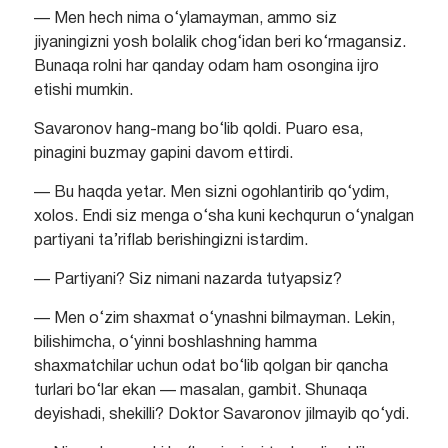
— Men hech nima o‘ylamayman, ammo siz
jiyaningizni yosh bolalik chog‘idan beri ko‘rmagansiz.
Bunaqa rolni har qanday odam ham osongina ijro
etishi mumkin.
Savaronov hang-mang bo‘lib qoldi. Puaro esa,
pinagini buzmay gapini davom ettirdi.
— Bu haqda yetar. Men sizni ogohlantirib qo‘ydim,
xolos. Endi siz menga o‘sha kuni kechqurun o‘ynalgan
partiyani ta’riflab berishingizni istardim.
— Partiyani? Siz nimani nazarda tutyapsiz?
— Men o‘zim shaxmat o‘ynashni bilmayman. Lekin,
bilishimcha, o‘yinni boshlashning hamma
shaxmatchilar uchun odat bo‘lib qolgan bir qancha
turlari bo‘lar ekan — masalan, gambit. Shunaqa
deyishadi, shekilli? Doktor Savaronov jilmayib qo‘ydi.