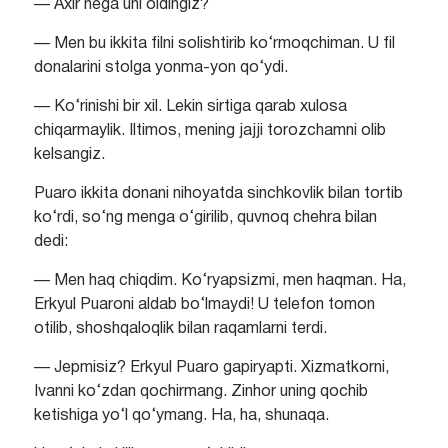
— Axir nega uni oldingiz?
— Men bu ikkita filni solishtirib ko‘rmoqchiman. U fil
donalarini stolga yonma-yon qo‘ydi.
— Ko‘rinishi bir xil. Lekin sirtiga qarab xulosa
chiqarmaylik. Iltimos, mening jajji torozchamni olib
kelsangiz.
Puaro ikkita donani nihoyatda sinchkovlik bilan tortib
ko‘rdi, so‘ng menga o‘girilib, quvnoq chehra bilan
dedi:
— Men haq chiqdim. Ko‘ryapsizmi, men haqman. Ha,
Erkyul Puaroni aldab bo‘lmaydi! U telefon tomon
otilib, shoshqaloqlik bilan raqamlarni terdi.
— Jepmisiz? Erkyul Puaro gapiryapti. Xizmatkorni,
Ivanni ko‘zdan qochirmang. Zinhor uning qochib
ketishiga yo‘l qo‘ymang. Ha, ha, shunaqa.