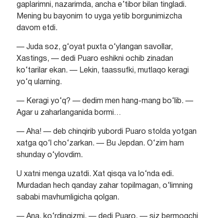
gaplarimni, nazarimda, ancha e’tibor bilan tingladi.
Mening bu bayonim to uyga yetib borgunimizcha
davom etdi.
— Juda soz, g‘oyat puxta o‘ylangan savollar,
Xastings, — dedi Puaro eshikni ochib zinadan
ko‘tarilar ekan. — Lekin, taassufki, mutlaqo keragi
yo‘q ularning.
— Keragi yo‘q? — dedim men hang-mang bo‘lib. —
Agar u zaharlanganida bormi…
— Aha! — deb chinqirib yubordi Puaro stolda yotgan
xatga qo‘l cho‘zarkan. — Bu Jepdan. O‘zim ham
shunday o‘ylovdim.
U xatni menga uzatdi. Xat qisqa va lo‘nda edi.
Murdadan hech qanday zahar topilmagan, o‘limning
sababi mavhumligicha qolgan.
— Ana, ko‘rdingizmi, — dedi Puaro, — siz bermoqchi