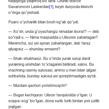
haqiqatga yaqinroq bo‘lardi. Chunki doktor
Savaronovni Laskerdan
[1]
, keyin dunyoda ikkinchi
o‘ringa qo‘yishadi.
Puaro o‘ychanlik bilan bosh irg‘ab qo‘ydi.
— Xo‘sh, unda g‘oyachangiz nimadan iborat? — deb
so‘radi u. — Nima maqsadda u Uilsonni zaharlagan?
Menimcha, siz uni aynan zaharlangan, deb faraz
qilyapsiz — shunday emasmi?
— Shak-shubhasiz. Bu o‘rinda yurak xuruji dardi
yurakning urishidan to‘xtaganini bildiradi, xalos. Bu
vrachning rasmiy xulosasi, ammo u men bilan qilgan
suhbatida, bunday xulosa uni qoniqtirmasligini aytdi.
— Murdani qachon yorishmoqchi?
— Bugun kechqurun. Uilson favqulodda o‘lgan. U
soppa-sog‘ bo‘lgan, dona surib turib birdan joni uzilib
yiqilgan.