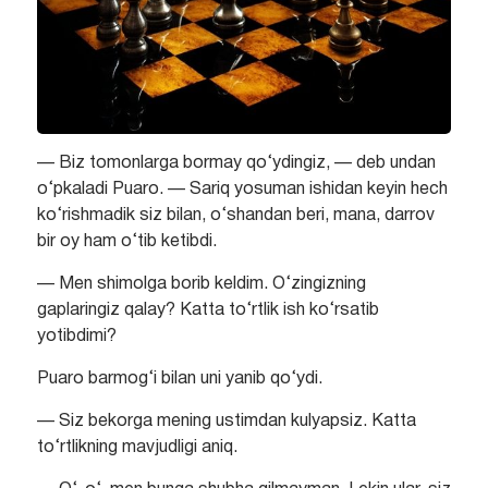
— Biz tomonlarga bormay qo‘ydingiz, — deb undan
o‘pkaladi Puaro. — Sariq yosuman ishidan keyin hech
ko‘rishmadik siz bilan, o‘shandan beri, mana, darrov
bir oy ham o‘tib ketibdi.
— Men shimolga borib keldim. O‘zingizning
gaplaringiz qalay? Katta to‘rtlik ish ko‘rsatib
yotibdimi?
Puaro barmog‘i bilan uni yanib qo‘ydi.
— Siz bekorga mening ustimdan kulyapsiz. Katta
to‘rtlikning mavjudligi aniq.