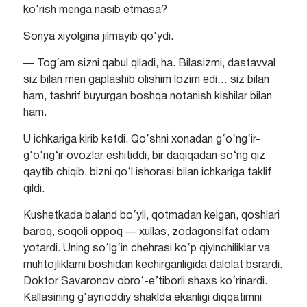
ko‘rish menga nasib etmasa?
Sonya xiyolgina jilmayib qo‘ydi.
— Tog‘am sizni qabul qiladi, ha. Bilasizmi, dastavval
siz bilan men gaplashib olishim lozim edi… siz bilan
ham, tashrif buyurgan boshqa notanish kishilar bilan
ham.
U ichkariga kirib ketdi. Qo‘shni xonadan g‘o‘ng‘ir-
g‘o‘ng‘ir ovozlar eshitiddi, bir daqiqadan so‘ng qiz
qaytib chiqib, bizni qo‘l ishorasi bilan ichkariga taklif
qildi.
Kushetkada baland bo‘yli, qotmadan kelgan, qoshlari
baroq, soqoli oppoq — xullas, zodagonsifat odam
yotardi. Uning so‘lg‘in chehrasi ko‘p qiyinchiliklar va
muhtojliklarni boshidan kechirganligida dalolat bsrardi.
Doktor Savaronov obro‘-e’tiborli shaxs ko‘rinardi.
Kallasining g‘ayrioddiy shaklda ekanligi diqqatimni