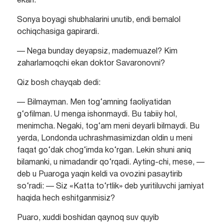
ekan.
Sonya boyagi shubhalarini unutib, endi bemalol
ochiqchasiga gapirardi.
— Nega bunday deyapsiz, mademuazel? Kim
zaharlamoqchi ekan doktor Savaronovni?
Qiz bosh chayqab dedi:
— Bilmayman. Men tog‘amning faoliyatidan
g‘ofilman. U menga ishonmaydi. Bu tabiiy hol,
menimcha. Negaki, tog‘am meni deyarli bilmaydi. Bu
yerda, Londonda uchrashmasimizdan oldin u meni
faqat go‘dak chog‘imda ko‘rgan. Lekin shuni aniq
bilamanki, u nimadandir qo‘rqadi. Ayting-chi, mese, —
deb u Puaroga yaqin keldi va ovozini pasaytirib
so‘radi: — Siz «Katta to‘rtlik» deb yuritiluvchi jamiyat
haqida hech eshitganmisiz?
Puaro, xuddi boshidan qaynoq suv quyib