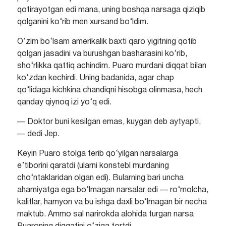
qotirayotgan edi mana, uning boshqa narsaga qiziqib
qolganini ko‘rib men xursand bo‘ldim.
O‘zim bo‘lsam amerikalik baxti qaro yigitning qotib
qolgan jasadini va burushgan basharasini ko‘rib,
sho‘rlikka qattiq achindim. Puaro murdani diqqat bilan
ko‘zdan kechirdi. Uning badanida, agar chap
qo‘lidaga kichkina chandiqni hisobga olinmasa, hech
qanday qiynoq izi yo‘q edi.
— Doktor buni kesilgan emas, kuygan deb aytyapti,
— dedi Jep.
Keyin Puaro stolga terib qo‘yilgan narsalarga
e’tiborini qaratdi (ularni konstebl murdaning
cho‘ntaklaridan olgan edi). Bularning bari uncha
ahamiyatga ega bo‘lmagan narsalar edi — ro‘molcha,
kalitlar, hamyon va bu ishga daxli bo‘lmagan bir necha
maktub. Ammo sal narirokda alohida turgan narsa