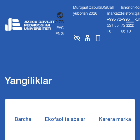
Murojaat
Qabul
SDG
Call
Ishonch
Ko
yuborish
2026
markaz:
telefoni:
qa
+998 72
+998
ku
O'ZB
221 55
72 226
РУС
16
68 10
ENG
Yangiliklar
Barcha
Ekofaol talabalar
Karera markazi