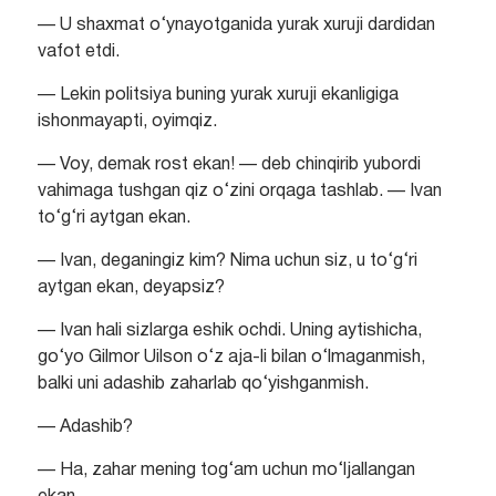
— U shaxmat o‘ynayotganida yurak xuruji dardidan
vafot etdi.
— Lekin politsiya buning yurak xuruji ekanligiga
ishonmayapti, oyimqiz.
— Voy, demak rost ekan! — deb chinqirib yubordi
vahimaga tushgan qiz o‘zini orqaga tashlab. — Ivan
to‘g‘ri aytgan ekan.
— Ivan, deganingiz kim? Nima uchun siz, u to‘g‘ri
aytgan ekan, deyapsiz?
— Ivan hali sizlarga eshik ochdi. Uning aytishicha,
go‘yo Gilmor Uilson o‘z aja-li bilan o‘lmaganmish,
balki uni adashib zaharlab qo‘yishganmish.
— Adashib?
— Ha, zahar mening tog‘am uchun mo‘ljallangan