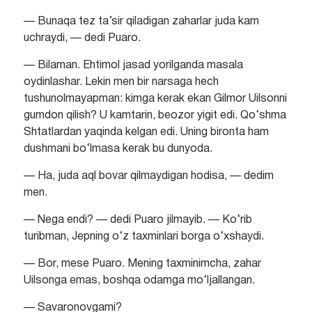
— Bunaqa tez ta’sir qiladigan zaharlar juda kam
uchraydi, — dedi Puaro.
— Bilaman. Ehtimol jasad yorilganda masala
oydinlashar. Lekin men bir narsaga hech
tushunolmayapman: kimga kerak ekan Gilmor Uilsonni
gumdon qilish? U kamtarin, beozor yigit edi. Qo‘shma
Shtatlardan yaqinda kelgan edi. Uning bironta ham
dushmani bo‘lmasa kerak bu dunyoda.
— Ha, juda aql bovar qilmaydigan hodisa, — dedim
men.
— Nega endi? — dedi Puaro jilmayib. — Ko‘rib
turibman, Jepning o‘z taxminlari borga o‘xshaydi.
— Bor, mese Puaro. Mening taxminimcha, zahar
Uilsonga emas, boshqa odamga mo‘ljallangan.
— Savaronovgami?