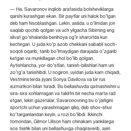
— Ha. Savaronov inqilob arafasida bolsheviklarga
qarshi kurashgan ekan. Bir paytlar uni halok bo‘lgan
deb ham hisoblashgan. Lekin, aslida, u o‘limdan jon
saqlab qochib qolgan va uch yilgacha Sibirning eng
xilvat go‘shalarida benihoya og‘ir sharoitda kun
kechirgan. U juda ko‘p azob chekkani sababli soch-
soqoli oqarib, tanib bo‘lmaydigan darajada o‘zgarib
ketgan va munkillagan chol bo‘lib qolgan.
Aytishlaricha, yor-do‘stlari, tanish-bilishlari ham uni
zo‘rg‘a tanishibdi. U nogiron, uyidan juda kam chiqadi,
Vestminsterda jiyani Sonya Davilova va bir rus
xizmatkori bilan turadi. Bu bellashuvda qatnashishni u
sira-sira xohlamagan va taklifni bir necha marta rad
etgan, lekin gazetalar, Savaronovning bu o‘jarligini
sportchi uchun yarashmagan qiliq, deb shov-shuv
ko‘targanlaridan keyin, u rozi bo‘libdi. Ikkinchi
tomondan, Gilmor Uilson ham chinakam yankilarga
xos tixirlik bilan uni bellashuvga chaqiraverib, axiri