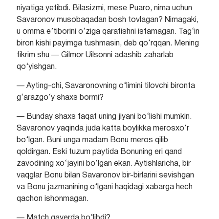
niyatiga yetibdi. Bilasizmi, mese Puaro, nima uchun
Savaronov musobaqadan bosh tovlagan? Nimagaki,
u omma e’tiborini o‘ziga qaratishni istamagan. Tag‘in
biron kishi payimga tushmasin, deb qo‘rqqan. Mening
fikrim shu — Gilmor Uilsonni adashib zaharlab
qo‘yishgan.
— Ayting-chi, Savaronovning o‘limini tilovchi bironta
g‘arazgo‘y shaxs bormi?
— Bunday shaxs faqat uning jiyani bo‘lishi mumkin.
Savaronov yaqinda juda katta boylikka merosxo‘r
bo‘lgan. Buni unga madam Bonu meros qilib
qoldirgan. Eski tuzum paytida Bonuning eri qand
zavodining xo‘jayini bo‘lgan ekan. Aytishlaricha, bir
vaqglar Bonu bilan Savaronov bir-birlarini sevishgan
va Bonu jazmanining o‘lgani haqidagi xabarga hech
qachon ishonmagan.
— Match qayerda bo‘libdi?