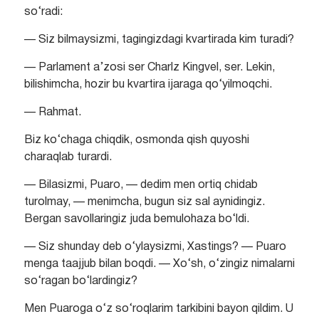
so‘radi:
— Siz bilmaysizmi, tagingizdagi kvartirada kim turadi?
— Parlament a’zosi ser Charlz Kingvel, ser. Lekin,
bilishimcha, hozir bu kvartira ijaraga qo‘yilmoqchi.
— Rahmat.
Biz ko‘chaga chiqdik, osmonda qish quyoshi
charaqlab turardi.
— Bilasizmi, Puaro, — dedim men ortiq chidab
turolmay, — menimcha, bugun siz sal aynidingiz.
Bergan savollaringiz juda bemulohaza bo‘ldi.
— Siz shunday deb o‘ylaysizmi, Xastings? — Puaro
menga taajjub bilan boqdi. — Xo‘sh, o‘zingiz nimalarni
so‘ragan bo‘lardingiz?
Men Puaroga o‘z so‘roqlarim tarkibini bayon qildim. U