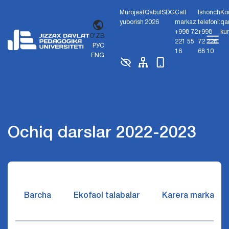
Murojaat
Qabul
SDG
Call
Ishonch
Ko
yuborish
2026
markaz:
telefoni:
qa
+998 72
+998
ku
O'ZB
221 55
72 226
РУС
16
68 10
ENG
Ochiq darslar 2022-2023
Barcha
Ekofaol talabalar
Karera markazi