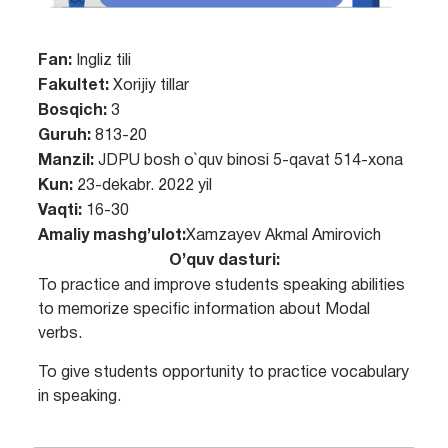
Fan:
Ingliz tili
Fakultet:
Xorijiy tillar
Bosqich:
3
Guruh:
813-20
Manzil:
JDPU bosh o`quv binosi 5-qavat 514-xona
Kun:
23-dekabr. 2022 yil
Vaqti:
16-30
Amaliy mashg’ulot:
Xamzayev Akmal Amirovich
O’quv dasturi:
To practice and improve students speaking abilities
to memorize specific information about Modal
verbs.
To give students opportunity to practice vocabulary
in speaking.