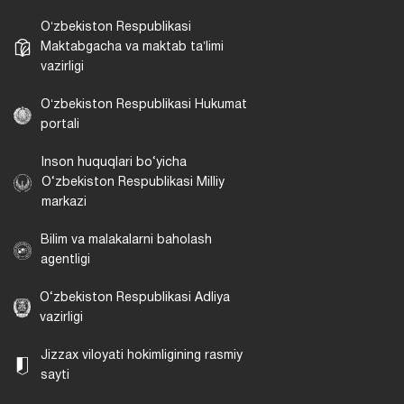
Oʻzbekiston Respublikasi
Maktabgacha va maktab taʼlimi
vazirligi
Oʻzbekiston Respublikasi Hukumat
portali
Inson huquqlari bo‘yicha
O‘zbekiston Respublikasi Milliy
markazi
Bilim va malakalarni baholash
agentligi
O‘zbekiston Respublikasi Adliya
vazirligi
Jizzax viloyati hokimligining rasmiy
sayti