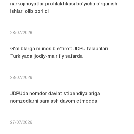
narkojinoyatlar profilaktikasi bo‘yicha o‘rganish
ishlari olib borildi
28/07/2026
G‘oliblarga munosib e’tirof: JDPU talabalari
Turkiyada ijodiy-ma’rifiy safarda
28/07/2026
JDPUda nomdor davlat stipendiyalariga
nomzodlarni saralash davom etmoqda
27/07/2026