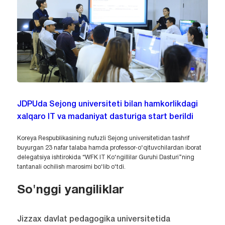
JDPUda Sejong universiteti bilan hamkorlikdagi
xalqaro IT va madaniyat dasturiga start berildi
Koreya Respublikasining nufuzli Sejong universitetidan tashrif
buyurgan 23 nafar talaba hamda professor-o‘qituvchilardan iborat
delegatsiya ishtirokida “WFK IT Ko‘ngillilar Guruhi Dasturi”ning
tantanali ochilish marosimi bo‘lib o‘tdi.
So'nggi yangiliklar
Jizzax davlat pedagogika universitetida