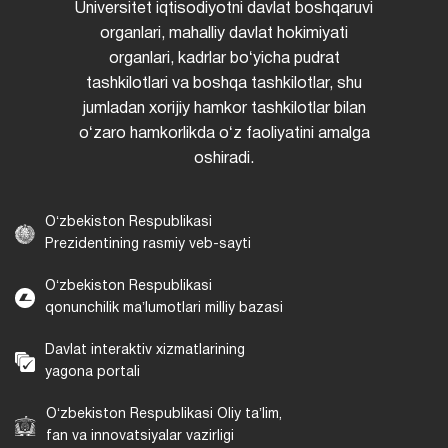
Universitet iqtisodiyotni davlat boshqaruvi
organlari, mahalliy davlat hokimiyati
organlari, kadrlar boʻyicha pudrat
tashkilotlari va boshqa tashkilotlar, shu
jumladan xorijiy hamkor tashkilotlar bilan
oʻzaro hamkorlikda oʻz faoliyatini amalga
oshiradi.
Oʻzbekiston Respublikasi
Prezidentining rasmiy veb-sayti
Oʻzbekiston Respublikasi
qonunchilik maʼlumotlari milliy bazasi
Davlat interaktiv xizmatlarining
yagona portali
Oʻzbekiston Respublikasi Oliy taʼlim,
fan va innovatsiyalar vazirligi