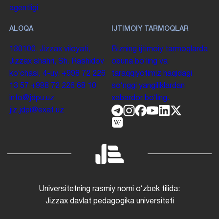
agentligi
ALOQA
IJTIMOIY TARMOQLAR
130100. Jizzax viloyati,
Bizning ijtimoiy tarmoqlarda
Jizzax shahri, Sh. Rashidov
obuna boʻling va
koʻchasi, 4-uy.
+998 72 226
taraqqiyotimiz haqidagi
13 57
+998 72 226 68 10
soʻnggi yangiliklardan
info@jdpu.uz
xabardor boʻling.
jiz.jdpi@exat.uz
Universitetning rasmiy nomi oʻzbek tilida:
Jizzax davlat pedagogika universiteti