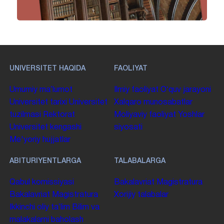
UNIVERSITET HAQIDA
FAOLIYAT
Umumiy maʼlumot
Ilmiy faoliyat
Oʻquv jarayoni
Universitet tarixi
Universitet
Xalqaro munosabatlar
tuzilmasi
Rektorat
Moliyaviy faoliyat
Yoshlar
Universitet kengashi
siyosati
Me'yoriy hujjatlar
ABITURIYENTLARGA
TALABALARGA
Qabul komissiyasi
Bakalavriat
Magistratura
Bakalavriat
Magistratura
Xorijiy talabalar
Ikkinchi oliy taʼlim
Bilim va
malakalarni baholash