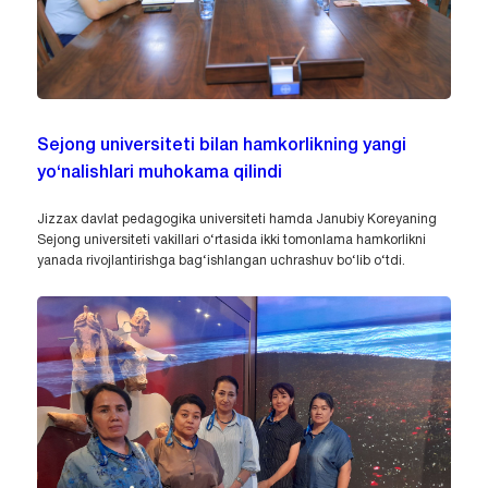
Sejong universiteti bilan hamkorlikning yangi
yo‘nalishlari muhokama qilindi
Jizzax davlat pedagogika universiteti hamda Janubiy Koreyaning
Sejong universiteti vakillari o‘rtasida ikki tomonlama hamkorlikni
yanada rivojlantirishga bag‘ishlangan uchrashuv bo‘lib o‘tdi.