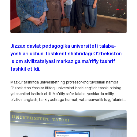
Jizzax davlat pedagogika universiteti talaba-
yoshlari uchun Toshkent shahridagi O‘zbekiston
Islom sivilizatsiyasi markaziga ma’rifiy tashrif
tashkil etildi.
Mazkur tashrifda universitetning professor-o‘qituvchilari hamda
O‘zbekiston Yoshlar ittifoqi universitet boshlang‘ich tashkilotining
yetakchilari ishtirok etdi. Ma’rifiy safar talaba-yoshlarda milliy
o‘zlikni anglash, tarixiy xotiraga hurmat, vatanparvarlik tuyg‘ularini...