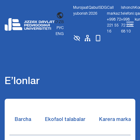
Murojaat
Qabul
SDG
Call
Ishonch
Ko
yuborish
2026
markaz:
telefoni:
qa
+998 72
+998
ku
O'ZB
221 55
72 226
РУС
16
68 10
ENG
E’lonlar
Barcha
Ekofaol talabalar
Karera markazi