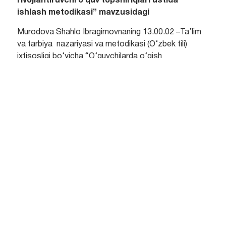
rivojlantiruvchi o‘quv topshiriqlari ustida
ishlash metodikasi
”
mavzusidagi
Murоdova Shahlo Ibragimovnaning 13.00.02 –Ta’lim
va tarbiya nazariyasi va metodikasi (O‘zbek tili)
ixtisosligi bo‘yicha “O‘quvchilarda o‘qish
savodxonligini rivojlantiruvchi o‘quv topshiriqlari
ustida ishlash metodikasi” mavzusidagi pedagogika
fanlari bo‘yicha falsafa doktori (PhD) ilmiy darajasini
olish uchun tayyorlagan dissertatsiya ishi himoyasi
Jizzax davlat pedagogika universiteti huzuridagi ilmiy
darajalar beruvchi PhD.03/04.06.2020.Fil.113.02
raqamli Ilmiy kengash asosidagi bir martalik
Kengashning 2025-yil 18-yanvar kuni soat 11:00 dagi
majlisida bo‘lib o‘tadi.
Manzil: 130100, Jizzax shahri, Sh.Rashidov shoh
ko‘chasi, 4-uy.
Join Zoom Meeting