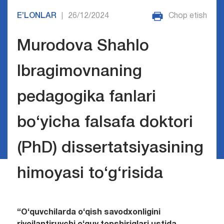
E’LONLAR
26/12/2024
Chop etish
|
Murodova Shahlo
Ibragimovnaning
pedagogika fanlari
bo‘yicha falsafa doktori
(PhD) dissertatsiyasining
himoyasi to‘g‘risida
“O‘quvchilarda o‘qish savodxonligini