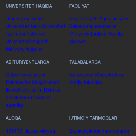
UNIVERSITET HAQIDA
FAOLIYAT
Umumiy maʼlumot
Ilmiy faoliyat
Oʻquv jarayoni
Universitet tarixi
Universitet
Xalqaro munosabatlar
tuzilmasi
Rektorat
Moliyaviy faoliyat
Yoshlar
Universitet kengashi
siyosati
Me'yoriy hujjatlar
ABITURIYENTLARGA
TALABALARGA
Qabul komissiyasi
Bakalavriat
Magistratura
Bakalavriat
Magistratura
Xorijiy talabalar
Ikkinchi oliy taʼlim
Bilim va
malakalarni baholash
agentligi
ALOQA
IJTIMOIY TARMOQLAR
130100. Jizzax viloyati,
Bizning ijtimoiy tarmoqlarda