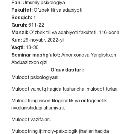
Fan:
Umumiy psixologiya
Fakultet:
O’zbek tili va adabiyoti
Bosqich:
1
Guruh:
611-22
Manzil:
O’zbek tili va adabiyoti fakulteti, 116-xona
Kun:
29-noyabr, 2022-yil
Vaqti:
13-30
Seminar mashg’ulot:
Amonxonova Yanglishxon
Abduazizxon qizi
O’quv dasturi:
Muloqot psixologiyasi.
Muloqot va nutq haqida tushuncha, muloqot turlari.
Muloqotning inson filogenetik va ontogenetik
rivojlanishidagi ahamiyati.
Muloqot vazifalari.
Muloqotning ijtimoiy-psixologik jihatlari haqida