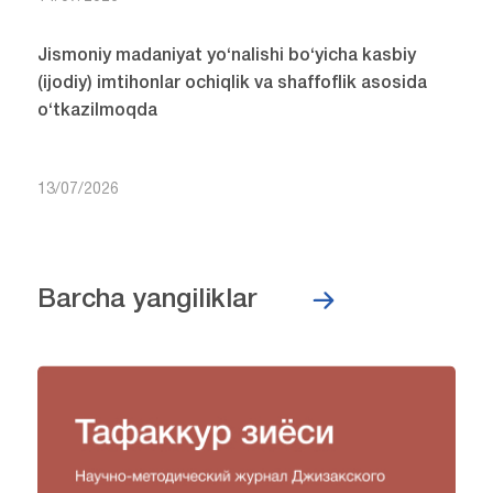
Jismoniy madaniyat yo‘nalishi bo‘yicha kasbiy
(ijodiy) imtihonlar ochiqlik va shaffoflik asosida
o‘tkazilmoqda
13/07/2026
Barcha yangiliklar