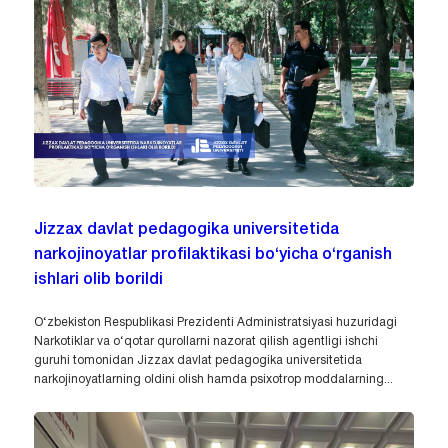
Jizzax davlat pedagogika universitetida
narkojinoyatlar profilaktikasi bo‘yicha o‘rganish
ishlari olib borildi
O‘zbekiston Respublikasi Prezidenti Administratsiyasi huzuridagi
Narkotiklar va o‘qotar qurollarni nazorat qilish agentligi ishchi
guruhi tomonidan Jizzax davlat pedagogika universitetida
narkojinoyatlarning oldini olish hamda psixotrop moddalarning...