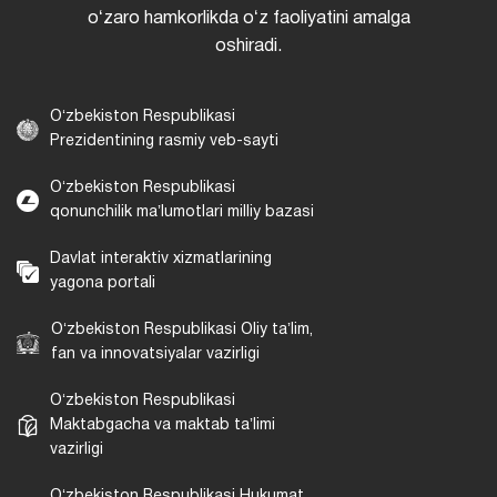
oʻzaro hamkorlikda oʻz faoliyatini amalga
oshiradi.
Oʻzbekiston Respublikasi
Prezidentining rasmiy veb-sayti
Oʻzbekiston Respublikasi
qonunchilik maʼlumotlari milliy bazasi
Davlat interaktiv xizmatlarining
yagona portali
Oʻzbekiston Respublikasi Oliy taʼlim,
fan va innovatsiyalar vazirligi
Oʻzbekiston Respublikasi
Maktabgacha va maktab taʼlimi
vazirligi
Oʻzbekiston Respublikasi Hukumat