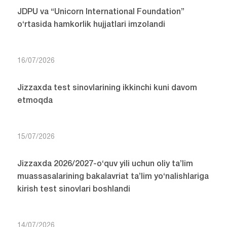
JDPU va “Unicorn International Foundation”
o‘rtasida hamkorlik hujjatlari imzolandi
16/07/2026
Jizzaxda test sinovlarining ikkinchi kuni davom
etmoqda
15/07/2026
Jizzaxda 2026/2027-o‘quv yili uchun oliy ta’lim
muassasalarining bakalavriat ta’lim yo‘nalishlariga
kirish test sinovlari boshlandi
14/07/2026