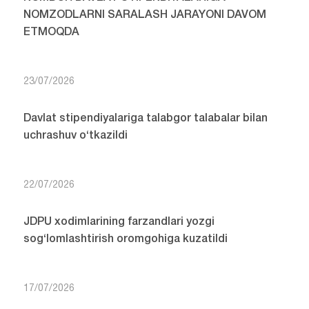
NOMZODLARNI SARALASH JARAYONI DAVOM
ETMOQDA
23/07/2026
Davlat stipendiyalariga talabgor talabalar bilan
uchrashuv o‘tkazildi
22/07/2026
JDPU xodimlarining farzandlari yozgi
sog‘lomlashtirish oromgohiga kuzatildi
17/07/2026