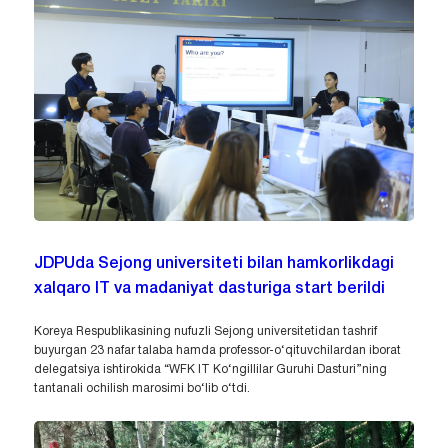
JDPUda Sejong universiteti bilan hamkorlikdagi
xalqaro IT va madaniyat dasturiga start berildi
Koreya Respublikasining nufuzli Sejong universitetidan tashrif
buyurgan 23 nafar talaba hamda professor-o‘qituvchilardan iborat
delegatsiya ishtirokida “WFK IT Ko‘ngillilar Guruhi Dasturi”ning
tantanali ochilish marosimi bo‘lib o‘tdi.