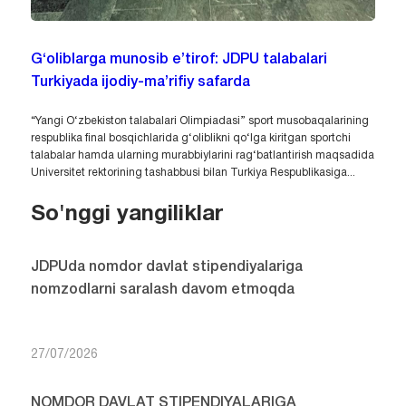
G‘oliblarga munosib e’tirof: JDPU talabalari
Turkiyada ijodiy-ma’rifiy safarda
“Yangi O‘zbekiston talabalari Olimpiadasi” sport musobaqalarining
respublika final bosqichlarida g‘oliblikni qo‘lga kiritgan sportchi
talabalar hamda ularning murabbiylarini rag‘batlantirish maqsadida
Universitet rektorining tashabbusi bilan Turkiya Respublikasiga...
So'nggi yangiliklar
JDPUda nomdor davlat stipendiyalariga
nomzodlarni saralash davom etmoqda
27/07/2026
NOMDOR DAVLAT STIPENDIYALARIGA