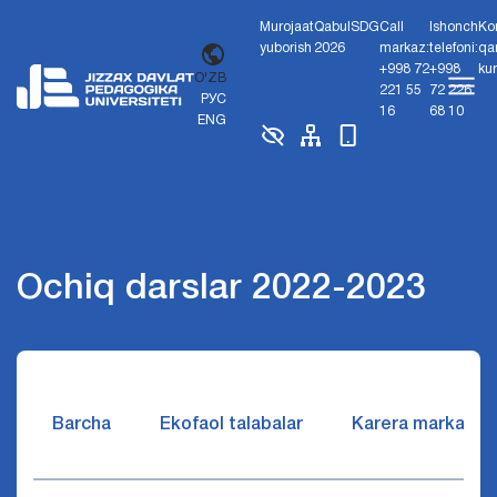
Murojaat
Qabul
SDG
Call
Ishonch
Ko
yuborish
2026
markaz:
telefoni:
qa
+998 72
+998
ku
O'ZB
221 55
72 226
РУС
16
68 10
ENG
Ochiq darslar 2022-2023
Barcha
Ekofaol talabalar
Karera markazi