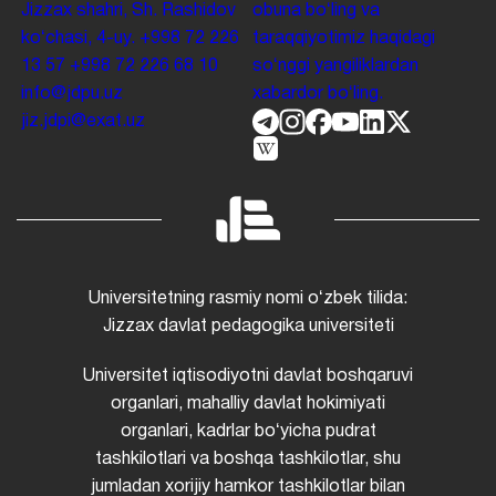
Jizzax shahri, Sh. Rashidov
obuna boʻling va
koʻchasi, 4-uy.
+998 72 226
taraqqiyotimiz haqidagi
13 57
+998 72 226 68 10
soʻnggi yangiliklardan
info@jdpu.uz
xabardor boʻling.
jiz.jdpi@exat.uz
Universitetning rasmiy nomi oʻzbek tilida:
Jizzax davlat pedagogika universiteti
Universitet iqtisodiyotni davlat boshqaruvi
organlari, mahalliy davlat hokimiyati
organlari, kadrlar boʻyicha pudrat
tashkilotlari va boshqa tashkilotlar, shu
jumladan xorijiy hamkor tashkilotlar bilan