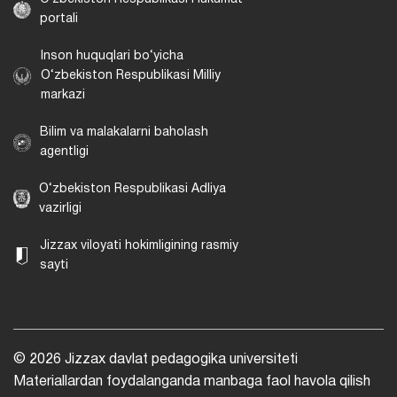
portali
Inson huquqlari bo‘yicha
O‘zbekiston Respublikasi Milliy
markazi
Bilim va malakalarni baholash
agentligi
O‘zbekiston Respublikasi Adliya
vazirligi
Jizzax viloyati hokimligining rasmiy
sayti
© 2026 Jizzax davlat pedagogika universiteti
Materiallardan foydalanganda manbaga faol havola qilish