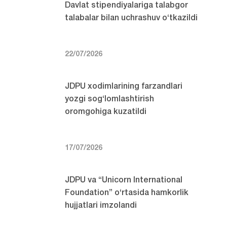
Davlat stipendiyalariga talabgor
talabalar bilan uchrashuv o‘tkazildi
22/07/2026
JDPU xodimlarining farzandlari
yozgi sog‘lomlashtirish
oromgohiga kuzatildi
17/07/2026
JDPU va “Unicorn International
Foundation” o‘rtasida hamkorlik
hujjatlari imzolandi