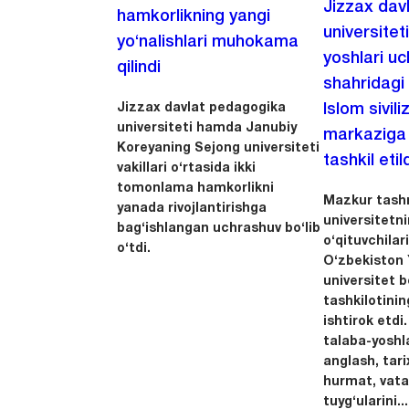
Jizzax dav
hamkorlikning yangi
universitet
yo‘nalishlari muhokama
yoshlari u
qilindi
shahridagi
Jizzax davlat pedagogika
Islom sivili
universiteti hamda Janubiy
markaziga m
Koreyaning Sejong universiteti
tashkil etild
vakillari o‘rtasida ikki
tomonlama hamkorlikni
Mazkur tashr
yanada rivojlantirishga
universitetn
bag‘ishlangan uchrashuv bo‘lib
o‘qituvchila
o‘tdi.
O‘zbekiston Y
universitet 
tashkilotinin
ishtirok etdi.
talaba-yoshla
anglash, tari
hurmat, vata
tuyg‘ularini...