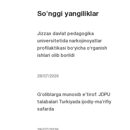
So'nggi yangiliklar
Jizzax davlat pedagogika
universitetida narkojinoyatlar
profilaktikasi bo‘yicha o‘rganish
ishlari olib borildi
28/07/2026
G‘oliblarga munosib e’tirof: JDPU
talabalari Turkiyada ijodiy-ma’rifiy
safarda