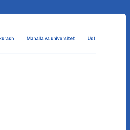
 kurash
Mahalla va universitet
Ustozlar suhbatin 