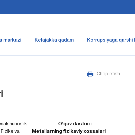
a markazi
Kelajakka qadam
Korrupsiyaga qarshi
Chop etish
i
rialshunoslik
O’quv dasturi:
Fizika va
Mеtallarning fizikaviy хоssalari