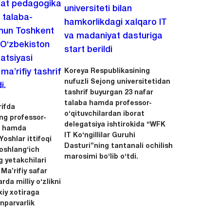
lat pedagogika
universiteti bilan
i talaba-
hamkorlikdagi xalqaro IT
chun Toshkent
va madaniyat dasturiga
 O‘zbekiston
start berildi
zatsiyasi
Koreya Respublikasining
a’rifiy tashrif
nufuzli Sejong universitetidan
i.
tashrif buyurgan 23 nafar
talaba hamda professor-
ifda
o‘qituvchilardan iborat
ing professor-
delegatsiya ishtirokida “WFK
ri hamda
IT Ko‘ngillilar Guruhi
oshlar ittifoqi
Dasturi”ning tantanali ochilish
boshlang‘ich
marosimi bo‘lib o‘tdi.
g yetakchilari
 Ma’rifiy safar
rda milliy o‘zlikni
xiy xotiraga
nparvarlik