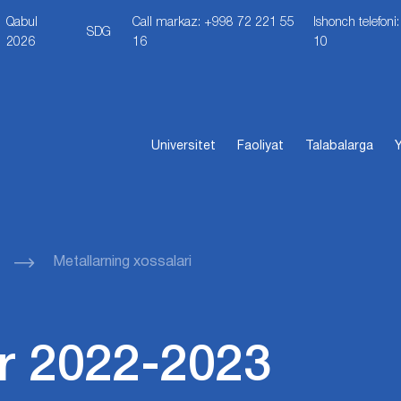
Qabul
Call markaz: +998 72 221 55
Ishonch telefon
SDG
2026
16
10
Universitet
Faoliyat
Talabalarga
Y
Metallarning xossalari
r 2022-2023