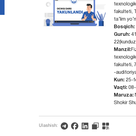
texnologik
fakulteti,
ta’lim yo’n
Bosqich:
Guruh:
41
22(kunduzg
Manzil:
Fi
texnologik
fakulteti,
-auditoriy
Kun:
25-f
Vaqti:
08-
Maruza:
Shokir Sh
Ulashish: