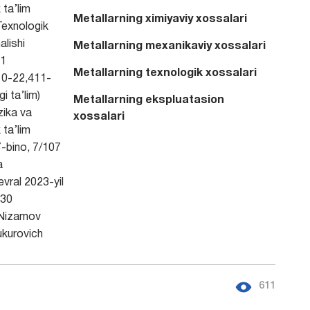
 ta’lim
Mеtallarning хimiyaviy хоssalari
 Texnologik
alishi
Mеtallarning mexanikaviy хоssalari
1
Mеtallarning tехnоlоgik хоssalari
0-22,411-
i ta’lim)
Mеtallarning ekspluаtаsiоn
zika va
хоssalari
 ta’lim
 7-bino, 7/107
a
evral 2023-yil
30
Nizamov
ukurovich
611