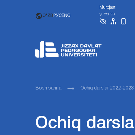
Murojaat
yuborish
O'ZB
РУС
ENG
Bosh sahifa
Ochiq darslar 2022-2023
Ochiq darsla