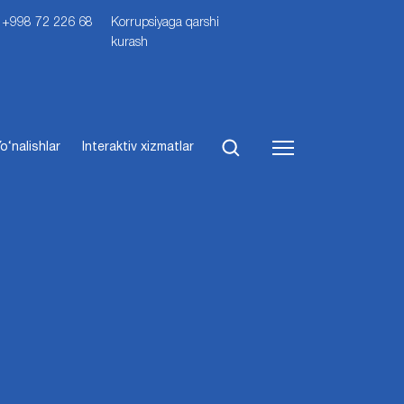
i: +998 72 226 68
Korrupsiyaga qarshi
kurash
o‘nalishlar
Interaktiv xizmatlar