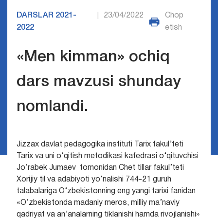
DARSLAR 2021-
23/04/2022
Chop
|
2022
etish
«Men kimman» ochiq
dars mavzusi shunday
nomlandi.
Jizzax davlat pedagogika instituti Tarix fakul’teti
Tarix va uni o‘qitish metodikasi kafedrasi o‘qituvchisi
Jo‘rabek Jumaev tomonidan Chet tillar fakul’teti
Xorijiy til va adabiyoti yo‘nalishi 744-21 guruh
talabalariga O‘zbekistonning eng yangi tarixi fanidan
«O‘zbekistonda madaniy meros, milliy ma’naviy
qadriyat va an’analarning tiklanishi hamda rivojlanishi»