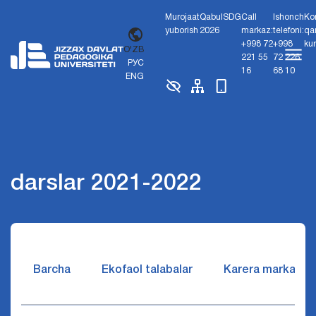
Murojaat
Qabul
SDG
Call
Ishonch
Ko
yuborish
2026
markaz:
telefoni:
qa
+998 72
+998
ku
O'ZB
221 55
72 226
РУС
16
68 10
ENG
darslar 2021-2022
Barcha
Ekofaol talabalar
Karera markazi