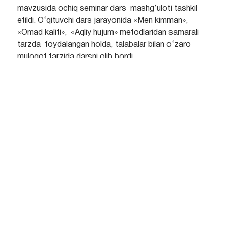
mavzusida ochiq seminar dars mashg‘uloti tashkil
etildi. O‘qituvchi dars jarayonida «Men kimman»,
«Omad kaliti», «Aqliy hujum» metodlaridan samarali
tarzda foydalangan holda, talabalar bilan o‘zaro
muloqot tarzida darsni olib bordi.