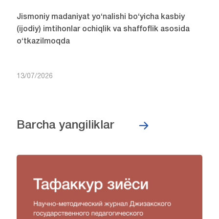
Jismoniy madaniyat yo‘nalishi bo‘yicha kasbiy
(ijodiy) imtihonlar ochiqlik va shaffoflik asosida
o‘tkazilmoqda
13/07/2026
Barcha yangiliklar