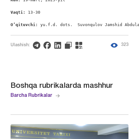
Vaqti: 
13-30

O’qituvchi: 
yu.f.d. dots.  Suvonqulov Jamshid Abdul
323
Ulashish:
Boshqa rubrikalarda mashhur
Barcha Rubrikalar