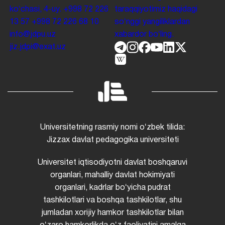
koʻchasi, 4-uy.
+998 72 226
taraqqiyotimiz haqidagi
13 57
+998 72 226 68 10
soʻnggi yangiliklardan
info@jdpu.uz
xabardor boʻling.
jiz.jdpi@exat.uz
Universitetning rasmiy nomi oʻzbek tilida:
Jizzax davlat pedagogika universiteti
Universitet iqtisodiyotni davlat boshqaruvi
organlari, mahalliy davlat hokimiyati
organlari, kadrlar boʻyicha pudrat
tashkilotlari va boshqa tashkilotlar, shu
jumladan xorijiy hamkor tashkilotlar bilan