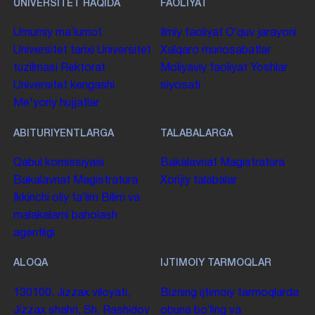
UNIVERSITET HAQIDA
FAOLIYAT
Umumiy maʼlumot
Ilmiy faoliyat
Oʻquv jarayoni
Universitet tarixi
Universitet
Xalqaro munosabatlar
tuzilmasi
Rektorat
Moliyaviy faoliyat
Yoshlar
Universitet kengashi
siyosati
Me'yoriy hujjatlar
ABITURIYENTLARGA
TALABALARGA
Qabul komissiyasi
Bakalavriat
Magistratura
Bakalavriat
Magistratura
Xorijiy talabalar
Ikkinchi oliy taʼlim
Bilim va
malakalarni baholash
agentligi
ALOQA
IJTIMOIY TARMOQLAR
130100. Jizzax viloyati,
Bizning ijtimoiy tarmoqlarda
Jizzax shahri, Sh. Rashidov
obuna boʻling va