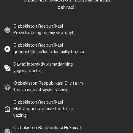
oʻzaro hamkorlikda oʻz faoliyatini amalga
oshiradi.
Oʻzbekiston Respublikasi
Prezidentining rasmiy veb-sayti
Oʻzbekiston Respublikasi
qonunchilik maʼlumotlari milliy bazasi
Davlat interaktiv xizmatlarining
yagona portali
Oʻzbekiston Respublikasi Oliy taʼlim,
fan va innovatsiyalar vazirligi
Oʻzbekiston Respublikasi
Maktabgacha va maktab taʼlimi
vazirligi
Oʻzbekiston Respublikasi Hukumat