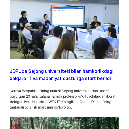
JDPUda Sejong universiteti bilan hamkorlikdagi
xalqaro IT va madaniyat dasturiga start berildi
Koreya Respublikasining nufuzli Sejong universitetidan tashrif
buyurgan 23 nafar talaba hamda professor-o‘qituvchilardan iborat
delegatsiya ishtirokida “WFK IT Ko‘ngillilar Guruhi Dasturi”ning
tantanali ochilish marosimi bo‘lib o‘tdi.