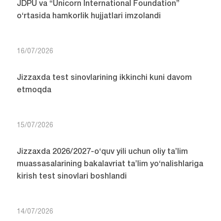
JDPU va “Unicorn International Foundation”
o‘rtasida hamkorlik hujjatlari imzolandi
16/07/2026
Jizzaxda test sinovlarining ikkinchi kuni davom
etmoqda
15/07/2026
Jizzaxda 2026/2027-o‘quv yili uchun oliy ta’lim
muassasalarining bakalavriat ta’lim yo‘nalishlariga
kirish test sinovlari boshlandi
14/07/2026