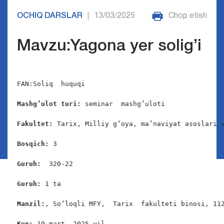
OCHIQ DARSLAR
13/03/2025
Chop etish
|
Mavzu:Yagona yer solig’i
FAN:Soliq  huquqi

Mashg’ulot turi:
 seminar  mashg’uloti

Fakultet:
 Tarix, Milliy g‘oya, ma’naviyat asoslari v
Bosqich: 
3

Guruh:  
320-22

Guruh: 
1 ta

Manzil:
, So‘loqli MFY,  Tarix
fakulteti binosi, 112
Kun: 
19-mart, 2025-yil
