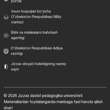
portali
Inson huquqlari bo‘yicha
O‘zbekiston Respublikasi Milliy
markazi
Bilim va malakalarni baholash
agentligi
O‘zbekiston Respublikasi Adliya
vazirligi
Jizzax viloyati hokimligining rasmiy
sayti
© 2026 Jizzax davlat pedagogika universiteti
Materiallardan foydalanganda manbaga faol havola qilish
shart