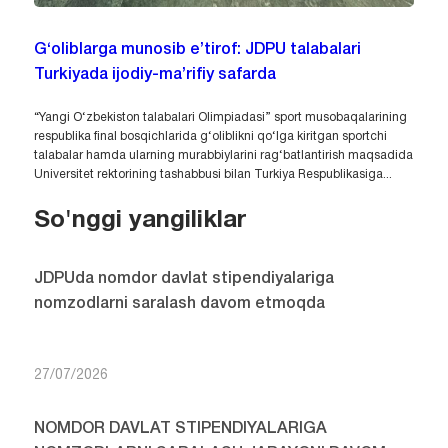
G‘oliblarga munosib e’tirof: JDPU talabalari
Turkiyada ijodiy-ma’rifiy safarda
“Yangi O‘zbekiston talabalari Olimpiadasi” sport musobaqalarining
respublika final bosqichlarida g‘oliblikni qo‘lga kiritgan sportchi
talabalar hamda ularning murabbiylarini rag‘batlantirish maqsadida
Universitet rektorining tashabbusi bilan Turkiya Respublikasiga...
So'nggi yangiliklar
JDPUda nomdor davlat stipendiyalariga
nomzodlarni saralash davom etmoqda
27/07/2026
NOMDOR DAVLAT STIPENDIYALARIGA