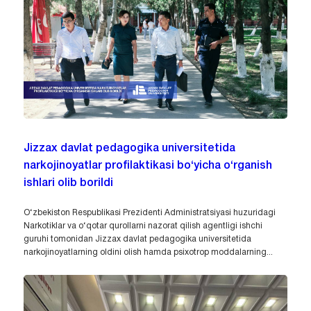
Jizzax davlat pedagogika universitetida
narkojinoyatlar profilaktikasi bo‘yicha o‘rganish
ishlari olib borildi
O‘zbekiston Respublikasi Prezidenti Administratsiyasi huzuridagi
Narkotiklar va o‘qotar qurollarni nazorat qilish agentligi ishchi
guruhi tomonidan Jizzax davlat pedagogika universitetida
narkojinoyatlarning oldini olish hamda psixotrop moddalarning...