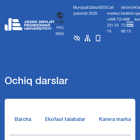
Murojaat
Qabul
SDG
Call
Ishonch
Ko
yuborish
2026
markaz:
telefoni:
qa
+998 72
+998
ku
O'ZB
221 55
72 226
РУС
16
68 10
ENG
Ochiq darslar
Barcha
Ekofaol talabalar
Karera markazi