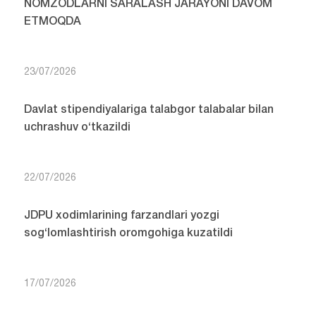
NOMZODLARNI SARALASH JARAYONI DAVOM
ETMOQDA
23/07/2026
Davlat stipendiyalariga talabgor talabalar bilan
uchrashuv o‘tkazildi
22/07/2026
JDPU xodimlarining farzandlari yozgi
sog‘lomlashtirish oromgohiga kuzatildi
17/07/2026