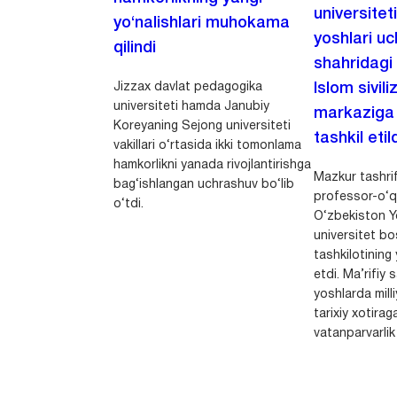
universitet
yo‘nalishlari muhokama
yoshlari u
qilindi
shahridagi
Jizzax davlat pedagogika
Islom sivili
universiteti hamda Janubiy
markaziga m
Koreyaning Sejong universiteti
tashkil etild
vakillari o‘rtasida ikki tomonlama
hamkorlikni yanada rivojlantirishga
Mazkur tashrif
bag‘ishlangan uchrashuv bo‘lib
professor-o‘q
o‘tdi.
O‘zbekiston Yo
universitet bo
tashkilotining 
etdi. Ma’rifiy 
yoshlarda milli
tarixiy xotirag
vatanparvarlik t