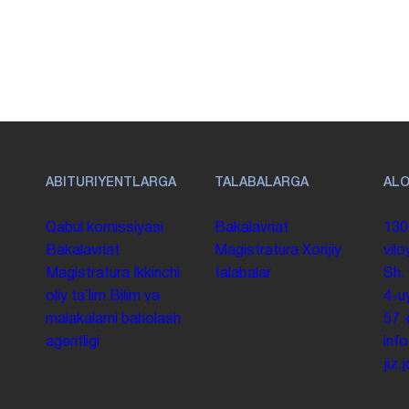
ABITURIYENTLARGA
TALABALARGA
AL
Qabul komissiyasi
Bakalavriat
130
Bakalavriat
Magistratura
Xorijiy
vilo
Magistratura
Ikkinchi
talabalar
Sh.
oliy taʼlim
Bilim va
4-u
malakalarni baholash
57
agentligi
inf
jiz