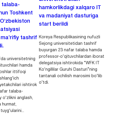
i talaba-
hamkorlikdagi xalqaro IT
chun Toshkent
va madaniyat dasturiga
 O‘zbekiston
start berildi
zatsiyasi
Koreya Respublikasining nufuzli
a’rifiy tashrif
Sejong universitetidan tashrif
i.
buyurgan 23 nafar talaba hamda
professor-o‘qituvchilardan iborat
da universitetning
delegatsiya ishtirokida “WFK IT
ituvchilari hamda
Ko‘ngillilar Guruhi Dasturi”ning
shlar ittifoqi
tantanali ochilish marosimi bo‘lib
shlang‘ich
o‘tdi.
yetakchilari ishtirok
safar talaba-
y o‘zlikni anglash,
a hurmat,
uyg‘ularini...