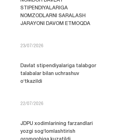
NOMDOR DAVLAT
STIPENDIYALARIGA
NOMZODLARNI SARALASH
JARAYONI DAVOM ETMOQDA
23/07/2026
Davlat stipendiyalariga talabgor
talabalar bilan uchrashuv
o‘tkazildi
22/07/2026
JDPU xodimlarining farzandlari
yozgi sog‘lomlashtirish
oromgohiga kuzatildi