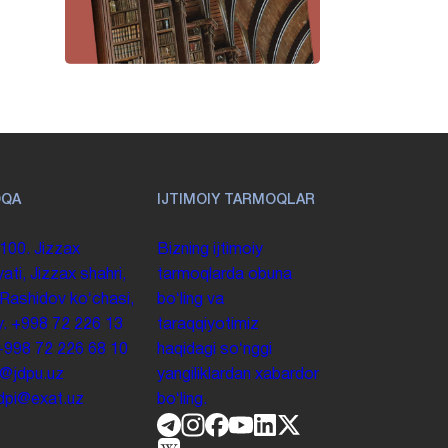
OQA
IJTIMOIY TARMOQLAR
100. Jizzax
Bizning ijtimoiy
yati, Jizzax shahri,
tarmoqlarda obuna
 Rashidov koʻchasi,
boʻling va
y.
+998 72 226 13
taraqqiyotimiz
+998 72 226 68 10
haqidagi soʻnggi
o@jdpu.uz
yangiliklardan xabardor
.jdpi@exat.uz
boʻling.