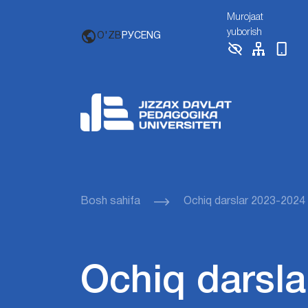
Murojaat
yuborish
O'ZB
РУС
ENG
Bosh sahifa
Ochiq darslar 2023-2024
Ochiq darsla