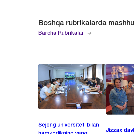
Boshqa rubrikalarda mashhu
Barcha Rubrikalar
Sejong universiteti bilan
Jizzax dav
hamkorlikning yangi