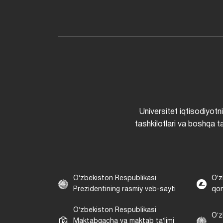
Universitet iqtisodiyotn
tashkilotlari va boshqa ta
Oʻzbekiston Respublikasi
Oʻz
Prezidentining rasmiy veb-sayti
qon
Oʻzbekiston Respublikasi
Oʻz
Maktabgacha va maktab taʼlimi