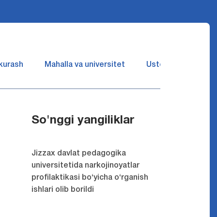
 kurash
Mahalla va universitet
Ustozlar suhbatin 
So'nggi yangiliklar
Jizzax davlat pedagogika
universitetida narkojinoyatlar
profilaktikasi bo‘yicha o‘rganish
ishlari olib borildi