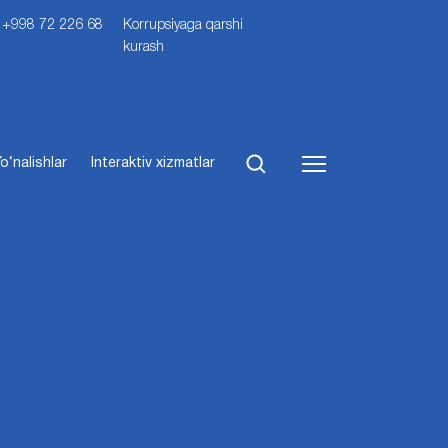
i: +998 72 226 68
Korrupsiyaga qarshi
kurash
o‘nalishlar
Interaktiv xizmatlar