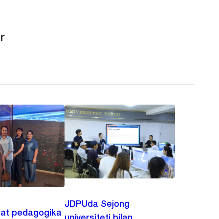
r
JDPUda Sejong
lat pedagogika
universiteti bilan