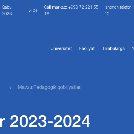
Qabul
Call markaz: +998 72 221 55
Ishonch telefon
SDG
2026
16
10
Universitet
Faoliyat
Talabalarga
Y
Mavzu:Pedagogik qobiliyatlar.
r 2023-2024