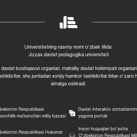
Universitetning rasmiy nomi oʻzbek tilida:
Jizzax davlat pedagogika universiteti
i davlat boshqaruvi organlari, mahalliy davlat hokimiyati organlari
shkilotlar, shu jumladan xorijiy hamkor tashkilotlar bilan oʻzaro 
amalga oshiradi.
bekiston Respublikasi
Davlat interaktiv xizmatlarini
unchilik maʼlumotlari milliy bazasi
yagona portali
Inson huquqlari bo‘yicha
bekiston Respublikasi Hukumat
O‘zbekiston Respublikasi Mill