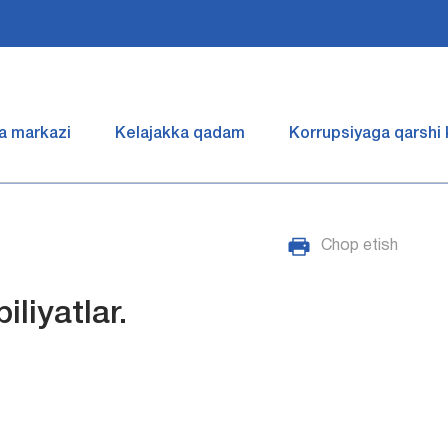
a markazi
Kelajakka qadam
Korrupsiyaga qarshi
Chop etish
iliyatlar.