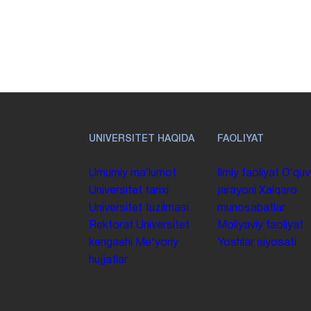
UNIVERSITET HAQIDA
FAOLIYAT
Umumiy maʼlumot
Ilmiy faoliyat
Oʻquv
Universitet tarixi
jarayoni
Xalqaro
Universitet tuzilmasi
munosabatlar
Rektorat
Universitet
Moliyaviy faoliyat
kengashi
Me'yoriy
Yoshlar siyosati
hujjatlar