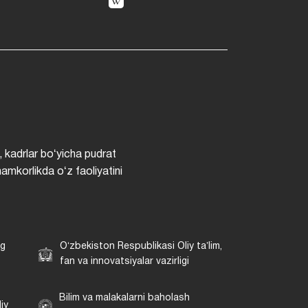
, kadrlar boʻyicha pudrat
hamkorlikda oʻz faoliyatini
ng
Oʻzbekiston Respublikasi Oliy taʼlim,
fan va innovatsiyalar vazirligi
Bilim va malakalarni baholash
iy