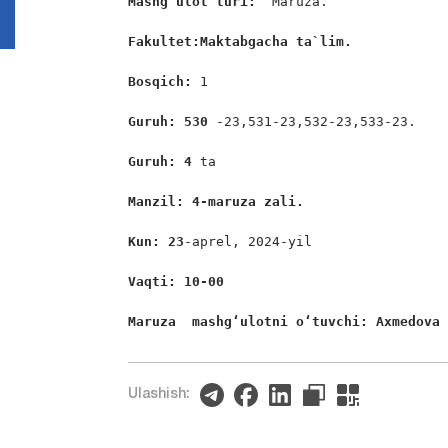
Mashg’ulot turi:  
Maruza.

Fakultet:Maktabgacha ta`lim.
Bosqich: 
1

Guruh: 530 
-23,531-23,532-23,533-23.

Guruh: 4
 ta

Manzil: 4-maruza zali. 
Kun: 23
-aprel, 2024-yil

Vaqti: 10-00
Maruza  mashgʻulotni oʻtuvchi: Axmedova
Ulashish: