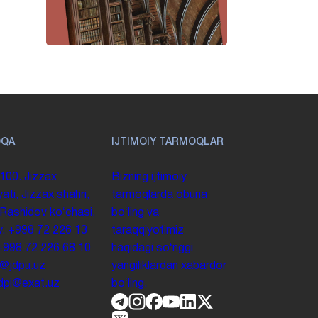
OQA
IJTIMOIY TARMOQLAR
100. Jizzax
Bizning ijtimoiy
yati, Jizzax shahri,
tarmoqlarda obuna
 Rashidov koʻchasi,
boʻling va
y.
+998 72 226 13
taraqqiyotimiz
+998 72 226 68 10
haqidagi soʻnggi
o@jdpu.uz
yangiliklardan xabardor
.jdpi@exat.uz
boʻling.