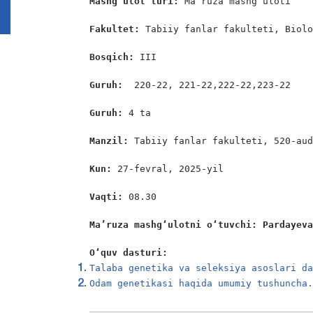
Mashgʻulot turi:
 Ma’ruza mashg’uloti

Fakultet:
 Tabiiy fanlar fakulteti, Biolo
Bosqich: 
III

Guruh:  
220-22, 221-22,222-22,223-22

Guruh: 
4 ta

Manzil: 
Tabiiy fanlar fakulteti, 520-aud
Kun: 
27-fevral, 2025-yil

Vaqti: 
08.30

Ma’ruza
 mashgʻulotni oʻtuvchi: Pardayev
O‘quv dasturi:
Talaba genetika va seleksiya asoslari d
Odam genetikasi haqida umumiy tushuncha