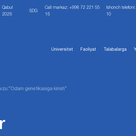
Qabul
Call markaz: +998 72 221 55
Ishonch telefon
SDG
2026
16
10
Universitet
Faoliyat
Talabalarga
Y
zu:”Odam genetikasiga kirish”
r