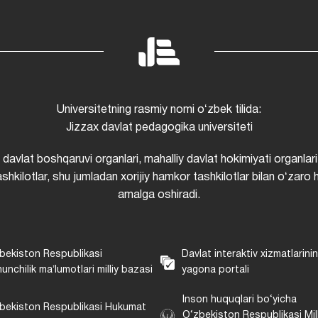
Universitetning rasmiy nomi oʻzbek tilida:
Jizzax davlat pedagogika universiteti
i davlat boshqaruvi organlari, mahalliy davlat hokimiyati organlari
shkilotlar, shu jumladan xorijiy hamkor tashkilotlar bilan oʻzaro 
amalga oshiradi.
bekiston Respublikasi
Davlat interaktiv xizmatlarini
unchilik maʼlumotlari milliy bazasi
yagona portali
Inson huquqlari bo‘yicha
bekiston Respublikasi Hukumat
O‘zbekiston Respublikasi Mill