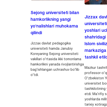
Sejong universiteti bilan
Jizzax dav
hamkorlikning yangi
universitet
yo‘nalishlari muhokama
yoshlari u
qilindi
shahridagi
Jizzax davlat pedagogika
Islom sivili
universiteti hamda Janubiy
markaziga m
Koreyaning Sejong universiteti
tashkil etild
vakillari o‘rtasida ikki tomonlama
hamkorlikni yanada rivojlantirishga
Mazkur tashrif
bag‘ishlangan uchrashuv bo‘lib
professor-o‘q
o‘tdi.
O‘zbekiston Yo
universitet bo
tashkilotining 
etdi. Ma’rifiy 
yoshlarda milli
tarixiy xotirag