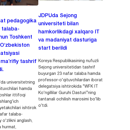
JDPUda Sejong
lat pedagogika
universiteti bilan
i talaba-
hamkorlikdagi xalqaro IT
chun Toshkent
va madaniyat dasturiga
 O‘zbekiston
start berildi
zatsiyasi
Koreya Respublikasining nufuzli
a’rifiy tashrif
Sejong universitetidan tashrif
i.
buyurgan 23 nafar talaba hamda
professor-o‘qituvchilardan iborat
da universitetning
delegatsiya ishtirokida “WFK IT
ituvchilari hamda
Ko‘ngillilar Guruhi Dasturi”ning
shlar ittifoqi
tantanali ochilish marosimi bo‘lib
shlang‘ich
o‘tdi.
yetakchilari ishtirok
safar talaba-
y o‘zlikni anglash,
a hurmat,