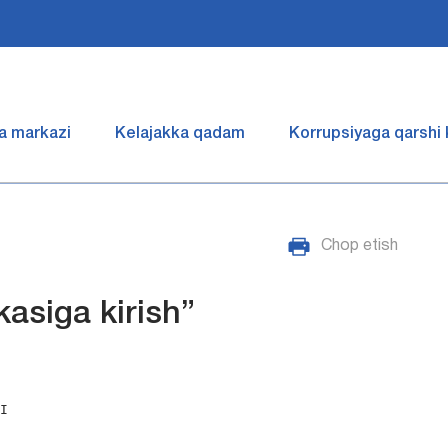
a markazi
Kelajakka qadam
Korrupsiyaga qarshi
Chop etish
asiga kirish”
I
