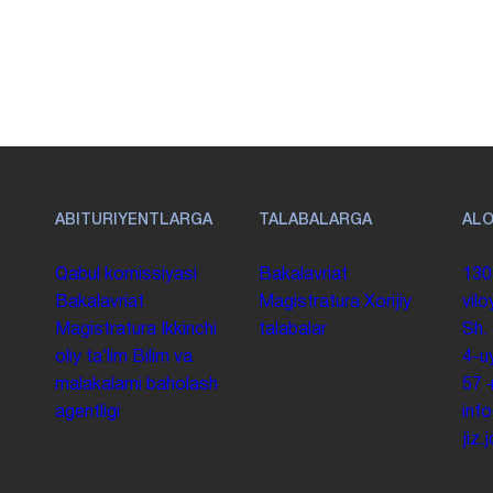
ABITURIYENTLARGA
TALABALARGA
AL
Qabul komissiyasi
Bakalavriat
130
Bakalavriat
Magistratura
Xorijiy
vilo
Magistratura
Ikkinchi
talabalar
Sh.
oliy taʼlim
Bilim va
4-u
malakalarni baholash
57
agentligi
inf
jiz