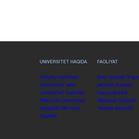
UNIVERSITET HAQIDA
FAOLIYAT
Umumiy maʼlumot
Ilmiy faoliyat
Oʻquv
Universitet tarixi
jarayoni
Xalqaro
Universitet tuzilmasi
munosabatlar
Rektorat
Universitet
Moliyaviy faoliyat
kengashi
Me'yoriy
Yoshlar siyosati
hujjatlar