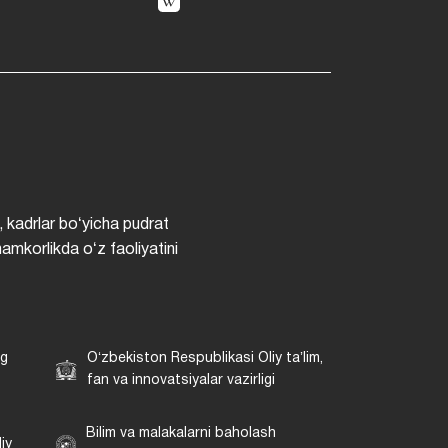
, kadrlar boʻyicha pudrat
hamkorlikda oʻz faoliyatini
ng
Oʻzbekiston Respublikasi Oliy taʼlim,
fan va innovatsiyalar vazirligi
Bilim va malakalarni baholash
iy