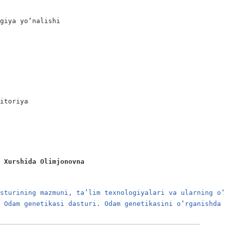
giya yo‘nalishi

itoriya

a Xurshida Olimjonovna
asturining mazmuni, ta’lim texnologiyalari va ularning o
. Odam genetikasi dasturi. Odam genetikasini o‘rganishda