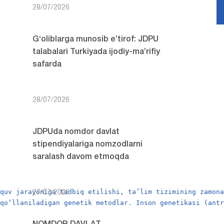
28/07/2026
G‘oliblarga munosib e’tirof: JDPU
talabalari Turkiyada ijodiy-ma’rifiy
safarda
28/07/2026
JDPUda nomdor davlat
stipendiyalariga nomzodlarni
saralash davom etmoqda
‘quv jarayoniga tadbiq etilishi, ta’lim tizimining zamon
27/07/2026
 qo‘llaniladigan genetik metodlar. Inson genetikasi (ant