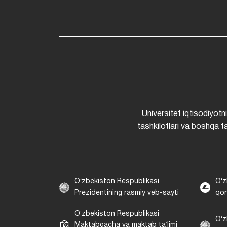
Universitet iqtisodiyotn
tashkilotlari va boshqa ta
Oʻzbekiston Respublikasi
Oʻz
Prezidentining rasmiy veb-sayti
qon
Oʻzbekiston Respublikasi
Oʻz
Maktabgacha va maktab taʼlimi