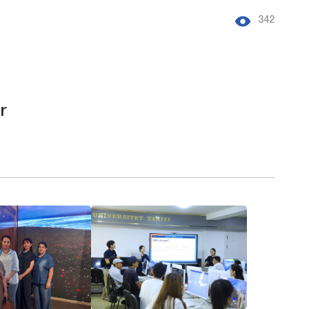
342
r