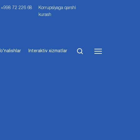
i: +998 72 226 68
Korrupsiyaga qarshi
kurash
o‘nalishlar
Interaktiv xizmatlar