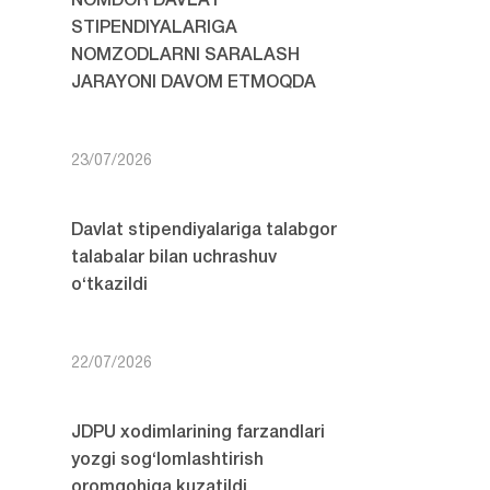
NOMDOR DAVLAT
STIPENDIYALARIGA
NOMZODLARNI SARALASH
JARAYONI DAVOM ETMOQDA
23/07/2026
Davlat stipendiyalariga talabgor
talabalar bilan uchrashuv
o‘tkazildi
22/07/2026
JDPU xodimlarining farzandlari
yozgi sog‘lomlashtirish
oromgohiga kuzatildi