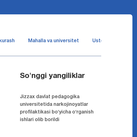
 kurash
Mahalla va universitet
Ustozlar suhbatin 
So'nggi yangiliklar
Jizzax davlat pedagogika
universitetida narkojinoyatlar
profilaktikasi bo‘yicha o‘rganish
ishlari olib borildi