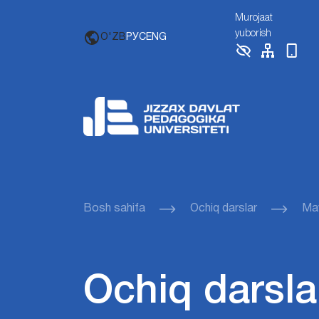
Murojaat
yuborish
O'ZB
РУС
ENG
Bosh sahifa
Ochiq darslar
Mav
Ochiq darsla