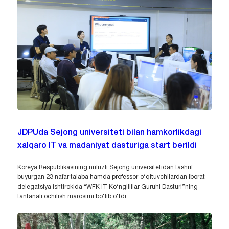
JDPUda Sejong universiteti bilan hamkorlikdagi
xalqaro IT va madaniyat dasturiga start berildi
Koreya Respublikasining nufuzli Sejong universitetidan tashrif
buyurgan 23 nafar talaba hamda professor-o‘qituvchilardan iborat
delegatsiya ishtirokida “WFK IT Ko‘ngillilar Guruhi Dasturi”ning
tantanali ochilish marosimi bo‘lib o‘tdi.