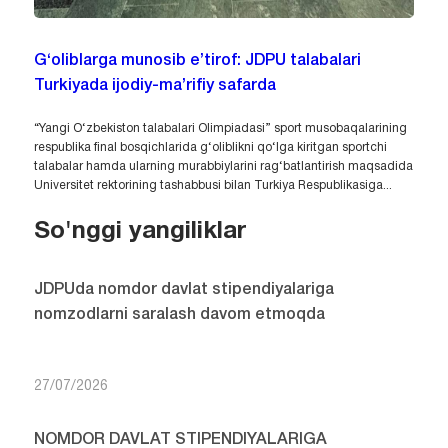
G‘oliblarga munosib e’tirof: JDPU talabalari
Turkiyada ijodiy-ma’rifiy safarda
“Yangi O‘zbekiston talabalari Olimpiadasi” sport musobaqalarining
respublika final bosqichlarida g‘oliblikni qo‘lga kiritgan sportchi
talabalar hamda ularning murabbiylarini rag‘batlantirish maqsadida
Universitet rektorining tashabbusi bilan Turkiya Respublikasiga...
So'nggi yangiliklar
JDPUda nomdor davlat stipendiyalariga
nomzodlarni saralash davom etmoqda
27/07/2026
NOMDOR DAVLAT STIPENDIYALARIGA