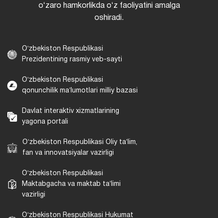
oʻzaro hamkorlikda oʻz faoliyatini amalga
oshiradi.
Oʻzbekiston Respublikasi
Prezidentining rasmiy veb-sayti
Oʻzbekiston Respublikasi
qonunchilik maʼlumotlari milliy bazasi
Davlat interaktiv xizmatlarining
yagona portali
Oʻzbekiston Respublikasi Oliy taʼlim,
fan va innovatsiyalar vazirligi
Oʻzbekiston Respublikasi
Maktabgacha va maktab taʼlimi
vazirligi
Oʻzbekiston Respublikasi Hukumat