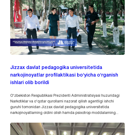
Jizzax davlat pedagogika universitetida
narkojinoyatlar profilaktikasi bo‘yicha o‘rganish
ishlari olib borildi
O‘zbekiston Respublikasi Prezidenti Administratsiyasi huzuridagi
Narkotiklar va o‘qotar qurollarni nazorat qilish agentligi ishchi
guruhi tomonidan Jizzax davlat pedagogika universitetida
narkojinoyatlarning oldini olish hamda psixotrop moddalarning...