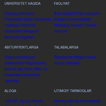
UNIVERSITET HAQIDA
FAOLIYAT
Umumiy maʼlumot
Ilmiy faoliyat
Oʻquv jarayoni
Universitet tarixi
Universitet
Xalqaro munosabatlar
tuzilmasi
Rektorat
Moliyaviy faoliyat
Yoshlar
Universitet kengashi
siyosati
Me'yoriy hujjatlar
ABITURIYENTLARGA
TALABALARGA
Qabul komissiyasi
Bakalavriat
Magistratura
Bakalavriat
Magistratura
Xorijiy talabalar
Ikkinchi oliy taʼlim
Bilim va
malakalarni baholash
agentligi
ALOQA
IJTIMOIY TARMOQLAR
130100. Jizzax viloyati,
Bizning ijtimoiy tarmoqlarda