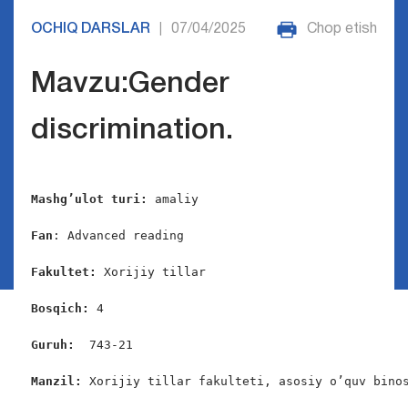
OCHIQ DARSLAR
07/04/2025
Chop etish
|
Mavzu:Gender
discrimination.
Mashg’ulot turi:
 amaliy

Fan
: Advanced reading

Fakultet:
 Xorijiy tillar

Bosqich: 
4

Guruh:  
743-21

Manzil: 
Xorijiy tillar fakulteti, asosiy o’quv binos