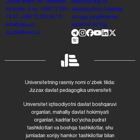
Jizzax shahri, Sh. Rashidov
obuna boʻling va
koʻchasi, 4-uy.
+998 72 226
taraqqiyotimiz haqidagi
13 57
+998 72 226 68 10
soʻnggi yangiliklardan
info@jdpu.uz
xabardor boʻling.
jiz.jdpi@exat.uz
Universitetning rasmiy nomi oʻzbek tilida:
Jizzax davlat pedagogika universiteti
Universitet iqtisodiyotni davlat boshqaruvi
organlari, mahalliy davlat hokimiyati
organlari, kadrlar boʻyicha pudrat
tashkilotlari va boshqa tashkilotlar, shu
jumladan xorijiy hamkor tashkilotlar bilan