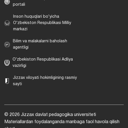
portali
Inson huquqlari bo‘yicha
O‘zbekiston Respublikasi Milliy
markazi
Bilim va malakalarni baholash
agentligi
O‘zbekiston Respublikasi Adliya
vazirligi
Jizzax viloyati hokimligining rasmiy
sayti
© 2026 Jizzax davlat pedagogika universiteti
Materiallardan foydalanganda manbaga faol havola qilish