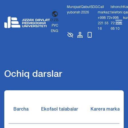
Murojaat
Qabul
SDG
Call
Ishonch
Ko
yuborish
2026
markaz:
telefoni:
qa
+998 72
+998
ku
O'ZB
221 55
72 226
РУС
16
68 10
ENG
Ochiq darslar
Barcha
Ekofaol talabalar
Karera markazi