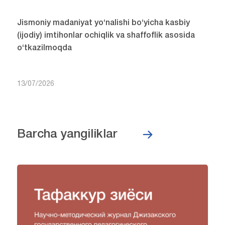
Jismoniy madaniyat yo‘nalishi bo‘yicha kasbiy
(ijodiy) imtihonlar ochiqlik va shaffoflik asosida
o‘tkazilmoqda
13/07/2026
Barcha yangiliklar