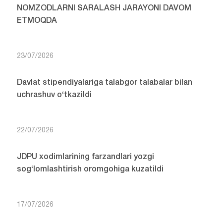
NOMZODLARNI SARALASH JARAYONI DAVOM
ETMOQDA
23/07/2026
Davlat stipendiyalariga talabgor talabalar bilan
uchrashuv o‘tkazildi
22/07/2026
JDPU xodimlarining farzandlari yozgi
sog‘lomlashtirish oromgohiga kuzatildi
17/07/2026