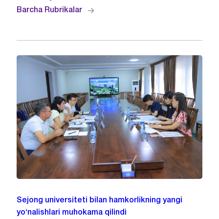
Barcha Rubrikalar
Sejong universiteti bilan hamkorlikning yangi
yo‘nalishlari muhokama qilindi