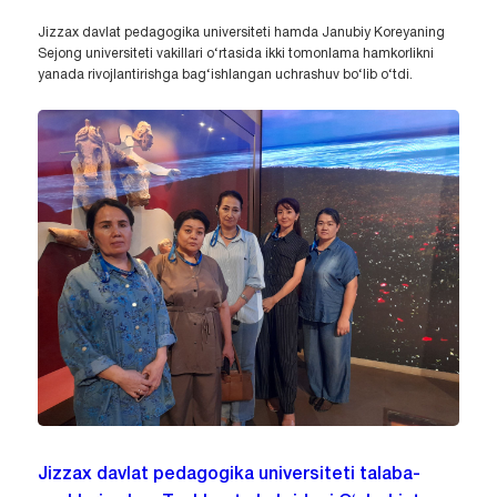
Jizzax davlat pedagogika universiteti hamda Janubiy Koreyaning
Sejong universiteti vakillari o‘rtasida ikki tomonlama hamkorlikni
yanada rivojlantirishga bag‘ishlangan uchrashuv bo‘lib o‘tdi.
Jizzax davlat pedagogika universiteti talaba-