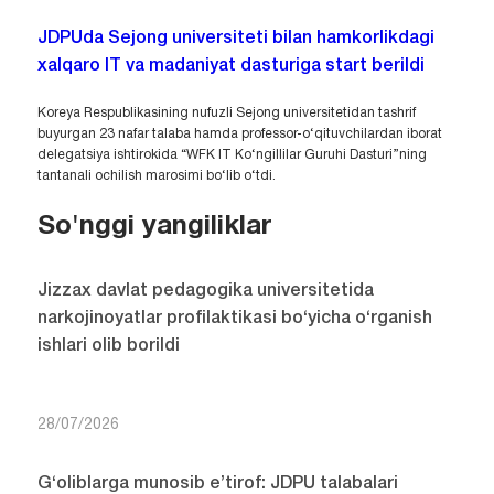
JDPUda Sejong universiteti bilan hamkorlikdagi
xalqaro IT va madaniyat dasturiga start berildi
Koreya Respublikasining nufuzli Sejong universitetidan tashrif
buyurgan 23 nafar talaba hamda professor-o‘qituvchilardan iborat
delegatsiya ishtirokida “WFK IT Ko‘ngillilar Guruhi Dasturi”ning
tantanali ochilish marosimi bo‘lib o‘tdi.
So'nggi yangiliklar
Jizzax davlat pedagogika universitetida
narkojinoyatlar profilaktikasi bo‘yicha o‘rganish
ishlari olib borildi
28/07/2026
G‘oliblarga munosib e’tirof: JDPU talabalari