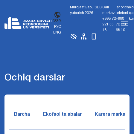
Murojaat
Qabul
SDG
Call
Ishonch
Ko
yuborish
2026
markaz:
telefoni:
qa
+998 72
+998
ku
O'ZB
221 55
72 226
РУС
16
68 10
ENG
Ochiq darslar
Barcha
Ekofaol talabalar
Karera markazi