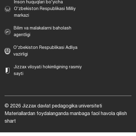
Inson huquqlari bo‘yicha
O‘zbekiston Respublikasi Milliy
markazi
Bilim va malakalarni baholash
agentligi
O‘zbekiston Respublikasi Adliya
vazirligi
Jizzax viloyati hokimligining rasmiy
sayti
© 2026 Jizzax davlat pedagogika universiteti
Materiallardan foydalanganda manbaga faol havola qilish
shart