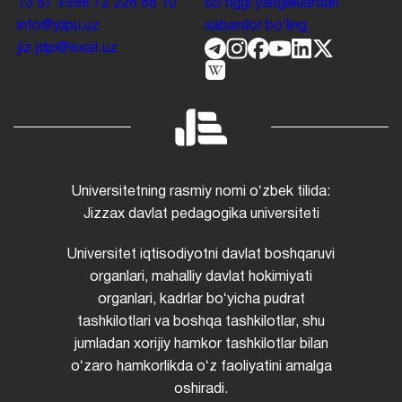
13 57
+998 72 226 68 10
soʻnggi yangiliklardan
info@jdpu.uz
xabardor boʻling.
jiz.jdpi@exat.uz
Universitetning rasmiy nomi oʻzbek tilida:
Jizzax davlat pedagogika universiteti
Universitet iqtisodiyotni davlat boshqaruvi
organlari, mahalliy davlat hokimiyati
organlari, kadrlar boʻyicha pudrat
tashkilotlari va boshqa tashkilotlar, shu
jumladan xorijiy hamkor tashkilotlar bilan
oʻzaro hamkorlikda oʻz faoliyatini amalga
oshiradi.