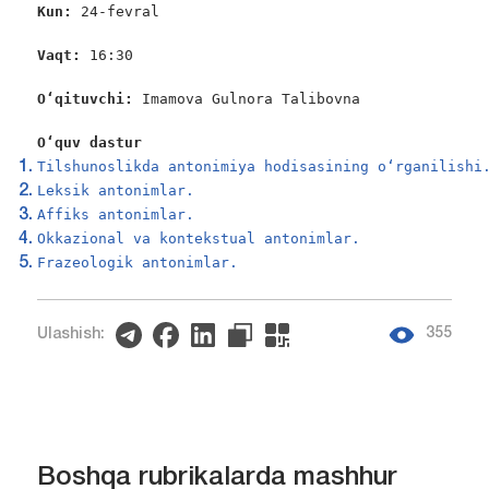
Kun: 
24-fevral

Vaqt: 
16:30

O‘qituvchi: 
Imamova Gulnora Talibovna

O‘quv dastur
Tilshunoslikda antonimiya hodisasining o‘rganilishi
Leksik antonimlar.
Affiks antonimlar.
Okkazional va kontekstual antonimlar.
Frazeologik antonimlar.
355
Ulashish:
Boshqa rubrikalarda mashhur