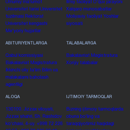
Umumiy maʼlumot
Ilmiy faoliyat
Oʻquv jarayoni
Universitet tarixi
Universitet
Xalqaro munosabatlar
tuzilmasi
Rektorat
Moliyaviy faoliyat
Yoshlar
Universitet kengashi
siyosati
Me'yoriy hujjatlar
ABITURIYENTLARGA
TALABALARGA
Qabul komissiyasi
Bakalavriat
Magistratura
Bakalavriat
Magistratura
Xorijiy talabalar
Ikkinchi oliy taʼlim
Bilim va
malakalarni baholash
agentligi
ALOQA
IJTIMOIY TARMOQLAR
130100. Jizzax viloyati,
Bizning ijtimoiy tarmoqlarda
Jizzax shahri, Sh. Rashidov
obuna boʻling va
koʻchasi, 4-uy.
+998 72 226
taraqqiyotimiz haqidagi