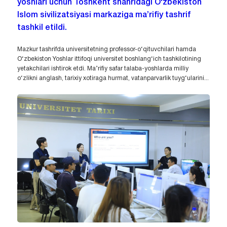
yoshlari uchun Toshkent shahridagi O‘zbekiston
Islom sivilizatsiyasi markaziga ma’rifiy tashrif
tashkil etildi.
Mazkur tashrifda universitetning professor-o‘qituvchilari hamda
O‘zbekiston Yoshlar ittifoqi universitet boshlang‘ich tashkilotining
yetakchilari ishtirok etdi. Ma’rifiy safar talaba-yoshlarda milliy
o‘zlikni anglash, tarixiy xotiraga hurmat, vatanparvarlik tuyg‘ularini...