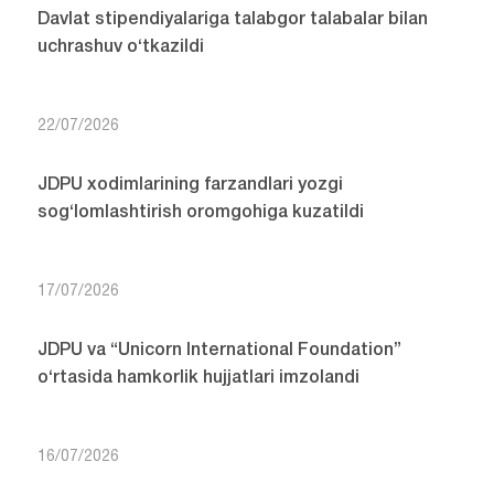
Davlat stipendiyalariga talabgor talabalar bilan
uchrashuv o‘tkazildi
22/07/2026
JDPU xodimlarining farzandlari yozgi
sog‘lomlashtirish oromgohiga kuzatildi
17/07/2026
JDPU va “Unicorn International Foundation”
o‘rtasida hamkorlik hujjatlari imzolandi
16/07/2026