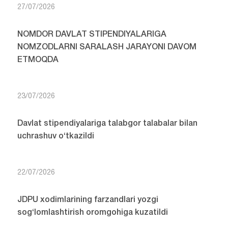
27/07/2026
NOMDOR DAVLAT STIPENDIYALARIGA
NOMZODLARNI SARALASH JARAYONI DAVOM
ETMOQDA
23/07/2026
Davlat stipendiyalariga talabgor talabalar bilan
uchrashuv o‘tkazildi
22/07/2026
JDPU xodimlarining farzandlari yozgi
sog‘lomlashtirish oromgohiga kuzatildi