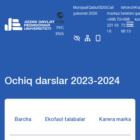
Murojaat
Qabul
SDG
Call
Ishonch
Ko
yuborish
2026
markaz:
telefoni:
qa
+998 72
+998
ku
O'ZB
221 55
72 226
РУС
16
68 10
ENG
Ochiq darslar 2023-2024
Barcha
Ekofaol talabalar
Karera markazi