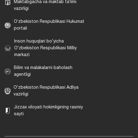
Maktabgacha va maktab taʼlimi
vazirligi
Oʻzbekiston Respublikasi Hukumat
portali
Inson huquqlari bo‘yicha
O‘zbekiston Respublikasi Milliy
markazi
Bilim va malakalarni baholash
agentligi
O‘zbekiston Respublikasi Adliya
vazirligi
Jizzax viloyati hokimligining rasmiy
sayti