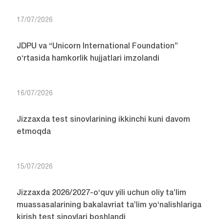
17/07/2026
JDPU va “Unicorn International Foundation”
o‘rtasida hamkorlik hujjatlari imzolandi
16/07/2026
Jizzaxda test sinovlarining ikkinchi kuni davom
etmoqda
15/07/2026
Jizzaxda 2026/2027-o‘quv yili uchun oliy ta’lim
muassasalarining bakalavriat ta’lim yo‘nalishlariga
kirish test sinovlari boshlandi