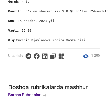
Guruh: 
4 ta

Manzil: 
Bo‘ston shaxarchasi SIRTQI Bo‘lim 124-audito
Kun: 
15-dekabr, 2023-yil

Vaqti: 
12-00

O‘qituvchi: 
Djavlanova Nodira Xamza qizi
1 265
Ulashish:
Boshqa rubrikalarda mashhur
Barcha Rubrikalar