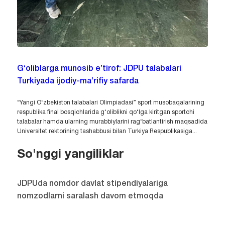
G‘oliblarga munosib e’tirof: JDPU talabalari
Turkiyada ijodiy-ma’rifiy safarda
“Yangi O‘zbekiston talabalari Olimpiadasi” sport musobaqalarining
respublika final bosqichlarida g‘oliblikni qo‘lga kiritgan sportchi
talabalar hamda ularning murabbiylarini rag‘batlantirish maqsadida
Universitet rektorining tashabbusi bilan Turkiya Respublikasiga...
So'nggi yangiliklar
JDPUda nomdor davlat stipendiyalariga
nomzodlarni saralash davom etmoqda