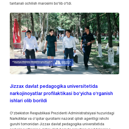
tantanali ochilish marosimi bo‘lib o‘tdi.
Jizzax davlat pedagogika universitetida
narkojinoyatlar profilaktikasi bo‘yicha o‘rganish
ishlari olib borildi
O‘zbekiston Respublikasi Prezidenti Administratsiyasi huzuridagi
Narkotiklar va o‘qotar qurollarni nazorat qilish agentligi ishchi
guruhi tomonidan Jizzax davlat pedagogika universitetida