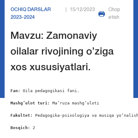
OCHIQ DARSLAR
15/12/2023
Chop
|
2023-2024
etish
Mavzu: Zamonaviy
oilalar rivojining o’ziga
xos xususiyatlari.
Fan:
 Oila pedagogikasi fani.

Mashg’ulot turi:
 Ma’ruza mashg‘uloti

Fakultet:
 Pedagogika-psixologiya va musiqa yo‘nalish
Bosqich: 
2
