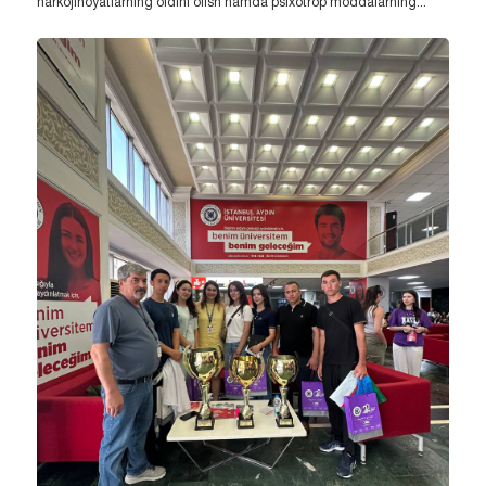
narkojinoyatlarning oldini olish hamda psixotrop moddalarning...