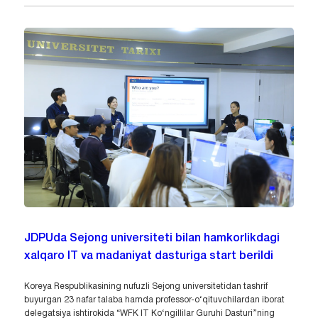
JDPUda Sejong universiteti bilan hamkorlikdagi
xalqaro IT va madaniyat dasturiga start berildi
Koreya Respublikasining nufuzli Sejong universitetidan tashrif
buyurgan 23 nafar talaba hamda professor-o‘qituvchilardan iborat
delegatsiya ishtirokida “WFK IT Ko‘ngillilar Guruhi Dasturi”ning