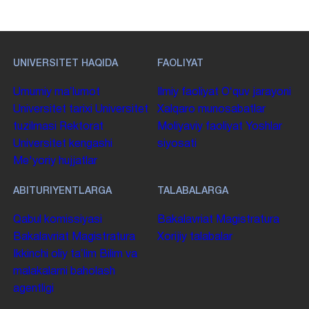
UNIVERSITET HAQIDA
FAOLIYAT
Umumiy maʼlumot
Ilmiy faoliyat
Oʻquv jarayoni
Universitet tarixi
Universitet
Xalqaro munosabatlar
tuzilmasi
Rektorat
Moliyaviy faoliyat
Yoshlar
Universitet kengashi
siyosati
Me'yoriy hujjatlar
ABITURIYENTLARGA
TALABALARGA
Qabul komissiyasi
Bakalavriat
Magistratura
Bakalavriat
Magistratura
Xorijiy talabalar
Ikkinchi oliy taʼlim
Bilim va
malakalarni baholash
agentligi