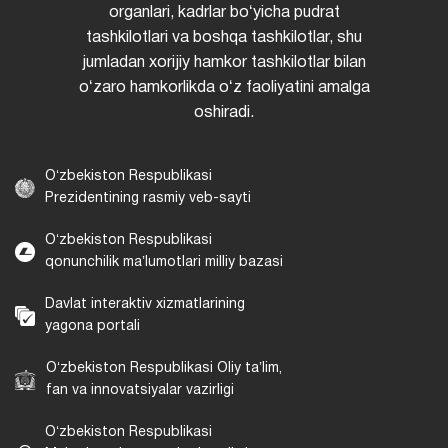
organlari, kadrlar boʻyicha pudrat
tashkilotlari va boshqa tashkilotlar, shu
jumladan xorijiy hamkor tashkilotlar bilan
oʻzaro hamkorlikda oʻz faoliyatini amalga
oshiradi.
Oʻzbekiston Respublikasi
Prezidentining rasmiy veb-sayti
Oʻzbekiston Respublikasi
qonunchilik maʼlumotlari milliy bazasi
Davlat interaktiv xizmatlarining
yagona portali
Oʻzbekiston Respublikasi Oliy taʼlim,
fan va innovatsiyalar vazirligi
Oʻzbekiston Respublikasi