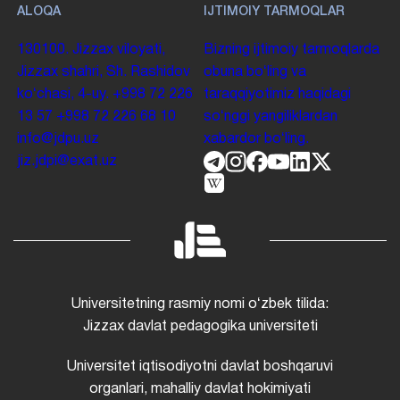
ALOQA
IJTIMOIY TARMOQLAR
130100. Jizzax viloyati,
Bizning ijtimoiy tarmoqlarda
Jizzax shahri, Sh. Rashidov
obuna boʻling va
koʻchasi, 4-uy.
+998 72 226
taraqqiyotimiz haqidagi
13 57
+998 72 226 68 10
soʻnggi yangiliklardan
info@jdpu.uz
xabardor boʻling.
jiz.jdpi@exat.uz
Universitetning rasmiy nomi oʻzbek tilida:
Jizzax davlat pedagogika universiteti
Universitet iqtisodiyotni davlat boshqaruvi
organlari, mahalliy davlat hokimiyati