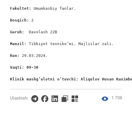
Fakultet:
 Umumkasbiy fanlar.

Bosqich: 
2

Guruh:  
Davolash 22B

Manzil: 
Tibbiyot texniko’mi. Majlislar zali.

Kun: 
29.03.2024.

Vaqti: 09-30
Klinik mashgʻulotni oʻtuvchi: Aliqulov Husan Raximb
1 708
Ulashish: