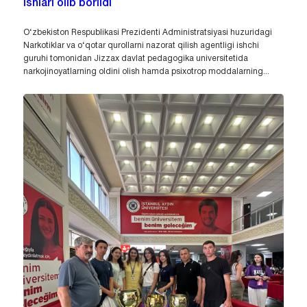
ishlari olib borildi
O‘zbekiston Respublikasi Prezidenti Administratsiyasi huzuridagi
Narkotiklar va o‘qotar qurollarni nazorat qilish agentligi ishchi
guruhi tomonidan Jizzax davlat pedagogika universitetida
narkojinoyatlarning oldini olish hamda psixotrop moddalarning...