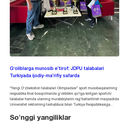
G‘oliblarga munosib e’tirof: JDPU talabalari
Turkiyada ijodiy-ma’rifiy safarda
“Yangi O‘zbekiston talabalari Olimpiadasi” sport musobaqalarining
respublika final bosqichlarida g‘oliblikni qo‘lga kiritgan sportchi
talabalar hamda ularning murabbiylarini rag‘batlantirish maqsadida
Universitet rektorining tashabbusi bilan Turkiya Respublikasiga...
So'nggi yangiliklar