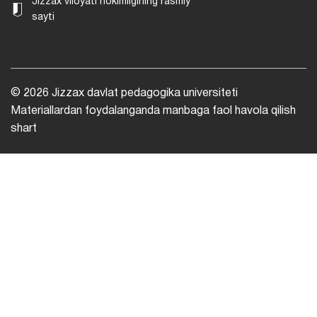
Jizzax viloyati hokimligining rasmiy
sayti
© 2026 Jizzax davlat pedagogika universiteti
Materiallardan foydalanganda manbaga faol havola qilish
shart