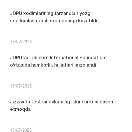
JDPU xodimlarining farzandlari yozgi
sog‘lomlashtirish oromgohiga kuzatildi
17/07/2026
JDPU va “Unicorn International Foundation”
o‘rtasida hamkorlik hujjatlari imzolandi
16/07/2026
Jizzaxda test sinovlarining ikkinchi kuni davom
etmoqda
15/07/2026