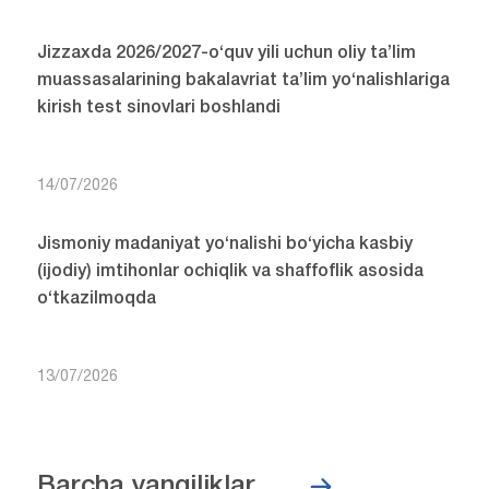
Jizzaxda 2026/2027-o‘quv yili uchun oliy ta’lim
muassasalarining bakalavriat ta’lim yo‘nalishlariga
kirish test sinovlari boshlandi
14/07/2026
Jismoniy madaniyat yo‘nalishi bo‘yicha kasbiy
(ijodiy) imtihonlar ochiqlik va shaffoflik asosida
o‘tkazilmoqda
13/07/2026
Barcha yangiliklar