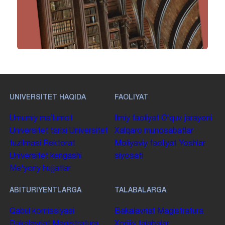
UNIVERSITET HAQIDA
FAOLIYAT
Umumiy maʼlumot
Ilmiy faoliyat
Oʻquv jarayoni
Universitet tarixi
Universitet
Xalqaro munosabatlar
tuzilmasi
Rektorat
Moliyaviy faoliyat
Yoshlar
Universitet kengashi
siyosati
Me'yoriy hujjatlar
ABITURIYENTLARGA
TALABALARGA
Qabul komissiyasi
Bakalavriat
Magistratura
Bakalavriat
Magistratura
Xorijiy talabalar