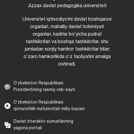
Jizzax davlat pedagogika universiteti
Universitet iqtisodiyotni davlat boshqaruvi
organlari, mahalliy davlat hokimiyati
organlari, kadrlar boʻyicha pudrat
tashkilotlari va boshqa tashkilotlar, shu
jumladan xorijiy hamkor tashkilotlar bilan
oʻzaro hamkorlikda oʻz faoliyatini amalga
oshiradi.
Oʻzbekiston Respublikasi
Prezidentining rasmiy veb-sayti
Oʻzbekiston Respublikasi
qonunchilik maʼlumotlari milliy bazasi
Davlat interaktiv xizmatlarining
yagona portali