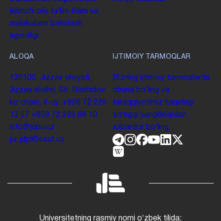
Ikkinchi oliy taʼlim
Bilim va
malakalarni baholash
agentligi
ALOQA
IJTIMOIY TARMOQLAR
130100. Jizzax viloyati,
Bizning ijtimoiy tarmoqlarda
Jizzax shahri, Sh. Rashidov
obuna boʻling va
koʻchasi, 4-uy.
+998 72 226
taraqqiyotimiz haqidagi
13 57
+998 72 226 68 10
soʻnggi yangiliklardan
info@jdpu.uz
xabardor boʻling.
jiz.jdpi@exat.uz
Universitetning rasmiy nomi oʻzbek tilida: