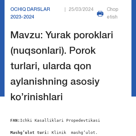
OCHIQ DARSLAR
25/03/2024
Chop
|
2023-2024
etish
Mavzu: Yurak poroklari
(nuqsonlari). Porok
turlari, ularda qon
aylanishning asosiy
ko’rinishlari
FAN:
Ichki Kasalliklari Propedevtikasi

Mashg’ulot turi:
 Klinik  mashg‘ulot.
