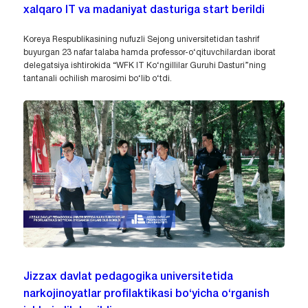
xalqaro IT va madaniyat dasturiga start berildi
Koreya Respublikasining nufuzli Sejong universitetidan tashrif
buyurgan 23 nafar talaba hamda professor-o‘qituvchilardan iborat
delegatsiya ishtirokida “WFK IT Ko‘ngillilar Guruhi Dasturi”ning
tantanali ochilish marosimi bo‘lib o‘tdi.
Jizzax davlat pedagogika universitetida
narkojinoyatlar profilaktikasi bo‘yicha o‘rganish