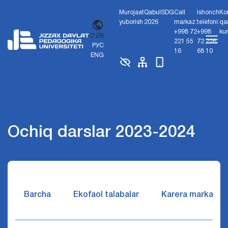
Murojaat
Qabul
SDG
Call
Ishonch
Ko
yuborish
2026
markaz:
telefoni:
qa
+998 72
+998
ku
O'ZB
221 55
72 226
РУС
16
68 10
ENG
Ochiq darslar 2023-2024
Barcha
Ekofaol talabalar
Karera markazi