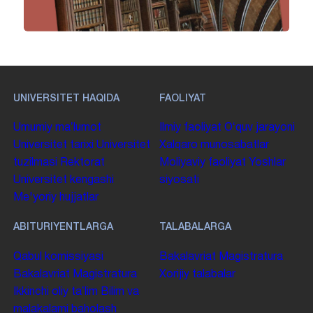
UNIVERSITET HAQIDA
FAOLIYAT
Umumiy maʼlumot
Ilmiy faoliyat
Oʻquv jarayoni
Universitet tarixi
Universitet
Xalqaro munosabatlar
tuzilmasi
Rektorat
Moliyaviy faoliyat
Yoshlar
Universitet kengashi
siyosati
Me'yoriy hujjatlar
ABITURIYENTLARGA
TALABALARGA
Qabul komissiyasi
Bakalavriat
Magistratura
Bakalavriat
Magistratura
Xorijiy talabalar
Ikkinchi oliy taʼlim
Bilim va
malakalarni baholash