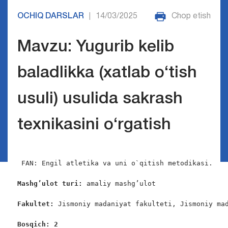
OCHIQ DARSLAR
14/03/2025
Chop etish
|
Mavzu: Yugurib kelib
baladlikka (xatlab o‘tish
usuli) usulida sakrash
texnikasini o‘rgatish
 FAN: Engil atletika va uni o`qitish metodikasi.

Mashg’ulot turi:
 amaliy mashg’ulot

Fakultet:
 Jismoniy madaniyat fakulteti, Jismoniy mad
Bosqich: 2