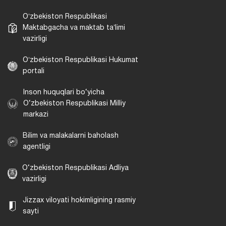
Oʻzbekiston Respublikasi
Maktabgacha va maktab taʼlimi
vazirligi
Oʻzbekiston Respublikasi Hukumat
portali
Inson huquqlari bo‘yicha
O‘zbekiston Respublikasi Milliy
markazi
Bilim va malakalarni baholash
agentligi
O‘zbekiston Respublikasi Adliya
vazirligi
Jizzax viloyati hokimligining rasmiy
sayti