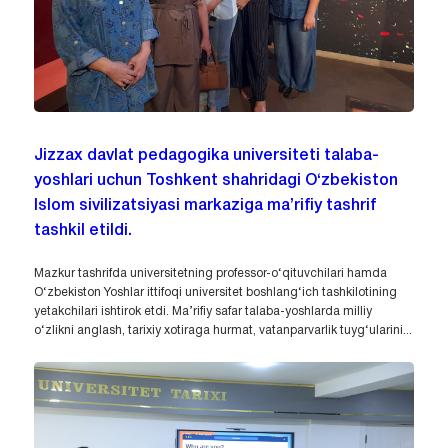
Jizzax davlat pedagogika universiteti talaba-
yoshlari uchun Toshkent shahridagi O‘zbekiston
Islom sivilizatsiyasi markaziga ma’rifiy tashrif
tashkil etildi.
Mazkur tashrifda universitetning professor-o‘qituvchilari hamda
O‘zbekiston Yoshlar ittifoqi universitet boshlang‘ich tashkilotining
yetakchilari ishtirok etdi. Ma’rifiy safar talaba-yoshlarda milliy
o‘zlikni anglash, tarixiy xotiraga hurmat, vatanparvarlik tuyg‘ularini...