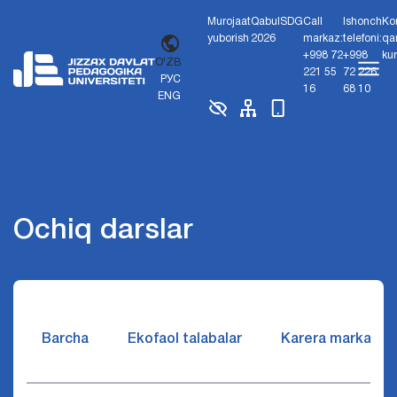
Murojaat
Qabul
SDG
Call
Ishonch
Ko
yuborish
2026
markaz:
telefoni:
qa
+998 72
+998
ku
O'ZB
221 55
72 226
РУС
16
68 10
ENG
Ochiq darslar
Barcha
Ekofaol talabalar
Karera markazi