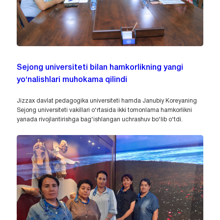
Sejong universiteti bilan hamkorlikning yangi
yo‘nalishlari muhokama qilindi
Jizzax davlat pedagogika universiteti hamda Janubiy Koreyaning
Sejong universiteti vakillari o‘rtasida ikki tomonlama hamkorlikni
yanada rivojlantirishga bag‘ishlangan uchrashuv bo‘lib o‘tdi.