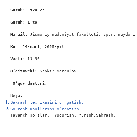
Guruh:  9
20
-23
Guruh: 1
 ta

Manzil: 
Jismoniy madaniyat fakulteti, sport maydoni

Kun
: 
14-
mart
, 
2025-yil
Vaqti: 13-30
O’qituvchi: 
Shokir Norqulov

O’quv dasturi:
Reja:
Sakrash texnikasini o`rgatish;
Sakrash usullarini o`rgatish.
Tayanch so‘zlar.  Yugurish. Yurish.Sakrash.
