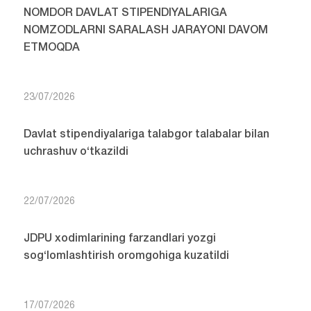
NOMDOR DAVLAT STIPENDIYALARIGA
NOMZODLARNI SARALASH JARAYONI DAVOM
ETMOQDA
23/07/2026
Davlat stipendiyalariga talabgor talabalar bilan
uchrashuv o‘tkazildi
22/07/2026
JDPU xodimlarining farzandlari yozgi
sog‘lomlashtirish oromgohiga kuzatildi
17/07/2026