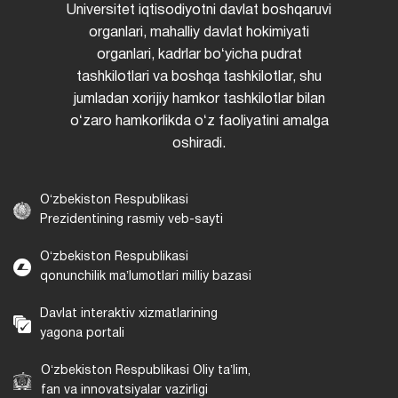
Universitet iqtisodiyotni davlat boshqaruvi
organlari, mahalliy davlat hokimiyati
organlari, kadrlar boʻyicha pudrat
tashkilotlari va boshqa tashkilotlar, shu
jumladan xorijiy hamkor tashkilotlar bilan
oʻzaro hamkorlikda oʻz faoliyatini amalga
oshiradi.
Oʻzbekiston Respublikasi
Prezidentining rasmiy veb-sayti
Oʻzbekiston Respublikasi
qonunchilik maʼlumotlari milliy bazasi
Davlat interaktiv xizmatlarining
yagona portali
Oʻzbekiston Respublikasi Oliy taʼlim,
fan va innovatsiyalar vazirligi