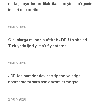
narkojinoyatlar profilaktikasi bo‘yicha o‘rganish
ishlari olib borildi
28/07/2026
G‘oliblarga munosib e’tirof: JDPU talabalari
Turkiyada ijodiy-ma’rifiy safarda
28/07/2026
JDPUda nomdor davlat stipendiyalariga
nomzodlarni saralash davom etmoqda
27/07/2026