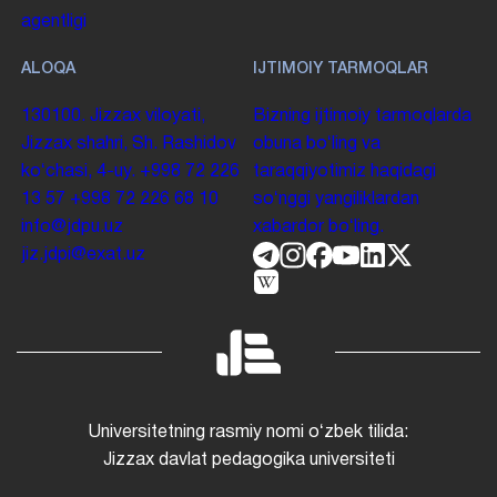
agentligi
ALOQA
IJTIMOIY TARMOQLAR
130100. Jizzax viloyati,
Bizning ijtimoiy tarmoqlarda
Jizzax shahri, Sh. Rashidov
obuna boʻling va
koʻchasi, 4-uy.
+998 72 226
taraqqiyotimiz haqidagi
13 57
+998 72 226 68 10
soʻnggi yangiliklardan
info@jdpu.uz
xabardor boʻling.
jiz.jdpi@exat.uz
Universitetning rasmiy nomi oʻzbek tilida:
Jizzax davlat pedagogika universiteti