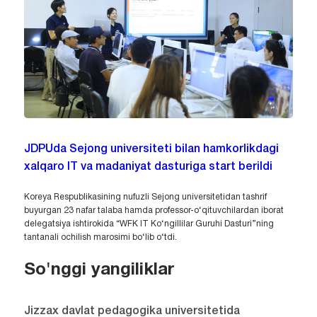
JDPUda Sejong universiteti bilan hamkorlikdagi
xalqaro IT va madaniyat dasturiga start berildi
Koreya Respublikasining nufuzli Sejong universitetidan tashrif
buyurgan 23 nafar talaba hamda professor-o‘qituvchilardan iborat
delegatsiya ishtirokida “WFK IT Ko‘ngillilar Guruhi Dasturi”ning
tantanali ochilish marosimi bo‘lib o‘tdi.
So'nggi yangiliklar
Jizzax davlat pedagogika universitetida