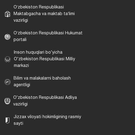
Oʻzbekiston Respublikasi
Maktabgacha va maktab taʼlimi
vazirligi
Oʻzbekiston Respublikasi Hukumat
portali
Inson huquqlari bo‘yicha
O‘zbekiston Respublikasi Milliy
markazi
Bilim va malakalarni baholash
agentligi
O‘zbekiston Respublikasi Adliya
vazirligi
Jizzax viloyati hokimligining rasmiy
sayti