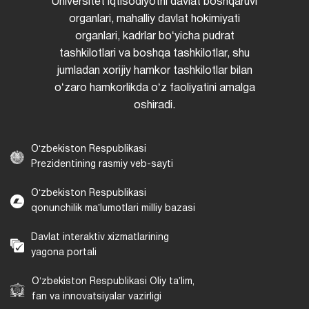
Universitet iqtisodiyotni davlat boshqaruvi
organlari, mahalliy davlat hokimiyati
organlari, kadrlar boʻyicha pudrat
tashkilotlari va boshqa tashkilotlar, shu
jumladan xorijiy hamkor tashkilotlar bilan
oʻzaro hamkorlikda oʻz faoliyatini amalga
oshiradi.
Oʻzbekiston Respublikasi
Prezidentining rasmiy veb-sayti
Oʻzbekiston Respublikasi
qonunchilik maʼlumotlari milliy bazasi
Davlat interaktiv xizmatlarining
yagona portali
Oʻzbekiston Respublikasi Oliy taʼlim,
fan va innovatsiyalar vazirligi