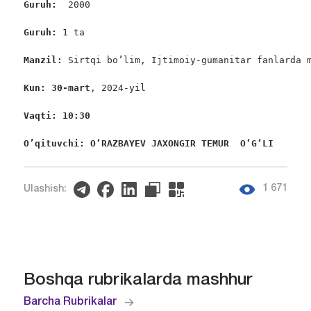
Guruh:  
2000

Guruh: 
1 ta

Manzil: 
Sirtqi bo’lim, Ijtimoiy-gumanitar fanlarda m
Kun: 30-mart
, 2024-yil

Vaqti: 10:30
O’qituvchi: O‘RAZBAYEV JAXONGIR TEMUR  O‘G‘LI
1 671
Ulashish:
Boshqa rubrikalarda mashhur
Barcha Rubrikalar