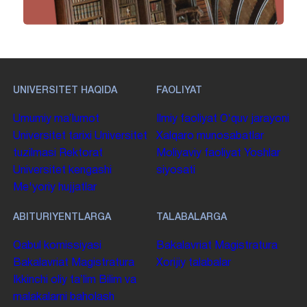
UNIVERSITET HAQIDA
FAOLIYAT
Umumiy maʼlumot
Ilmiy faoliyat
Oʻquv jarayoni
Universitet tarixi
Universitet
Xalqaro munosabatlar
tuzilmasi
Rektorat
Moliyaviy faoliyat
Yoshlar
Universitet kengashi
siyosati
Me'yoriy hujjatlar
ABITURIYENTLARGA
TALABALARGA
Qabul komissiyasi
Bakalavriat
Magistratura
Bakalavriat
Magistratura
Xorijiy talabalar
Ikkinchi oliy taʼlim
Bilim va
malakalarni baholash