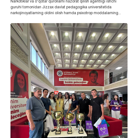
Narkotiklar va o‘qotar qurollarni nazorat qilish agentligi ishchi
guruhi tomonidan Jizzax davlat pedagogika universitetida
narkojinoyatlarning oldini olish hamda psixotrop moddalarning...