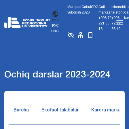
Murojaat
Qabul
SDG
Call
Ishonch
Ko
yuborish
2026
markaz:
telefoni:
qa
+998 72
+998
ku
O'ZB
221 55
72 226
РУС
16
68 10
ENG
Ochiq darslar 2023-2024
Barcha
Ekofaol talabalar
Karera markazi