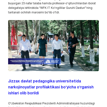
buyurgan 23 nafar talaba hamda professor-o‘qituvchilardan iborat
delegatsiya ishtirokida “WFK IT Ko‘ngillilar Guruhi Dasturi”ning
tantanali ochilish marosimi bo‘lib o‘tdi.
Jizzax davlat pedagogika universitetida
narkojinoyatlar profilaktikasi bo‘yicha o‘rganish
ishlari olib borildi
O‘zbekiston Respublikasi Prezidenti Administratsiyasi huzuridagi