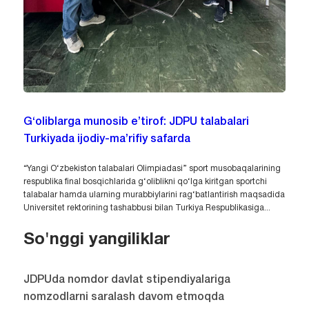
G‘oliblarga munosib e’tirof: JDPU talabalari
Turkiyada ijodiy-ma’rifiy safarda
“Yangi O‘zbekiston talabalari Olimpiadasi” sport musobaqalarining
respublika final bosqichlarida g‘oliblikni qo‘lga kiritgan sportchi
talabalar hamda ularning murabbiylarini rag‘batlantirish maqsadida
Universitet rektorining tashabbusi bilan Turkiya Respublikasiga...
So'nggi yangiliklar
JDPUda nomdor davlat stipendiyalariga
nomzodlarni saralash davom etmoqda