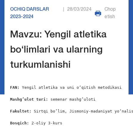
OCHIQ DARSLAR
28/03/2024
Chop
|
2023-2024
etish
Mavzu: Yengil atletika
bo‘limlari va ularning
turkumlanishi
FAN:
 Yengil atletika va uni o‘qitish metodikasi

Mashg’ulot turi:
 semenar mashg’uloti

Fakultet:
 Sirtqi bo’lim, Jismoniy-madaniyat yo‘nalis
Bosqich: 
2-oliy 3-kurs
