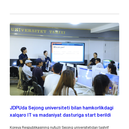
JDPUda Sejong universiteti bilan hamkorlikdagi
xalqaro IT va madaniyat dasturiga start berildi
Koreya Respublikasining nufuzli Sejong universitetidan tashrif