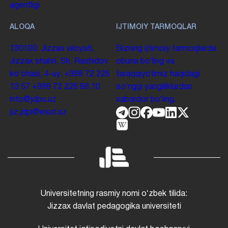
agentligi
ALOQA
IJTIMOIY TARMOQLAR
130100. Jizzax viloyati,
Bizning ijtimoiy tarmoqlarda
Jizzax shahri, Sh. Rashidov
obuna boʻling va
koʻchasi, 4-uy.
+998 72 226
taraqqiyotimiz haqidagi
13 57
+998 72 226 68 10
soʻnggi yangiliklardan
info@jdpu.uz
xabardor boʻling.
jiz.jdpi@exat.uz
Universitetning rasmiy nomi oʻzbek tilida:
Jizzax davlat pedagogika universiteti