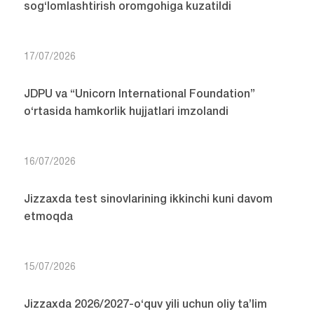
sog‘lomlashtirish oromgohiga kuzatildi
17/07/2026
JDPU va “Unicorn International Foundation”
o‘rtasida hamkorlik hujjatlari imzolandi
16/07/2026
Jizzaxda test sinovlarining ikkinchi kuni davom
etmoqda
15/07/2026
Jizzaxda 2026/2027-o‘quv yili uchun oliy ta’lim