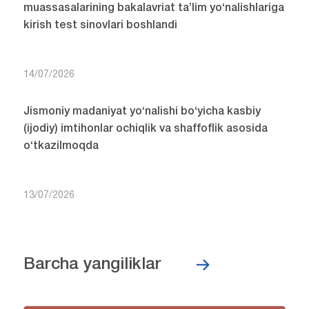
muassasalarining bakalavriat ta’lim yo‘nalishlariga
kirish test sinovlari boshlandi
14/07/2026
Jismoniy madaniyat yo‘nalishi bo‘yicha kasbiy
(ijodiy) imtihonlar ochiqlik va shaffoflik asosida
o‘tkazilmoqda
13/07/2026
Barcha yangiliklar