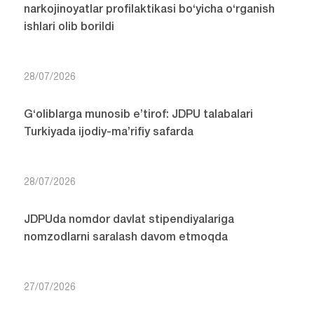
narkojinoyatlar profilaktikasi bo‘yicha o‘rganish
ishlari olib borildi
28/07/2026
G‘oliblarga munosib e’tirof: JDPU talabalari
Turkiyada ijodiy-ma’rifiy safarda
28/07/2026
JDPUda nomdor davlat stipendiyalariga
nomzodlarni saralash davom etmoqda
27/07/2026