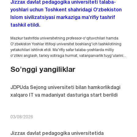
Jizzax davlat pedagogika universiteti talaba-
yoshlari uchun Toshkent shahridagi O‘zbekiston
Islom sivilizatsiyasi markaziga ma’rifiy tashrif
tashkil etildi.
Mazkur tashrifda universitetning professor-o‘qituvchilari hamda
O‘zbekiston Yoshlar ittifoqi universitet boshlang‘ich tashkilotining
yetakchilari ishtirok etdi. Ma’rifiy safar talaba-yoshlarda milliy
o‘zlikni anglash, tarixiy xotiraga hurmat, vatanparvarlik tuyg‘ularini...
So'nggi yangiliklar
JDPUda Sejong universiteti bilan hamkorlikdagi
xalqaro IT va madaniyat dasturiga start berildi
03/08/2026
Jizzax davlat pedagogika universitetida