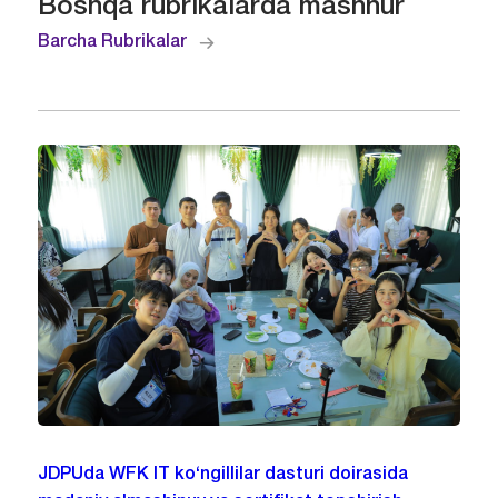
Boshqa rubrikalarda mashhur
Barcha Rubrikalar
JDPUda WFK IT ko‘ngillilar dasturi doirasida