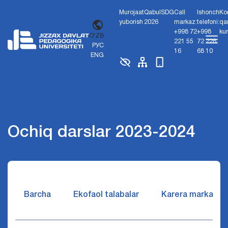
Murojaat
Qabul
SDG
Call
Ishonch
Ko
yuborish
2026
markaz:
telefoni:
qa
+998 72
+998
ku
O'ZB
221 55
72 226
РУС
16
68 10
ENG
Ochiq darslar 2023-2024
Barcha
Ekofaol talabalar
Karera markazi