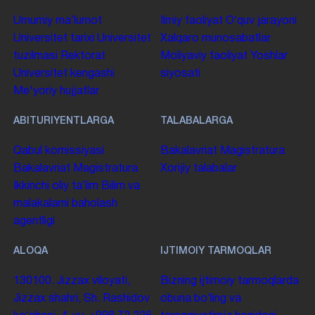
Umumiy maʼlumot
Ilmiy faoliyat
Oʻquv jarayoni
Universitet tarixi
Universitet
Xalqaro munosabatlar
tuzilmasi
Rektorat
Moliyaviy faoliyat
Yoshlar
Universitet kengashi
siyosati
Me'yoriy hujjatlar
ABITURIYENTLARGA
TALABALARGA
Qabul komissiyasi
Bakalavriat
Magistratura
Bakalavriat
Magistratura
Xorijiy talabalar
Ikkinchi oliy taʼlim
Bilim va
malakalarni baholash
agentligi
ALOQA
IJTIMOIY TARMOQLAR
130100. Jizzax viloyati,
Bizning ijtimoiy tarmoqlarda
Jizzax shahri, Sh. Rashidov
obuna boʻling va