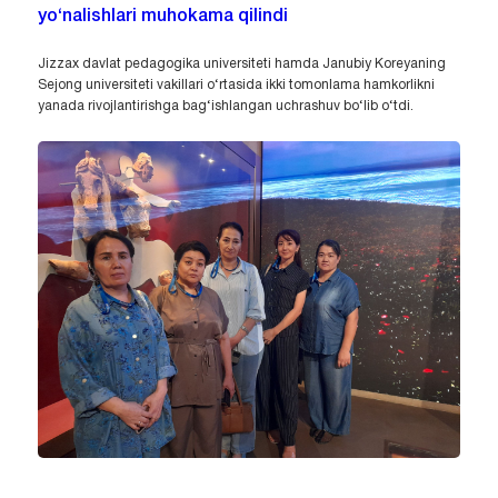
yo‘nalishlari muhokama qilindi
Jizzax davlat pedagogika universiteti hamda Janubiy Koreyaning
Sejong universiteti vakillari o‘rtasida ikki tomonlama hamkorlikni
yanada rivojlantirishga bag‘ishlangan uchrashuv bo‘lib o‘tdi.