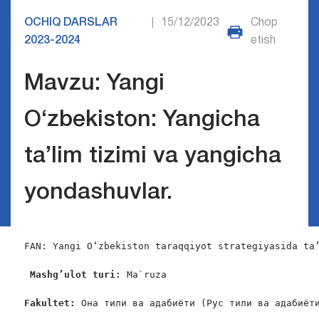
OCHIQ DARSLAR
15/12/2023
Chop
|
2023-2024
etish
Mavzu: Yangi
O‘zbekiston: Yangicha
ta’lim tizimi va yangicha
yondashuvlar.
FAN: Yangi O‘zbekiston taraqqiyot strategiyasida ta’
Mashg’ulot turi:
 Ma`ruza

Fakultet:
 Она тили ва адабиёти (Рус тили ва адабиёти