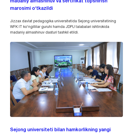
madaniy almashinuv va sertifikat topshirish
marosimi o‘tkazildi
Jizzax davlat pedagogika universitetida Sejong universitetining
WFK IT ko‘ngillilar guruhi hamda JDPU talabalari ishtirokida
madaniy almashinuv dasturi tashkil etildi.
Sejong universiteti bilan hamkorlikning yangi