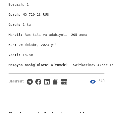
Bosqich: 
1

Guruh: 
MG 720-23 RUS

Guruh: 
1 ta

Manzil:
 Rus tili va adabiyoti, 205-xona

Kun: 20
-dekabr, 2023-yil

Vaqti: 13.30
Маъруза mashgʻulotni oʻtuvchi: 
 Saitkasimov Akbar I
540
Ulashish: