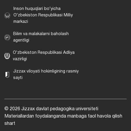
Inson huquqlari bo‘yicha
O‘zbekiston Respublikasi Milliy
markazi
Bilim va malakalarni baholash
agentligi
O‘zbekiston Respublikasi Adliya
vazirligi
Jizzax viloyati hokimligining rasmiy
sayti
© 2026 Jizzax davlat pedagogika universiteti
Materiallardan foydalanganda manbaga faol havola qilish
shart