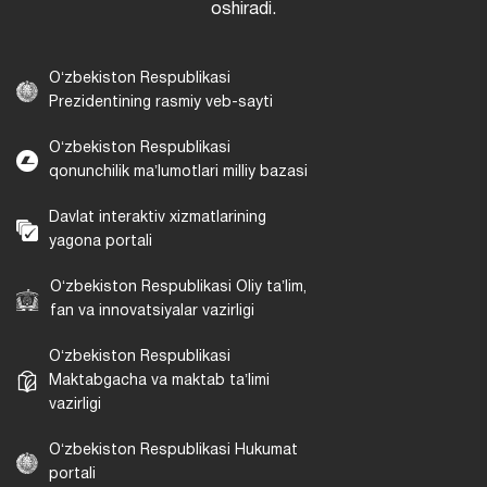
oshiradi.
Oʻzbekiston Respublikasi
Prezidentining rasmiy veb-sayti
Oʻzbekiston Respublikasi
qonunchilik maʼlumotlari milliy bazasi
Davlat interaktiv xizmatlarining
yagona portali
Oʻzbekiston Respublikasi Oliy taʼlim,
fan va innovatsiyalar vazirligi
Oʻzbekiston Respublikasi
Maktabgacha va maktab taʼlimi
vazirligi
Oʻzbekiston Respublikasi Hukumat
portali