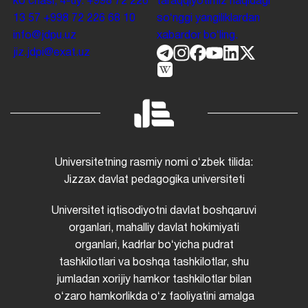
koʻchasi, 4-uy.
+998 72 226
taraqqiyotimiz haqidagi
13 57
+998 72 226 68 10
soʻnggi yangiliklardan
info@jdpu.uz
xabardor boʻling.
jiz.jdpi@exat.uz
Universitetning rasmiy nomi oʻzbek tilida:
Jizzax davlat pedagogika universiteti
Universitet iqtisodiyotni davlat boshqaruvi
organlari, mahalliy davlat hokimiyati
organlari, kadrlar boʻyicha pudrat
tashkilotlari va boshqa tashkilotlar, shu
jumladan xorijiy hamkor tashkilotlar bilan
oʻzaro hamkorlikda oʻz faoliyatini amalga