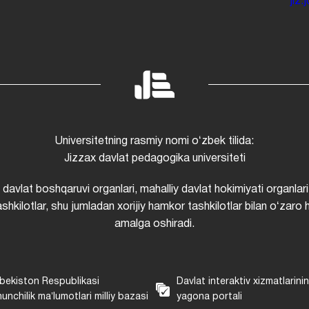
jiz
Universitetning rasmiy nomi oʻzbek tilida:
Jizzax davlat pedagogika universiteti
i davlat boshqaruvi organlari, mahalliy davlat hokimiyati organlari
shkilotlar, shu jumladan xorijiy hamkor tashkilotlar bilan oʻzaro 
amalga oshiradi.
bekiston Respublikasi
Davlat interaktiv xizmatlarini
unchilik maʼlumotlari milliy bazasi
yagona portali