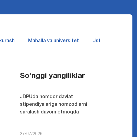
 kurash
Mahalla va universitet
Ustozlar suhbatin 
So'nggi yangiliklar
JDPUda nomdor davlat
stipendiyalariga nomzodlarni
saralash davom etmoqda
27/07/2026