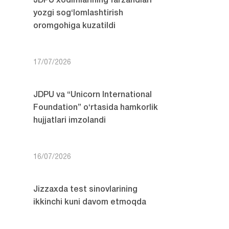
JDPU xodimlarining farzandlari
yozgi sog‘lomlashtirish
oromgohiga kuzatildi
17/07/2026
JDPU va “Unicorn International
Foundation” o‘rtasida hamkorlik
hujjatlari imzolandi
16/07/2026
Jizzaxda test sinovlarining
ikkinchi kuni davom etmoqda