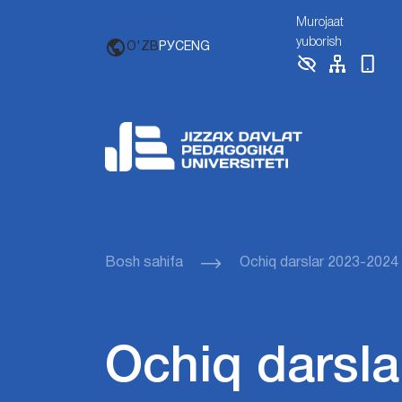
Murojaat
yuborish
O'ZB
РУС
ENG
Bosh sahifa
Ochiq darslar 2023-2024
Ochiq darsla