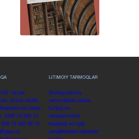
OQA
IJTIMOIY TARMOQLAR
100. Jizzax
Bizning ijtimoiy
yati, Jizzax shahri,
tarmoqlarda obuna
 Rashidov koʻchasi,
boʻling va
y.
+998 72 226 13
taraqqiyotimiz
+998 72 226 68 10
haqidagi soʻnggi
o@jdpu.uz
yangiliklardan xabardor