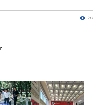
528
r