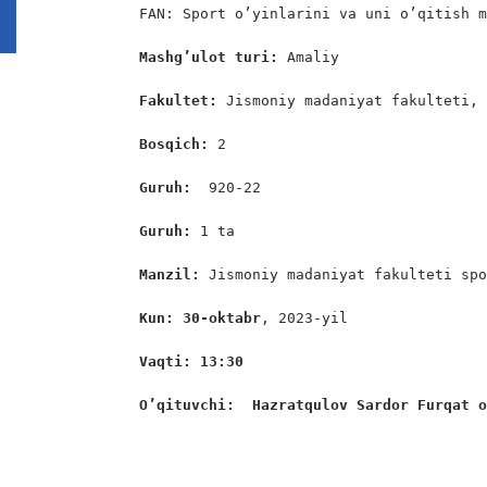
FAN: Sport o’yinlarini va uni o’qitish m
Mashg’ulot turi:
 Amaliy

Fakultet: 
Jismoniy madaniyat fakulteti, 
Bosqich: 
2

Guruh:  
920-22

Guruh: 
1 ta

Manzil: 
Jismoniy madaniyat fakulteti spo
Kun: 30-oktabr
, 2023-yil

Vaqti: 13:30
O’qituvchi:  Hazratqulov Sardor Furqat 