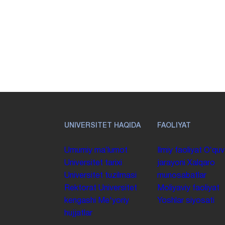
UNIVERSITET HAQIDA
FAOLIYAT
Umumiy maʼlumot
Ilmiy faoliyat
Oʻquv
Universitet tarixi
jarayoni
Xalqaro
Universitet tuzilmasi
munosabatlar
Rektorat
Universitet
Moliyaviy faoliyat
kengashi
Me'yoriy
Yoshlar siyosati
hujjatlar