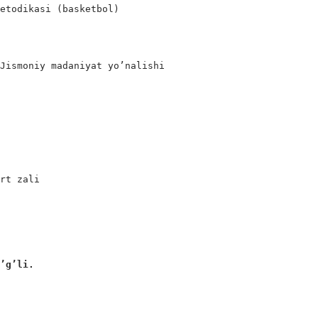
etodikasi (basketbol)

Jismoniy madaniyat yo’nalishi

rt zali

o’g’li. 