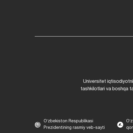
Universitet iqtisodiyotn
tashkilotlari va boshqa ta
Oʻzbekiston Respublikasi
Oʻz
Prezidentining rasmiy veb-sayti
qon