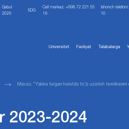
Qabul
Call markaz: +998 72 221 55
Ishonch telefon
SDG
2026
16
10
Universitet
Faoliyat
Talabalarga
Y
Mavzu: “Yakka turgan holatda to’p uzatish texnikasini 
r 2023-2024