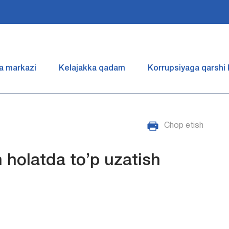
a markazi
Kelajakka qadam
Korrupsiyaga qarshi
Chop etish
 holatda to’p uzatish