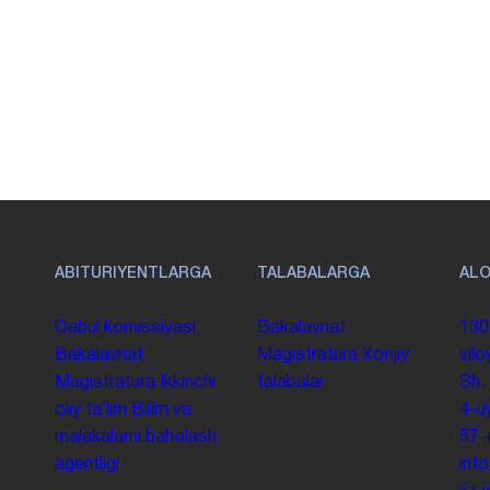
ABITURIYENTLARGA
TALABALARGA
AL
Qabul komissiyasi
Bakalavriat
130
Bakalavriat
Magistratura
Xorijiy
vilo
Magistratura
Ikkinchi
talabalar
Sh.
oliy taʼlim
Bilim va
4-u
malakalarni baholash
57
agentligi
inf