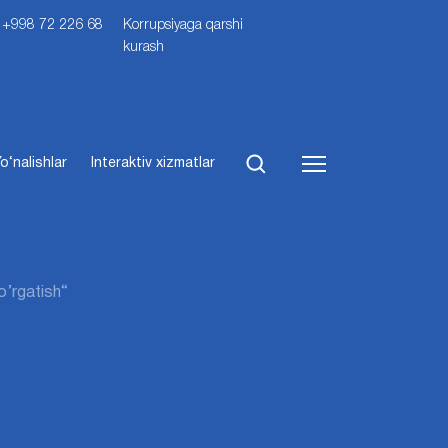
i: +998 72 226 68
Korrupsiyaga qarshi
kurash
o‘nalishlar
Interaktiv xizmatlar
o’rgatish“