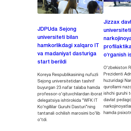
Jizzax dav
JDPUda Sejong
universitet
universiteti bilan
narkojinoya
hamkorlikdagi xalqaro IT
profilaktik
va madaniyat dasturiga
o‘rganish is
start berildi
O‘zbekiston R
Prezidenti Adm
Koreya Respublikasining nufuzli
huzuridagi Nar
Sejong universitetidan tashrif
qurollarni nazo
buyurgan 23 nafar talaba hamda
ishchi guruhi
professor-o‘qituvchilardan iborat
davlat pedago
delegatsiya ishtirokida “WFK IT
narkojinoyatlar
Ko‘ngillilar Guruhi Dasturi”ning
hamda psixotr
tantanali ochilish marosimi bo‘lib
o‘tdi.