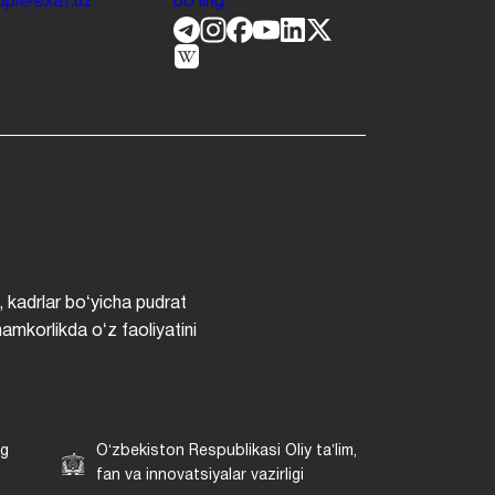
.jdpi@exat.uz
boʻling.
, kadrlar boʻyicha pudrat
hamkorlikda oʻz faoliyatini
ng
Oʻzbekiston Respublikasi Oliy taʼlim,
fan va innovatsiyalar vazirligi