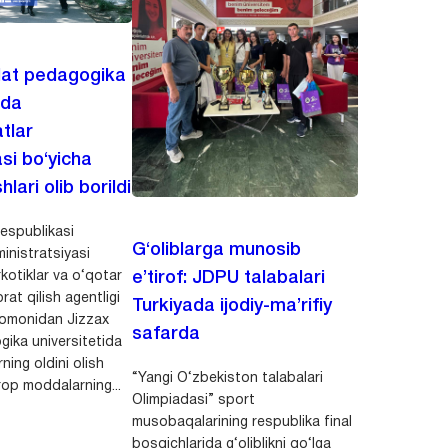
lat pedagogika
ida
tlar
asi bo‘yicha
hlari olib borildi
espublikasi
G‘oliblarga munosib
inistratsiyasi
kotiklar va o‘qotar
e’tirof: JDPU talabalari
rat qilish agentligi
Turkiyada ijodiy-ma’rifiy
 tomonidan Jizzax
safarda
gika universitetida
ning oldini olish
“Yangi O‘zbekiston talabalari
op moddalarning...
Olimpiadasi” sport
musobaqalarining respublika final
bosqichlarida g‘oliblikni qo‘lga