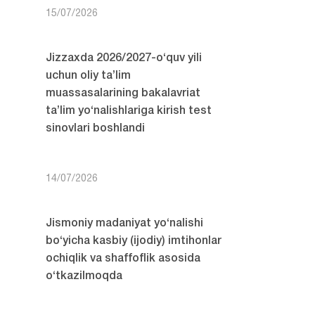
15/07/2026
Jizzaxda 2026/2027-o‘quv yili
uchun oliy ta’lim
muassasalarining bakalavriat
ta’lim yo‘nalishlariga kirish test
sinovlari boshlandi
14/07/2026
Jismoniy madaniyat yo‘nalishi
bo‘yicha kasbiy (ijodiy) imtihonlar
ochiqlik va shaffoflik asosida
o‘tkazilmoqda