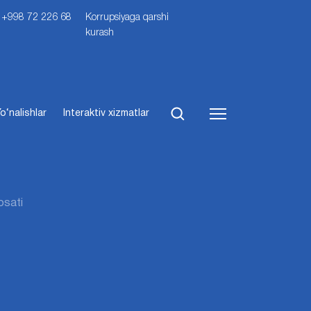
i: +998 72 226 68
Korrupsiyaga qarshi
kurash
o‘nalishlar
Interaktiv xizmatlar
osati