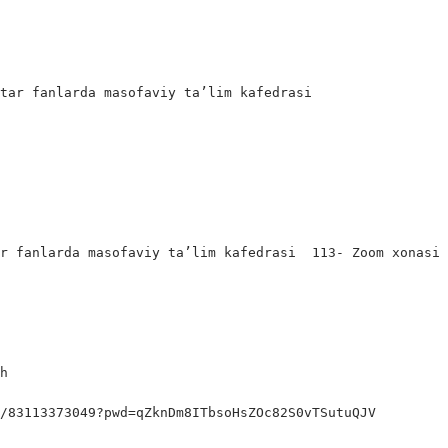
tar fanlarda masofaviy ta’lim kafedrasi

ar fanlarda masofaviy ta’lim kafedrasi
113- Zoom xonasi

h

j/83113373049?pwd=qZknDm8ITbsoHsZOc82S0vTSutuQJV