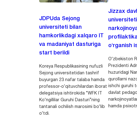
Jizzax dav
JDPUda Sejong
universitet
universiteti bilan
narkojinoya
hamkorlikdagi xalqaro IT
profilaktik
va madaniyat dasturiga
o‘rganish is
start berildi
O‘zbekiston R
Prezidenti Adm
Koreya Respublikasining nufuzli
huzuridagi Nar
Sejong universitetidan tashrif
qurollarni nazo
buyurgan 23 nafar talaba hamda
ishchi guruhi
professor-o‘qituvchilardan iborat
davlat pedago
delegatsiya ishtirokida “WFK IT
narkojinoyatlar
Ko‘ngillilar Guruhi Dasturi”ning
hamda psixotr
tantanali ochilish marosimi bo‘lib
o‘tdi.