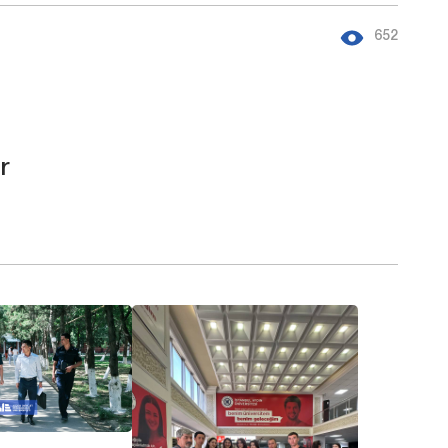
652
r