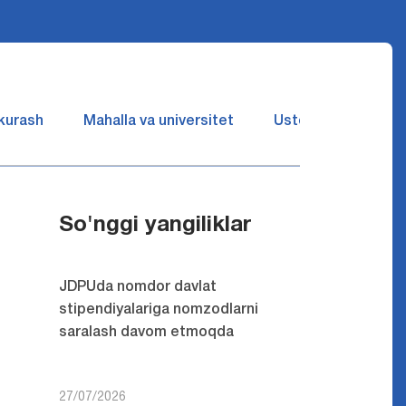
 kurash
Mahalla va universitet
Ustozlar suhbatin 
So'nggi yangiliklar
JDPUda nomdor davlat
stipendiyalariga nomzodlarni
saralash davom etmoqda
27/07/2026