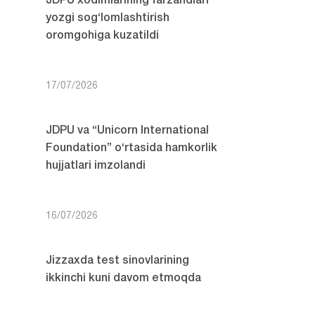
JDPU xodimlarining farzandlari
yozgi sog‘lomlashtirish
oromgohiga kuzatildi
17/07/2026
JDPU va “Unicorn International
Foundation” o‘rtasida hamkorlik
hujjatlari imzolandi
16/07/2026
Jizzaxda test sinovlarining
ikkinchi kuni davom etmoqda