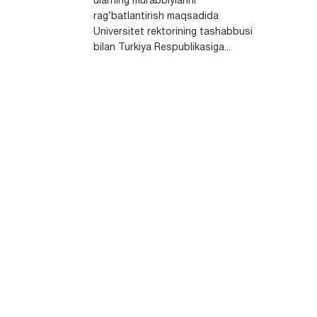
ularning murabbiylarini
rag‘batlantirish maqsadida
Universitet rektorining tashabbusi
bilan Turkiya Respublikasiga...