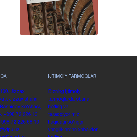
OQA
IJTIMOIY TARMOQLAR
100. Jizzax
Bizning ijtimoiy
yati, Jizzax shahri,
tarmoqlarda obuna
 Rashidov koʻchasi,
boʻling va
y.
+998 72 226 13
taraqqiyotimiz
+998 72 226 68 10
haqidagi soʻnggi
o@jdpu.uz
yangiliklardan xabardor