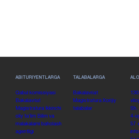
ABITURIYENTLARGA
TALABALARGA
AL
Qabul komissiyasi
Bakalavriat
130
Bakalavriat
Magistratura
Xorijiy
vilo
Magistratura
Ikkinchi
talabalar
Sh.
oliy taʼlim
Bilim va
4-u
malakalarni baholash
57
agentligi
inf