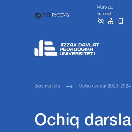
Murojaat
yuborish
O'ZB
РУС
ENG
Bosh sahifa
Ochiq darslar 2023-2024
Ochiq darsla