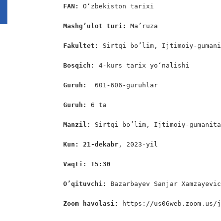
FAN:
 O‘zbekiston tarixi

Mashg’ulot turi:
 Ma’ruza

Fakultet:
 Sirtqi bo’lim, Ijtimoiy-gumani
Bosqich: 
4-kurs tarix yo‘nalishi

Guruh:  
601-606-guruhlar

Guruh: 
6 ta

Manzil: 
Sirtqi bo’lim, Ijtimoiy-gumanit
Kun: 21-dekabr
, 2023-yil

Vaqti: 15:30
O’qituvchi: 
Bazarbayev Sanjar Xamzayevic
Zoom havolasi: 
https://us06web.zoom.us/