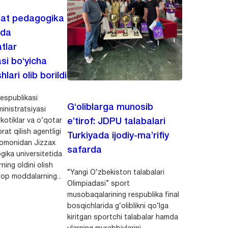
lat pedagogika
ida
tlar
asi bo‘yicha
hlari olib borildi
espublikasi
G‘oliblarga munosib
inistratsiyasi
kotiklar va o‘qotar
e’tirof: JDPU talabalari
rat qilish agentligi
Turkiyada ijodiy-ma’rifiy
 tomonidan Jizzax
safarda
gika universitetida
ning oldini olish
“Yangi O‘zbekiston talabalari
op moddalarning...
Olimpiadasi” sport
musobaqalarining respublika final
bosqichlarida g‘oliblikni qo‘lga
kiritgan sportchi talabalar hamda