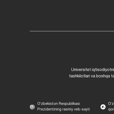
Universitet iqtisodiyotn
tashkilotlari va boshqa ta
Oʻzbekiston Respublikasi
Oʻz
Prezidentining rasmiy veb-sayti
qon