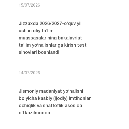
15/07/2026
Jizzaxda 2026/2027-o‘quv yili
uchun oliy ta’lim
muassasalarining bakalavriat
ta’lim yo‘nalishlariga kirish test
sinovlari boshlandi
14/07/2026
Jismoniy madaniyat yo‘nalishi
bo‘yicha kasbiy (ijodiy) imtihonlar
ochiqlik va shaffoflik asosida
o‘tkazilmoqda