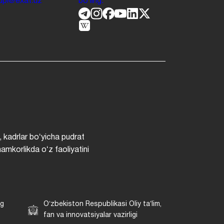
.jdpi@exat.uz
boʻling.
, kadrlar boʻyicha pudrat
hamkorlikda oʻz faoliyatini
ng
Oʻzbekiston Respublikasi Oliy taʼlim,
fan va innovatsiyalar vazirligi