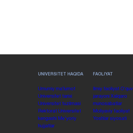
UNIVERSITET HAQIDA
FAOLIYAT
Umumiy maʼlumot
Ilmiy faoliyat
Oʻquv
Universitet tarixi
jarayoni
Xalqaro
Universitet tuzilmasi
munosabatlar
Rektorat
Universitet
Moliyaviy faoliyat
kengashi
Me'yoriy
Yoshlar siyosati
hujjatlar