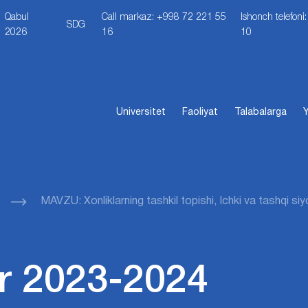
Qabul
Call markaz: +998 72 221 55
Ishonch telefon
SDG
2026
16
10
Universitet
Faoliyat
Talabalarga
Y
MAVZU: Xonliklarning tashkil topishi, Ichki va tashqi siy
r 2023-2024