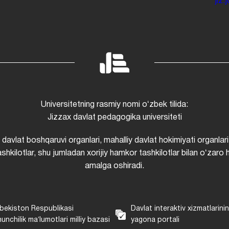
jiz
Universitetning rasmiy nomi oʻzbek tilida:
Jizzax davlat pedagogika universiteti
i davlat boshqaruvi organlari, mahalliy davlat hokimiyati organlari
shkilotlar, shu jumladan xorijiy hamkor tashkilotlar bilan oʻzaro 
amalga oshiradi.
bekiston Respublikasi
Davlat interaktiv xizmatlarini
unchilik maʼlumotlari milliy bazasi
yagona portali