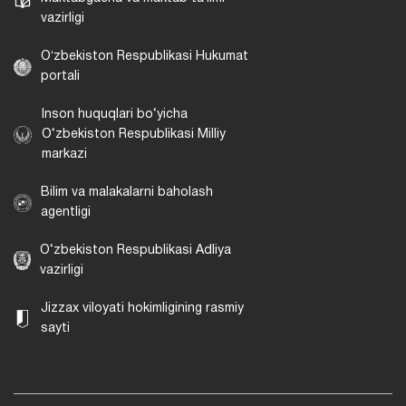
vazirligi
Oʻzbekiston Respublikasi Hukumat
portali
Inson huquqlari bo‘yicha
O‘zbekiston Respublikasi Milliy
markazi
Bilim va malakalarni baholash
agentligi
O‘zbekiston Respublikasi Adliya
vazirligi
Jizzax viloyati hokimligining rasmiy
sayti