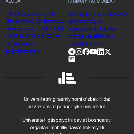
ALOQA
IJTIMOIY TARMOQLAR
130100. Jizzax viloyati,
Bizning ijtimoiy tarmoqlarda
Jizzax shahri, Sh. Rashidov
obuna boʻling va
koʻchasi, 4-uy.
+998 72 226
taraqqiyotimiz haqidagi
13 57
+998 72 226 68 10
soʻnggi yangiliklardan
info@jdpu.uz
xabardor boʻling.
jiz.jdpi@exat.uz
Universitetning rasmiy nomi oʻzbek tilida:
Jizzax davlat pedagogika universiteti
Universitet iqtisodiyotni davlat boshqaruvi
organlari, mahalliy davlat hokimiyati