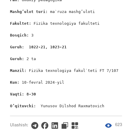
Mashg’ulot turi: 
ma`ruza mashg’uloti

Fakultet: 
Fizika texnologiya fakulteti

Bosqich: 
3

Guruh:  1022-21, 1023-21
Guruh: 
2 ta

Manzil: 
Fizika texnologiya fakul`teti FT 7/107

Kun: 
10-fevral 2024-yil

Vaqti: 8-30
O’qituvchi:  
Yunusov Dilshod Raxmatovich
623
Ulashish: