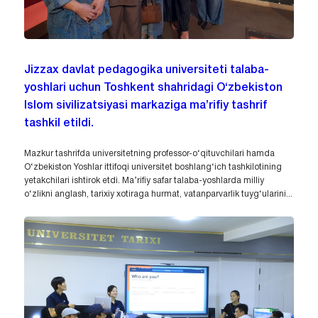
Jizzax davlat pedagogika universiteti talaba-
yoshlari uchun Toshkent shahridagi O‘zbekiston
Islom sivilizatsiyasi markaziga ma’rifiy tashrif
tashkil etildi.
Mazkur tashrifda universitetning professor-o‘qituvchilari hamda
O‘zbekiston Yoshlar ittifoqi universitet boshlang‘ich tashkilotining
yetakchilari ishtirok etdi. Ma’rifiy safar talaba-yoshlarda milliy
o‘zlikni anglash, tarixiy xotiraga hurmat, vatanparvarlik tuyg‘ularini...