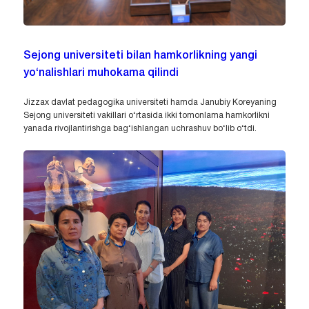
Sejong universiteti bilan hamkorlikning yangi
yo‘nalishlari muhokama qilindi
Jizzax davlat pedagogika universiteti hamda Janubiy Koreyaning
Sejong universiteti vakillari o‘rtasida ikki tomonlama hamkorlikni
yanada rivojlantirishga bag‘ishlangan uchrashuv bo‘lib o‘tdi.