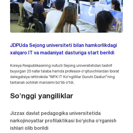
JDPUda Sejong universiteti bilan hamkorlikdagi
xalqaro IT va madaniyat dasturiga start berildi
Koreya Respublikasining nufuzli Sejong universitetidan tashrif
buyurgan 23 nafar talaba hamda professor-o‘qituvchilardan iborat
delegatsiya ishtirokida “WFK IT Ko‘ngillilar Guruhi Dasturi”ning
tantanali ochilish marosimi bo‘lib o‘tdi.
So'nggi yangiliklar
Jizzax davlat pedagogika universitetida
narkojinoyatlar profilaktikasi bo‘yicha o‘rganish
ishlari olib borildi