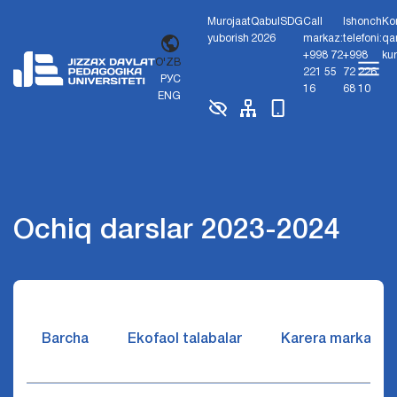
Murojaat
Qabul
SDG
Call
Ishonch
Ko
yuborish
2026
markaz:
telefoni:
qa
+998 72
+998
ku
O'ZB
221 55
72 226
РУС
16
68 10
ENG
Ochiq darslar 2023-2024
Barcha
Ekofaol talabalar
Karera markazi