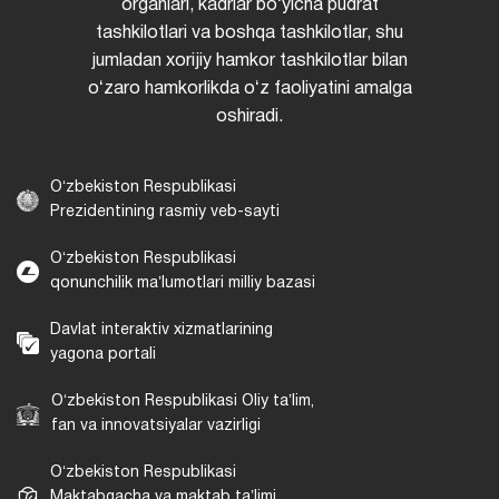
organlari, kadrlar boʻyicha pudrat
tashkilotlari va boshqa tashkilotlar, shu
jumladan xorijiy hamkor tashkilotlar bilan
oʻzaro hamkorlikda oʻz faoliyatini amalga
oshiradi.
Oʻzbekiston Respublikasi
Prezidentining rasmiy veb-sayti
Oʻzbekiston Respublikasi
qonunchilik maʼlumotlari milliy bazasi
Davlat interaktiv xizmatlarining
yagona portali
Oʻzbekiston Respublikasi Oliy taʼlim,
fan va innovatsiyalar vazirligi
Oʻzbekiston Respublikasi
Maktabgacha va maktab taʼlimi