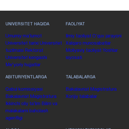
UNIVERSITET HAQIDA
FAOLIYAT
Umumiy maʼlumot
Ilmiy faoliyat
Oʻquv jarayoni
Universitet tarixi
Universitet
Xalqaro munosabatlar
tuzilmasi
Rektorat
Moliyaviy faoliyat
Yoshlar
Universitet kengashi
siyosati
Me'yoriy hujjatlar
ABITURIYENTLARGA
TALABALARGA
Qabul komissiyasi
Bakalavriat
Magistratura
Bakalavriat
Magistratura
Xorijiy talabalar
Ikkinchi oliy taʼlim
Bilim va
malakalarni baholash
agentligi