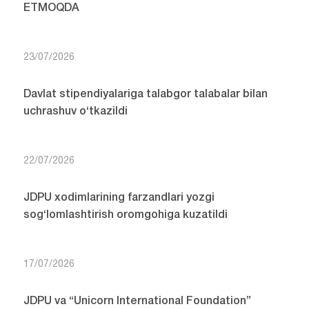
ETMOQDA
23/07/2026
Davlat stipendiyalariga talabgor talabalar bilan
uchrashuv o‘tkazildi
22/07/2026
JDPU xodimlarining farzandlari yozgi
sog‘lomlashtirish oromgohiga kuzatildi
17/07/2026
JDPU va “Unicorn International Foundation”