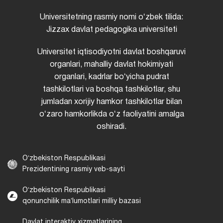
Universitetning rasmiy nomi oʻzbek tilida:
Jizzax davlat pedagogika universiteti
Universitet iqtisodiyotni davlat boshqaruvi
organlari, mahalliy davlat hokimiyati
organlari, kadrlar boʻyicha pudrat
tashkilotlari va boshqa tashkilotlar, shu
jumladan xorijiy hamkor tashkilotlar bilan
oʻzaro hamkorlikda oʻz faoliyatini amalga
oshiradi.
Oʻzbekiston Respublikasi
Prezidentining rasmiy veb-sayti
Oʻzbekiston Respublikasi
qonunchilik maʼlumotlari milliy bazasi
Davlat interaktiv xizmatlarining