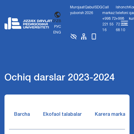
Murojaat
Qabul
SDG
Call
Ishonch
Ko
yuborish
2026
markaz:
telefoni:
qa
+998 72
+998
ku
O'ZB
221 55
72 226
РУС
16
68 10
ENG
Ochiq darslar 2023-2024
Barcha
Ekofaol talabalar
Karera markazi