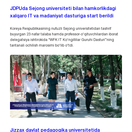
JDPUda Sejong universiteti bilan hamkorlikdagi
xalqaro IT va madaniyat dasturiga start berildi
Koreya Respublikasining nufuzli Sejong universitetidan tashrif
buyurgan 23 nafar talaba hamda professor-o‘qituvchilardan iborat
delegatsiya ishtirokida “WFK IT Ko‘ngillilar Guruhi Dasturi”ning
tantanali ochilish marosimi bo‘lib o‘tdi.
Jizzax davlat pedagogika universitetida