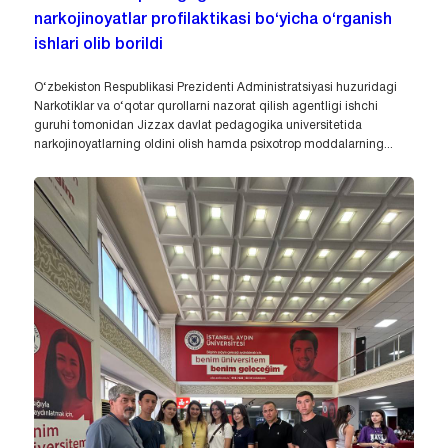
narkojinoyatlar profilaktikasi bo‘yicha o‘rganish
ishlari olib borildi
O‘zbekiston Respublikasi Prezidenti Administratsiyasi huzuridagi
Narkotiklar va o‘qotar qurollarni nazorat qilish agentligi ishchi
guruhi tomonidan Jizzax davlat pedagogika universitetida
narkojinoyatlarning oldini olish hamda psixotrop moddalarning...