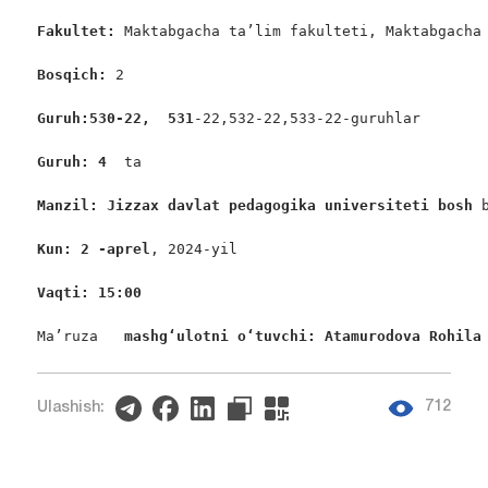
Fakultet:
 Maktabgacha ta’lim fakulteti, Maktabgacha 
Bosqich: 
2

Guruh:530-22,  531
-22,532-22,533-22-guruhlar

Guruh: 4 
 ta

Manzil: Jizzax davlat pedagogika universiteti bosh 
Kun: 2 -aprel
, 2024-yil

Vaqti: 15:00 
Ma’ruza 
  mashgʻulotni oʻtuvchi: Atamurodova Rohila
712
Ulashish: