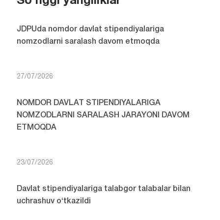
So'nggi yangiliklar
JDPUda nomdor davlat stipendiyalariga
nomzodlarni saralash davom etmoqda
27/07/2026
NOMDOR DAVLAT STIPENDIYALARIGA
NOMZODLARNI SARALASH JARAYONI DAVOM
ETMOQDA
23/07/2026
Davlat stipendiyalariga talabgor talabalar bilan
uchrashuv o‘tkazildi