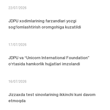
22/07/2026
JDPU xodimlarining farzandlari yozgi
sog‘lomlashtirish oromgohiga kuzatildi
17/07/2026
JDPU va “Unicorn International Foundation”
o‘rtasida hamkorlik hujjatlari imzolandi
16/07/2026
Jizzaxda test sinovlarining ikkinchi kuni davom
etmoqda