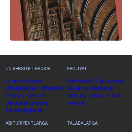
UNIVERSITET HAQIDA
FAOLIYAT
Umumiy maʼlumot
Ilmiy faoliyat
Oʻquv jarayoni
Universitet tarixi
Universitet
Xalqaro munosabatlar
tuzilmasi
Rektorat
Moliyaviy faoliyat
Yoshlar
Universitet kengashi
siyosati
Me'yoriy hujjatlar
ABITURIYENTLARGA
TALABALARGA