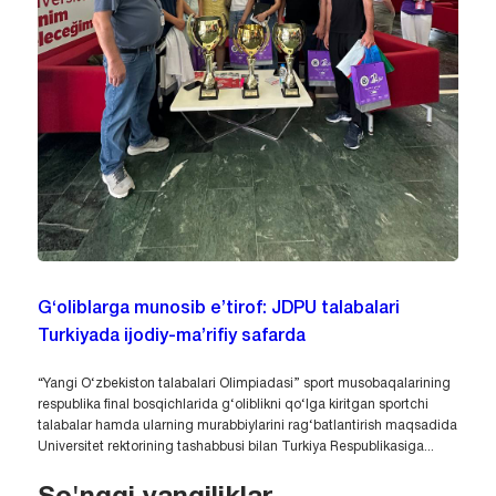
G‘oliblarga munosib e’tirof: JDPU talabalari
Turkiyada ijodiy-ma’rifiy safarda
“Yangi O‘zbekiston talabalari Olimpiadasi” sport musobaqalarining
respublika final bosqichlarida g‘oliblikni qo‘lga kiritgan sportchi
talabalar hamda ularning murabbiylarini rag‘batlantirish maqsadida
Universitet rektorining tashabbusi bilan Turkiya Respublikasiga...