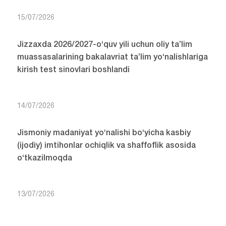
15/07/2026
Jizzaxda 2026/2027-o‘quv yili uchun oliy ta’lim
muassasalarining bakalavriat ta’lim yo‘nalishlariga
kirish test sinovlari boshlandi
14/07/2026
Jismoniy madaniyat yo‘nalishi bo‘yicha kasbiy
(ijodiy) imtihonlar ochiqlik va shaffoflik asosida
o‘tkazilmoqda
13/07/2026