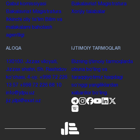
Qabul komissiyasi
Bakalavriat
Magistratura
Bakalavriat
Magistratura
Xorijiy talabalar
Ikkinchi oliy taʼlim
Bilim va
malakalarni baholash
agentligi
ALOQA
IJTIMOIY TARMOQLAR
130100. Jizzax viloyati,
Bizning ijtimoiy tarmoqlarda
Jizzax shahri, Sh. Rashidov
obuna boʻling va
koʻchasi, 4-uy.
+998 72 226
taraqqiyotimiz haqidagi
13 57
+998 72 226 68 10
soʻnggi yangiliklardan
info@jdpu.uz
xabardor boʻling.
jiz.jdpi@exat.uz