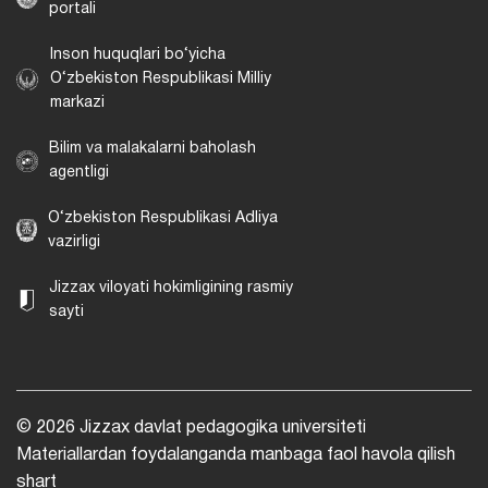
portali
Inson huquqlari bo‘yicha
O‘zbekiston Respublikasi Milliy
markazi
Bilim va malakalarni baholash
agentligi
O‘zbekiston Respublikasi Adliya
vazirligi
Jizzax viloyati hokimligining rasmiy
sayti
© 2026 Jizzax davlat pedagogika universiteti
Materiallardan foydalanganda manbaga faol havola qilish
shart