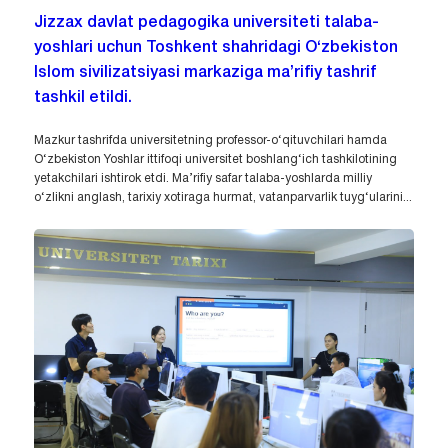
Jizzax davlat pedagogika universiteti talaba-
yoshlari uchun Toshkent shahridagi O‘zbekiston
Islom sivilizatsiyasi markaziga ma’rifiy tashrif
tashkil etildi.
Mazkur tashrifda universitetning professor-o‘qituvchilari hamda
O‘zbekiston Yoshlar ittifoqi universitet boshlang‘ich tashkilotining
yetakchilari ishtirok etdi. Ma’rifiy safar talaba-yoshlarda milliy
o‘zlikni anglash, tarixiy xotiraga hurmat, vatanparvarlik tuyg‘ularini...