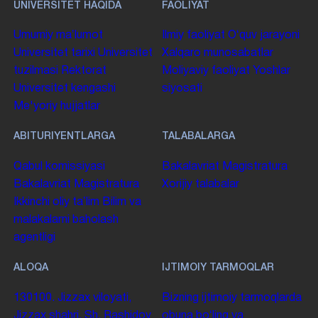
UNIVERSITET HAQIDA
FAOLIYAT
Umumiy maʼlumot
Ilmiy faoliyat
Oʻquv jarayoni
Universitet tarixi
Universitet
Xalqaro munosabatlar
tuzilmasi
Rektorat
Moliyaviy faoliyat
Yoshlar
Universitet kengashi
siyosati
Me'yoriy hujjatlar
ABITURIYENTLARGA
TALABALARGA
Qabul komissiyasi
Bakalavriat
Magistratura
Bakalavriat
Magistratura
Xorijiy talabalar
Ikkinchi oliy taʼlim
Bilim va
malakalarni baholash
agentligi
ALOQA
IJTIMOIY TARMOQLAR
130100. Jizzax viloyati,
Bizning ijtimoiy tarmoqlarda
Jizzax shahri, Sh. Rashidov
obuna boʻling va