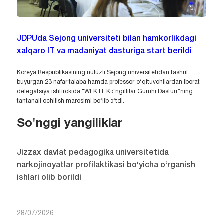
JDPUda Sejong universiteti bilan hamkorlikdagi
xalqaro IT va madaniyat dasturiga start berildi
Koreya Respublikasining nufuzli Sejong universitetidan tashrif
buyurgan 23 nafar talaba hamda professor-o‘qituvchilardan iborat
delegatsiya ishtirokida “WFK IT Ko‘ngillilar Guruhi Dasturi”ning
tantanali ochilish marosimi bo‘lib o‘tdi.
So'nggi yangiliklar
Jizzax davlat pedagogika universitetida
narkojinoyatlar profilaktikasi bo‘yicha o‘rganish
ishlari olib borildi
28/07/2026