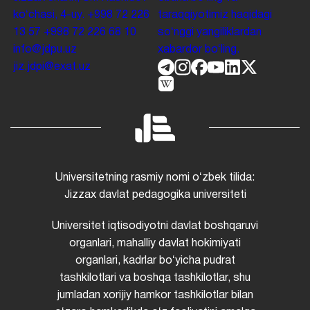
koʻchasi, 4-uy.
+998 72 226
taraqqiyotimiz haqidagi
13 57
+998 72 226 68 10
soʻnggi yangiliklardan
info@jdpu.uz
xabardor boʻling.
jiz.jdpi@exat.uz
Universitetning rasmiy nomi oʻzbek tilida:
Jizzax davlat pedagogika universiteti
Universitet iqtisodiyotni davlat boshqaruvi
organlari, mahalliy davlat hokimiyati
organlari, kadrlar boʻyicha pudrat
tashkilotlari va boshqa tashkilotlar, shu
jumladan xorijiy hamkor tashkilotlar bilan