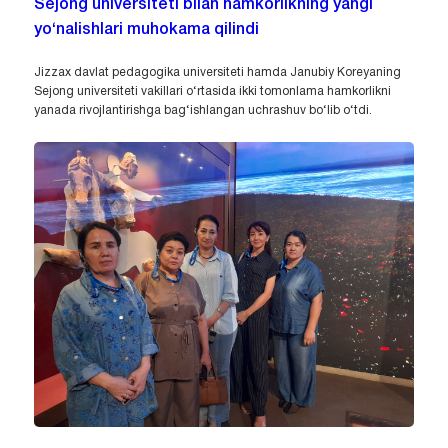
Sejong universiteti bilan hamkorlikning yangi
yo‘nalishlari muhokama qilindi
Jizzax davlat pedagogika universiteti hamda Janubiy Koreyaning
Sejong universiteti vakillari o‘rtasida ikki tomonlama hamkorlikni
yanada rivojlantirishga bag‘ishlangan uchrashuv bo‘lib o‘tdi.