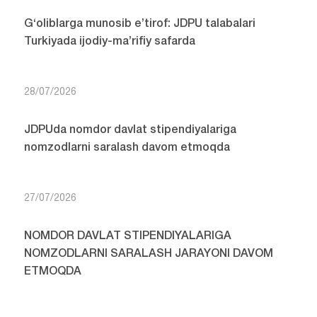
G‘oliblarga munosib e’tirof: JDPU talabalari
Turkiyada ijodiy-ma’rifiy safarda
28/07/2026
JDPUda nomdor davlat stipendiyalariga
nomzodlarni saralash davom etmoqda
27/07/2026
NOMDOR DAVLAT STIPENDIYALARIGA
NOMZODLARNI SARALASH JARAYONI DAVOM
ETMOQDA