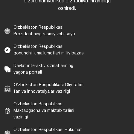
oʻzaro hamkorlikda oʻz faoliyatini amalga
oshiradi.
Oʻzbekiston Respublikasi
Prezidentining rasmiy veb-sayti
Oʻzbekiston Respublikasi
qonunchilik maʼlumotlari milliy bazasi
Davlat interaktiv xizmatlarining
yagona portali
Oʻzbekiston Respublikasi Oliy taʼlim,
fan va innovatsiyalar vazirligi
Oʻzbekiston Respublikasi
Maktabgacha va maktab taʼlimi
vazirligi
Oʻzbekiston Respublikasi Hukumat