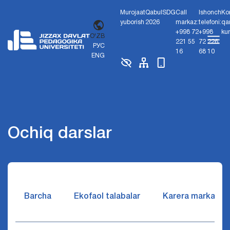
Murojaat
Qabul
SDG
Call
Ishonch
Ko
yuborish
2026
markaz:
telefoni:
qa
+998 72
+998
ku
O'ZB
221 55
72 226
РУС
16
68 10
ENG
Ochiq darslar
Barcha
Ekofaol talabalar
Karera markazi