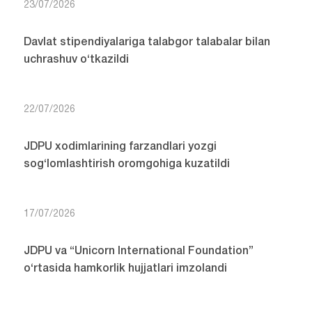
23/07/2026
Davlat stipendiyalariga talabgor talabalar bilan
uchrashuv o‘tkazildi
22/07/2026
JDPU xodimlarining farzandlari yozgi
sog‘lomlashtirish oromgohiga kuzatildi
17/07/2026
JDPU va “Unicorn International Foundation”
o‘rtasida hamkorlik hujjatlari imzolandi