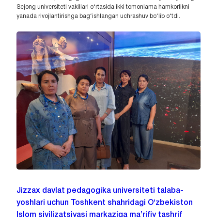
Sejong universiteti vakillari o‘rtasida ikki tomonlama hamkorlikni
yanada rivojlantirishga bag‘ishlangan uchrashuv bo‘lib o‘tdi.
Jizzax davlat pedagogika universiteti talaba-
yoshlari uchun Toshkent shahridagi O‘zbekiston
Islom sivilizatsiyasi markaziga ma’rifiy tashrif