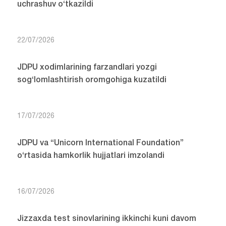
uchrashuv o‘tkazildi
22/07/2026
JDPU xodimlarining farzandlari yozgi
sog‘lomlashtirish oromgohiga kuzatildi
17/07/2026
JDPU va “Unicorn International Foundation”
o‘rtasida hamkorlik hujjatlari imzolandi
16/07/2026
Jizzaxda test sinovlarining ikkinchi kuni davom