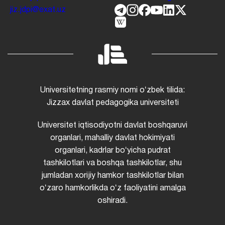
jiz.jdpi@exat.uz
Universitetning rasmiy nomi oʻzbek tilida:
Jizzax davlat pedagogika universiteti
Universitet iqtisodiyotni davlat boshqaruvi
organlari, mahalliy davlat hokimiyati
organlari, kadrlar boʻyicha pudrat
tashkilotlari va boshqa tashkilotlar, shu
jumladan xorijiy hamkor tashkilotlar bilan
oʻzaro hamkorlikda oʻz faoliyatini amalga
oshiradi.