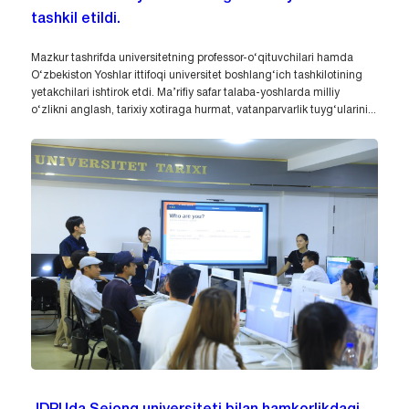
tashkil etildi.
Mazkur tashrifda universitetning professor-o‘qituvchilari hamda
O‘zbekiston Yoshlar ittifoqi universitet boshlang‘ich tashkilotining
yetakchilari ishtirok etdi. Ma’rifiy safar talaba-yoshlarda milliy
o‘zlikni anglash, tarixiy xotiraga hurmat, vatanparvarlik tuyg‘ularini...