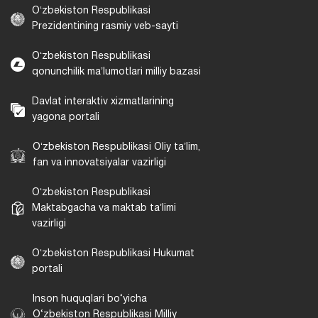
Oʻzbekiston Respublikasi
Prezidentining rasmiy veb-sayti
Oʻzbekiston Respublikasi
qonunchilik maʼlumotlari milliy bazasi
Davlat interaktiv xizmatlarining
yagona portali
Oʻzbekiston Respublikasi Oliy taʼlim,
fan va innovatsiyalar vazirligi
Oʻzbekiston Respublikasi
Maktabgacha va maktab taʼlimi
vazirligi
Oʻzbekiston Respublikasi Hukumat
portali
Inson huquqlari bo‘yicha
O‘zbekiston Respublikasi Milliy