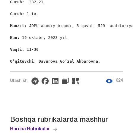
Guruh:  
232-21

Guruh: 
1 ta

Manzil: 
JDPU asosiy binosi, 5-qavat  529 -auditoriya
Kun: 19
-oktabr, 2023-yil

Vaqti: 11-30
O’qituvchi: Davurova Go’zal Akbarovna. 
624
Ulashish:
Boshqa rubrikalarda mashhur
Barcha Rubrikalar