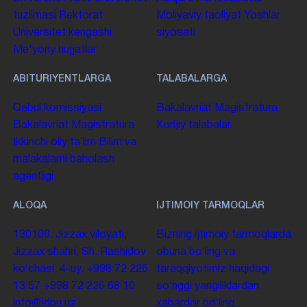
tuzilmasi
Rektorat
Moliyaviy faoliyat
Yoshlar
Universitet kengashi
siyosati
Me'yoriy hujjatlar
ABITURIYENTLARGA
TALABALARGA
Qabul komissiyasi
Bakalavriat
Magistratura
Bakalavriat
Magistratura
Xorijiy talabalar
Ikkinchi oliy taʼlim
Bilim va
malakalarni baholash
agentligi
ALOQA
IJTIMOIY TARMOQLAR
130100. Jizzax viloyati,
Bizning ijtimoiy tarmoqlarda
Jizzax shahri, Sh. Rashidov
obuna boʻling va
koʻchasi, 4-uy.
+998 72 226
taraqqiyotimiz haqidagi
13 57
+998 72 226 68 10
soʻnggi yangiliklardan
info@jdpu.uz
xabardor boʻling.