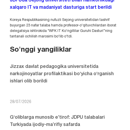
JDPUda Sejong universiteti bilan hamkorlikdagi
xalqaro IT va madaniyat dasturiga start berildi
Koreya Respublikasining nufuzli Sejong universitetidan tashrif
buyurgan 23 nafar talaba hamda professor-o‘qituvchilardan iborat
delegatsiya ishtirokida “WFK IT Ko‘ngillilar Guruhi Dasturi”ning
tantanali ochilish marosimi bo‘lib o‘tdi.
So'nggi yangiliklar
Jizzax davlat pedagogika universitetida
narkojinoyatlar profilaktikasi bo‘yicha o‘rganish
ishlari olib borildi
28/07/2026
G‘oliblarga munosib e’tirof: JDPU talabalari
Turkiyada ijodiy-ma’rifiy safarda