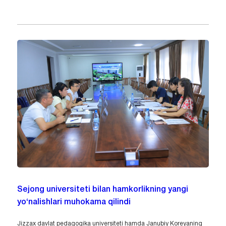
Sejong universiteti bilan hamkorlikning yangi
yo‘nalishlari muhokama qilindi
Jizzax davlat pedagogika universiteti hamda Janubiy Koreyaning