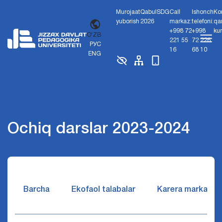
Murojaat
Qabul
SDG
Call
Ishonch
Ko
yuborish
2026
markaz:
telefoni:
qa
+998 72
+998
ku
O'ZB
221 55
72 226
РУС
16
68 10
ENG
Ochiq darslar 2023-2024
Barcha
Ekofaol talabalar
Karera markazi