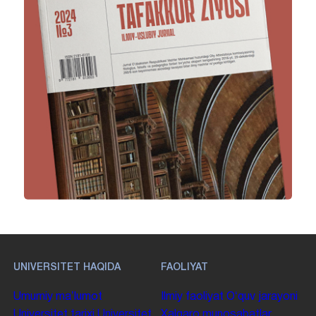
UNIVERSITET HAQIDA
FAOLIYAT
Umumiy maʼlumot
Ilmiy faoliyat
Oʻquv jarayoni
Universitet tarixi
Universitet
Xalqaro munosabatlar