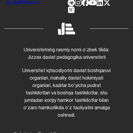
jiz.jdpi@exat.uz
Universitetning rasmiy nomi oʻzbek tilida:
Jizzax davlat pedagogika universiteti
Universitet iqtisodiyotni davlat boshqaruvi
organlari, mahalliy davlat hokimiyati
organlari, kadrlar boʻyicha pudrat
tashkilotlari va boshqa tashkilotlar, shu
jumladan xorijiy hamkor tashkilotlar bilan
oʻzaro hamkorlikda oʻz faoliyatini amalga
oshiradi.