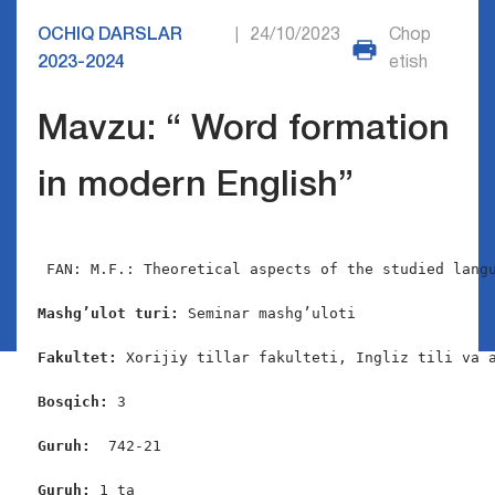
OCHIQ DARSLAR
24/10/2023
Chop
|
2023-2024
etish
Mavzu: “ Word formation
in modern English”
FAN: M.F.: Theoretical aspects of the studied langu
Mashg’ulot turi:
 Seminar mashg’uloti

Fakultet:
 Xorijiy tillar fakulteti, Ingliz tili va a
Bosqich: 
3

Guruh:  
742-21

Guruh: 
1 ta
