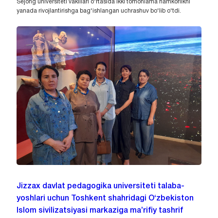
Sejong universiteti vakillari o‘rtasida ikki tomonlama hamkorlikni
yanada rivojlantirishga bag‘ishlangan uchrashuv bo‘lib o‘tdi.
Jizzax davlat pedagogika universiteti talaba-
yoshlari uchun Toshkent shahridagi O‘zbekiston
Islom sivilizatsiyasi markaziga ma’rifiy tashrif