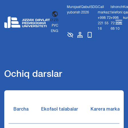
Murojaat
Qabul
SDG
Call
Ishonch
Ko
yuborish
2026
markaz:
telefoni:
qa
+998 72
+998
ku
O'ZB
221 55
72 226
РУС
16
68 10
ENG
Ochiq darslar
Barcha
Ekofaol talabalar
Karera markazi