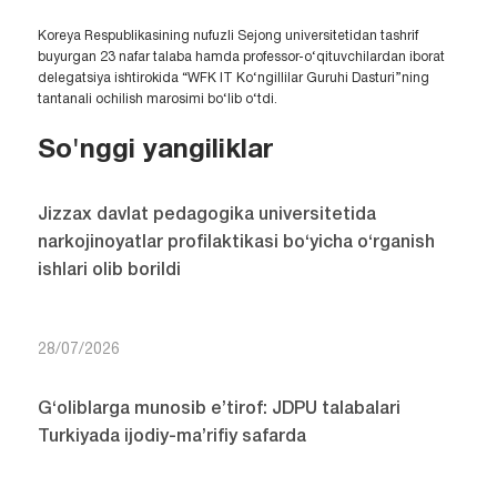
Koreya Respublikasining nufuzli Sejong universitetidan tashrif
buyurgan 23 nafar talaba hamda professor-o‘qituvchilardan iborat
delegatsiya ishtirokida “WFK IT Ko‘ngillilar Guruhi Dasturi”ning
tantanali ochilish marosimi bo‘lib o‘tdi.
So'nggi yangiliklar
Jizzax davlat pedagogika universitetida
narkojinoyatlar profilaktikasi bo‘yicha o‘rganish
ishlari olib borildi
28/07/2026
G‘oliblarga munosib e’tirof: JDPU talabalari
Turkiyada ijodiy-ma’rifiy safarda