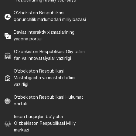
Prezidentining rasmiy veb-sayti
Oʻzbekiston Respublikasi
qonunchilik maʼlumotlari milliy bazasi
Davlat interaktiv xizmatlarining
yagona portali
Oʻzbekiston Respublikasi Oliy taʼlim,
fan va innovatsiyalar vazirligi
Oʻzbekiston Respublikasi
Maktabgacha va maktab taʼlimi
vazirligi
Oʻzbekiston Respublikasi Hukumat
portali
Inson huquqlari bo‘yicha
O‘zbekiston Respublikasi Milliy
markazi