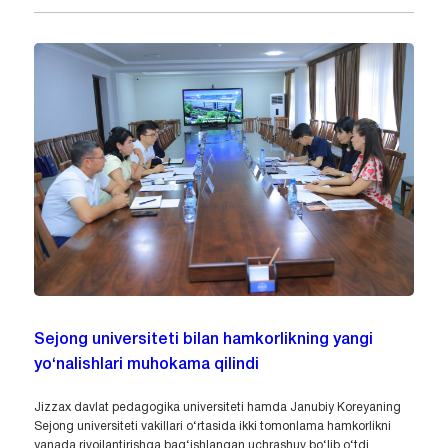
Sejong universiteti bilan hamkorlikning yangi
yo‘nalishlari muhokama qilindi
Jizzax davlat pedagogika universiteti hamda Janubiy Koreyaning
Sejong universiteti vakillari o‘rtasida ikki tomonlama hamkorlikni
yanada rivojlantirishga bag‘ishlangan uchrashuv bo‘lib o‘tdi.