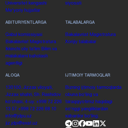
Universitet kengashi
siyosati
Me'yoriy hujjatlar
ABITURIYENTLARGA
TALABALARGA
Qabul komissiyasi
Bakalavriat
Magistratura
Bakalavriat
Magistratura
Xorijiy talabalar
Ikkinchi oliy taʼlim
Bilim va
malakalarni baholash
agentligi
ALOQA
IJTIMOIY TARMOQLAR
130100. Jizzax viloyati,
Bizning ijtimoiy tarmoqlarda
Jizzax shahri, Sh. Rashidov
obuna boʻling va
koʻchasi, 4-uy.
+998 72 226
taraqqiyotimiz haqidagi
13 57
+998 72 226 68 10
soʻnggi yangiliklardan
info@jdpu.uz
xabardor boʻling.
jiz.jdpi@exat.uz