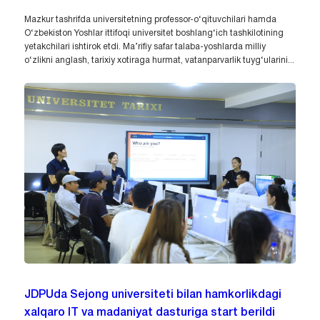
Mazkur tashrifda universitetning professor-o‘qituvchilari hamda
O‘zbekiston Yoshlar ittifoqi universitet boshlang‘ich tashkilotining
yetakchilari ishtirok etdi. Ma’rifiy safar talaba-yoshlarda milliy
o‘zlikni anglash, tarixiy xotiraga hurmat, vatanparvarlik tuyg‘ularini...
JDPUda Sejong universiteti bilan hamkorlikdagi
xalqaro IT va madaniyat dasturiga start berildi