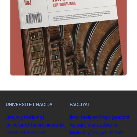
UNIVERSITET HAQIDA
FAOLIYAT
Umumiy maʼlumot
Ilmiy faoliyat
Oʻquv jarayoni
Universitet tarixi
Universitet
Xalqaro munosabatlar
tuzilmasi
Rektorat
Moliyaviy faoliyat
Yoshlar