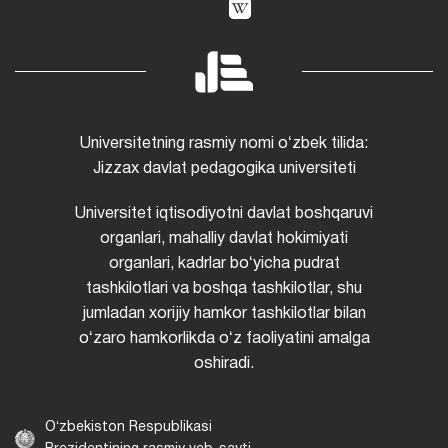
Universitetning rasmiy nomi oʻzbek tilida:
Jizzax davlat pedagogika universiteti
Universitet iqtisodiyotni davlat boshqaruvi
organlari, mahalliy davlat hokimiyati
organlari, kadrlar boʻyicha pudrat
tashkilotlari va boshqa tashkilotlar, shu
jumladan xorijiy hamkor tashkilotlar bilan
oʻzaro hamkorlikda oʻz faoliyatini amalga
oshiradi.
Oʻzbekiston Respublikasi