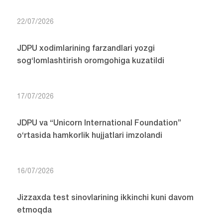
22/07/2026
JDPU xodimlarining farzandlari yozgi
sog‘lomlashtirish oromgohiga kuzatildi
17/07/2026
JDPU va “Unicorn International Foundation”
o‘rtasida hamkorlik hujjatlari imzolandi
16/07/2026
Jizzaxda test sinovlarining ikkinchi kuni davom
etmoqda