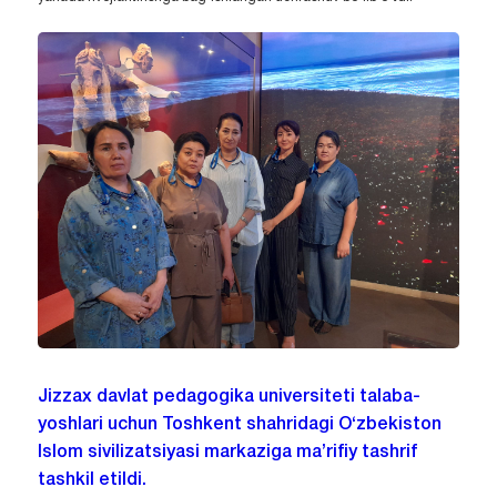
Jizzax davlat pedagogika universiteti talaba-
yoshlari uchun Toshkent shahridagi O‘zbekiston
Islom sivilizatsiyasi markaziga ma’rifiy tashrif
tashkil etildi.