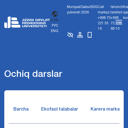
Murojaat
Qabul
SDG
Call
Ishonch
Ko
yuborish
2026
markaz:
telefoni:
qa
+998 72
+998
ku
O'ZB
221 55
72 226
РУС
16
68 10
ENG
Ochiq darslar
Barcha
Ekofaol talabalar
Karera markazi