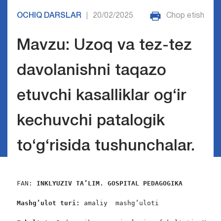
OCHIQ DARSLAR
20/02/2025
Chop etish
|
Mavzu: Uzoq va tez-tez
davolanishni taqazo
etuvchi kasalliklar og‘ir
kechuvchi patalogik
to‘g‘risida tushunchalar.
FAN: 
INKLYUZIV TA’LIM. GOSPITAL PEDAGOGIKA
Mashg’ulot turi:
 amaliy  mashg’uloti
