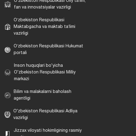
Oʻzbekiston Respublikasi Oliy taʼlim,
fan va innovatsiyalar vazirligi
Oʻzbekiston Respublikasi
Maktabgacha va maktab taʼlimi
vazirligi
Oʻzbekiston Respublikasi Hukumat
portali
Inson huquqlari bo‘yicha
O‘zbekiston Respublikasi Milliy
markazi
Bilim va malakalarni baholash
agentligi
O‘zbekiston Respublikasi Adliya
vazirligi
Jizzax viloyati hokimligining rasmiy