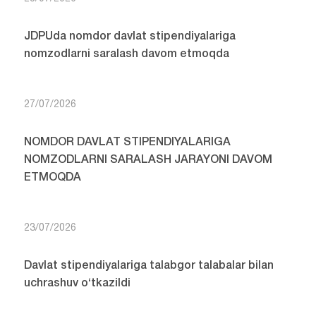
JDPUda nomdor davlat stipendiyalariga
nomzodlarni saralash davom etmoqda
27/07/2026
NOMDOR DAVLAT STIPENDIYALARIGA
NOMZODLARNI SARALASH JARAYONI DAVOM
ETMOQDA
23/07/2026
Davlat stipendiyalariga talabgor talabalar bilan
uchrashuv o‘tkazildi