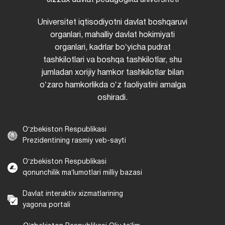
Universitet iqtisodiyotni davlat boshqaruvi
organlari, mahalliy davlat hokimiyati
organlari, kadrlar boʻyicha pudrat
tashkilotlari va boshqa tashkilotlar, shu
jumladan xorijiy hamkor tashkilotlar bilan
oʻzaro hamkorlikda oʻz faoliyatini amalga
oshiradi.
Oʻzbekiston Respublikasi
Prezidentining rasmiy veb-sayti
Oʻzbekiston Respublikasi
qonunchilik maʼlumotlari milliy bazasi
Davlat interaktiv xizmatlarining
yagona portali