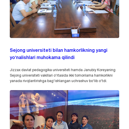
Sejong universiteti bilan hamkorlikning yangi
yo‘nalishlari muhokama qilindi
Jizzax davlat pedagogika universiteti hamda Janubiy Koreyaning
Sejong universiteti vakillari o‘rtasida ikki tomonlama hamkorlikni
yanada rivojlantirishga bag‘ishlangan uchrashuv bo‘lib o‘tdi.