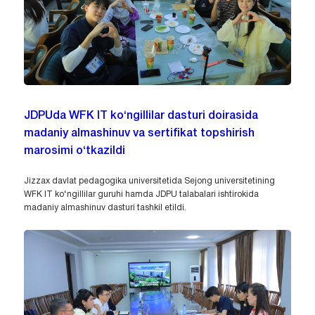
JDPUda WFK IT ko‘ngillilar dasturi doirasida
madaniy almashinuv va sertifikat topshirish
marosimi o‘tkazildi
Jizzax davlat pedagogika universitetida Sejong universitetining
WFK IT ko‘ngillilar guruhi hamda JDPU talabalari ishtirokida
madaniy almashinuv dasturi tashkil etildi.