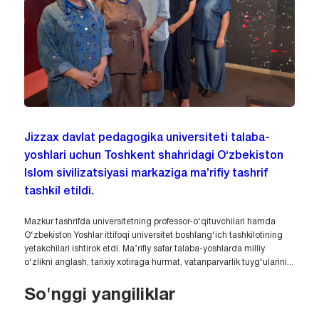
Jizzax davlat pedagogika universiteti talaba-
yoshlari uchun Toshkent shahridagi O‘zbekiston
Islom sivilizatsiyasi markaziga ma’rifiy tashrif
tashkil etildi.
Mazkur tashrifda universitetning professor-o‘qituvchilari hamda
O‘zbekiston Yoshlar ittifoqi universitet boshlang‘ich tashkilotining
yetakchilari ishtirok etdi. Ma’rifiy safar talaba-yoshlarda milliy
o‘zlikni anglash, tarixiy xotiraga hurmat, vatanparvarlik tuyg‘ularini...
So'nggi yangiliklar