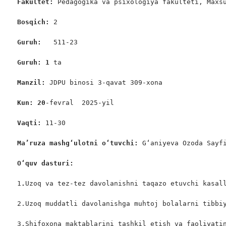
Fakultet:
 Pedagogika va psixologiya fakulteti, Maxsu
Bosqich: 
2

Guruh:  
 511-23

Guruh: 1 
ta

Manzil: 
JDPU binosi 3-qavat 309-xona

Kun: 20
-fevral  2025-yil

Vaqti: 
11-30

Ma’ruza mashgʻulotni oʻtuvchi: 
G‘aniyeva Ozoda Sayfi
O‘quv dasturi:
1
.
Uzoq va tez-tez davolanishni taqazo etuvchi kasall
2.Uzoq muddatli davolanishga muhtoj bolalarni tibbiy
3.Shifoxona maktablarini tashkil etish va faoliyati