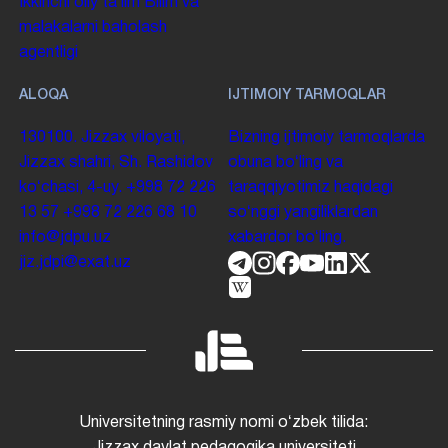
Ikkinchi oliy taʼlim
Bilim va
malakalarni baholash
agentligi
ALOQA
IJTIMOIY TARMOQLAR
130100. Jizzax viloyati,
Bizning ijtimoiy tarmoqlarda
Jizzax shahri, Sh. Rashidov
obuna boʻling va
koʻchasi, 4-uy.
+998 72 226
taraqqiyotimiz haqidagi
13 57
+998 72 226 68 10
soʻnggi yangiliklardan
info@jdpu.uz
xabardor boʻling.
jiz.jdpi@exat.uz
Universitetning rasmiy nomi oʻzbek tilida:
Jizzax davlat pedagogika universiteti