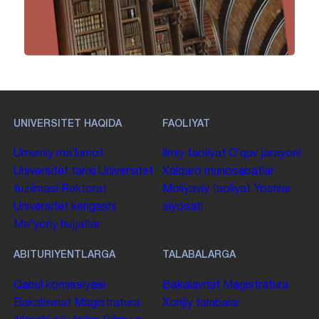
UNIVERSITET HAQIDA
FAOLIYAT
Umumiy maʼlumot
Ilmiy faoliyat
Oʻquv jarayoni
Universitet tarixi
Universitet
Xalqaro munosabatlar
tuzilmasi
Rektorat
Moliyaviy faoliyat
Yoshlar
Universitet kengashi
siyosati
Me'yoriy hujjatlar
ABITURIYENTLARGA
TALABALARGA
Qabul komissiyasi
Bakalavriat
Magistratura
Bakalavriat
Magistratura
Xorijiy talabalar