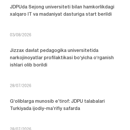
JDPUda Sejong universiteti bilan hamkorlikdagi
xalqaro IT va madaniyat dasturiga start berildi
03/08/2026
Jizzax davlat pedagogika universitetida
narkojinoyatlar profilaktikasi bo‘yicha o‘rganish
ishlari olib borildi
28/07/2026
G‘oliblarga munosib e’tirof: JDPU talabalari
Turkiyada ijodiy-ma’rifiy safarda
28/07/2026