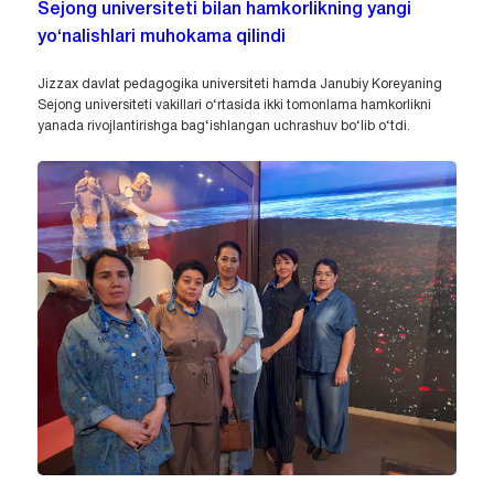
Sejong universiteti bilan hamkorlikning yangi
yo‘nalishlari muhokama qilindi
Jizzax davlat pedagogika universiteti hamda Janubiy Koreyaning
Sejong universiteti vakillari o‘rtasida ikki tomonlama hamkorlikni
yanada rivojlantirishga bag‘ishlangan uchrashuv bo‘lib o‘tdi.