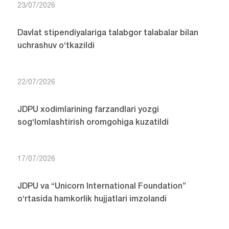
23/07/2026
Davlat stipendiyalariga talabgor talabalar bilan
uchrashuv o‘tkazildi
22/07/2026
JDPU xodimlarining farzandlari yozgi
sog‘lomlashtirish oromgohiga kuzatildi
17/07/2026
JDPU va “Unicorn International Foundation”
o‘rtasida hamkorlik hujjatlari imzolandi