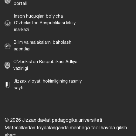
portali
Inson huquqlari bo‘yicha
O‘zbekiston Respublikasi Milliy
markazi
Bilim va malakalarni baholash
agentligi
O‘zbekiston Respublikasi Adliya
vazirligi
Jizzax viloyati hokimligining rasmiy
sayti
© 2026 Jizzax davlat pedagogika universiteti
Materiallardan foydalanganda manbaga faol havola qilish
shart