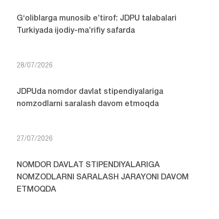
G‘oliblarga munosib e’tirof: JDPU talabalari
Turkiyada ijodiy-ma’rifiy safarda
28/07/2026
JDPUda nomdor davlat stipendiyalariga
nomzodlarni saralash davom etmoqda
27/07/2026
NOMDOR DAVLAT STIPENDIYALARIGA
NOMZODLARNI SARALASH JARAYONI DAVOM
ETMOQDA