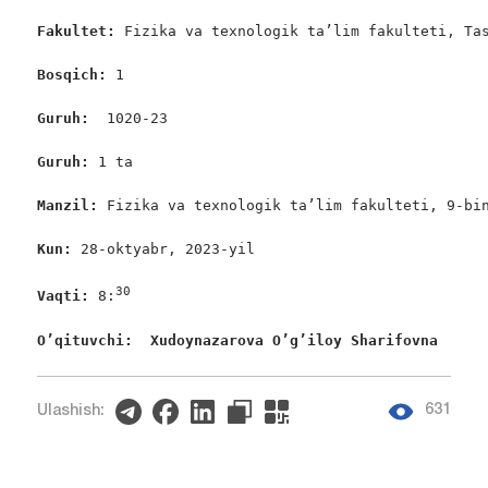
Fakultet:
 Fizika va texnologik ta’lim fakulteti, Tas
Bosqich: 
1

Guruh:  
1020-23

Guruh: 
1 ta

Manzil: 
Fizika va texnologik ta’lim fakulteti, 9-bin
Kun: 
28-oktyabr, 2023-yil

30
Vaqti: 
8:
O’qituvchi:  Xudoynazarova O’g’iloy Sharifovna 
631
Ulashish: