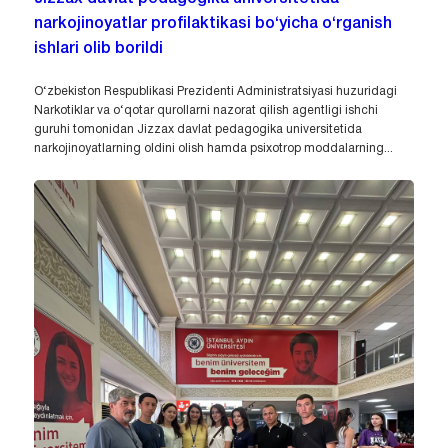
narkojinoyatlar profilaktikasi bo‘yicha o‘rganish
ishlari olib borildi
O‘zbekiston Respublikasi Prezidenti Administratsiyasi huzuridagi
Narkotiklar va o‘qotar qurollarni nazorat qilish agentligi ishchi
guruhi tomonidan Jizzax davlat pedagogika universitetida
narkojinoyatlarning oldini olish hamda psixotrop moddalarning...