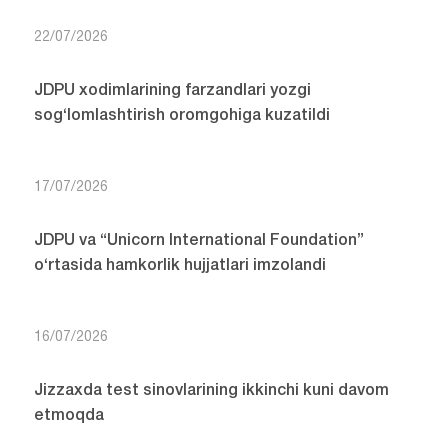
22/07/2026
JDPU xodimlarining farzandlari yozgi
sog‘lomlashtirish oromgohiga kuzatildi
17/07/2026
JDPU va “Unicorn International Foundation”
o‘rtasida hamkorlik hujjatlari imzolandi
16/07/2026
Jizzaxda test sinovlarining ikkinchi kuni davom
etmoqda