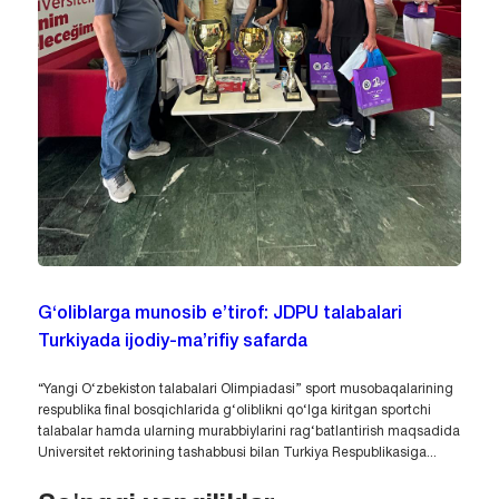
G‘oliblarga munosib e’tirof: JDPU talabalari
Turkiyada ijodiy-ma’rifiy safarda
“Yangi O‘zbekiston talabalari Olimpiadasi” sport musobaqalarining
respublika final bosqichlarida g‘oliblikni qo‘lga kiritgan sportchi
talabalar hamda ularning murabbiylarini rag‘batlantirish maqsadida
Universitet rektorining tashabbusi bilan Turkiya Respublikasiga...