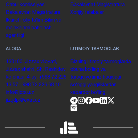
Qabul komissiyasi
Bakalavriat
Magistratura
Bakalavriat
Magistratura
Xorijiy talabalar
Ikkinchi oliy taʼlim
Bilim va
malakalarni baholash
agentligi
ALOQA
IJTIMOIY TARMOQLAR
130100. Jizzax viloyati,
Bizning ijtimoiy tarmoqlarda
Jizzax shahri, Sh. Rashidov
obuna boʻling va
koʻchasi, 4-uy.
+998 72 226
taraqqiyotimiz haqidagi
13 57
+998 72 226 68 10
soʻnggi yangiliklardan
info@jdpu.uz
xabardor boʻling.
jiz.jdpi@exat.uz