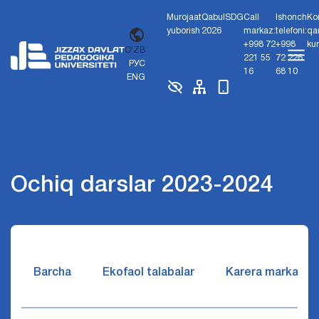
Murojaat
Qabul
SDG
Call
Ishonch
Ko
yuborish
2026
markaz:
telefoni:
qa
+998 72
+998
ku
O'ZB
221 55
72 226
РУС
16
68 10
ENG
Ochiq darslar 2023-2024
Barcha
Ekofaol talabalar
Karera markazi