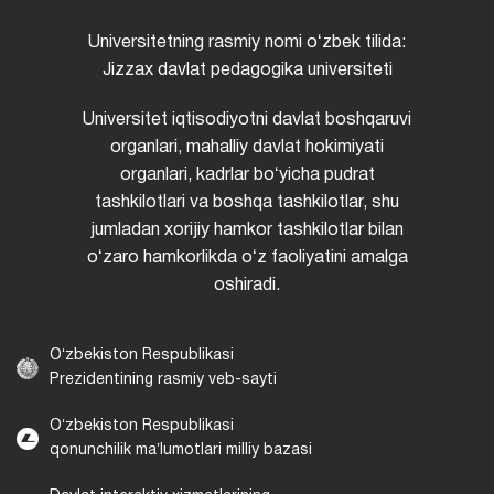
Universitetning rasmiy nomi oʻzbek tilida:
Jizzax davlat pedagogika universiteti
Universitet iqtisodiyotni davlat boshqaruvi
organlari, mahalliy davlat hokimiyati
organlari, kadrlar boʻyicha pudrat
tashkilotlari va boshqa tashkilotlar, shu
jumladan xorijiy hamkor tashkilotlar bilan
oʻzaro hamkorlikda oʻz faoliyatini amalga
oshiradi.
Oʻzbekiston Respublikasi
Prezidentining rasmiy veb-sayti
Oʻzbekiston Respublikasi
qonunchilik maʼlumotlari milliy bazasi