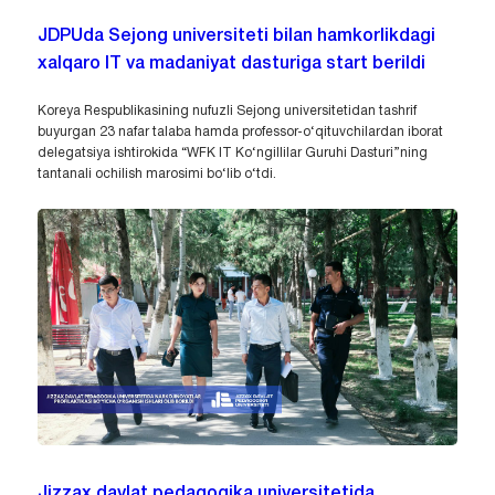
JDPUda Sejong universiteti bilan hamkorlikdagi
xalqaro IT va madaniyat dasturiga start berildi
Koreya Respublikasining nufuzli Sejong universitetidan tashrif
buyurgan 23 nafar talaba hamda professor-o‘qituvchilardan iborat
delegatsiya ishtirokida “WFK IT Ko‘ngillilar Guruhi Dasturi”ning
tantanali ochilish marosimi bo‘lib o‘tdi.
Jizzax davlat pedagogika universitetida