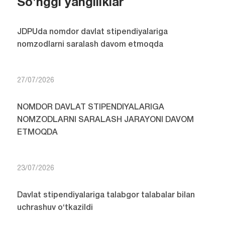
So'nggi yangiliklar
JDPUda nomdor davlat stipendiyalariga
nomzodlarni saralash davom etmoqda
27/07/2026
NOMDOR DAVLAT STIPENDIYALARIGA
NOMZODLARNI SARALASH JARAYONI DAVOM
ETMOQDA
23/07/2026
Davlat stipendiyalariga talabgor talabalar bilan
uchrashuv o‘tkazildi