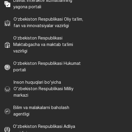
Davlat interaktiv xizmatlarining
yagona portali
Oʻzbekiston Respublikasi Oliy taʼlim,
fan va innovatsiyalar vazirligi
Oʻzbekiston Respublikasi
Maktabgacha va maktab taʼlimi
vazirligi
Oʻzbekiston Respublikasi Hukumat
portali
Inson huquqlari bo‘yicha
O‘zbekiston Respublikasi Milliy
markazi
Bilim va malakalarni baholash
agentligi
O‘zbekiston Respublikasi Adliya