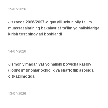
15/07/2026
Jizzaxda 2026/2027-o‘quv yili uchun oliy ta’lim
muassasalarining bakalavriat ta’lim yo‘nalishlariga
kirish test sinovlari boshlandi
14/07/2026
Jismoniy madaniyat yo‘nalishi bo‘yicha kasbiy
(ijodiy) imtihonlar ochiqlik va shaffoflik asosida
o‘tkazilmoqda
13/07/2026