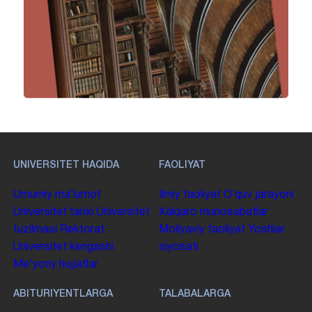
UNIVERSITET HAQIDA
FAOLIYAT
Umumiy maʼlumot
Ilmiy faoliyat
Oʻquv jarayoni
Universitet tarixi
Universitet
Xalqaro munosabatlar
tuzilmasi
Rektorat
Moliyaviy faoliyat
Yoshlar
Universitet kengashi
siyosati
Me'yoriy hujjatlar
ABITURIYENTLARGA
TALABALARGA