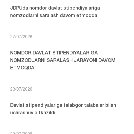
JDPUda nomdor davlat stipendiyalariga
nomzodlarni saralash davom etmoqda
27/07/2026
NOMDOR DAVLAT STIPENDIYALARIGA
NOMZODLARNI SARALASH JARAYONI DAVOM
ETMOQDA
23/07/2026
Davlat stipendiyalariga talabgor talabalar bilan
uchrashuv o‘tkazildi