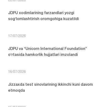
22/07/2026
JDPU xodimlarining farzandlari yozgi
sog‘lomlashtirish oromgohiga kuzatildi
17/07/2026
JDPU va “Unicorn International Foundation”
o‘rtasida hamkorlik hujjatlari imzolandi
16/07/2026
Jizzaxda test sinovlarining ikkinchi kuni davom
etmoqda