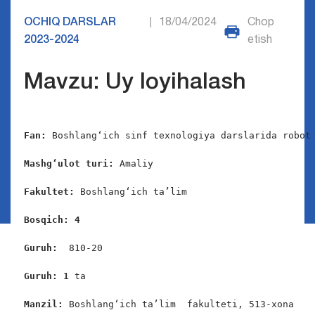
OCHIQ DARSLAR
18/04/2024
Chop
|
2023-2024
etish
Mavzu: Uy loyihalash
Fan: 
Boshlang‘ich sinf texnologiya darslarida robot 
Mashg‘ulot turi:
 Amaliy

Fakultet:
 Boshlang‘ich ta’lim

Bosqich: 4
Guruh:  
810-20

Guruh: 1
 ta

Manzil: 
Boshlang‘ich ta’lim  fakulteti, 513-xona
