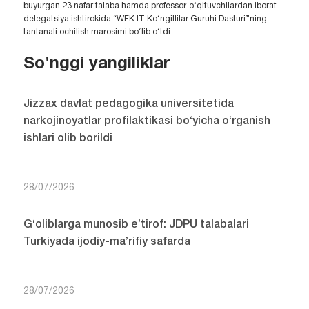
buyurgan 23 nafar talaba hamda professor-o‘qituvchilardan iborat
delegatsiya ishtirokida “WFK IT Ko‘ngillilar Guruhi Dasturi”ning
tantanali ochilish marosimi bo‘lib o‘tdi.
So'nggi yangiliklar
Jizzax davlat pedagogika universitetida
narkojinoyatlar profilaktikasi bo‘yicha o‘rganish
ishlari olib borildi
28/07/2026
G‘oliblarga munosib e’tirof: JDPU talabalari
Turkiyada ijodiy-ma’rifiy safarda
28/07/2026