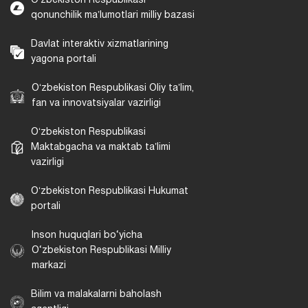
Oʻzbekiston Respublikasi
qonunchilik maʼlumotlari milliy bazasi
Davlat interaktiv xizmatlarining
yagona portali
Oʻzbekiston Respublikasi Oliy taʼlim,
fan va innovatsiyalar vazirligi
Oʻzbekiston Respublikasi
Maktabgacha va maktab taʼlimi
vazirligi
Oʻzbekiston Respublikasi Hukumat
portali
Inson huquqlari bo‘yicha
O‘zbekiston Respublikasi Milliy
markazi
Bilim va malakalarni baholash