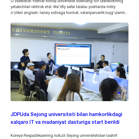
O‘zbekiston Yoshlar ittifoqi universitet boshlang‘ich tashkilotining
yetakchilari ishtirok etdi. Ma’rifiy safar talaba-yoshlarda milliy
o‘zlikni anglash, tarixiy xotiraga hurmat, vatanparvarlik tuyg‘ularini...
JDPUda Sejong universiteti bilan hamkorlikdagi
xalqaro IT va madaniyat dasturiga start berildi
Koreya Respublikasining nufuzli Sejong universitetidan tashrif