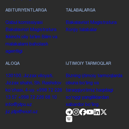
ABITURIYENTLARGA
TALABALARGA
Qabul komissiyasi
Bakalavriat
Magistratura
Bakalavriat
Magistratura
Xorijiy talabalar
Ikkinchi oliy taʼlim
Bilim va
malakalarni baholash
agentligi
ALOQA
IJTIMOIY TARMOQLAR
130100. Jizzax viloyati,
Bizning ijtimoiy tarmoqlarda
Jizzax shahri, Sh. Rashidov
obuna boʻling va
koʻchasi, 4-uy.
+998 72 226
taraqqiyotimiz haqidagi
13 57
+998 72 226 68 10
soʻnggi yangiliklardan
info@jdpu.uz
xabardor boʻling.
jiz.jdpi@exat.uz