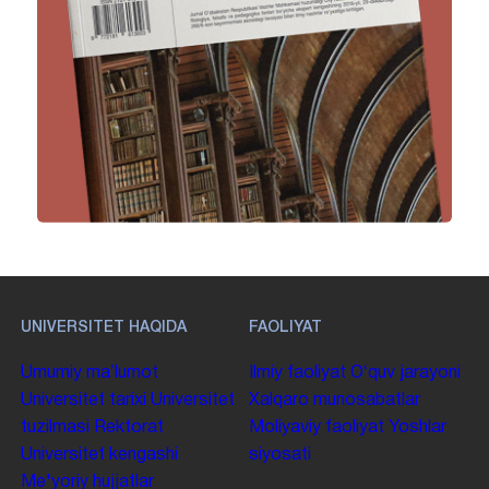
UNIVERSITET HAQIDA
FAOLIYAT
Umumiy maʼlumot
Ilmiy faoliyat
Oʻquv jarayoni
Universitet tarixi
Universitet
Xalqaro munosabatlar
tuzilmasi
Rektorat
Moliyaviy faoliyat
Yoshlar
Universitet kengashi
siyosati
Me'yoriy hujjatlar