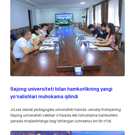
Sejong universiteti bilan hamkorlikning yangi
yo‘nalishlari muhokama qilindi
Jizzax davlat pedagogika universiteti hamda Janubiy Koreyaning
Sejong universiteti vakillari o‘rtasida ikki tomonlama hamkorlikni
yanada rivojlantirishga bag‘ishlangan uchrashuv bo‘lib o‘tdi.