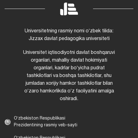
Universitetning rasmiy nomi oʻzbek tilida:
Jizzax davlat pedagogika universiteti
Universitet iqtisodiyotni davlat boshqaruvi
organlari, mahalliy davlat hokimiyati
organlari, kadrlar boʻyicha pudrat
tashkilotlari va boshqa tashkilotlar, shu
jumladan xorijiy hamkor tashkilotlar bilan
oʻzaro hamkorlikda oʻz faoliyatini amalga
oshiradi.
Oʻzbekiston Respublikasi
Prezidentining rasmiy veb-sayti