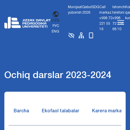
Murojaat
Qabul
SDG
Call
Ishonch
Ko
yuborish
2026
markaz:
telefoni:
qa
+998 72
+998
ku
O'ZB
221 55
72 226
РУС
16
68 10
ENG
Ochiq darslar 2023-2024
Barcha
Ekofaol talabalar
Karera markazi