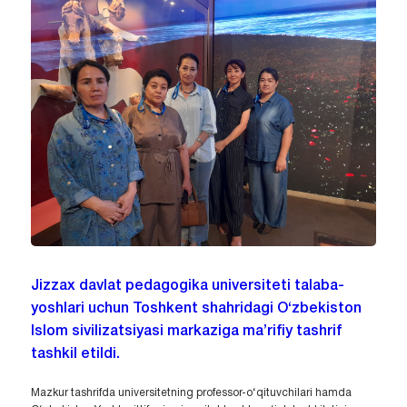
Jizzax davlat pedagogika universiteti talaba-
yoshlari uchun Toshkent shahridagi O‘zbekiston
Islom sivilizatsiyasi markaziga ma’rifiy tashrif
tashkil etildi.
Mazkur tashrifda universitetning professor-o‘qituvchilari hamda