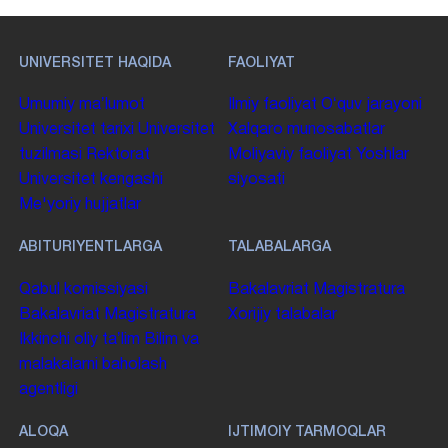
UNIVERSITET HAQIDA
FAOLIYAT
Umumiy maʼlumot
Ilmiy faoliyat
Oʻquv jarayoni
Universitet tarixi
Universitet
Xalqaro munosabatlar
tuzilmasi
Rektorat
Moliyaviy faoliyat
Yoshlar
Universitet kengashi
siyosati
Me'yoriy hujjatlar
ABITURIYENTLARGA
TALABALARGA
Qabul komissiyasi
Bakalavriat
Magistratura
Bakalavriat
Magistratura
Xorijiy talabalar
Ikkinchi oliy taʼlim
Bilim va
malakalarni baholash
agentligi
ALOQA
IJTIMOIY TARMOQLAR