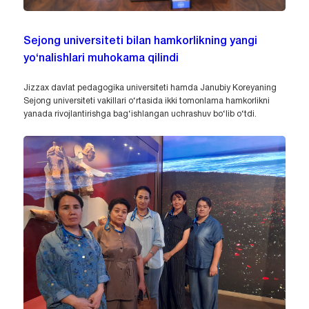
Sejong universiteti bilan hamkorlikning yangi
yo‘nalishlari muhokama qilindi
Jizzax davlat pedagogika universiteti hamda Janubiy Koreyaning
Sejong universiteti vakillari o‘rtasida ikki tomonlama hamkorlikni
yanada rivojlantirishga bag‘ishlangan uchrashuv bo‘lib o‘tdi.