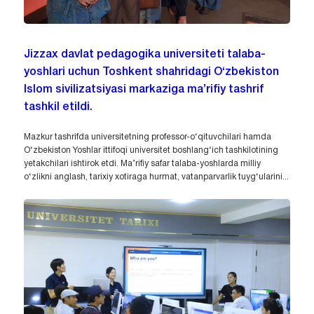
Jizzax davlat pedagogika universiteti talaba-
yoshlari uchun Toshkent shahridagi O‘zbekiston
Islom sivilizatsiyasi markaziga ma’rifiy tashrif
tashkil etildi.
Mazkur tashrifda universitetning professor-o‘qituvchilari hamda
O‘zbekiston Yoshlar ittifoqi universitet boshlang‘ich tashkilotining
yetakchilari ishtirok etdi. Ma’rifiy safar talaba-yoshlarda milliy
o‘zlikni anglash, tarixiy xotiraga hurmat, vatanparvarlik tuyg‘ularini...