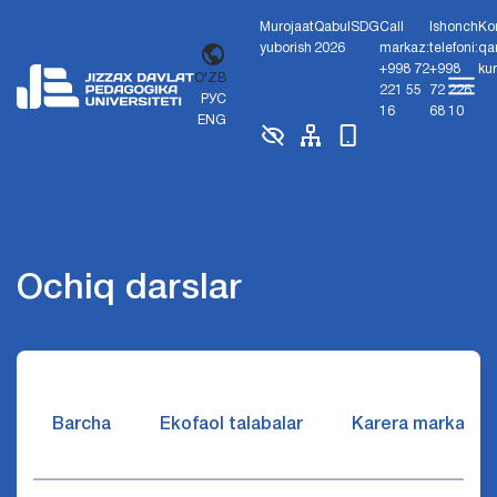
Murojaat
Qabul
SDG
Call
Ishonch
Ko
yuborish
2026
markaz:
telefoni:
qa
+998 72
+998
ku
O'ZB
221 55
72 226
РУС
16
68 10
ENG
Ochiq darslar
Barcha
Ekofaol talabalar
Karera markazi