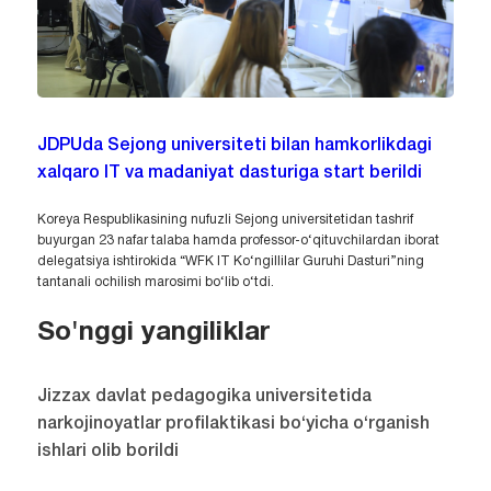
JDPUda Sejong universiteti bilan hamkorlikdagi
xalqaro IT va madaniyat dasturiga start berildi
Koreya Respublikasining nufuzli Sejong universitetidan tashrif
buyurgan 23 nafar talaba hamda professor-o‘qituvchilardan iborat
delegatsiya ishtirokida “WFK IT Ko‘ngillilar Guruhi Dasturi”ning
tantanali ochilish marosimi bo‘lib o‘tdi.
So'nggi yangiliklar
Jizzax davlat pedagogika universitetida
narkojinoyatlar profilaktikasi bo‘yicha o‘rganish
ishlari olib borildi