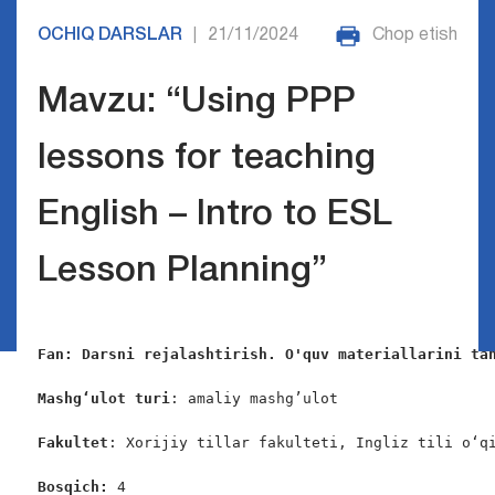
OCHIQ DARSLAR
21/11/2024
Chop etish
|
Mavzu: “Using PPP
lessons for teaching
English – Intro to ESL
Lesson Planning”
Fan: Darsni rejalashtirish. O'quv materiallarini ta
Mashg‘ulot turi
: amaliy mashg’ulot

Fakultet
: Xorijiy tillar fakulteti, Ingliz tili o‘qi
Bosqich:
 4
