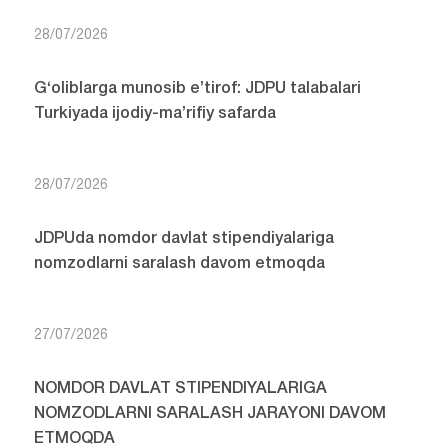
28/07/2026
G‘oliblarga munosib e’tirof: JDPU talabalari
Turkiyada ijodiy-ma’rifiy safarda
28/07/2026
JDPUda nomdor davlat stipendiyalariga
nomzodlarni saralash davom etmoqda
27/07/2026
NOMDOR DAVLAT STIPENDIYALARIGA
NOMZODLARNI SARALASH JARAYONI DAVOM
ETMOQDA