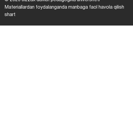
© 2026 Jizzax davlat pedagogika universiteti
Materiallardan foydalanganda manbaga faol havola qilish
shart