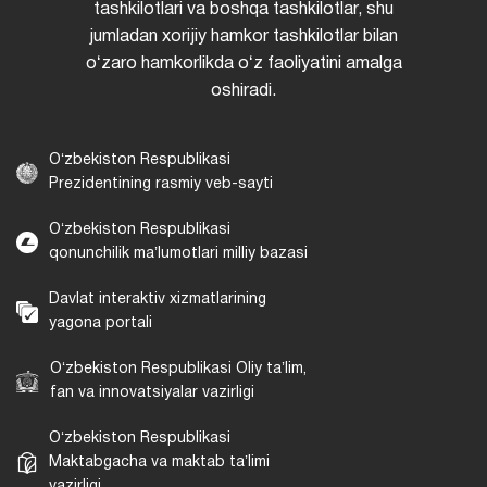
tashkilotlari va boshqa tashkilotlar, shu
jumladan xorijiy hamkor tashkilotlar bilan
oʻzaro hamkorlikda oʻz faoliyatini amalga
oshiradi.
Oʻzbekiston Respublikasi
Prezidentining rasmiy veb-sayti
Oʻzbekiston Respublikasi
qonunchilik maʼlumotlari milliy bazasi
Davlat interaktiv xizmatlarining
yagona portali
Oʻzbekiston Respublikasi Oliy taʼlim,
fan va innovatsiyalar vazirligi
Oʻzbekiston Respublikasi
Maktabgacha va maktab taʼlimi
vazirligi