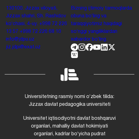
130100. Jizzax viloyati,
Bizning ijtimoiy tarmoqlarda
Jizzax shahri, Sh. Rashidov
obuna boʻling va
koʻchasi, 4-uy.
+998 72 226
taraqqiyotimiz haqidagi
13 57
+998 72 226 68 10
soʻnggi yangiliklardan
info@jdpu.uz
xabardor boʻling.
jiz.jdpi@exat.uz
Universitetning rasmiy nomi oʻzbek tilida:
Jizzax davlat pedagogika universiteti
Universitet iqtisodiyotni davlat boshqaruvi
organlari, mahalliy davlat hokimiyati
organlari, kadrlar boʻyicha pudrat