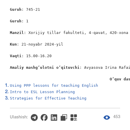
Guruh
: 745-21

Guruh
: 1

Manzil
: Xorijiy tillar fakulteti, 4-qavat, 420-xona

Kun
: 21-noyabr 2024-yil

Vaqti
: 15.00-16.20

Amaliy mashg‘ulotni o‘qituvchi
: Avyasova Irina Rafai
O‘quv da
Using PPP lessons for teaching English
Intro to ESL Lesson Planning
Strategies for Effective Teaching
453
Ulashish: