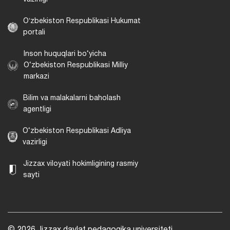
Oʻzbekiston Respublikasi Hukumat
portali
Inson huquqlari bo‘yicha
O‘zbekiston Respublikasi Milliy
markazi
Bilim va malakalarni baholash
agentligi
O‘zbekiston Respublikasi Adliya
vazirligi
Jizzax viloyati hokimligining rasmiy
sayti