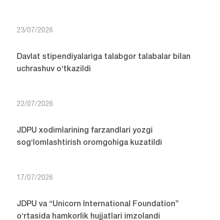
23/07/2026
Davlat stipendiyalariga talabgor talabalar bilan
uchrashuv o‘tkazildi
22/07/2026
JDPU xodimlarining farzandlari yozgi
sog‘lomlashtirish oromgohiga kuzatildi
17/07/2026
JDPU va “Unicorn International Foundation”
o‘rtasida hamkorlik hujjatlari imzolandi