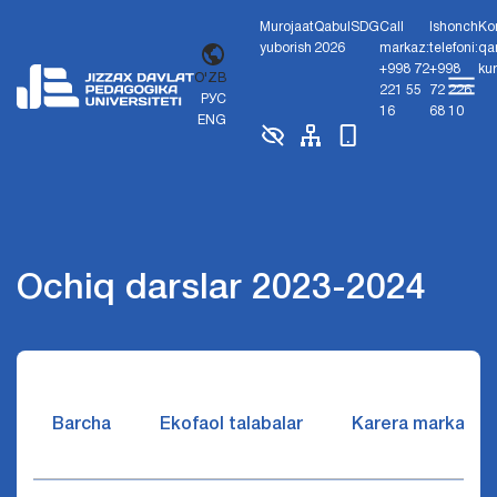
Murojaat
Qabul
SDG
Call
Ishonch
Ko
yuborish
2026
markaz:
telefoni:
qa
+998 72
+998
ku
O'ZB
221 55
72 226
РУС
16
68 10
ENG
Ochiq darslar 2023-2024
Barcha
Ekofaol talabalar
Karera markazi