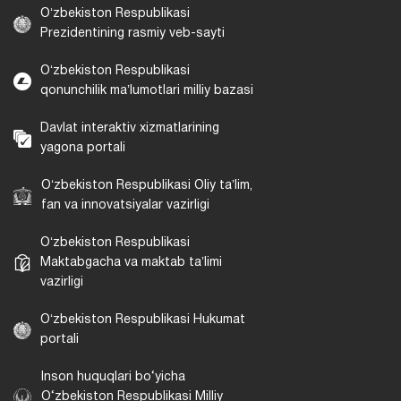
Oʻzbekiston Respublikasi
Prezidentining rasmiy veb-sayti
Oʻzbekiston Respublikasi
qonunchilik maʼlumotlari milliy bazasi
Davlat interaktiv xizmatlarining
yagona portali
Oʻzbekiston Respublikasi Oliy taʼlim,
fan va innovatsiyalar vazirligi
Oʻzbekiston Respublikasi
Maktabgacha va maktab taʼlimi
vazirligi
Oʻzbekiston Respublikasi Hukumat
portali
Inson huquqlari bo‘yicha
O‘zbekiston Respublikasi Milliy