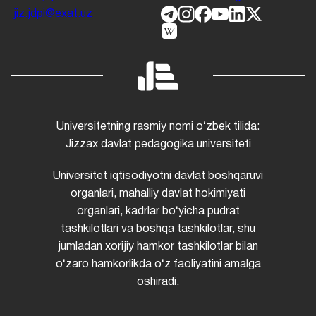
jiz.jdpi@exat.uz
Universitetning rasmiy nomi oʻzbek tilida:
Jizzax davlat pedagogika universiteti
Universitet iqtisodiyotni davlat boshqaruvi
organlari, mahalliy davlat hokimiyati
organlari, kadrlar boʻyicha pudrat
tashkilotlari va boshqa tashkilotlar, shu
jumladan xorijiy hamkor tashkilotlar bilan
oʻzaro hamkorlikda oʻz faoliyatini amalga
oshiradi.