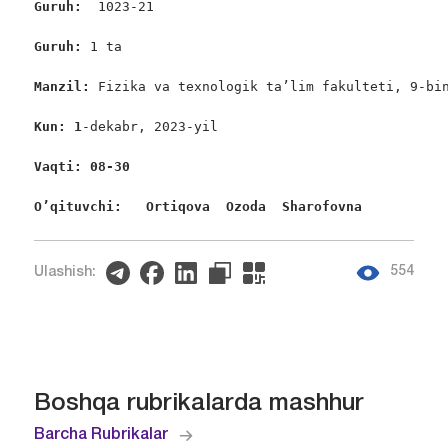
Guruh:  
1023-21

Guruh: 
1 ta

Manzil: 
Fizika va texnologik ta’lim fakulteti, 9-bin
Kun: 1
-dekabr, 2023-yil

Vaqti: 08-30
O’qituvchi:   Ortiqova  Ozoda  Sharofovna
554
Ulashish:
Boshqa rubrikalarda mashhur
Barcha Rubrikalar