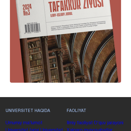
UNIVERSITET HAQIDA
FAOLIYAT
Umumiy maʼlumot
Ilmiy faoliyat
Oʻquv jarayoni
Universitet tarixi
Universitet
Xalqaro munosabatlar