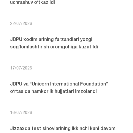
uchrashuv o‘tkazildi
22/07/2026
JDPU xodimlarining farzandlari yozgi
sog‘lomlashtirish oromgohiga kuzatildi
17/07/2026
JDPU va “Unicorn International Foundation”
o‘rtasida hamkorlik hujjatlari imzolandi
16/07/2026
Jizzaxda test sinovlarining ikkinchi kuni davom