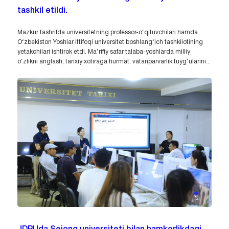
tashkil etildi.
Mazkur tashrifda universitetning professor-o‘qituvchilari hamda
O‘zbekiston Yoshlar ittifoqi universitet boshlang‘ich tashkilotining
yetakchilari ishtirok etdi. Ma’rifiy safar talaba-yoshlarda milliy
o‘zlikni anglash, tarixiy xotiraga hurmat, vatanparvarlik tuyg‘ularini...