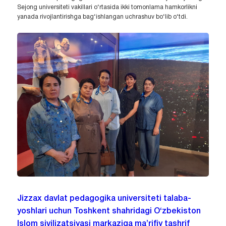
Sejong universiteti vakillari o‘rtasida ikki tomonlama hamkorlikni
yanada rivojlantirishga bag‘ishlangan uchrashuv bo‘lib o‘tdi.
Jizzax davlat pedagogika universiteti talaba-
yoshlari uchun Toshkent shahridagi O‘zbekiston
Islom sivilizatsiyasi markaziga ma’rifiy tashrif