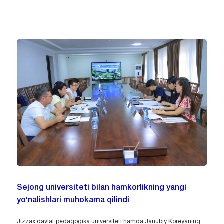
Sejong universiteti bilan hamkorlikning yangi
yo‘nalishlari muhokama qilindi
Jizzax davlat pedagogika universiteti hamda Janubiy Koreyaning