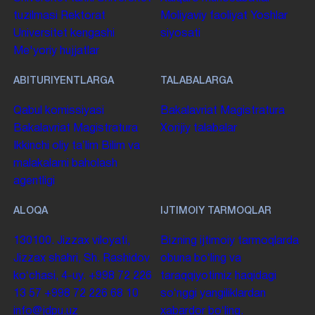
tuzilmasi
Rektorat
Moliyaviy faoliyat
Yoshlar
Universitet kengashi
siyosati
Me'yoriy hujjatlar
ABITURIYENTLARGA
TALABALARGA
Qabul komissiyasi
Bakalavriat
Magistratura
Bakalavriat
Magistratura
Xorijiy talabalar
Ikkinchi oliy taʼlim
Bilim va
malakalarni baholash
agentligi
ALOQA
IJTIMOIY TARMOQLAR
130100. Jizzax viloyati,
Bizning ijtimoiy tarmoqlarda
Jizzax shahri, Sh. Rashidov
obuna boʻling va
koʻchasi, 4-uy.
+998 72 226
taraqqiyotimiz haqidagi
13 57
+998 72 226 68 10
soʻnggi yangiliklardan
info@jdpu.uz
xabardor boʻling.