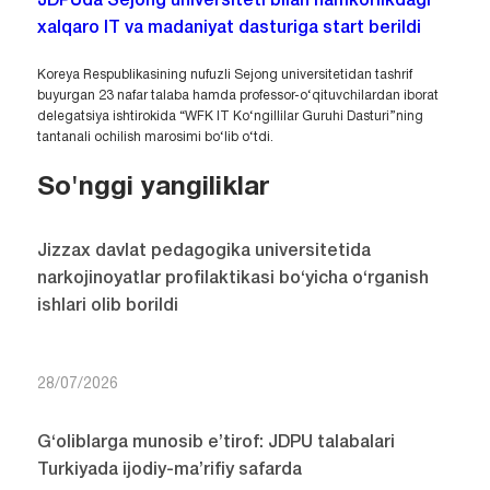
JDPUda Sejong universiteti bilan hamkorlikdagi
xalqaro IT va madaniyat dasturiga start berildi
Koreya Respublikasining nufuzli Sejong universitetidan tashrif
buyurgan 23 nafar talaba hamda professor-o‘qituvchilardan iborat
delegatsiya ishtirokida “WFK IT Ko‘ngillilar Guruhi Dasturi”ning
tantanali ochilish marosimi bo‘lib o‘tdi.
So'nggi yangiliklar
Jizzax davlat pedagogika universitetida
narkojinoyatlar profilaktikasi bo‘yicha o‘rganish
ishlari olib borildi
28/07/2026
G‘oliblarga munosib e’tirof: JDPU talabalari
Turkiyada ijodiy-ma’rifiy safarda