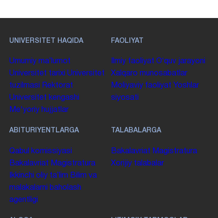
UNIVERSITET HAQIDA
FAOLIYAT
Umumiy maʼlumot
Ilmiy faoliyat
Oʻquv jarayoni
Universitet tarixi
Universitet
Xalqaro munosabatlar
tuzilmasi
Rektorat
Moliyaviy faoliyat
Yoshlar
Universitet kengashi
siyosati
Me'yoriy hujjatlar
ABITURIYENTLARGA
TALABALARGA
Qabul komissiyasi
Bakalavriat
Magistratura
Bakalavriat
Magistratura
Xorijiy talabalar
Ikkinchi oliy taʼlim
Bilim va
malakalarni baholash
agentligi