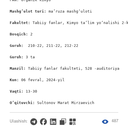
Mashg’ulot turi:
 ma’ruza mashgʻuloti

Fakultet:
 Tabiiy fanlar, Kimyo ta’lim yoʻnalishi 2-k
Bosqich: 
2

Guruh:  
210-22, 211-22, 212-22

Guruh: 
3 ta

Manzil: 
Tabiiy fanlar fakulteti, 528 -auditoriya

Kun: 
06 fevral, 2024-yil

Vaqti: 
13-30

O’qituvchi: 
Sultonov Marat Mirzaevich
487
Ulashish: