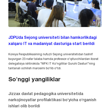
JDPUda Sejong universiteti bilan hamkorlikdagi
xalqaro IT va madaniyat dasturiga start berildi
Koreya Respublikasining nufuzli Sejong universitetidan tashrif
buyurgan 23 nafar talaba hamda professor-o‘qituvchilardan iborat
delegatsiya ishtirokida “WFK IT Ko‘ngillilar Guruhi Dasturi”ning
tantanali ochilish marosimi bo‘lib o‘tdi.
So'nggi yangiliklar
Jizzax davlat pedagogika universitetida
narkojinoyatlar profilaktikasi bo‘yicha o‘rganish
ishlari olib borildi