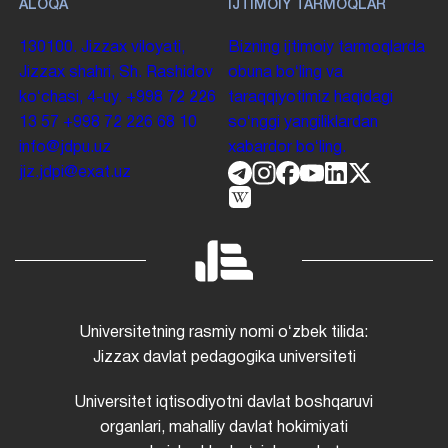
ALOQA
IJTIMOIY TARMOQLAR
130100. Jizzax viloyati,
Bizning ijtimoiy tarmoqlarda
Jizzax shahri, Sh. Rashidov
obuna boʻling va
koʻchasi, 4-uy.
+998 72 226
taraqqiyotimiz haqidagi
13 57
+998 72 226 68 10
soʻnggi yangiliklardan
info@jdpu.uz
xabardor boʻling.
jiz.jdpi@exat.uz
Universitetning rasmiy nomi oʻzbek tilida:
Jizzax davlat pedagogika universiteti
Universitet iqtisodiyotni davlat boshqaruvi
organlari, mahalliy davlat hokimiyati