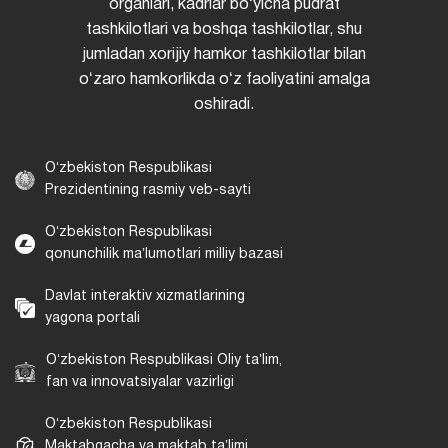
organlari, kadrlar boʻyicha pudrat
tashkilotlari va boshqa tashkilotlar, shu
jumladan xorijiy hamkor tashkilotlar bilan
oʻzaro hamkorlikda oʻz faoliyatini amalga
oshiradi.
Oʻzbekiston Respublikasi
Prezidentining rasmiy veb-sayti
Oʻzbekiston Respublikasi
qonunchilik maʼlumotlari milliy bazasi
Davlat interaktiv xizmatlarining
yagona portali
Oʻzbekiston Respublikasi Oliy taʼlim,
fan va innovatsiyalar vazirligi
Oʻzbekiston Respublikasi
Maktabgacha va maktab taʼlimi