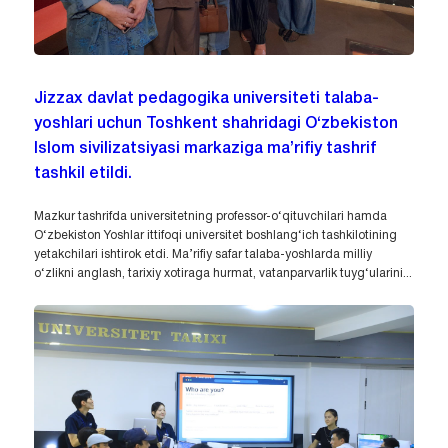
Jizzax davlat pedagogika universiteti talaba-
yoshlari uchun Toshkent shahridagi O‘zbekiston
Islom sivilizatsiyasi markaziga ma’rifiy tashrif
tashkil etildi.
Mazkur tashrifda universitetning professor-o‘qituvchilari hamda
O‘zbekiston Yoshlar ittifoqi universitet boshlang‘ich tashkilotining
yetakchilari ishtirok etdi. Ma’rifiy safar talaba-yoshlarda milliy
o‘zlikni anglash, tarixiy xotiraga hurmat, vatanparvarlik tuyg‘ularini...