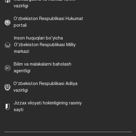
vazirligi
Oʻzbekiston Respublikasi Hukumat
portali
Inson huquqlari bo‘yicha
O‘zbekiston Respublikasi Milliy
markazi
Bilim va malakalarni baholash
agentligi
O‘zbekiston Respublikasi Adliya
vazirligi
Jizzax viloyati hokimligining rasmiy
sayti