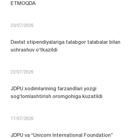
ETMOQDA
23/07/2026
Davlat stipendiyalariga talabgor talabalar bilan
uchrashuv o‘tkazildi
22/07/2026
JDPU xodimlarining farzandlari yozgi
sog‘lomlashtirish oromgohiga kuzatildi
17/07/2026
JDPU va “Unicorn International Foundation”