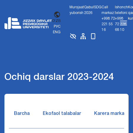
Murojaat
Qabul
SDG
Call
Ishonch
Ko
yuborish
2026
markaz:
telefoni:
qa
+998 72
+998
ku
O'ZB
221 55
72 226
РУС
16
68 10
ENG
Ochiq darslar 2023-2024
Barcha
Ekofaol talabalar
Karera markazi