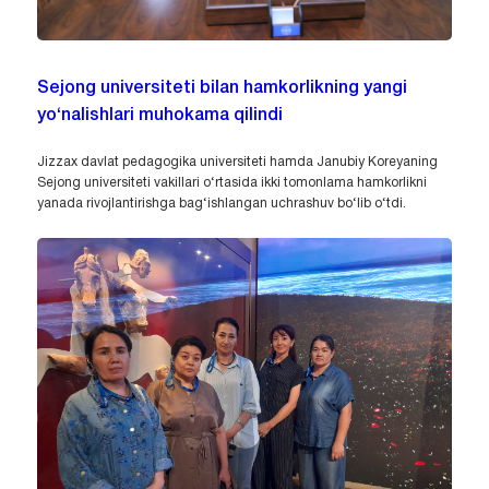
Sejong universiteti bilan hamkorlikning yangi
yo‘nalishlari muhokama qilindi
Jizzax davlat pedagogika universiteti hamda Janubiy Koreyaning
Sejong universiteti vakillari o‘rtasida ikki tomonlama hamkorlikni
yanada rivojlantirishga bag‘ishlangan uchrashuv bo‘lib o‘tdi.