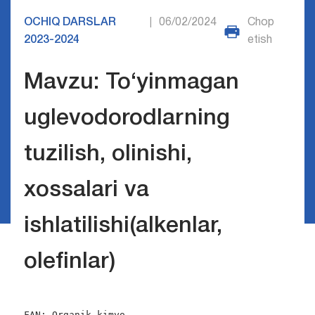
OCHIQ DARSLAR
06/02/2024
Chop
|
2023-2024
etish
Mavzu: To‘yinmagan
uglevodorodlarning
tuzilish, olinishi,
xossalari va
ishlatilishi(alkenlar,
olefinlar)
FAN: Organik kimyo
