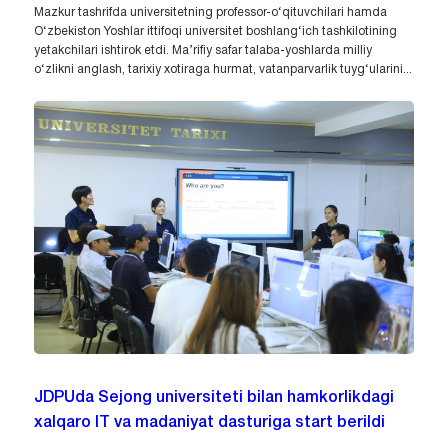
Mazkur tashrifda universitetning professor-o‘qituvchilari hamda
O‘zbekiston Yoshlar ittifoqi universitet boshlang‘ich tashkilotining
yetakchilari ishtirok etdi. Ma’rifiy safar talaba-yoshlarda milliy
o‘zlikni anglash, tarixiy xotiraga hurmat, vatanparvarlik tuyg‘ularini...
JDPUda Sejong universiteti bilan hamkorlikdagi
xalqaro IT va madaniyat dasturiga start berildi