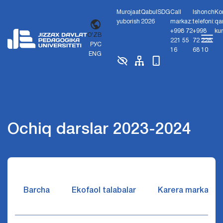
Murojaat
Qabul
SDG
Call
Ishonch
Ko
yuborish
2026
markaz:
telefoni:
qa
+998 72
+998
ku
O'ZB
221 55
72 226
РУС
16
68 10
ENG
Ochiq darslar 2023-2024
Barcha
Ekofaol talabalar
Karera markazi