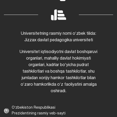
Universitetning rasmiy nomi oʻzbek tilida:
Jizzax davlat pedagogika universiteti
Universitet iqtisodiyotni davlat boshqaruvi
organlari, mahalliy davlat hokimiyati
organlari, kadrlar boʻyicha pudrat
tashkilotlari va boshqa tashkilotlar, shu
jumladan xorijiy hamkor tashkilotlar bilan
oʻzaro hamkorlikda oʻz faoliyatini amalga
oshiradi.
Oʻzbekiston Respublikasi
Prezidentining rasmiy veb-sayti