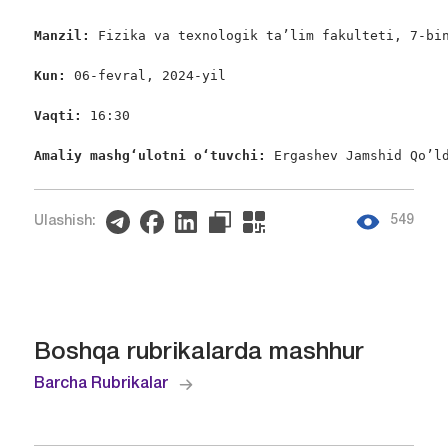
Manzil: 
Fizika va texnologik ta’lim fakulteti, 7-bin
Kun:
 06-fevral, 2024-yil

Vaqti: 
16:30

Amaliy mashgʻulotni oʻtuvchi: 
Ergashev Jamshid Qo’l
549
Ulashish:
Boshqa rubrikalarda mashhur
Barcha Rubrikalar