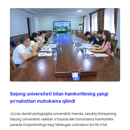
Sejong universiteti bilan hamkorlikning yangi
yo‘nalishlari muhokama qilindi
Jizzax davlat pedagogika universiteti hamda Janubiy Koreyaning
Sejong universiteti vakillari o‘rtasida ikki tomonlama hamkorlikni
yanada rivojlantirishga bag‘ishlangan uchrashuv bo‘lib o‘tdi.