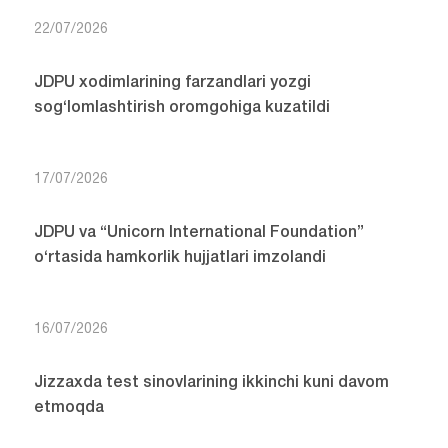
22/07/2026
JDPU xodimlarining farzandlari yozgi
sog‘lomlashtirish oromgohiga kuzatildi
17/07/2026
JDPU va “Unicorn International Foundation”
o‘rtasida hamkorlik hujjatlari imzolandi
16/07/2026
Jizzaxda test sinovlarining ikkinchi kuni davom
etmoqda