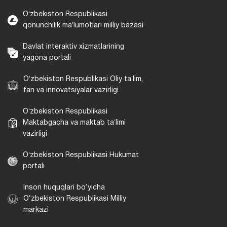
Oʻzbekiston Respublikasi
qonunchilik maʼlumotlari milliy bazasi
Davlat interaktiv xizmatlarining
yagona portali
Oʻzbekiston Respublikasi Oliy taʼlim,
fan va innovatsiyalar vazirligi
Oʻzbekiston Respublikasi
Maktabgacha va maktab taʼlimi
vazirligi
Oʻzbekiston Respublikasi Hukumat
portali
Inson huquqlari bo‘yicha
O‘zbekiston Respublikasi Milliy
markazi