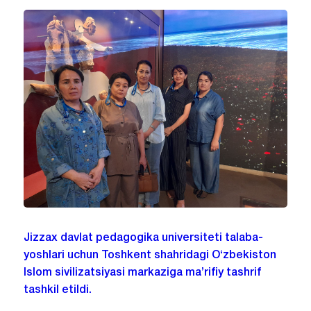
Jizzax davlat pedagogika universiteti talaba-
yoshlari uchun Toshkent shahridagi O‘zbekiston
Islom sivilizatsiyasi markaziga ma’rifiy tashrif
tashkil etildi.