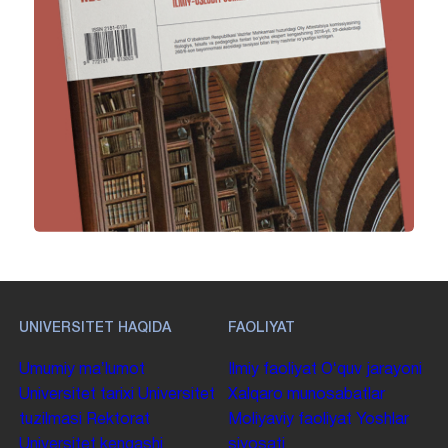
UNIVERSITET HAQIDA
FAOLIYAT
Umumiy maʼlumot
Ilmiy faoliyat
Oʻquv jarayoni
Universitet tarixi
Universitet
Xalqaro munosabatlar
tuzilmasi
Rektorat
Moliyaviy faoliyat
Yoshlar
Universitet kengashi
siyosati