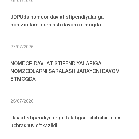
28/07/2026
JDPUda nomdor davlat stipendiyalariga
nomzodlarni saralash davom etmoqda
27/07/2026
NOMDOR DAVLAT STIPENDIYALARIGA
NOMZODLARNI SARALASH JARAYONI DAVOM
ETMOQDA
23/07/2026
Davlat stipendiyalariga talabgor talabalar bilan
uchrashuv o‘tkazildi