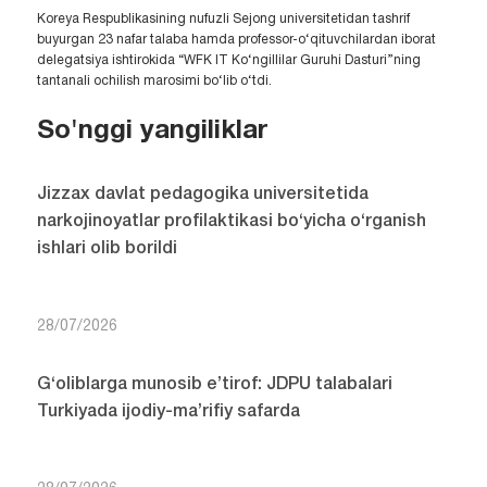
Koreya Respublikasining nufuzli Sejong universitetidan tashrif
buyurgan 23 nafar talaba hamda professor-o‘qituvchilardan iborat
delegatsiya ishtirokida “WFK IT Ko‘ngillilar Guruhi Dasturi”ning
tantanali ochilish marosimi bo‘lib o‘tdi.
So'nggi yangiliklar
Jizzax davlat pedagogika universitetida
narkojinoyatlar profilaktikasi bo‘yicha o‘rganish
ishlari olib borildi
28/07/2026
G‘oliblarga munosib e’tirof: JDPU talabalari
Turkiyada ijodiy-ma’rifiy safarda