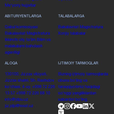
Me'yoriy hujjatlar
ABITURIYENTLARGA
TALABALARGA
Qabul komissiyasi
Bakalavriat
Magistratura
Bakalavriat
Magistratura
Xorijiy talabalar
Ikkinchi oliy taʼlim
Bilim va
malakalarni baholash
agentligi
ALOQA
IJTIMOIY TARMOQLAR
130100. Jizzax viloyati,
Bizning ijtimoiy tarmoqlarda
Jizzax shahri, Sh. Rashidov
obuna boʻling va
koʻchasi, 4-uy.
+998 72 226
taraqqiyotimiz haqidagi
13 57
+998 72 226 68 10
soʻnggi yangiliklardan
info@jdpu.uz
xabardor boʻling.
jiz.jdpi@exat.uz