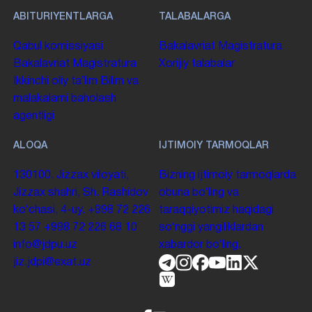
ABITURIYENTLARGA
TALABALARGA
Qabul komissiyasi
Bakalavriat
Magistratura
Bakalavriat
Magistratura
Xorijiy talabalar
Ikkinchi oliy taʼlim
Bilim va
malakalarni baholash
agentligi
ALOQA
IJTIMOIY TARMOQLAR
130100. Jizzax viloyati,
Bizning ijtimoiy tarmoqlarda
Jizzax shahri, Sh. Rashidov
obuna boʻling va
koʻchasi, 4-uy.
+998 72 226
taraqqiyotimiz haqidagi
13 57
+998 72 226 68 10
soʻnggi yangiliklardan
info@jdpu.uz
xabardor boʻling.
jiz.jdpi@exat.uz