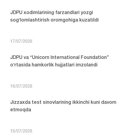
JDPU xodimlarining farzandlari yozgi
sog‘lomlashtirish oromgohiga kuzatildi
17/07/2026
JDPU va “Unicorn International Foundation”
o‘rtasida hamkorlik hujjatlari imzolandi
16/07/2026
Jizzaxda test sinovlarining ikkinchi kuni davom
etmoqda
15/07/2026