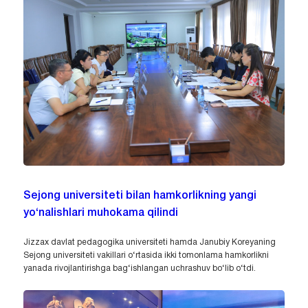
Sejong universiteti bilan hamkorlikning yangi
yo‘nalishlari muhokama qilindi
Jizzax davlat pedagogika universiteti hamda Janubiy Koreyaning
Sejong universiteti vakillari o‘rtasida ikki tomonlama hamkorlikni
yanada rivojlantirishga bag‘ishlangan uchrashuv bo‘lib o‘tdi.