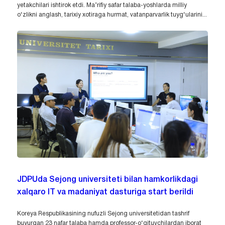
yetakchilari ishtirok etdi. Ma’rifiy safar talaba-yoshlarda milliy
o‘zlikni anglash, tarixiy xotiraga hurmat, vatanparvarlik tuyg‘ularini...
JDPUda Sejong universiteti bilan hamkorlikdagi
xalqaro IT va madaniyat dasturiga start berildi
Koreya Respublikasining nufuzli Sejong universitetidan tashrif
buyurgan 23 nafar talaba hamda professor-o‘qituvchilardan iborat