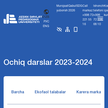
Murojaat
Qabul
SDG
Call
Ishonch
Ko
yuborish
2026
markaz:
telefoni:
qa
+998 72
+998
ku
O'ZB
221 55
72 226
РУС
16
68 10
ENG
Ochiq darslar 2023-2024
Barcha
Ekofaol talabalar
Karera markazi