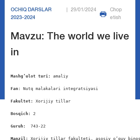
OCHIQ DARSLAR
29/01/2024
Chop
|
2023-2024
etish
Mavzu: The world we live
in
Mashg’ulot turi:
 amaliy

Fan
: Nutq malakalari integratsiyasi

Fakultet:
 Xorijiy tillar

Bosqich: 
2

Guruh:  
743-22

Manzil: 
Xorijiy tillar fakulteti, asosiy o’quv binos