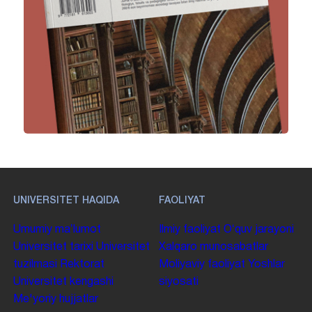
UNIVERSITET HAQIDA
FAOLIYAT
Umumiy maʼlumot
Ilmiy faoliyat
Oʻquv jarayoni
Universitet tarixi
Universitet
Xalqaro munosabatlar
tuzilmasi
Rektorat
Moliyaviy faoliyat
Yoshlar
Universitet kengashi
siyosati
Me'yoriy hujjatlar