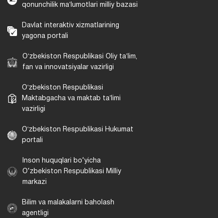
qonunchilik maʼlumotlari milliy bazasi
Davlat interaktiv xizmatlarining
yagona portali
Oʻzbekiston Respublikasi Oliy taʼlim,
fan va innovatsiyalar vazirligi
Oʻzbekiston Respublikasi
Maktabgacha va maktab taʼlimi
vazirligi
Oʻzbekiston Respublikasi Hukumat
portali
Inson huquqlari bo‘yicha
O‘zbekiston Respublikasi Milliy
markazi
Bilim va malakalarni baholash
agentligi