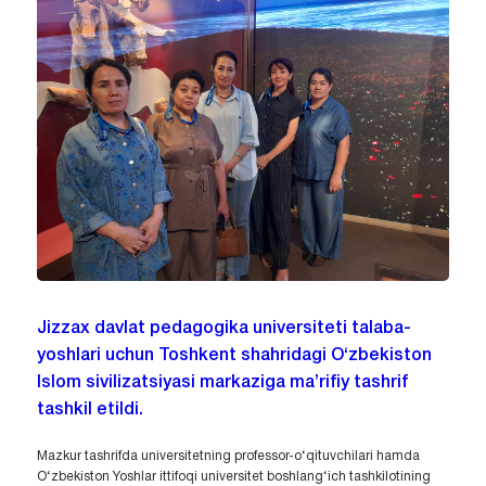
Jizzax davlat pedagogika universiteti talaba-
yoshlari uchun Toshkent shahridagi O‘zbekiston
Islom sivilizatsiyasi markaziga ma’rifiy tashrif
tashkil etildi.
Mazkur tashrifda universitetning professor-o‘qituvchilari hamda
O‘zbekiston Yoshlar ittifoqi universitet boshlang‘ich tashkilotining