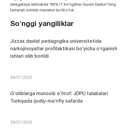
delegatsiya ishtirokida “WFK IT Ko‘ngillilar Guruhi Dasturi”ning
tantanali ochilish marosimi bo‘lib o‘tdi.
So'nggi yangiliklar
Jizzax davlat pedagogika universitetida
narkojinoyatlar profilaktikasi bo‘yicha o‘rganish
ishlari olib borildi
28/07/2026
G‘oliblarga munosib e’tirof: JDPU talabalari
Turkiyada ijodiy-ma’rifiy safarda
28/07/2026