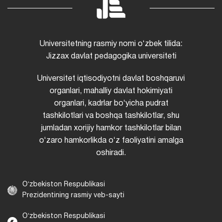
Universitetning rasmiy nomi oʻzbek tilida:
Jizzax davlat pedagogika universiteti
Universitet iqtisodiyotni davlat boshqaruvi
organlari, mahalliy davlat hokimiyati
organlari, kadrlar boʻyicha pudrat
tashkilotlari va boshqa tashkilotlar, shu
jumladan xorijiy hamkor tashkilotlar bilan
oʻzaro hamkorlikda oʻz faoliyatini amalga
oshiradi.
Oʻzbekiston Respublikasi
Prezidentining rasmiy veb-sayti
Oʻzbekiston Respublikasi