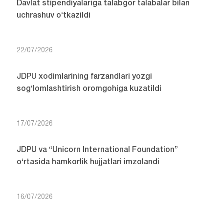
Davlat stipendiyalariga talabgor talabalar bilan
uchrashuv o‘tkazildi
22/07/2026
JDPU xodimlarining farzandlari yozgi
sog‘lomlashtirish oromgohiga kuzatildi
17/07/2026
JDPU va “Unicorn International Foundation”
o‘rtasida hamkorlik hujjatlari imzolandi
16/07/2026