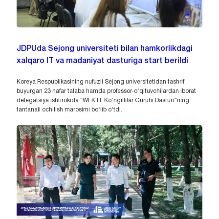
JDPUda Sejong universiteti bilan hamkorlikdagi
xalqaro IT va madaniyat dasturiga start berildi
Koreya Respublikasining nufuzli Sejong universitetidan tashrif
buyurgan 23 nafar talaba hamda professor-o‘qituvchilardan iborat
delegatsiya ishtirokida “WFK IT Ko‘ngillilar Guruhi Dasturi”ning
tantanali ochilish marosimi bo‘lib o‘tdi.