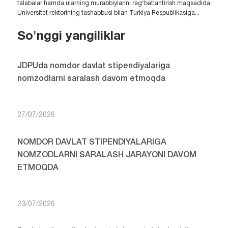
talabalar hamda ularning murabbiylarini rag‘batlantirish maqsadida
Universitet rektorining tashabbusi bilan Turkiya Respublikasiga...
So'nggi yangiliklar
JDPUda nomdor davlat stipendiyalariga
nomzodlarni saralash davom etmoqda
27/07/2026
NOMDOR DAVLAT STIPENDIYALARIGA
NOMZODLARNI SARALASH JARAYONI DAVOM
ETMOQDA
23/07/2026