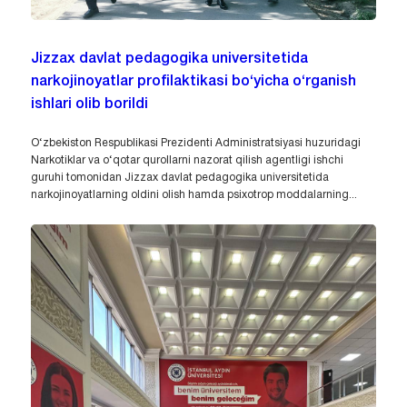
Jizzax davlat pedagogika universitetida
narkojinoyatlar profilaktikasi bo‘yicha o‘rganish
ishlari olib borildi
O‘zbekiston Respublikasi Prezidenti Administratsiyasi huzuridagi
Narkotiklar va o‘qotar qurollarni nazorat qilish agentligi ishchi
guruhi tomonidan Jizzax davlat pedagogika universitetida
narkojinoyatlarning oldini olish hamda psixotrop moddalarning...