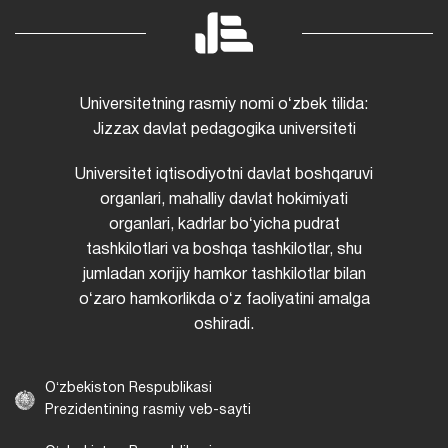
Universitetning rasmiy nomi oʻzbek tilida:
Jizzax davlat pedagogika universiteti
Universitet iqtisodiyotni davlat boshqaruvi
organlari, mahalliy davlat hokimiyati
organlari, kadrlar boʻyicha pudrat
tashkilotlari va boshqa tashkilotlar, shu
jumladan xorijiy hamkor tashkilotlar bilan
oʻzaro hamkorlikda oʻz faoliyatini amalga
oshiradi.
Oʻzbekiston Respublikasi
Prezidentining rasmiy veb-sayti