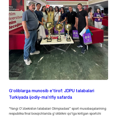
G‘oliblarga munosib e’tirof: JDPU talabalari
Turkiyada ijodiy-ma’rifiy safarda
“Yangi O‘zbekiston talabalari Olimpiadasi” sport musobaqalarining
respublika final bosqichlarida g‘oliblikni qo‘lga kiritgan sportchi