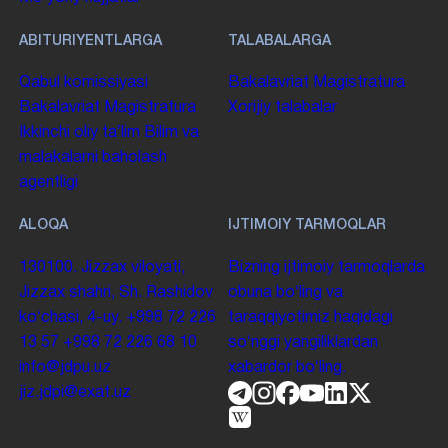
ABITURIYENTLARGA
TALABALARGA
Qabul komissiyasi
Bakalavriat
Magistratura
Bakalavriat
Magistratura
Xorijiy talabalar
Ikkinchi oliy taʼlim
Bilim va
malakalarni baholash
agentligi
ALOQA
IJTIMOIY TARMOQLAR
130100. Jizzax viloyati,
Bizning ijtimoiy tarmoqlarda
Jizzax shahri, Sh. Rashidov
obuna boʻling va
koʻchasi, 4-uy.
+998 72 226
taraqqiyotimiz haqidagi
13 57
+998 72 226 68 10
soʻnggi yangiliklardan
info@jdpu.uz
xabardor boʻling.
jiz.jdpi@exat.uz