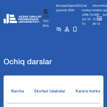
Murojaat
Qabul
SDG
Call
Ishonch
Ko
yuborish
2026
markaz:
telefoni:
qa
+998 72
+998
ku
O'ZB
221 55
72 226
РУС
16
68 10
ENG
Ochiq darslar
Barcha
Ekofaol talabalar
Karera markazi