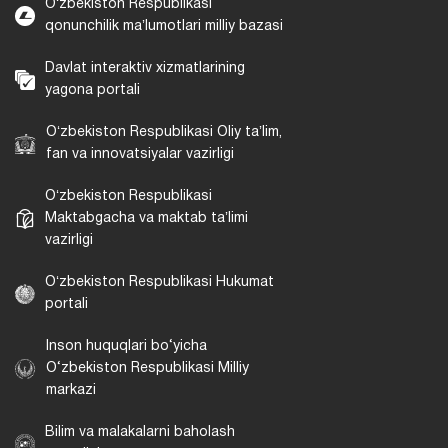
Oʻzbekiston Respublikasi
qonunchilik maʼlumotlari milliy bazasi
Davlat interaktiv xizmatlarining
yagona portali
Oʻzbekiston Respublikasi Oliy taʼlim,
fan va innovatsiyalar vazirligi
Oʻzbekiston Respublikasi
Maktabgacha va maktab taʼlimi
vazirligi
Oʻzbekiston Respublikasi Hukumat
portali
Inson huquqlari bo‘yicha
O‘zbekiston Respublikasi Milliy
markazi
Bilim va malakalarni baholash