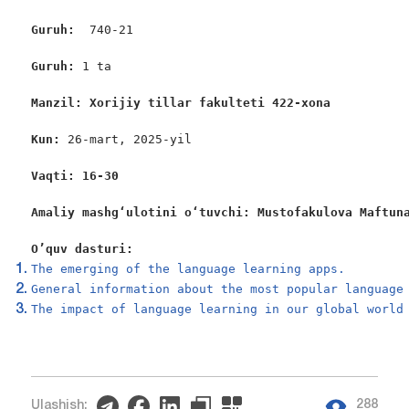
Guruh:  
740-21

Guruh: 
1 ta

Manzil: Xorijiy tillar fakulteti 422-xona
Kun: 
26-mart, 2025-yil

Vaqti: 
16-30
Amaliy mashgʻulotini oʻtuvchi: Mustofakulova Maftun
O’quv dasturi:
The emerging of the language learning apps.
General information about the most popular language
The impact of language learning in our global world
288
Ulashish: