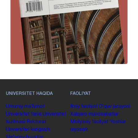
UNIVERSITET HAQIDA
FAOLIYAT
Umumiy maʼlumot
Ilmiy faoliyat
Oʻquv jarayoni
Universitet tarixi
Universitet
Xalqaro munosabatlar
tuzilmasi
Rektorat
Moliyaviy faoliyat
Yoshlar
Universitet kengashi
siyosati
Me'yoriy hujjatlar