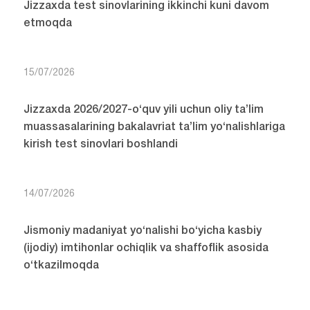
Jizzaxda test sinovlarining ikkinchi kuni davom
etmoqda
15/07/2026
Jizzaxda 2026/2027-o‘quv yili uchun oliy ta’lim
muassasalarining bakalavriat ta’lim yo‘nalishlariga
kirish test sinovlari boshlandi
14/07/2026
Jismoniy madaniyat yo‘nalishi bo‘yicha kasbiy
(ijodiy) imtihonlar ochiqlik va shaffoflik asosida
o‘tkazilmoqda