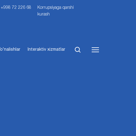
i: +998 72 226 68
Korrupsiyaga qarshi
kurash
o‘nalishlar
Interaktiv xizmatlar