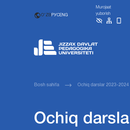
Murojaat
yuborish
O'ZB
РУС
ENG
Bosh sahifa
Ochiq darslar 2023-2024
Ochiq darsla