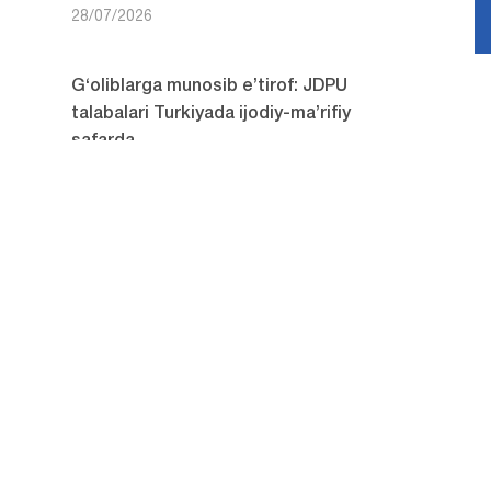
28/07/2026
G‘oliblarga munosib e’tirof: JDPU
talabalari Turkiyada ijodiy-ma’rifiy
safarda
28/07/2026
JDPUda nomdor davlat
stipendiyalariga nomzodlarni
saralash davom etmoqda
27/07/2026
erish.