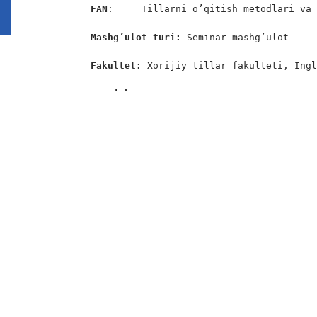
FAN
:     Tillarni o’qitish metodlari va 
Mashg’ulot turi:
 Seminar mashg’ulot

Fakultet:
 Xorijiy tillar fakulteti, Ingl
Bosqich: 
3

Guruh:  
745-21

Guruh: 
1 ta

Manzil: 
Xorijiy tillar fakulteti, 4-qava
Kun: 
17-fevral, 2024-yil

Vaqti: 
10:00-11:20

Oʻqituvchi: Do’sboyeva Zarnigor Bakir q
O’quv dasturi:
Leksiyada olingan nazariy bilimlarni yo