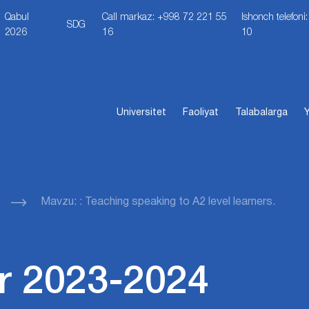
Qabul
Call markaz: +998 72 221 55
Ishonch telefon
SDG
2026
16
10
Universitet
Faoliyat
Talabalarga
Y
Mavzu: : Teaching speaking to A2 level learners.
r 2023-2024