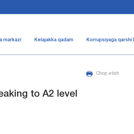
a markazi
Kelajakka qadam
Korrupsiyaga qarshi
Chop etish
eaking to A2 level