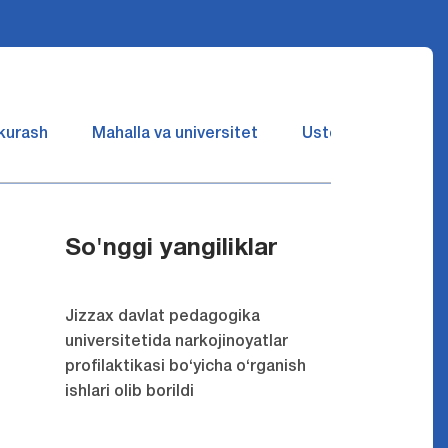
 kurash
Mahalla va universitet
Ustozlar suhbatin 
So'nggi yangiliklar
Jizzax davlat pedagogika
universitetida narkojinoyatlar
profilaktikasi bo‘yicha o‘rganish
ishlari olib borildi