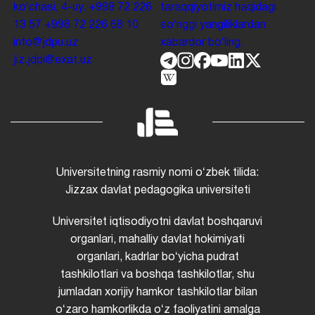
koʻchasi, 4-uy.
+998 72 226
taraqqiyotimiz haqidagi
13 57
+998 72 226 68 10
soʻnggi yangiliklardan
info@jdpu.uz
xabardor boʻling.
jiz.jdpi@exat.uz
Universitetning rasmiy nomi oʻzbek tilida:
Jizzax davlat pedagogika universiteti
Universitet iqtisodiyotni davlat boshqaruvi
organlari, mahalliy davlat hokimiyati
organlari, kadrlar boʻyicha pudrat
tashkilotlari va boshqa tashkilotlar, shu
jumladan xorijiy hamkor tashkilotlar bilan
oʻzaro hamkorlikda oʻz faoliyatini amalga