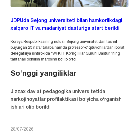
JDPUda Sejong universiteti bilan hamkorlikdagi
xalqaro IT va madaniyat dasturiga start berildi
Koreya Respublikasining nufuzli Sejong universitetidan tashrif
buyurgan 23 nafar talaba hamda professor-o‘qituvchilardan iborat
delegatsiya ishtirokida “WFK IT Ko‘ngillilar Guruhi Dasturi”ning
tantanali ochilish marosimi bo‘lib o‘tdi.
So'nggi yangiliklar
Jizzax davlat pedagogika universitetida
narkojinoyatlar profilaktikasi bo‘yicha o‘rganish
ishlari olib borildi
28/07/2026