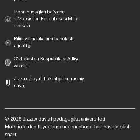
Inson huquqlari bo‘yicha
O‘zbekiston Respublikasi Milliy
markazi
Bilim va malakalarni baholash
agentligi
O‘zbekiston Respublikasi Adliya
vazirligi
Jizzax viloyati hokimligining rasmiy
sayti
© 2026 Jizzax davlat pedagogika universiteti
Materiallardan foydalanganda manbaga faol havola qilish
shart