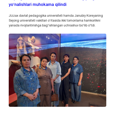
yo‘nalishlari muhokama qilindi
Jizzax davlat pedagogika universiteti hamda Janubiy Koreyaning
Sejong universiteti vakillari o‘rtasida ikki tomonlama hamkorlikni
yanada rivojlantirishga bag‘ishlangan uchrashuv bo‘lib o‘tdi.