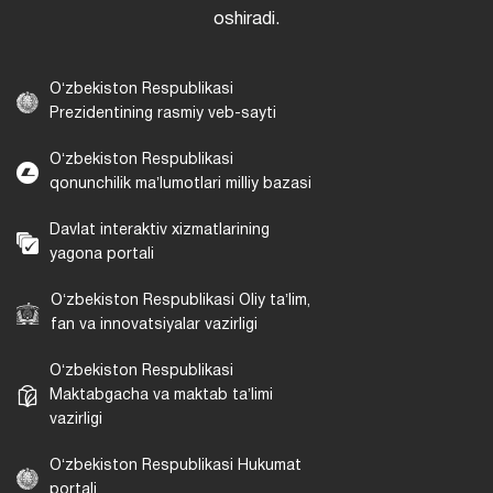
oshiradi.
Oʻzbekiston Respublikasi
Prezidentining rasmiy veb-sayti
Oʻzbekiston Respublikasi
qonunchilik maʼlumotlari milliy bazasi
Davlat interaktiv xizmatlarining
yagona portali
Oʻzbekiston Respublikasi Oliy taʼlim,
fan va innovatsiyalar vazirligi
Oʻzbekiston Respublikasi
Maktabgacha va maktab taʼlimi
vazirligi
Oʻzbekiston Respublikasi Hukumat
portali