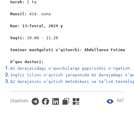
Guruh: 
1 ta

Manzil: 
414- xona

Kun: 13-fevral, 2024 y
Vaqti: 
10.00 - 11.20

Seminar mashguloti o’qituvchi: Аbdullaeva Fotima
O’quv dasturi:
A2 darajasidagi o'quvchilarga gapirishni o'rgatish.
Ingliz tilini o'qitish jarayonida A2 darajadagi o’q
A2 darajasini o’qitish metodikasi va ta’lim texnolo
567
Ulashish: