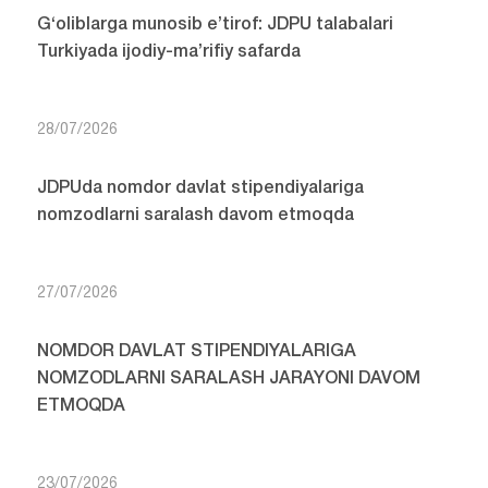
G‘oliblarga munosib e’tirof: JDPU talabalari
Turkiyada ijodiy-ma’rifiy safarda
28/07/2026
JDPUda nomdor davlat stipendiyalariga
nomzodlarni saralash davom etmoqda
27/07/2026
NOMDOR DAVLAT STIPENDIYALARIGA
NOMZODLARNI SARALASH JARAYONI DAVOM
ETMOQDA
23/07/2026