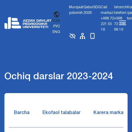
Murojaat
Qabul
SDG
Call
Ishonch
Ko
yuborish
2026
markaz:
telefoni:
qa
+998 72
+998
ku
O'ZB
221 55
72 226
РУС
16
68 10
ENG
Ochiq darslar 2023-2024
Barcha
Ekofaol talabalar
Karera markazi