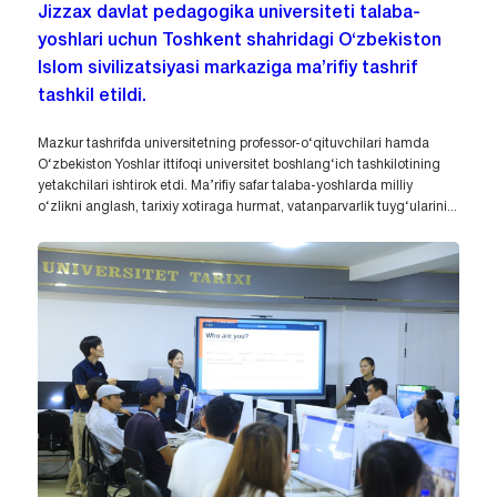
Jizzax davlat pedagogika universiteti talaba-
yoshlari uchun Toshkent shahridagi O‘zbekiston
Islom sivilizatsiyasi markaziga ma’rifiy tashrif
tashkil etildi.
Mazkur tashrifda universitetning professor-o‘qituvchilari hamda
O‘zbekiston Yoshlar ittifoqi universitet boshlang‘ich tashkilotining
yetakchilari ishtirok etdi. Ma’rifiy safar talaba-yoshlarda milliy
o‘zlikni anglash, tarixiy xotiraga hurmat, vatanparvarlik tuyg‘ularini...