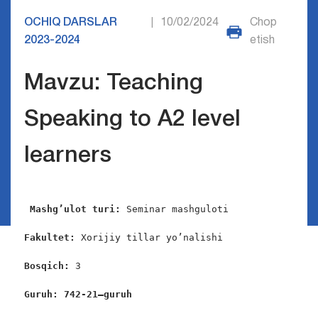
OCHIQ DARSLAR
10/02/2024
Chop
|
2023-2024
etish
Mavzu: Teaching
Speaking to A2 level
learners
Mashg’ulot turi:
 Seminar mashguloti

Fakultet:
 Xorijiy tillar yo’nalishi

Bosqich: 
3

Guruh: 742-2
1
–guruh