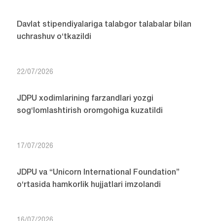
Davlat stipendiyalariga talabgor talabalar bilan
uchrashuv o‘tkazildi
22/07/2026
JDPU xodimlarining farzandlari yozgi
sog‘lomlashtirish oromgohiga kuzatildi
17/07/2026
JDPU va “Unicorn International Foundation”
o‘rtasida hamkorlik hujjatlari imzolandi
16/07/2026