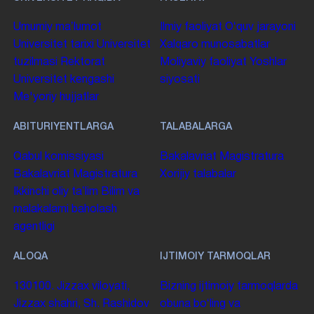
Umumiy maʼlumot
Ilmiy faoliyat
Oʻquv jarayoni
Universitet tarixi
Universitet
Xalqaro munosabatlar
tuzilmasi
Rektorat
Moliyaviy faoliyat
Yoshlar
Universitet kengashi
siyosati
Me'yoriy hujjatlar
ABITURIYENTLARGA
TALABALARGA
Qabul komissiyasi
Bakalavriat
Magistratura
Bakalavriat
Magistratura
Xorijiy talabalar
Ikkinchi oliy taʼlim
Bilim va
malakalarni baholash
agentligi
ALOQA
IJTIMOIY TARMOQLAR
130100. Jizzax viloyati,
Bizning ijtimoiy tarmoqlarda
Jizzax shahri, Sh. Rashidov
obuna boʻling va