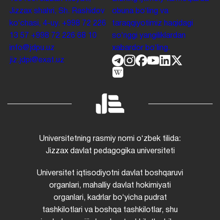
Jizzax shahri, Sh. Rashidov
obuna boʻling va
koʻchasi, 4-uy.
+998 72 226
taraqqiyotimiz haqidagi
13 57
+998 72 226 68 10
soʻnggi yangiliklardan
info@jdpu.uz
xabardor boʻling.
jiz.jdpi@exat.uz
Universitetning rasmiy nomi oʻzbek tilida:
Jizzax davlat pedagogika universiteti
Universitet iqtisodiyotni davlat boshqaruvi
organlari, mahalliy davlat hokimiyati
organlari, kadrlar boʻyicha pudrat
tashkilotlari va boshqa tashkilotlar, shu