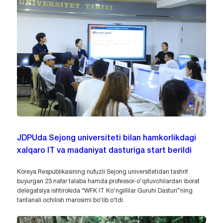
JDPUda Sejong universiteti bilan hamkorlikdagi
xalqaro IT va madaniyat dasturiga start berildi
Koreya Respublikasining nufuzli Sejong universitetidan tashrif
buyurgan 23 nafar talaba hamda professor-o‘qituvchilardan iborat
delegatsiya ishtirokida “WFK IT Ko‘ngillilar Guruhi Dasturi”ning
tantanali ochilish marosimi bo‘lib o‘tdi.