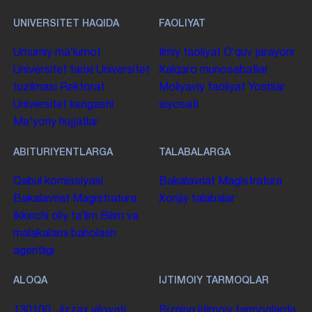
UNIVERSITET HAQIDA
FAOLIYAT
Umumiy maʼlumot
Ilmiy faoliyat
Oʻquv jarayoni
Universitet tarixi
Universitet
Xalqaro munosabatlar
tuzilmasi
Rektorat
Moliyaviy faoliyat
Yoshlar
Universitet kengashi
siyosati
Me'yoriy hujjatlar
ABITURIYENTLARGA
TALABALARGA
Qabul komissiyasi
Bakalavriat
Magistratura
Bakalavriat
Magistratura
Xorijiy talabalar
Ikkinchi oliy taʼlim
Bilim va
malakalarni baholash
agentligi
ALOQA
IJTIMOIY TARMOQLAR
130100. Jizzax viloyati,
Bizning ijtimoiy tarmoqlarda