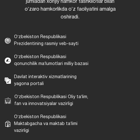
jumladan xorijiy hamkor tashkilotlar bilan
oʻzaro hamkorlikda oʻz faoliyatini amalga
oshiradi.
Oʻzbekiston Respublikasi
Prezidentining rasmiy veb-sayti
Oʻzbekiston Respublikasi
qonunchilik maʼlumotlari milliy bazasi
Davlat interaktiv xizmatlarining
yagona portali
Oʻzbekiston Respublikasi Oliy taʼlim,
fan va innovatsiyalar vazirligi
Oʻzbekiston Respublikasi
Maktabgacha va maktab taʼlimi
vazirligi