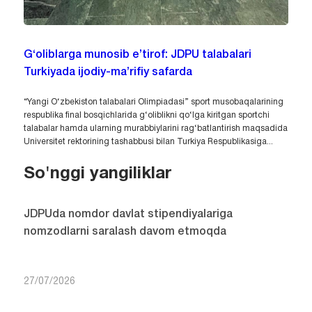
G‘oliblarga munosib e’tirof: JDPU talabalari
Turkiyada ijodiy-ma’rifiy safarda
“Yangi O‘zbekiston talabalari Olimpiadasi” sport musobaqalarining
respublika final bosqichlarida g‘oliblikni qo‘lga kiritgan sportchi
talabalar hamda ularning murabbiylarini rag‘batlantirish maqsadida
Universitet rektorining tashabbusi bilan Turkiya Respublikasiga...
So'nggi yangiliklar
JDPUda nomdor davlat stipendiyalariga
nomzodlarni saralash davom etmoqda
27/07/2026