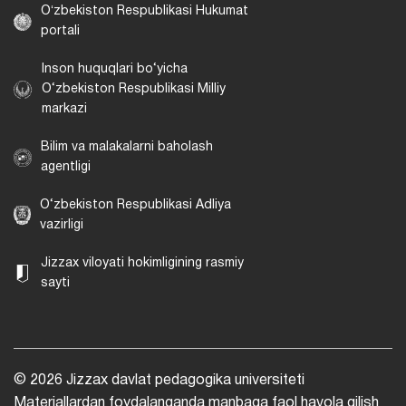
Oʻzbekiston Respublikasi Hukumat
portali
Inson huquqlari bo‘yicha
O‘zbekiston Respublikasi Milliy
markazi
Bilim va malakalarni baholash
agentligi
O‘zbekiston Respublikasi Adliya
vazirligi
Jizzax viloyati hokimligining rasmiy
sayti
© 2026 Jizzax davlat pedagogika universiteti
Materiallardan foydalanganda manbaga faol havola qilish