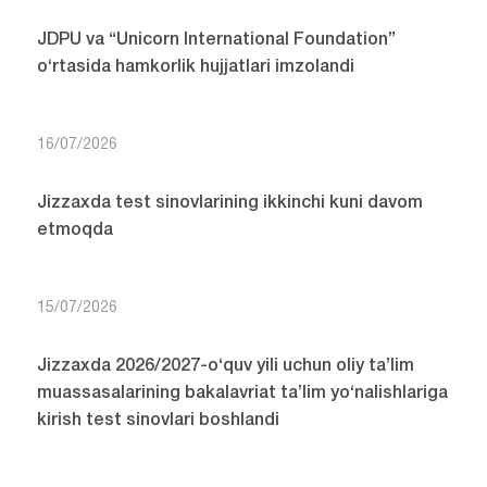
JDPU va “Unicorn International Foundation”
o‘rtasida hamkorlik hujjatlari imzolandi
16/07/2026
Jizzaxda test sinovlarining ikkinchi kuni davom
etmoqda
15/07/2026
Jizzaxda 2026/2027-o‘quv yili uchun oliy ta’lim
muassasalarining bakalavriat ta’lim yo‘nalishlariga
kirish test sinovlari boshlandi