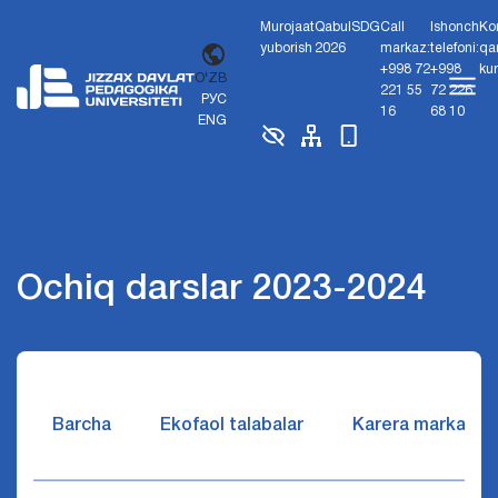
Murojaat
Qabul
SDG
Call
Ishonch
Ko
yuborish
2026
markaz:
telefoni:
qa
+998 72
+998
ku
O'ZB
221 55
72 226
РУС
16
68 10
ENG
Ochiq darslar 2023-2024
Barcha
Ekofaol talabalar
Karera markazi