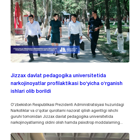
Jizzax davlat pedagogika universitetida
narkojinoyatlar profilaktikasi bo‘yicha o‘rganish
ishlari olib borildi
O‘zbekiston Respublikasi Prezidenti Administratsiyasi huzuridagi
Narkotiklar va o‘qotar qurollarni nazorat qilish agentligi ishchi
guruhi tomonidan Jizzax davlat pedagogika universitetida
narkojinoyatlarning oldini olish hamda psixotrop moddalarning...