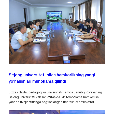
Sejong universiteti bilan hamkorlikning yangi
yo‘nalishlari muhokama qilindi
Jizzax davlat pedagogika universiteti hamda Janubiy Koreyaning
Sejong universiteti vakillari o‘rtasida ikki tomonlama hamkorlikni
yanada rivojlantirishga bag‘ishlangan uchrashuv bo‘lib o‘tdi.