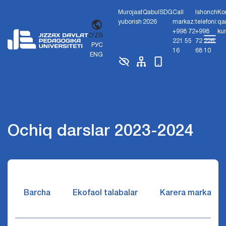
Murojaat
Qabul
SDG
Call
Ishonch
Ko
yuborish
2026
markaz:
telefoni:
qa
+998 72
+998
ku
O'ZB
221 55
72 226
РУС
16
68 10
ENG
Ochiq darslar 2023-2024
Barcha
Ekofaol talabalar
Karera markazi