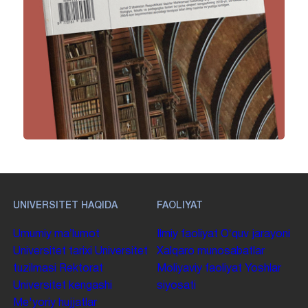
UNIVERSITET HAQIDA
FAOLIYAT
Umumiy maʼlumot
Ilmiy faoliyat
Oʻquv jarayoni
Universitet tarixi
Universitet
Xalqaro munosabatlar
tuzilmasi
Rektorat
Moliyaviy faoliyat
Yoshlar
Universitet kengashi
siyosati
Me'yoriy hujjatlar