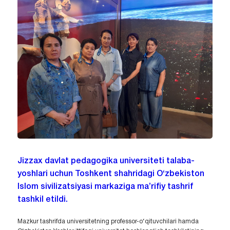
Jizzax davlat pedagogika universiteti talaba-
yoshlari uchun Toshkent shahridagi O‘zbekiston
Islom sivilizatsiyasi markaziga ma’rifiy tashrif
tashkil etildi.
Mazkur tashrifda universitetning professor-o‘qituvchilari hamda