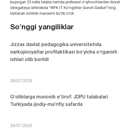
buyurgan 23 nafar talaba hamda professor-o‘qituvchilardan iborat
delegatsiya ishtirokida “WFK IT Ko‘ngillilar Guruhi Dasturi”ning
tantanali ochilish marosimi bo‘lib o‘tdi.
So'nggi yangiliklar
Jizzax davlat pedagogika universitetida
narkojinoyatlar profilaktikasi bo‘yicha o‘rganish
ishlari olib borildi
28/07/2026
G‘oliblarga munosib e’tirof: JDPU talabalari
Turkiyada ijodiy-ma’rifiy safarda
28/07/2026