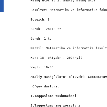
Mashg’ulot turi:
 amaliy mashg’ulot

Fakultet:
 Matematika va informatika faku
Bosqich: 
3

Guruh:  
2m110-22

Guruh: 1
 ta

Manzil: 
Matematika va informatika fakult
Kun: 18
-
 oktyabr , 2024-yil
Vaqti: 10-00
Amaliy mashgʻulotni oʻtuvchi: Xummamato
O’quv dasturi:
1.Taqqoslama tushunchasi
2.Taqqoslamaning xossalari