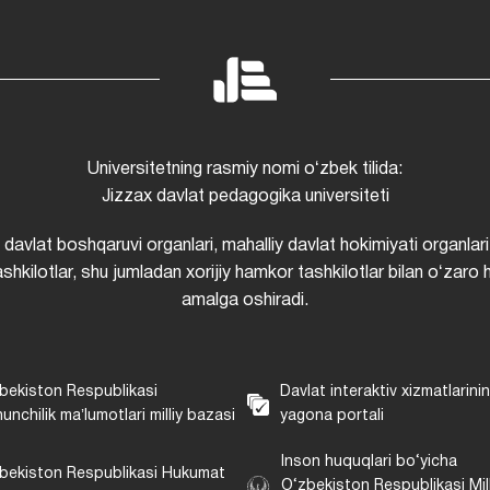
Universitetning rasmiy nomi oʻzbek tilida:
Jizzax davlat pedagogika universiteti
i davlat boshqaruvi organlari, mahalliy davlat hokimiyati organlari
shkilotlar, shu jumladan xorijiy hamkor tashkilotlar bilan oʻzaro 
amalga oshiradi.
bekiston Respublikasi
Davlat interaktiv xizmatlarini
unchilik maʼlumotlari milliy bazasi
yagona portali
Inson huquqlari bo‘yicha
bekiston Respublikasi Hukumat
O‘zbekiston Respublikasi Mill