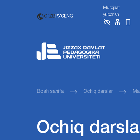
Murojaat
yuborish
O'ZB
РУС
ENG
Bosh sahifa
Ochiq darslar
Mav
Ochiq darsla