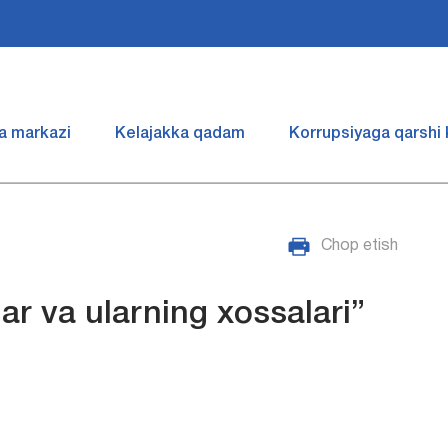
a markazi
Kelajakka qadam
Korrupsiyaga qarshi
Chop etish
r va ularning xossalari”