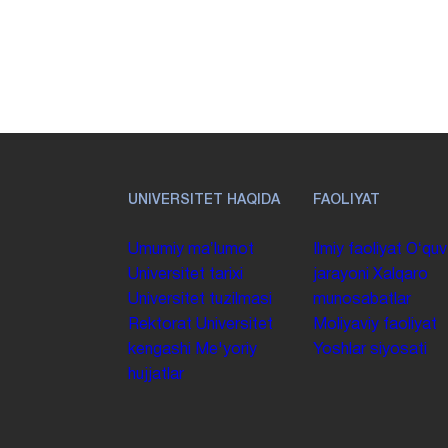
UNIVERSITET HAQIDA
FAOLIYAT
Umumiy maʼlumot
Ilmiy faoliyat
Oʻquv
Universitet tarixi
jarayoni
Xalqaro
Universitet tuzilmasi
munosabatlar
Rektorat
Universitet
Moliyaviy faoliyat
kengashi
Me'yoriy
Yoshlar siyosati
hujjatlar