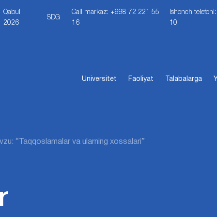
Qabul
Call markaz: +998 72 221 55
Ishonch telefon
SDG
2026
16
10
Universitet
Faoliyat
Talabalarga
Y
zu: “Taqqoslamalar va ularning xossalari”
r