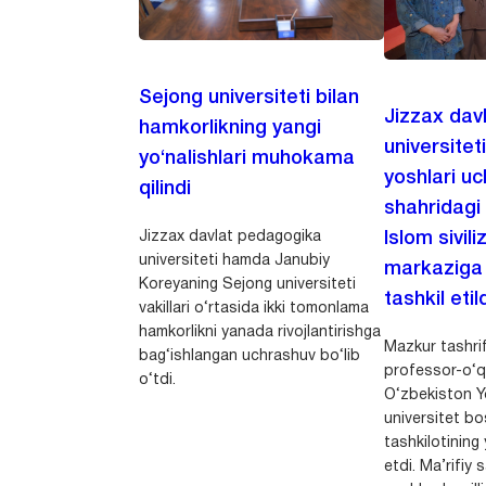
Sejong universiteti bilan
Jizzax dav
hamkorlikning yangi
universitet
yo‘nalishlari muhokama
yoshlari u
qilindi
shahridagi
Jizzax davlat pedagogika
Islom sivili
universiteti hamda Janubiy
markaziga m
Koreyaning Sejong universiteti
tashkil etild
vakillari o‘rtasida ikki tomonlama
hamkorlikni yanada rivojlantirishga
Mazkur tashrif
bag‘ishlangan uchrashuv bo‘lib
professor-o‘q
o‘tdi.
O‘zbekiston Yo
universitet bo
tashkilotining 
etdi. Ma’rifiy 