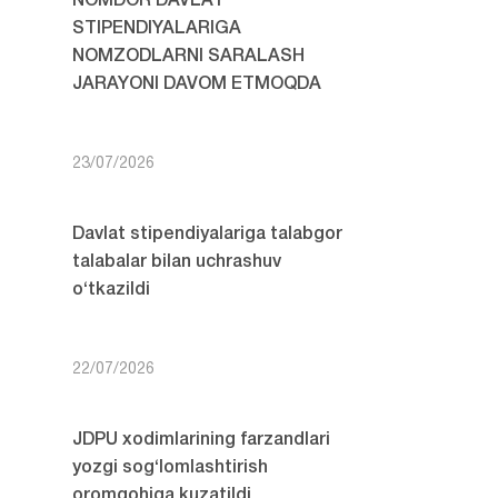
NOMDOR DAVLAT
STIPENDIYALARIGA
NOMZODLARNI SARALASH
JARAYONI DAVOM ETMOQDA
23/07/2026
Davlat stipendiyalariga talabgor
talabalar bilan uchrashuv
o‘tkazildi
22/07/2026
JDPU xodimlarining farzandlari
yozgi sog‘lomlashtirish
oromgohiga kuzatildi