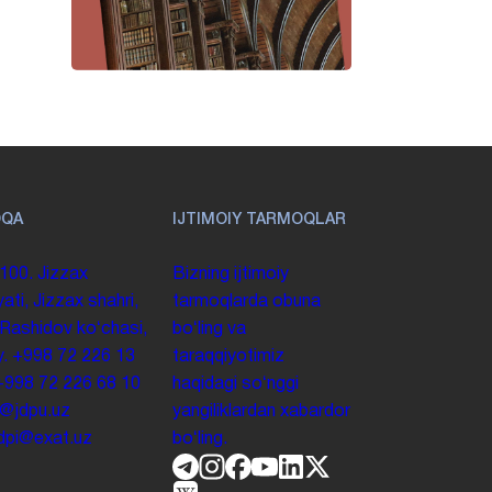
OQA
IJTIMOIY TARMOQLAR
100. Jizzax
Bizning ijtimoiy
yati, Jizzax shahri,
tarmoqlarda obuna
 Rashidov koʻchasi,
boʻling va
y.
+998 72 226 13
taraqqiyotimiz
+998 72 226 68 10
haqidagi soʻnggi
o@jdpu.uz
yangiliklardan xabardor
.jdpi@exat.uz
boʻling.