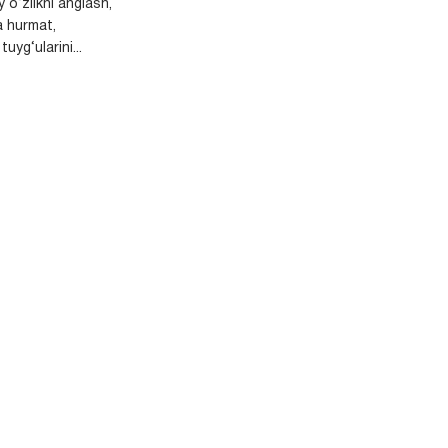
y o‘zlikni anglash,
a hurmat,
uyg‘ularini...