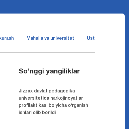
 kurash
Mahalla va universitet
Ustozlar suhbatin 
So'nggi yangiliklar
Jizzax davlat pedagogika
universitetida narkojinoyatlar
profilaktikasi bo‘yicha o‘rganish
ishlari olib borildi