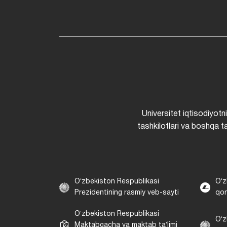
Universitet iqtisodiyotn
tashkilotlari va boshqa ta
Oʻzbekiston Respublikasi
Oʻz
Prezidentining rasmiy veb-sayti
qon
Oʻzbekiston Respublikasi
Oʻz
Maktabgacha va maktab taʼlimi