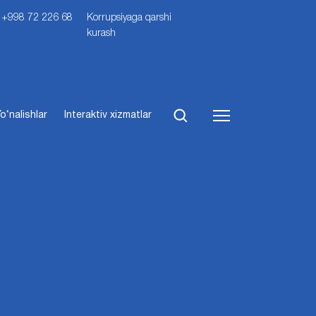
i: +998 72 226 68
Korrupsiyaga qarshi
kurash
o‘nalishlar
Interaktiv xizmatlar