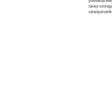
yoshlarda milli
tarixiy xotirag
vatanparvarlik t