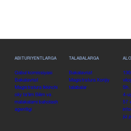
ABITURIYENTLARGA
TALABALARGA
AL
Qabul komissiyasi
Bakalavriat
130
Bakalavriat
Magistratura
Xorijiy
vilo
Magistratura
Ikkinchi
talabalar
Sh.
oliy taʼlim
Bilim va
4-u
malakalarni baholash
57
agentligi
inf
jiz