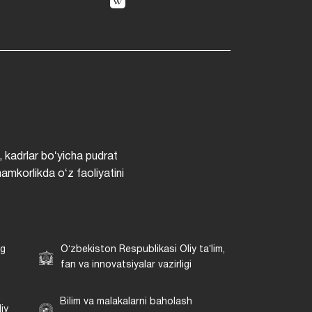
, kadrlar boʻyicha pudrat
hamkorlikda oʻz faoliyatini
ng
Oʻzbekiston Respublikasi Oliy taʼlim,
fan va innovatsiyalar vazirligi
Bilim va malakalarni baholash
iy