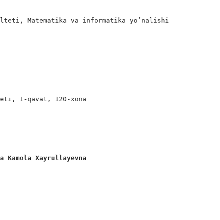
lteti, Matematika va informatika yo’nalishi

eti, 1-qavat, 120-xona

va Kamola Xayrullayevna