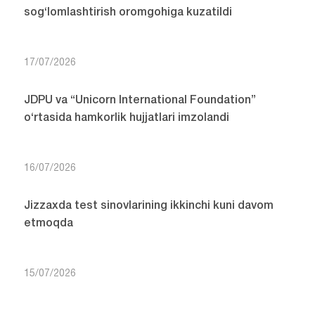
sog‘lomlashtirish oromgohiga kuzatildi
17/07/2026
JDPU va “Unicorn International Foundation”
o‘rtasida hamkorlik hujjatlari imzolandi
16/07/2026
Jizzaxda test sinovlarining ikkinchi kuni davom
etmoqda
15/07/2026