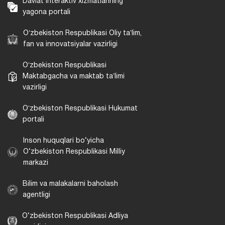
Davlat interaktiv xizmatlarining
yagona portali
Oʻzbekiston Respublikasi Oliy taʼlim,
fan va innovatsiyalar vazirligi
Oʻzbekiston Respublikasi
Maktabgacha va maktab taʼlimi
vazirligi
Oʻzbekiston Respublikasi Hukumat
portali
Inson huquqlari bo‘yicha
O‘zbekiston Respublikasi Milliy
markazi
Bilim va malakalarni baholash
agentligi
O‘zbekiston Respublikasi Adliya