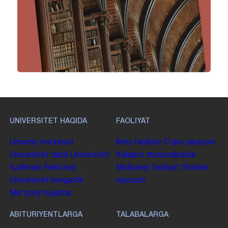
UNIVERSITET HAQIDA
FAOLIYAT
Umumiy maʼlumot
Ilmiy faoliyat
Oʻquv jarayoni
Universitet tarixi
Universitet
Xalqaro munosabatlar
tuzilmasi
Rektorat
Moliyaviy faoliyat
Yoshlar
Universitet kengashi
siyosati
Me'yoriy hujjatlar
ABITURIYENTLARGA
TALABALARGA