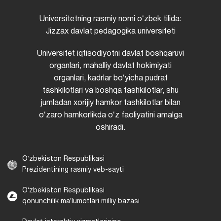
Universitetning rasmiy nomi oʻzbek tilida:
Jizzax davlat pedagogika universiteti
Universitet iqtisodiyotni davlat boshqaruvi
organlari, mahalliy davlat hokimiyati
organlari, kadrlar boʻyicha pudrat
tashkilotlari va boshqa tashkilotlar, shu
jumladan xorijiy hamkor tashkilotlar bilan
oʻzaro hamkorlikda oʻz faoliyatini amalga
oshiradi.
Oʻzbekiston Respublikasi
Prezidentining rasmiy veb-sayti
Oʻzbekiston Respublikasi
qonunchilik maʼlumotlari milliy bazasi