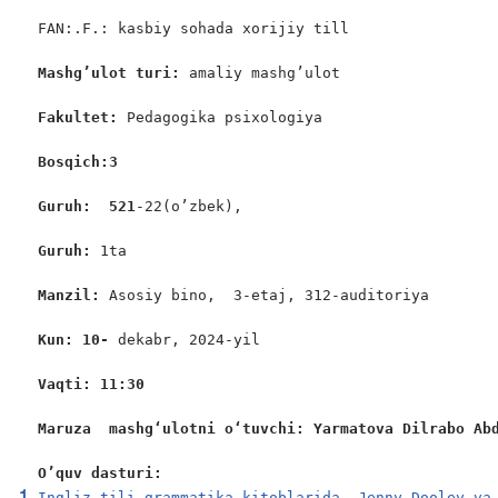
FAN:.F.: kasbiy sohada xorijiy till

Mashg’ulot turi:
 amaliy mashg’ulot

Fakultet:
 Pedagogika psixologiya

Bosqich:3
Guruh:  521
-22(o’zbek),

Guruh: 
1ta

Manzil:
 Asosiy bino,  3-etaj, 312-auditoriya

Kun: 10- 
dekabr, 2024-yil

Vaqti: 11:30
Maruza  mashgʻulotni oʻtuvchi: Yarmatova Dilrabo Ab
O’quv dasturi:
Ingliz tili grammatika kitoblarida, Jenny Dooley va