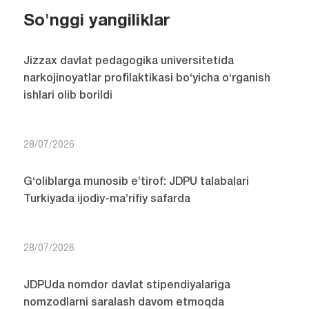
So'nggi yangiliklar
Jizzax davlat pedagogika universitetida
narkojinoyatlar profilaktikasi bo‘yicha o‘rganish
ishlari olib borildi
28/07/2026
G‘oliblarga munosib e’tirof: JDPU talabalari
Turkiyada ijodiy-ma’rifiy safarda
28/07/2026
JDPUda nomdor davlat stipendiyalariga
nomzodlarni saralash davom etmoqda