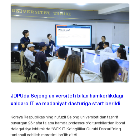
JDPUda Sejong universiteti bilan hamkorlikdagi
xalqaro IT va madaniyat dasturiga start berildi
Koreya Respublikasining nufuzli Sejong universitetidan tashrif
buyurgan 23 nafar talaba hamda professor-o‘qituvchilardan iborat
delegatsiya ishtirokida “WFK IT Ko‘ngillilar Guruhi Dasturi”ning
tantanali ochilish marosimi bo‘lib o‘tdi.