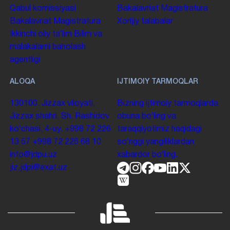
Qabul komissiyasi
Bakalavriat
Magistratura
Bakalavriat
Magistratura
Xorijiy talabalar
Ikkinchi oliy taʼlim
Bilim va
malakalarni baholash
agentligi
ALOQA
IJTIMOIY TARMOQLAR
130100. Jizzax viloyati,
Bizning ijtimoiy tarmoqlarda
Jizzax shahri, Sh. Rashidov
obuna boʻling va
koʻchasi, 4-uy.
+998 72 226
taraqqiyotimiz haqidagi
13 57
+998 72 226 68 10
soʻnggi yangiliklardan
info@jdpu.uz
xabardor boʻling.
jiz.jdpi@exat.uz