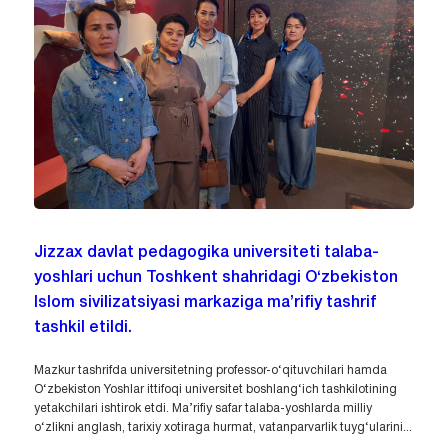
Jizzax davlat pedagogika universiteti talaba-
yoshlari uchun Toshkent shahridagi O‘zbekiston
Islom sivilizatsiyasi markaziga ma’rifiy tashrif
tashkil etildi.
Mazkur tashrifda universitetning professor-o‘qituvchilari hamda
O‘zbekiston Yoshlar ittifoqi universitet boshlang‘ich tashkilotining
yetakchilari ishtirok etdi. Ma’rifiy safar talaba-yoshlarda milliy
o‘zlikni anglash, tarixiy xotiraga hurmat, vatanparvarlik tuyg‘ularini...