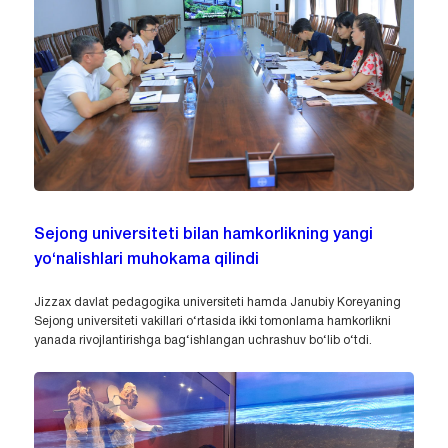
Sejong universiteti bilan hamkorlikning yangi
yo‘nalishlari muhokama qilindi
Jizzax davlat pedagogika universiteti hamda Janubiy Koreyaning
Sejong universiteti vakillari o‘rtasida ikki tomonlama hamkorlikni
yanada rivojlantirishga bag‘ishlangan uchrashuv bo‘lib o‘tdi.