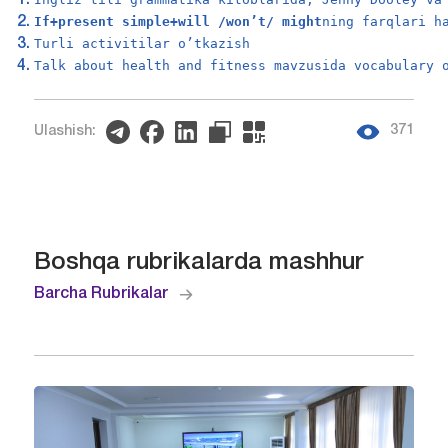
If+present simple+will /won’t/ might
ning farqlari h
Turli activitilar o’tkazish
Talk about health and fitness mavzusida vocabulary 
371
Ulashish:
Boshqa rubrikalarda mashhur
Barcha Rubrikalar