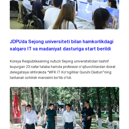
JDPUda Sejong universiteti bilan hamkorlikdagi
xalqaro IT va madaniyat dasturiga start berildi
Koreya Respublikasining nufuzli Sejong universitetidan tashrif
buyurgan 23 nafar talaba hamda professor-o‘qituvchilardan iborat
delegatsiya ishtirokida “WFK IT Ko‘ngillilar Guruhi Dasturi”ning
tantanali ochilish marosimi bo‘lib o‘tdi.