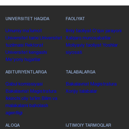
UNIVERSITET HAQIDA
FAOLIYAT
Umumiy maʼlumot
Ilmiy faoliyat
Oʻquv jarayoni
Universitet tarixi
Universitet
Xalqaro munosabatlar
tuzilmasi
Rektorat
Moliyaviy faoliyat
Yoshlar
Universitet kengashi
siyosati
Me'yoriy hujjatlar
ABITURIYENTLARGA
TALABALARGA
Qabul komissiyasi
Bakalavriat
Magistratura
Bakalavriat
Magistratura
Xorijiy talabalar
Ikkinchi oliy taʼlim
Bilim va
malakalarni baholash
agentligi
ALOQA
IJTIMOIY TARMOQLAR