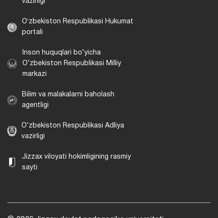
vazirligi
Oʻzbekiston Respublikasi Hukumat
portali
Inson huquqlari bo‘yicha
O‘zbekiston Respublikasi Milliy
markazi
Bilim va malakalarni baholash
agentligi
O‘zbekiston Respublikasi Adliya
vazirligi
Jizzax viloyati hokimligining rasmiy
sayti