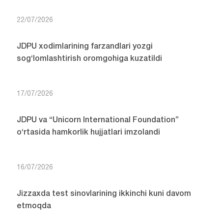
22/07/2026
JDPU xodimlarining farzandlari yozgi
sog‘lomlashtirish oromgohiga kuzatildi
17/07/2026
JDPU va “Unicorn International Foundation”
o‘rtasida hamkorlik hujjatlari imzolandi
16/07/2026
Jizzaxda test sinovlarining ikkinchi kuni davom
etmoqda