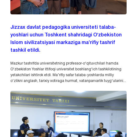
Jizzax davlat pedagogika universiteti talaba-
yoshlari uchun Toshkent shahridagi O‘zbekiston
Islom sivilizatsiyasi markaziga ma’rifiy tashrif
tashkil etildi.
Mazkur tashrifda universitetning professor-o‘qituvchilari hamda
O‘zbekiston Yoshlar ittifoqi universitet boshlang‘ich tashkilotining
yetakchilari ishtirok etdi. Ma’rifiy safar talaba-yoshlarda milliy
o‘zlikni anglash, tarixiy xotiraga hurmat, vatanparvarlik tuyg‘ularini...