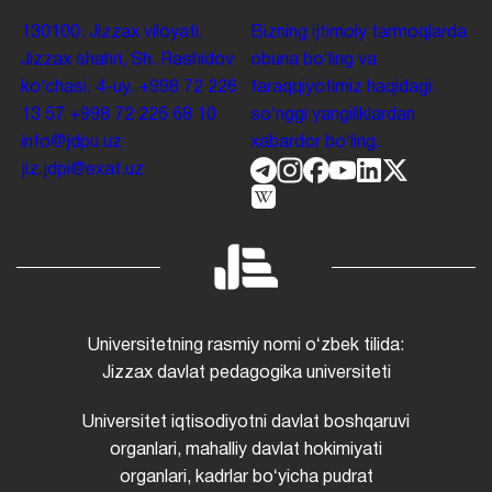
130100. Jizzax viloyati,
Bizning ijtimoiy tarmoqlarda
Jizzax shahri, Sh. Rashidov
obuna boʻling va
koʻchasi, 4-uy.
+998 72 226
taraqqiyotimiz haqidagi
13 57
+998 72 226 68 10
soʻnggi yangiliklardan
info@jdpu.uz
xabardor boʻling.
jiz.jdpi@exat.uz
Universitetning rasmiy nomi oʻzbek tilida:
Jizzax davlat pedagogika universiteti
Universitet iqtisodiyotni davlat boshqaruvi
organlari, mahalliy davlat hokimiyati
organlari, kadrlar boʻyicha pudrat