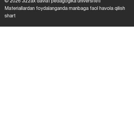
© 2026 Jizzax davlat pedagogika universiteti
Materiallardan foydalanganda manbaga faol havola qilish
shart