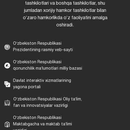
tashkilotlari va boshqa tashkilotlar, shu
jumladan xorijiy hamkor tashkilotlar bilan
oʻzaro hamkorlikda oʻz faoliyatini amalga
oshiradi.
Oʻzbekiston Respublikasi
Prezidentining rasmiy veb-sayti
Oʻzbekiston Respublikasi
qonunchilik maʼlumotlari milliy bazasi
Davlat interaktiv xizmatlarining
yagona portali
Oʻzbekiston Respublikasi Oliy taʼlim,
fan va innovatsiyalar vazirligi
Oʻzbekiston Respublikasi
Maktabgacha va maktab taʼlimi