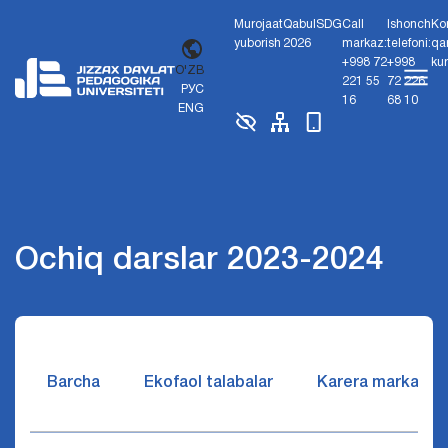
Murojaat
Qabul
SDG
Call
Ishonch
Ko
yuborish
2026
markaz:
telefoni:
qa
+998 72
+998
ku
O'ZB
221 55
72 226
РУС
16
68 10
ENG
Ochiq darslar 2023-2024
Barcha
Ekofaol talabalar
Karera markazi