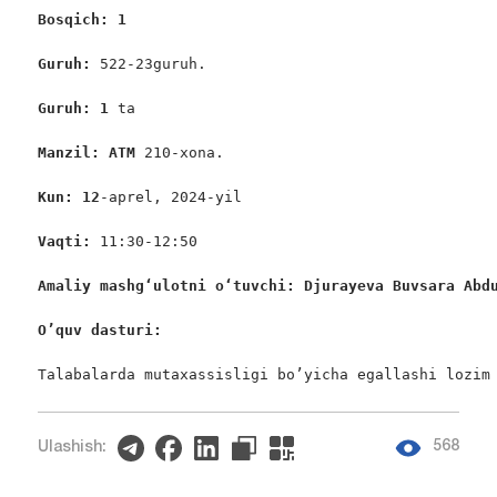
Bosqich: 1
Guruh: 
522-23guruh.

Guruh: 1
 ta

Manzil: ATM
 210-xona.

Kun: 12
-aprel, 2024-yil

Vaqti: 
11:30-12:50

Amaliy 
mashgʻulotni oʻtuvchi: Djurayeva Buvsara Abd
O’quv dasturi:
Talabalarda mutaxassisligi bo’yicha egallashi lozim
568
Ulashish: