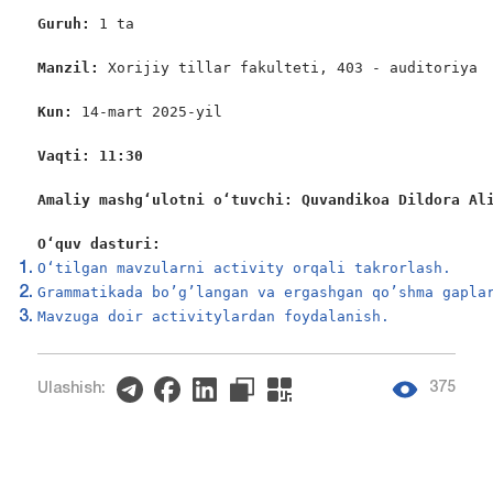
Guruh: 
1 ta

Manzil: 
Xorijiy tillar fakulteti, 403 - auditoriya

Kun: 
14-mart 2025-yil

Vaqti: 11:30
Amaliy mashgʻulotni oʻtuvchi: Quvandikoa Dildora Al
O‘quv dasturi:
O‘tilgan mavzularni activity orqali takrorlash.
Grammatikada bo’g’langan va ergashgan qo’shma gapla
Mavzuga doir activitylardan foydalanish.
375
Ulashish: