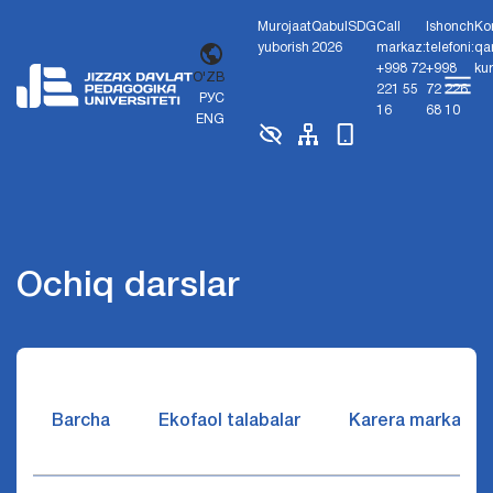
Murojaat
Qabul
SDG
Call
Ishonch
Ko
yuborish
2026
markaz:
telefoni:
qa
+998 72
+998
ku
O'ZB
221 55
72 226
РУС
16
68 10
ENG
Ochiq darslar
Barcha
Ekofaol talabalar
Karera markazi