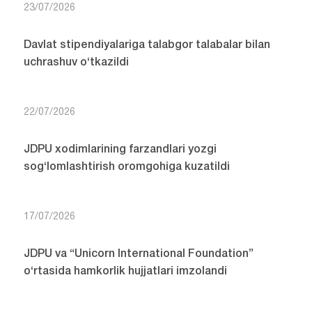
23/07/2026
Davlat stipendiyalariga talabgor talabalar bilan
uchrashuv o‘tkazildi
22/07/2026
JDPU xodimlarining farzandlari yozgi
sog‘lomlashtirish oromgohiga kuzatildi
17/07/2026
JDPU va “Unicorn International Foundation”
o‘rtasida hamkorlik hujjatlari imzolandi