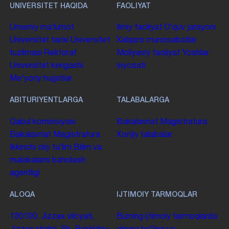
UNIVERSITET HAQIDA
FAOLIYAT
Umumiy maʼlumot
Ilmiy faoliyat
Oʻquv jarayoni
Universitet tarixi
Universitet
Xalqaro munosabatlar
tuzilmasi
Rektorat
Moliyaviy faoliyat
Yoshlar
Universitet kengashi
siyosati
Me'yoriy hujjatlar
ABITURIYENTLARGA
TALABALARGA
Qabul komissiyasi
Bakalavriat
Magistratura
Bakalavriat
Magistratura
Xorijiy talabalar
Ikkinchi oliy taʼlim
Bilim va
malakalarni baholash
agentligi
ALOQA
IJTIMOIY TARMOQLAR
130100. Jizzax viloyati,
Bizning ijtimoiy tarmoqlarda