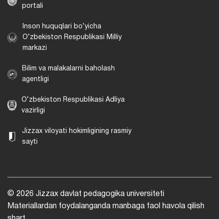
portali
Inson huquqlari bo‘yicha
O‘zbekiston Respublikasi Milliy
markazi
Bilim va malakalarni baholash
agentligi
O‘zbekiston Respublikasi Adliya
vazirligi
Jizzax viloyati hokimligining rasmiy
sayti
© 2026 Jizzax davlat pedagogika universiteti
Materiallardan foydalanganda manbaga faol havola qilish
shart