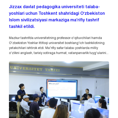
Jizzax davlat pedagogika universiteti talaba-
yoshlari uchun Toshkent shahridagi O‘zbekiston
Islom sivilizatsiyasi markaziga ma’rifiy tashrif
tashkil etildi.
Mazkur tashrifda universitetning professor-o‘qituvchilari hamda
O‘zbekiston Yoshlar ittifoqi universitet boshlang‘ich tashkilotining
yetakchilari ishtirok etdi. Ma’rifiy safar talaba-yoshlarda milliy
o‘zlikni anglash, tarixiy xotiraga hurmat, vatanparvarlik tuyg‘ularini...