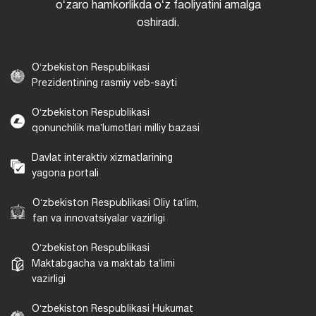
oʻzaro hamkorlikda oʻz faoliyatini amalga
oshiradi.
Oʻzbekiston Respublikasi
Prezidentining rasmiy veb-sayti
Oʻzbekiston Respublikasi
qonunchilik maʼlumotlari milliy bazasi
Davlat interaktiv xizmatlarining
yagona portali
Oʻzbekiston Respublikasi Oliy taʼlim,
fan va innovatsiyalar vazirligi
Oʻzbekiston Respublikasi
Maktabgacha va maktab taʼlimi
vazirligi
Oʻzbekiston Respublikasi Hukumat