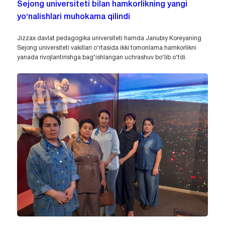
Sejong universiteti bilan hamkorlikning yangi
yo‘nalishlari muhokama qilindi
Jizzax davlat pedagogika universiteti hamda Janubiy Koreyaning
Sejong universiteti vakillari o‘rtasida ikki tomonlama hamkorlikni
yanada rivojlantirishga bag‘ishlangan uchrashuv bo‘lib o‘tdi.