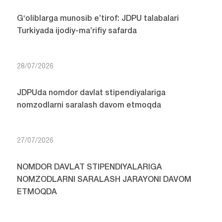
G‘oliblarga munosib e’tirof: JDPU talabalari
Turkiyada ijodiy-ma’rifiy safarda
28/07/2026
JDPUda nomdor davlat stipendiyalariga
nomzodlarni saralash davom etmoqda
27/07/2026
NOMDOR DAVLAT STIPENDIYALARIGA
NOMZODLARNI SARALASH JARAYONI DAVOM
ETMOQDA