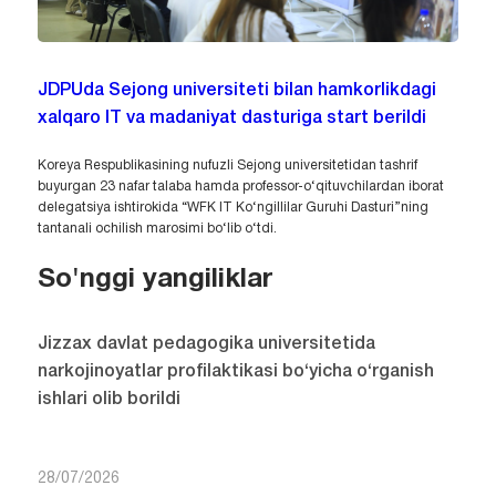
JDPUda Sejong universiteti bilan hamkorlikdagi
xalqaro IT va madaniyat dasturiga start berildi
Koreya Respublikasining nufuzli Sejong universitetidan tashrif
buyurgan 23 nafar talaba hamda professor-o‘qituvchilardan iborat
delegatsiya ishtirokida “WFK IT Ko‘ngillilar Guruhi Dasturi”ning
tantanali ochilish marosimi bo‘lib o‘tdi.
So'nggi yangiliklar
Jizzax davlat pedagogika universitetida
narkojinoyatlar profilaktikasi bo‘yicha o‘rganish
ishlari olib borildi
28/07/2026