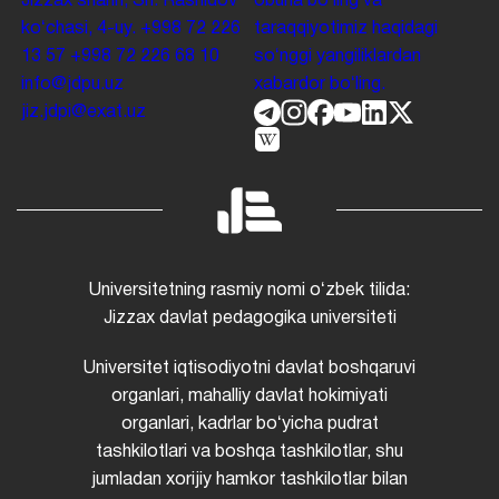
Jizzax shahri, Sh. Rashidov
obuna boʻling va
koʻchasi, 4-uy.
+998 72 226
taraqqiyotimiz haqidagi
13 57
+998 72 226 68 10
soʻnggi yangiliklardan
info@jdpu.uz
xabardor boʻling.
jiz.jdpi@exat.uz
Universitetning rasmiy nomi oʻzbek tilida:
Jizzax davlat pedagogika universiteti
Universitet iqtisodiyotni davlat boshqaruvi
organlari, mahalliy davlat hokimiyati
organlari, kadrlar boʻyicha pudrat
tashkilotlari va boshqa tashkilotlar, shu
jumladan xorijiy hamkor tashkilotlar bilan