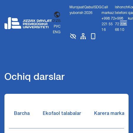
Murojaat
Qabul
SDG
Call
Ishonch
Ko
yuborish
2026
markaz:
telefoni:
qa
+998 72
+998
ku
O'ZB
221 55
72 226
РУС
16
68 10
ENG
Ochiq darslar
Barcha
Ekofaol talabalar
Karera markazi