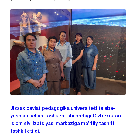
Jizzax davlat pedagogika universiteti talaba-
yoshlari uchun Toshkent shahridagi O‘zbekiston
Islom sivilizatsiyasi markaziga ma’rifiy tashrif
tashkil etildi.