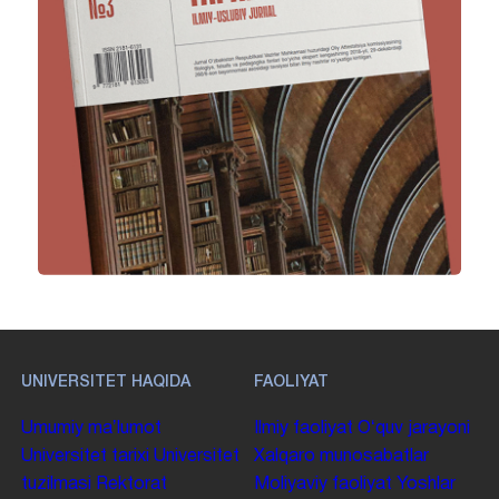
UNIVERSITET HAQIDA
FAOLIYAT
Umumiy maʼlumot
Ilmiy faoliyat
Oʻquv jarayoni
Universitet tarixi
Universitet
Xalqaro munosabatlar
tuzilmasi
Rektorat
Moliyaviy faoliyat
Yoshlar