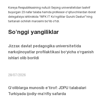
Koreya Respublikasining nufuzli Sejong universitetidan tashrif
buyurgan 23 nafar talaba hamda professor-o‘qituvchilardan iborat
delegatsiya ishtirokida “WFK IT Ko‘ngillilar Guruhi Dasturi”ning
tantanali ochilish marosimi bo‘lib o‘tdi.
So'nggi yangiliklar
Jizzax davlat pedagogika universitetida
narkojinoyatlar profilaktikasi bo‘yicha o‘rganish
ishlari olib borildi
28/07/2026
G‘oliblarga munosib e’tirof: JDPU talabalari
Turkiyada ijodiy-ma’rifiy safarda