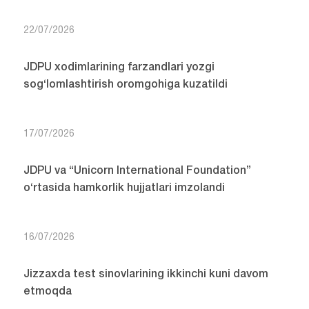
22/07/2026
JDPU xodimlarining farzandlari yozgi
sog‘lomlashtirish oromgohiga kuzatildi
17/07/2026
JDPU va “Unicorn International Foundation”
o‘rtasida hamkorlik hujjatlari imzolandi
16/07/2026
Jizzaxda test sinovlarining ikkinchi kuni davom
etmoqda