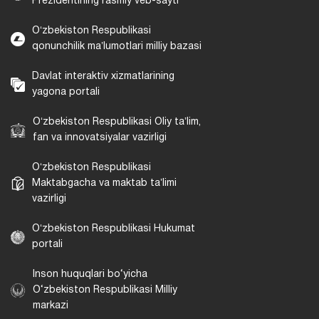
Prezidentining rasmiy veb-sayti
Oʻzbekiston Respublikasi
qonunchilik maʼlumotlari milliy bazasi
Davlat interaktiv xizmatlarining
yagona portali
Oʻzbekiston Respublikasi Oliy taʼlim,
fan va innovatsiyalar vazirligi
Oʻzbekiston Respublikasi
Maktabgacha va maktab taʼlimi
vazirligi
Oʻzbekiston Respublikasi Hukumat
portali
Inson huquqlari bo‘yicha
O‘zbekiston Respublikasi Milliy
markazi