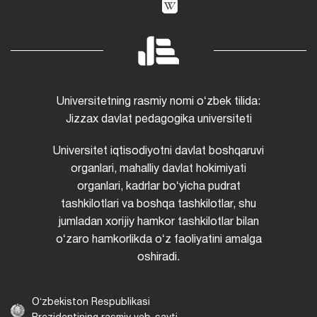
Universitetning rasmiy nomi oʻzbek tilida:
Jizzax davlat pedagogika universiteti
Universitet iqtisodiyotni davlat boshqaruvi
organlari, mahalliy davlat hokimiyati
organlari, kadrlar boʻyicha pudrat
tashkilotlari va boshqa tashkilotlar, shu
jumladan xorijiy hamkor tashkilotlar bilan
oʻzaro hamkorlikda oʻz faoliyatini amalga
oshiradi.
Oʻzbekiston Respublikasi