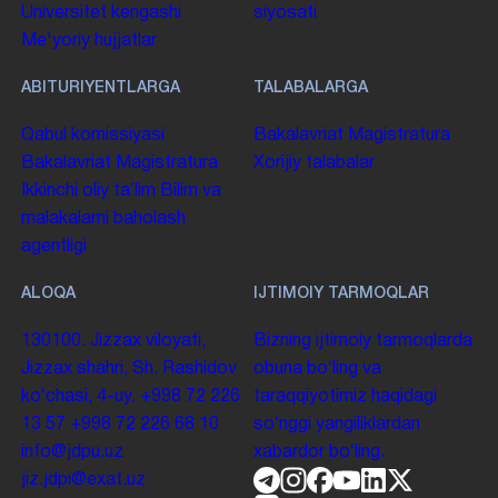
Universitet kengashi
siyosati
Me'yoriy hujjatlar
ABITURIYENTLARGA
TALABALARGA
Qabul komissiyasi
Bakalavriat
Magistratura
Bakalavriat
Magistratura
Xorijiy talabalar
Ikkinchi oliy taʼlim
Bilim va
malakalarni baholash
agentligi
ALOQA
IJTIMOIY TARMOQLAR
130100. Jizzax viloyati,
Bizning ijtimoiy tarmoqlarda
Jizzax shahri, Sh. Rashidov
obuna boʻling va
koʻchasi, 4-uy.
+998 72 226
taraqqiyotimiz haqidagi
13 57
+998 72 226 68 10
soʻnggi yangiliklardan
info@jdpu.uz
xabardor boʻling.
jiz.jdpi@exat.uz