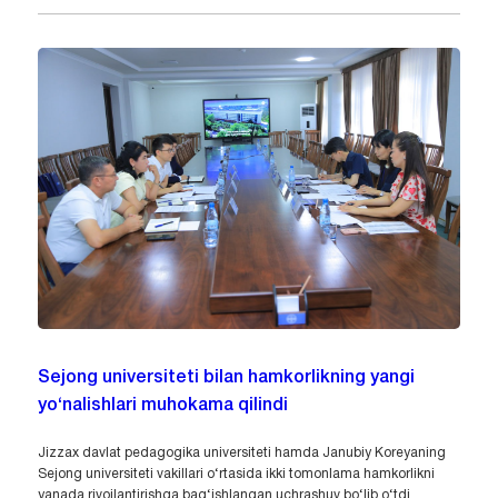
Sejong universiteti bilan hamkorlikning yangi
yo‘nalishlari muhokama qilindi
Jizzax davlat pedagogika universiteti hamda Janubiy Koreyaning
Sejong universiteti vakillari o‘rtasida ikki tomonlama hamkorlikni
yanada rivojlantirishga bag‘ishlangan uchrashuv bo‘lib o‘tdi.