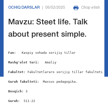
OCHIQ DARSLAR
06/02/2025
Chop etish
|
Mavzu: Steet life. Talk
about present simple.
Fan:  
 Kaspiy sohada xorijiy tillar

Mashg'ulot turi:
   Amaliy

Fakultet:
 Fakultetlararo xorijiy tillar fakulteti

Guruh fakulteti:  
Maxsus pedagogika.

Bosqich: 
3

Guruh:
  511-22
