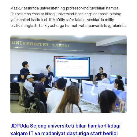
Mazkur tashrifda universitetning professor-o‘qituvchilari hamda
O‘zbekiston Yoshlar ittifoqi universitet boshlang‘ich tashkilotining
yetakchilari ishtirok etdi. Ma’rifiy safar talaba-yoshlarda milliy
o‘zlikni anglash, tarixiy xotiraga hurmat, vatanparvarlik tuyg‘ularini...
JDPUda Sejong universiteti bilan hamkorlikdagi
xalqaro IT va madaniyat dasturiga start berildi