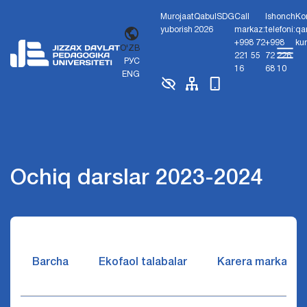
Murojaat
Qabul
SDG
Call
Ishonch
Ko
yuborish
2026
markaz:
telefoni:
qa
+998 72
+998
ku
O'ZB
221 55
72 226
РУС
16
68 10
ENG
Ochiq darslar 2023-2024
Barcha
Ekofaol talabalar
Karera markazi