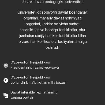
Jizzax davlat pedagogika universiteti
Universitet iqtisodiyotni davlat boshqaruvi
organlari, mahalliy davlat hokimiyati
organlari, kadrlar boʻyicha pudrat
tashkilotlari va boshqa tashkilotlar, shu
jumladan xorijiy hamkor tashkilotlar bilan
oʻzaro hamkorlikda oʻz faoliyatini amalga
oshiradi.
Oʻzbekiston Respublikasi
Prezidentining rasmiy veb-sayti
Oʻzbekiston Respublikasi
qonunchilik maʼlumotlari milliy bazasi
Davlat interaktiv xizmatlarining
yagona portali