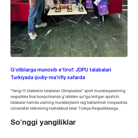
G‘oliblarga munosib e’tirof: JDPU talabalari
Turkiyada ijodiy-ma’rifiy safarda
“Yangi O‘zbekiston talabalari Olimpiadasi” sport musobaqalarining
respublika final bosqichlarida g‘oliblikni qo‘lga kiritgan sportchi
talabalar hamda ularning murabbiylarini rag‘batlantirish maqsadida
Universitet rektorining tashabbusi bilan Turkiya Respublikasiga...
So'nggi yangiliklar