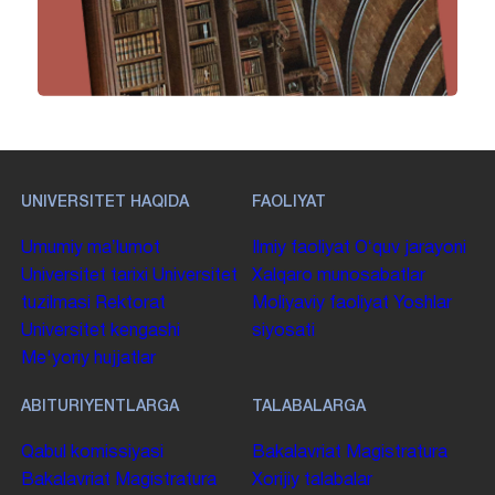
UNIVERSITET HAQIDA
FAOLIYAT
Umumiy maʼlumot
Ilmiy faoliyat
Oʻquv jarayoni
Universitet tarixi
Universitet
Xalqaro munosabatlar
tuzilmasi
Rektorat
Moliyaviy faoliyat
Yoshlar
Universitet kengashi
siyosati
Me'yoriy hujjatlar
ABITURIYENTLARGA
TALABALARGA
Qabul komissiyasi
Bakalavriat
Magistratura
Bakalavriat
Magistratura
Xorijiy talabalar