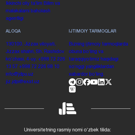
Ikkinchi oliy taʼlim
Bilim va
malakalarni baholash
agentligi
ALOQA
IJTIMOIY TARMOQLAR
130100. Jizzax viloyati,
Bizning ijtimoiy tarmoqlarda
Jizzax shahri, Sh. Rashidov
obuna boʻling va
koʻchasi, 4-uy.
+998 72 226
taraqqiyotimiz haqidagi
13 57
+998 72 226 68 10
soʻnggi yangiliklardan
info@jdpu.uz
xabardor boʻling.
jiz.jdpi@exat.uz
Universitetning rasmiy nomi oʻzbek tilida: