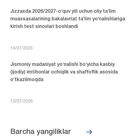
Jizzaxda 2026/2027-o‘quv yili uchun oliy ta’lim
muassasalarining bakalavriat ta’lim yo‘nalishlariga
kirish test sinovlari boshlandi
14/07/2026
Jismoniy madaniyat yo‘nalishi bo‘yicha kasbiy
(ijodiy) imtihonlar ochiqlik va shaffoflik asosida
o‘tkazilmoqda
13/07/2026
Barcha yangiliklar