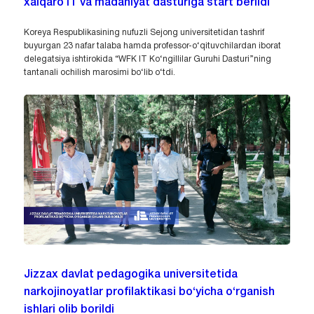
xalqaro IT va madaniyat dasturiga start berildi
Koreya Respublikasining nufuzli Sejong universitetidan tashrif
buyurgan 23 nafar talaba hamda professor-o‘qituvchilardan iborat
delegatsiya ishtirokida “WFK IT Ko‘ngillilar Guruhi Dasturi”ning
tantanali ochilish marosimi bo‘lib o‘tdi.
Jizzax davlat pedagogika universitetida
narkojinoyatlar profilaktikasi bo‘yicha o‘rganish
ishlari olib borildi