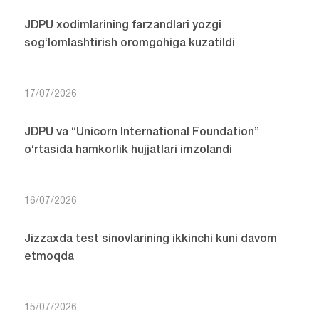
JDPU xodimlarining farzandlari yozgi
sog‘lomlashtirish oromgohiga kuzatildi
17/07/2026
JDPU va “Unicorn International Foundation”
o‘rtasida hamkorlik hujjatlari imzolandi
16/07/2026
Jizzaxda test sinovlarining ikkinchi kuni davom
etmoqda
15/07/2026