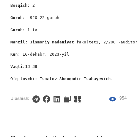
Bosqich: 2
Guruh:  
920-22 guruh

Guruh: 1
 ta

Manzil: Jismoniy madaniyat 
fakulteti, 2/208 -auditor
Kun: 16
-dekabr, 2023-yil

Vaqti:13 30
O’qituvchi: Ismatov Abduqodir Isabayevich. 
954
Ulashish: