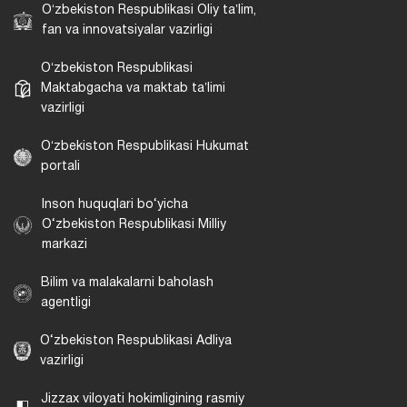
Oʻzbekiston Respublikasi Oliy taʼlim,
fan va innovatsiyalar vazirligi
Oʻzbekiston Respublikasi
Maktabgacha va maktab taʼlimi
vazirligi
Oʻzbekiston Respublikasi Hukumat
portali
Inson huquqlari bo‘yicha
O‘zbekiston Respublikasi Milliy
markazi
Bilim va malakalarni baholash
agentligi
O‘zbekiston Respublikasi Adliya
vazirligi
Jizzax viloyati hokimligining rasmiy