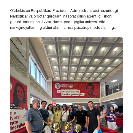
O‘zbekiston Respublikasi Prezidenti Administratsiyasi huzuridagi
Narkotiklar va o‘qotar qurollarni nazorat qilish agentligi ishchi
guruhi tomonidan Jizzax davlat pedagogika universitetida
narkojinoyatlarning oldini olish hamda psixotrop moddalarning...