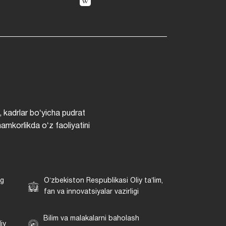
, kadrlar boʻyicha pudrat
hamkorlikda oʻz faoliyatini
ng
Oʻzbekiston Respublikasi Oliy taʼlim,
fan va innovatsiyalar vazirligi
Bilim va malakalarni baholash
iy