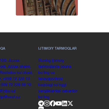
OQA
IJTIMOIY TARMOQLAR
100. Jizzax
Bizning ijtimoiy
yati, Jizzax shahri,
tarmoqlarda obuna
 Rashidov koʻchasi,
boʻling va
y.
+998 72 226 13
taraqqiyotimiz
+998 72 226 68 10
haqidagi soʻnggi
o@jdpu.uz
yangiliklardan xabardor
.jdpi@exat.uz
boʻling.