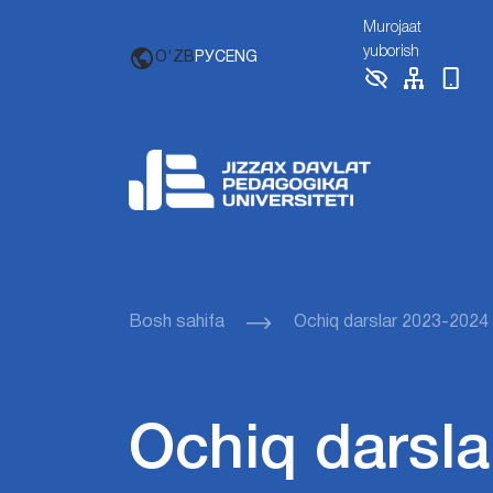
Murojaat
yuborish
O'ZB
РУС
ENG
Bosh sahifa
Ochiq darslar 2023-2024
Ochiq darsla