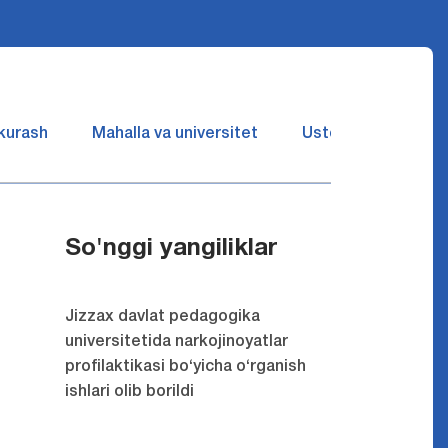
 kurash
Mahalla va universitet
Ustozlar suhbatin 
So'nggi yangiliklar
Jizzax davlat pedagogika
universitetida narkojinoyatlar
profilaktikasi bo‘yicha o‘rganish
ishlari olib borildi