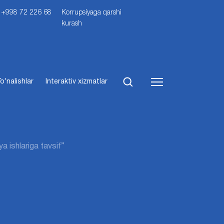
i: +998 72 226 68
Korrupsiyaga qarshi
kurash
o‘nalishlar
Interaktiv xizmatlar
a ishlariga tavsif”