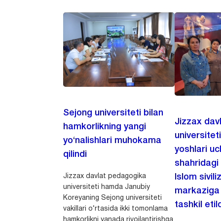
Sejong universiteti bilan
Jizzax dav
hamkorlikning yangi
universitet
yo‘nalishlari muhokama
yoshlari u
qilindi
shahridagi
Jizzax davlat pedagogika
Islom sivili
universiteti hamda Janubiy
markaziga m
Koreyaning Sejong universiteti
tashkil etild
vakillari o‘rtasida ikki tomonlama
hamkorlikni yanada rivojlantirishga