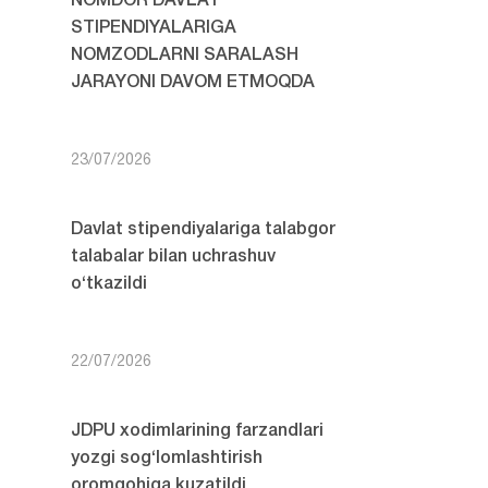
NOMDOR DAVLAT
STIPENDIYALARIGA
NOMZODLARNI SARALASH
JARAYONI DAVOM ETMOQDA
23/07/2026
Davlat stipendiyalariga talabgor
talabalar bilan uchrashuv
o‘tkazildi
22/07/2026
JDPU xodimlarining farzandlari
yozgi sog‘lomlashtirish
oromgohiga kuzatildi