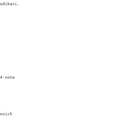
odikasi.

4-xona

ovich
