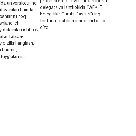
professor-o‘qituvchilardan iborat
da universitetning
delegatsiya ishtirokida “WFK IT
ituvchilari hamda
Ko‘ngillilar Guruhi Dasturi”ning
shlar ittifoqi
tantanali ochilish marosimi bo‘lib
shlang‘ich
o‘tdi.
yetakchilari ishtirok
safar talaba-
y o‘zlikni anglash,
a hurmat,
uyg‘ularini...