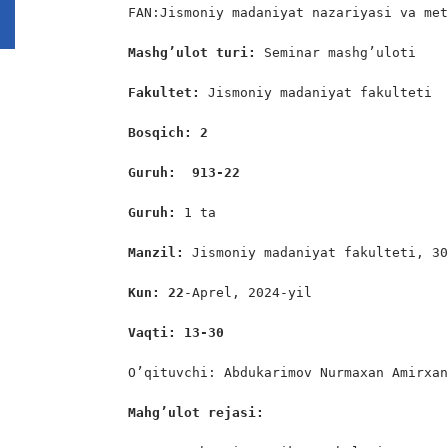
FAN:Jismoniy madaniyat nazariyasi va met
Mashg’ulot turi:
 Seminar mashg’uloti

Fakultet:
 Jismoniy madaniyat fakulteti

Bosqich: 2
Guruh:  913-22
Guruh: 
1 ta

Manzil: 
Jismoniy madaniyat fakulteti, 30
Kun: 22
-Aprel, 2024-yil

Vaqti: 13-30
O’qituvchi: Abdukarimov Nurmaxan Amirxan
Mahg’ulot rejasi: