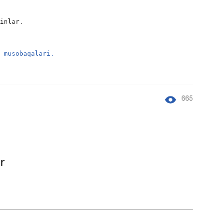
yinlar.
.
t musobaqalari.
665
r