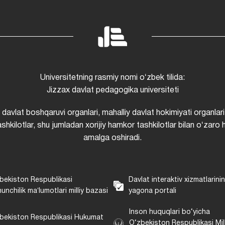
Universitetning rasmiy nomi oʻzbek tilida:
Jizzax davlat pedagogika universiteti
i davlat boshqaruvi organlari, mahalliy davlat hokimiyati organlari
shkilotlar, shu jumladan xorijiy hamkor tashkilotlar bilan oʻzaro 
amalga oshiradi.
bekiston Respublikasi
Davlat interaktiv xizmatlarini
unchilik maʼlumotlari milliy bazasi
yagona portali
Inson huquqlari bo‘yicha
bekiston Respublikasi Hukumat
O‘zbekiston Respublikasi Mill