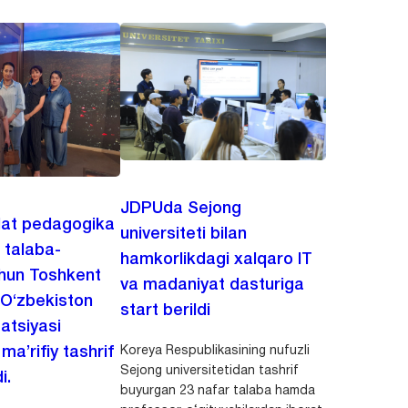
JDPUda Sejong
lat pedagogika
universiteti bilan
i talaba-
hamkorlikdagi xalqaro IT
chun Toshkent
va madaniyat dasturiga
 O‘zbekiston
start berildi
zatsiyasi
Koreya Respublikasining nufuzli
a’rifiy tashrif
Sejong universitetidan tashrif
i.
buyurgan 23 nafar talaba hamda