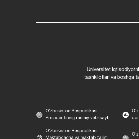
Universitet iqtisodiyotn
tashkilotlari va boshqa ta
Oʻzbekiston Respublikasi
Oʻz
Prezidentining rasmiy veb-sayti
qon
Oʻzbekiston Respublikasi
Oʻz
Maktabgacha va maktab taʼlimi