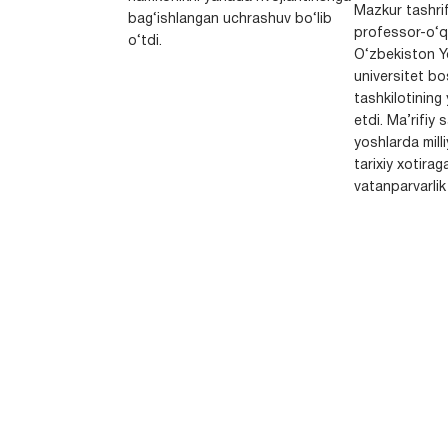
Mazkur tashrif
bag‘ishlangan uchrashuv bo‘lib
professor-o‘q
o‘tdi.
O‘zbekiston Yo
universitet bo
tashkilotining 
etdi. Ma’rifiy 
yoshlarda milli
tarixiy xotirag
vatanparvarlik t