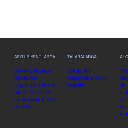
ABITURIYENTLARGA
TALABALARGA
AL
Qabul komissiyasi
Bakalavriat
130
Bakalavriat
Magistratura
Xorijiy
vilo
Magistratura
Ikkinchi
talabalar
Sh.
oliy taʼlim
Bilim va
4-u
malakalarni baholash
57
agentligi
inf
jiz