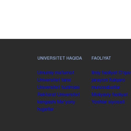
UNIVERSITET HAQIDA
FAOLIYAT
Umumiy maʼlumot
Ilmiy faoliyat
Oʻquv
Universitet tarixi
jarayoni
Xalqaro
Universitet tuzilmasi
munosabatlar
Rektorat
Universitet
Moliyaviy faoliyat
kengashi
Me'yoriy
Yoshlar siyosati
hujjatlar