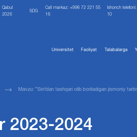
Qabul
Call markaz: +998 72 221 55
Ishonch telefon
SDG
2026
16
10
Universitet
Faoliyat
Talabalarga
Y
Mavzu: “Sinfdan tashqari olib boriladigan jismoniy tarbiy
r 2023-2024