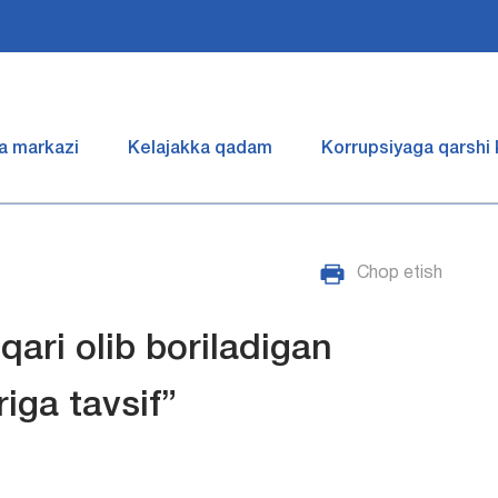
a markazi
Kelajakka qadam
Korrupsiyaga qarshi
Chop etish
ari olib boriladigan
riga tavsif”