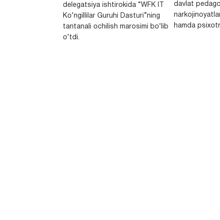
davlat pedago
delegatsiya ishtirokida “WFK IT
narkojinoyatlar
Ko‘ngillilar Guruhi Dasturi”ning
hamda psixotr
tantanali ochilish marosimi bo‘lib
o‘tdi.