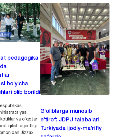
lat pedagogika
ida
tlar
asi bo‘yicha
hlari olib borildi
espublikasi
G‘oliblarga munosib
inistratsiyasi
kotiklar va o‘qotar
e’tirof: JDPU talabalari
rat qilish agentligi
Turkiyada ijodiy-ma’rifiy
 tomonidan Jizzax