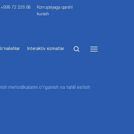
i: +998 72 226 68
Korrupsiyaga qarshi
kurash
o‘nalishlar
Interaktiv xizmatlar
h metodikalarini o’rganish va tahlil estish