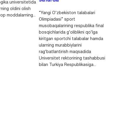
safarda
gika universitetida
ning oldini olish
“Yangi O‘zbekiston talabalari
op moddalarning...
Olimpiadasi” sport
musobaqalarining respublika final
bosqichlarida g‘oliblikni qo‘lga
kiritgan sportchi talabalar hamda
ularning murabbiylarini
rag‘batlantirish maqsadida
Universitet rektorining tashabbusi
bilan Turkiya Respublikasiga...