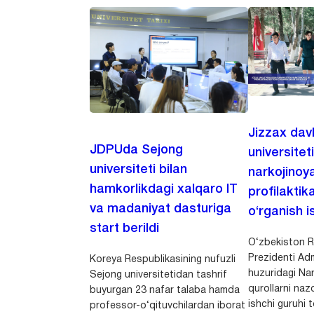
Jizzax dav
JDPUda Sejong
universitet
universiteti bilan
narkojinoya
hamkorlikdagi xalqaro IT
profilaktik
va madaniyat dasturiga
o‘rganish is
start berildi
O‘zbekiston R
Prezidenti Adm
Koreya Respublikasining nufuzli
huzuridagi Nar
Sejong universitetidan tashrif
qurollarni nazo
buyurgan 23 nafar talaba hamda
ishchi guruhi
professor-o‘qituvchilardan iborat