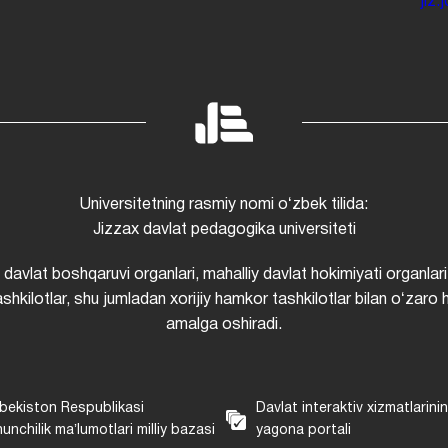
jiz
Universitetning rasmiy nomi oʻzbek tilida:
Jizzax davlat pedagogika universiteti
i davlat boshqaruvi organlari, mahalliy davlat hokimiyati organlari
shkilotlar, shu jumladan xorijiy hamkor tashkilotlar bilan oʻzaro 
amalga oshiradi.
bekiston Respublikasi
Davlat interaktiv xizmatlarini
unchilik maʼlumotlari milliy bazasi
yagona portali