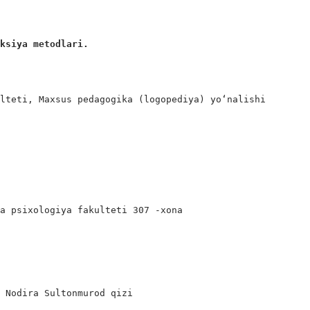
eksiya metodlari.
lteti, Maxsus pedagogika (logopediya) yo‘nalishi

a psixologiya fakulteti 307 -xona

 Nodira Sultonmurod qizi
