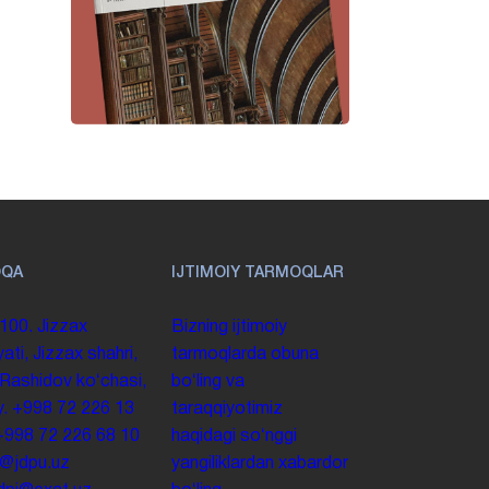
OQA
IJTIMOIY TARMOQLAR
100. Jizzax
Bizning ijtimoiy
yati, Jizzax shahri,
tarmoqlarda obuna
 Rashidov koʻchasi,
boʻling va
y.
+998 72 226 13
taraqqiyotimiz
+998 72 226 68 10
haqidagi soʻnggi
o@jdpu.uz
yangiliklardan xabardor