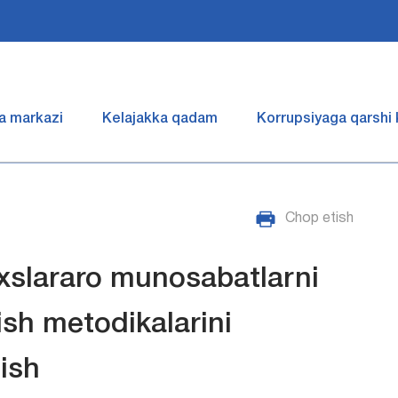
a markazi
Kelajakka qadam
Korrupsiyaga qarshi
Chop etish
xslararo munosabatlarni
ish metodikalarini
tish