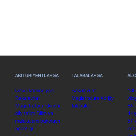
ABITURIYENTLARGA
TALABALARGA
AL
Qabul komissiyasi
Bakalavriat
130
Bakalavriat
Magistratura
Xorijiy
vilo
Magistratura
Ikkinchi
talabalar
Sh.
oliy taʼlim
Bilim va
4-u
malakalarni baholash
57
agentligi
inf