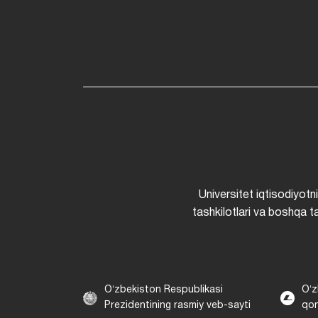
Universitet iqtisodiyotn
tashkilotlari va boshqa ta
Oʻzbekiston Respublikasi
Oʻz
Prezidentining rasmiy veb-sayti
qon