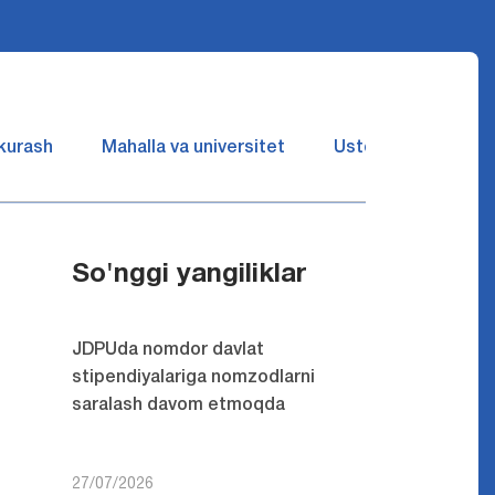
 kurash
Mahalla va universitet
Ustozlar suhbatin 
So'nggi yangiliklar
JDPUda nomdor davlat
stipendiyalariga nomzodlarni
saralash davom etmoqda
27/07/2026