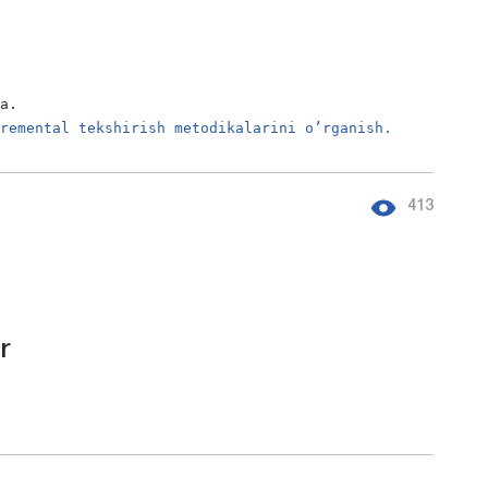
ha.
premental tekshirish metodikalarini o’rganish.
413
r