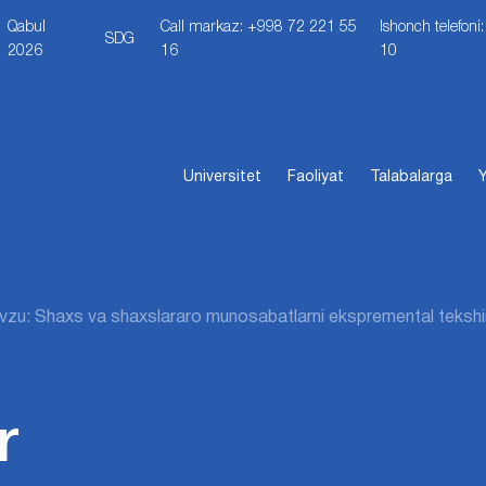
Qabul
Call markaz: +998 72 221 55
Ishonch telefon
SDG
2026
16
10
Universitet
Faoliyat
Talabalarga
Y
zu: Shaxs va shaxslararo munosabatlarni ekspremental tekshiris
r