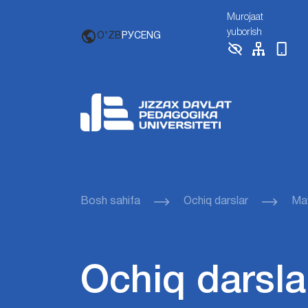
Murojaat
yuborish
O'ZB
РУС
ENG
Bosh sahifa
Ochiq darslar
Mav
Ochiq darsla