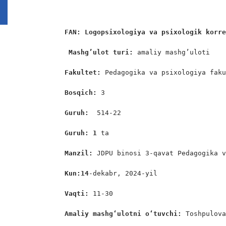
FAN: Logopsixologiya va psixologik korr
Mashg’ulot turi:
 amaliy mashg’uloti

Fakultet:
 Pedagogika va psixologiya faku
Bosqich: 
3

Guruh:  
514-22

Guruh: 1
 ta

Manzil: 
JDPU binosi 3-qavat Pedagogika v
Kun:14
-dekabr, 2024-yil

Vaqti: 
11-30

Amaliy mashgʻulotni oʻtuvchi: 
Toshpulova