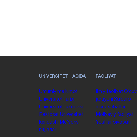
UNIVERSITET HAQIDA
FAOLIYAT
Umumiy maʼlumot
Ilmiy faoliyat
Oʻquv
Universitet tarixi
jarayoni
Xalqaro
Universitet tuzilmasi
munosabatlar
Rektorat
Universitet
Moliyaviy faoliyat
kengashi
Me'yoriy
Yoshlar siyosati
hujjatlar