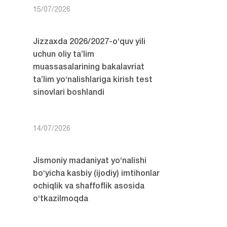
15/07/2026
Jizzaxda 2026/2027-o‘quv yili
uchun oliy ta’lim
muassasalarining bakalavriat
ta’lim yo‘nalishlariga kirish test
sinovlari boshlandi
14/07/2026
Jismoniy madaniyat yo‘nalishi
bo‘yicha kasbiy (ijodiy) imtihonlar
ochiqlik va shaffoflik asosida
o‘tkazilmoqda