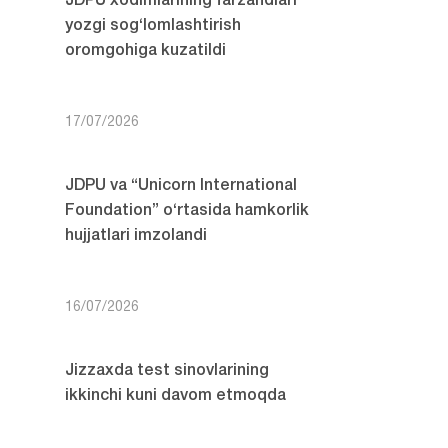
JDPU xodimlarining farzandlari
yozgi sog‘lomlashtirish
oromgohiga kuzatildi
17/07/2026
JDPU va “Unicorn International
Foundation” o‘rtasida hamkorlik
hujjatlari imzolandi
16/07/2026
Jizzaxda test sinovlarining
ikkinchi kuni davom etmoqda