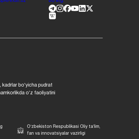
.jdpi@exat.uz
boʻling.
, kadrlar boʻyicha pudrat
hamkorlikda oʻz faoliyatini
ng
Oʻzbekiston Respublikasi Oliy taʼlim,
fan va innovatsiyalar vazirligi